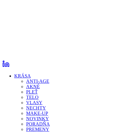
KRÁSA
ANTI-AGE
AKNÉ
PLEŤ
TELO
VLASY
NECHTY
MAKE-UP
NOVINKY
PORADŇA
PREMENY