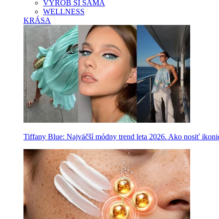
VYROB SI SAMA
WELLNESS
KRÁSA
Tiffany Blue: Najväčší módny trend leta 2026. Ako nosiť ikon