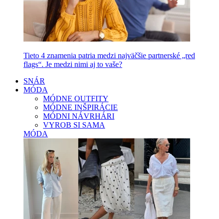
Tieto 4 znamenia patria medzi najväčšie partnerské „red
flags“. Je medzi nimi aj to vaše?
SNÁR
MÓDA
MÓDNE OUTFITY
MÓDNE INŠPIRÁCIE
MÓDNI NÁVRHÁRI
VYROB SI SAMA
MÓDA