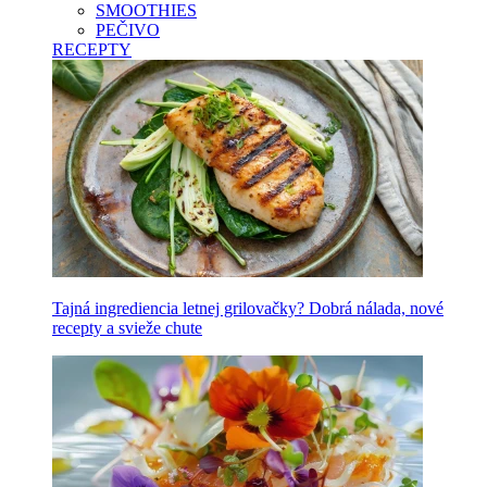
SMOOTHIES
PEČIVO
RECEPTY
Tajná ingrediencia letnej grilovačky? Dobrá nálada, nové
recepty a svieže chute