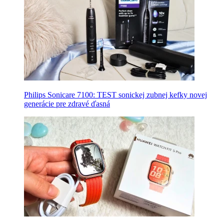
Philips Sonicare 7100: TEST sonickej zubnej kefky novej
generácie pre zdravé ďasná