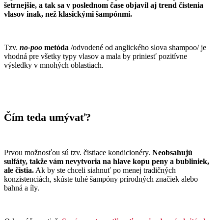
šetrnejšie, a tak sa v poslednom čase objavil aj trend čistenia
vlasov inak, než klasickými šampónmi.
Tzv.
no-poo
metóda
/odvodené od anglického slova shampoo/ je
vhodná pre všetky typy vlasov a mala by priniesť pozitívne
výsledky v mnohých oblastiach.
Čím teda umývať?
Prvou možnosťou sú tzv. čistiace kondicionéry.
Neobsahujú
sulfáty, takže vám nevytvoria na hlave kopu peny a bubliniek,
ale čistia.
Ak by ste chceli siahnuť po menej tradičných
konzistenciách, skúste tuhé šampóny prírodných značiek alebo
bahná a íly.