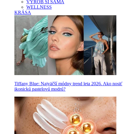
VYROB SI SAMA
WELLNESS
KRÁSA
Tiffany Blue: Najväčší módny trend leta 2026. Ako nosiť
ikonickú pastelovú modrú?