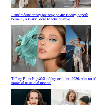
Letné módne trendy pre ženy po 40: Bodky, popelín,
bermudy a kúsky, ktoré lichotia postave
Tiffany Blue: Najväčší módny trend leta 2026. Ako nosiť
ikonickú pastelovú modrú?