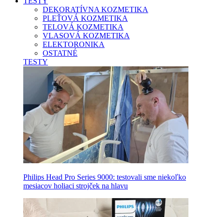
TESTY
DEKORATÍVNA KOZMETIKA
PLEŤOVÁ KOZMETIKA
TELOVÁ KOZMETIKA
VLASOVÁ KOZMETIKA
ELEKTORONIKA
OSTATNÉ
TESTY
Philips Head Pro Series 9000: testovali sme niekoľko
mesiacov holiaci strojček na hlavu