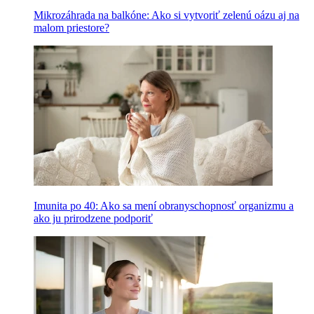
Mikrozáhrada na balkóne: Ako si vytvoriť zelenú oázu aj na
malom priestore?
Imunita po 40: Ako sa mení obranyschopnosť organizmu a
ako ju prirodzene podporiť