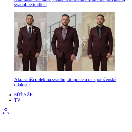
svadobné tradície
Ako sa líši oblek na svadbu, do práce a na spoločenské
udalosti?
SÚŤAŽE
TV