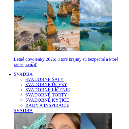
Letné dovolenky 2026: Ktoré krajiny sú bezpečné a ktoré
radšej zvážiť
SVADBA
SVADOBNÉ ŠATY
SVADOBNÉ ÚČESY
SVADOBNÉ LÍČENIE
SVADOBNÉ TORTY
SVADOBNÉ KYTICE
RADY A INŠPIRÁCIE
SVADBA