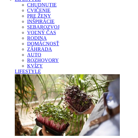
CHUDNUTIE
CVIČENIE
PRE ŽENY
INŠPIRÁCIE
SEBAROZVOJ
VOĽNÝ ČAS
RODINA
DOMÁCNOSŤ
ZÁHRADA
AUTO
ROZHOVORY
KVÍZY
LIFESTYLE