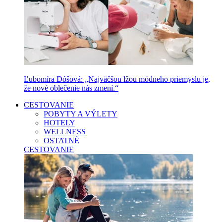
Ľubomíra Dóšová: „Najväčšou lžou módneho priemyslu je,
že nové oblečenie nás zmení.“
CESTOVANIE
POBYTY A VÝLETY
HOTELY
WELLNESS
OSTATNÉ
CESTOVANIE