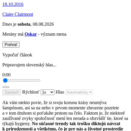
18.10.2016
Claire Clairmont
Dnes je
sobota
, 08.08.2026
Meniny má
Oskar
- význam mena
Prehrať
Vypočuť článok
Pripravujem slovenský hlas...
0:00
--:--
Rýchlosť
Hlas
Zastaviť
Ak vám niekto povie, že si svoju korunu krásy neumýva
šampónom, asi sa na neho v prvom momente zhrozene pozriete
a v tom druhom si poťukáte prstom na čelo. Faktom je, že niektoré
zaužívané zvyky spoločnosť mení len nerada a obzvlášť tie, ktoré sa
týkajú hygieny.
No súčasné trendy tak trošku diktujú návrat
k prirodzenosti a všetkému, čo je pre nás a životné prostredie