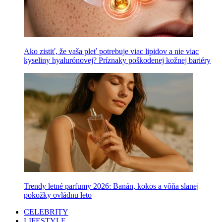
Ako zistiť, že vaša pleť potrebuje viac lipidov a nie viac
kyseliny hyalurónovej? Príznaky poškodenej kožnej bariéry
Trendy letné parfumy 2026: Banán, kokos a vôňa slanej
pokožky ovládnu leto
CELEBRITY
LIFESTYLE