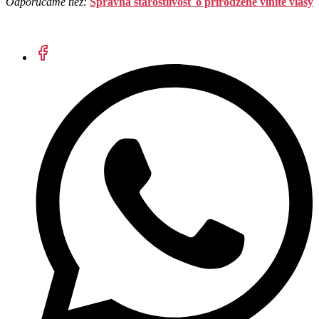
Odporúčame tiež:
Správna starostlivosť o prirodzené vlnité vlasy