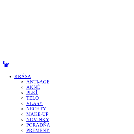
KRÁSA
ANTI-AGE
AKNÉ
PLEŤ
TELO
VLASY
NECHTY
MAKE-UP
NOVINKY
PORADŇA
PREMENY