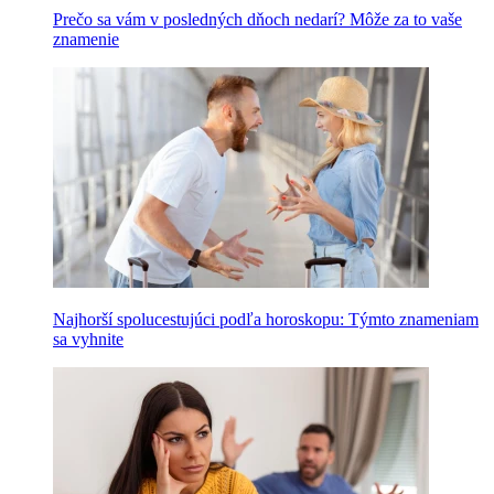
Prečo sa vám v posledných dňoch nedarí? Môže za to vaše
znamenie
Najhorší spolucestujúci podľa horoskopu: Týmto znameniam
sa vyhnite