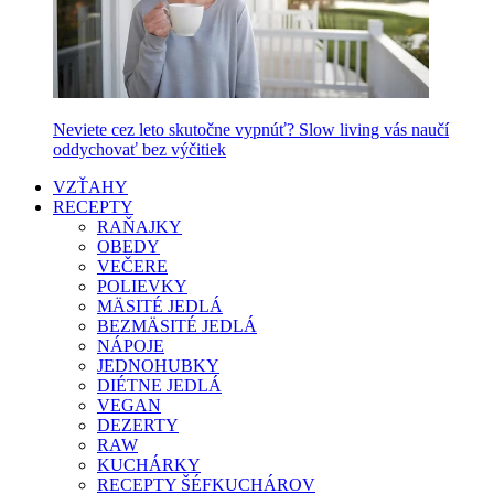
Neviete cez leto skutočne vypnúť? Slow living vás naučí
oddychovať bez výčitiek
VZŤAHY
RECEPTY
RAŇAJKY
OBEDY
VEČERE
POLIEVKY
MÄSITÉ JEDLÁ
BEZMÄSITÉ JEDLÁ
NÁPOJE
JEDNOHUBKY
DIÉTNE JEDLÁ
VEGAN
DEZERTY
RAW
KUCHÁRKY
RECEPTY ŠÉFKUCHÁROV