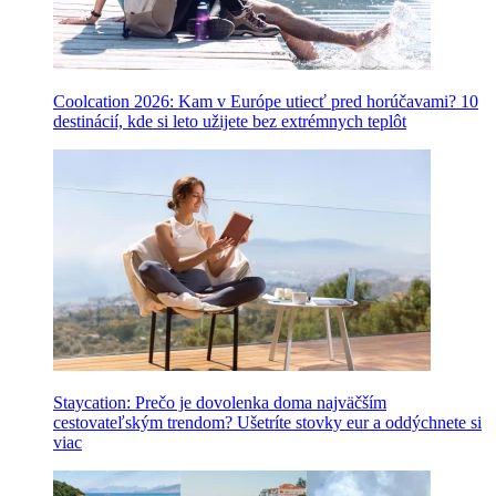
Coolcation 2026: Kam v Európe utiecť pred horúčavami? 10
destinácií, kde si leto užijete bez extrémnych teplôt
Staycation: Prečo je dovolenka doma najväčším
cestovateľským trendom? Ušetríte stovky eur a oddýchnete si
viac