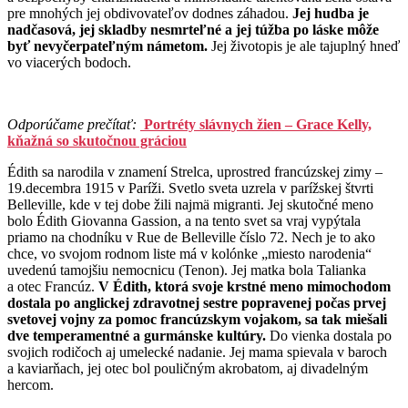
pre mnohých jej obdivovateľov dodnes záhadou.
Jej hudba je
nadčasová, jej skladby nesmrteľné a jej túžba po láske môže
byť nevyčerpateľným námetom.
Jej životopis je ale tajuplný hneď
vo viacerých bodoch.
Odporúčame prečítať:
Portréty slávnych žien – Grace Kelly,
kňažná so skutočnou gráciou
Édith sa narodila v znamení Strelca, uprostred francúzskej zimy –
19.decembra 1915 v Paríži. Svetlo sveta uzrela v parížskej štvrti
Belleville, kde v tej dobe žili najmä migranti. Jej skutočné meno
bolo Édith Giovanna Gassion, a na tento svet sa vraj vypýtala
priamo na chodníku v Rue de Belleville číslo 72. Nech je to ako
chce, vo svojom rodnom liste má v kolónke „miesto narodenia“
uvedenú tamojšiu nemocnicu (Tenon). Jej matka bola Talianka
a otec Francúz.
V Édith, ktorá svoje krstné meno mimochodom
dostala po anglickej zdravotnej sestre popravenej počas prvej
svetovej vojny za pomoc francúzskym vojakom, sa tak miešali
dve temperamentné a gurmánske kultúry.
Do vienka dostala po
svojich rodičoch aj umelecké nadanie. Jej mama spievala v baroch
a kaviarňach, jej otec bol pouličným akrobatom, aj divadelným
hercom.