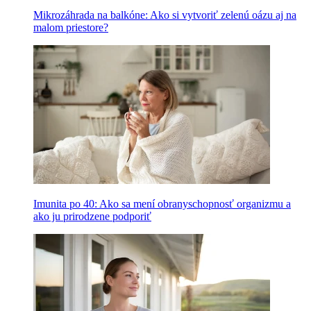
Mikrozáhrada na balkóne: Ako si vytvoriť zelenú oázu aj na
malom priestore?
Imunita po 40: Ako sa mení obranyschopnosť organizmu a
ako ju prirodzene podporiť