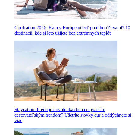
Coolcation 2026: Kam v Európe utiecť pred horúčavami? 10
destinácií, kde si leto užijete bez extrémnych teplôt
Staycation: Prečo je dovolenka doma najväčším
cestovateľským trendom? Ušetríte stovky eur a oddýchnete si
viac