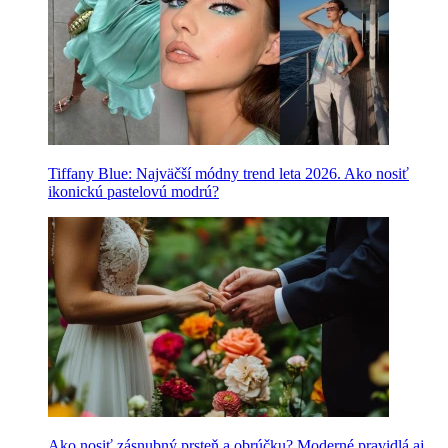
Tiffany Blue: Najväčší módny trend leta 2026. Ako nosiť
ikonickú pastelovú modrú?
Ako nosiť zásnubný prsteň a obrúčku? Moderné pravidlá aj