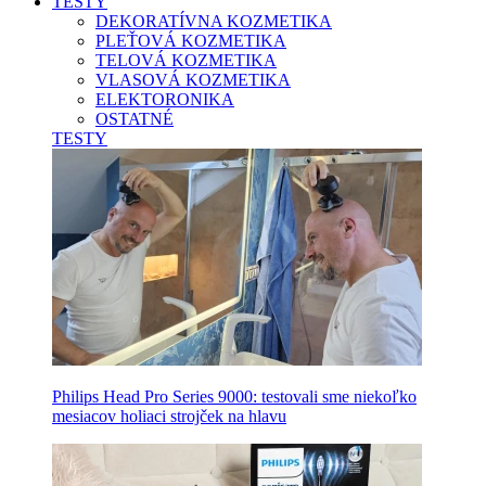
TESTY
DEKORATÍVNA KOZMETIKA
PLEŤOVÁ KOZMETIKA
TELOVÁ KOZMETIKA
VLASOVÁ KOZMETIKA
ELEKTORONIKA
OSTATNÉ
TESTY
Philips Head Pro Series 9000: testovali sme niekoľko
mesiacov holiaci strojček na hlavu