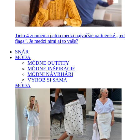
Tieto 4 znamenia patria medzi najväčšie partnerské „red
flags“. Je medzi nimi aj to vaše?
SNÁR
MÓDA
MÓDNE OUTFITY
MÓDNE INŠPIRÁCIE
MÓDNI NÁVRHÁRI
VYROB SI SAMA
MÓDA