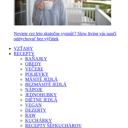
Neviete cez leto skutočne vypnúť? Slow living vás naučí
oddychovať bez výčitiek
VZŤAHY
RECEPTY
RAŇAJKY
OBEDY
VEČERE
POLIEVKY
MÄSITÉ JEDLÁ
BEZMÄSITÉ JEDLÁ
NÁPOJE
JEDNOHUBKY
DIÉTNE JEDLÁ
VEGAN
DEZERTY
RAW
KUCHÁRKY
RECEPTY ŠÉFKUCHÁROV