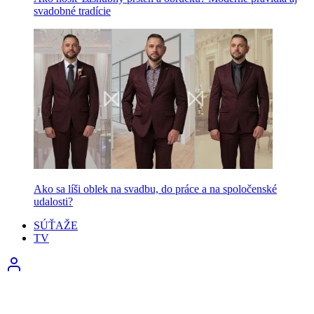
svadobné tradície
Ako sa líši oblek na svadbu, do práce a na spoločenské
udalosti?
SÚŤAŽE
TV