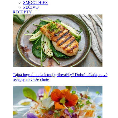
SMOOTHIES
PEČIVO
RECEPTY
Tajná ingrediencia letnej grilovačky? Dobrá nálada, nové
recepty a svieže chute