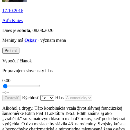
17.10.2016
Aďa Knies
Dnes je
sobota
, 08.08.2026
Meniny má
Oskar
- význam mena
Prehrať
Vypočuť článok
Pripravujem slovenský hlas...
0:00
--:--
Rýchlosť
Hlas
Zastaviť
Alkohol a drogy. Táto kombinácia vzala život slávnej francúzskej
šansoniérke Édith Piaf 11.októbra 1963. Édith známa aj ako
„vrabčiak“ so zamatovým hlasom mala 47 rokov, keď poslednýkrát
vydýchla. O dva mesiace by slávila 48. narodeniny. Svojsky krásna
a bezpochyby charizmatická a mimoriadne talentovaná žena ostáva