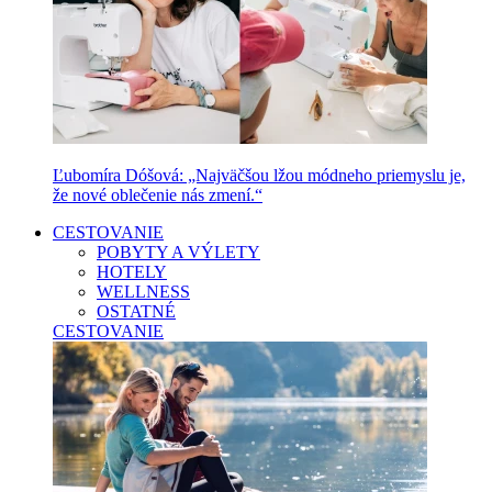
Ľubomíra Dóšová: „Najväčšou lžou módneho priemyslu je,
že nové oblečenie nás zmení.“
CESTOVANIE
POBYTY A VÝLETY
HOTELY
WELLNESS
OSTATNÉ
CESTOVANIE