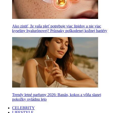
Ako zistiť, že vaša pleť potrebuje viac lipidov a nie viac
kyseliny hyalurónovej? Príznaky poškodenej kožnej bariéry
Trendy letné parfumy 2026: Banán, kokos a vôňa slanej
pokožky ovládnu leto
CELEBRITY
LIFESTYLE