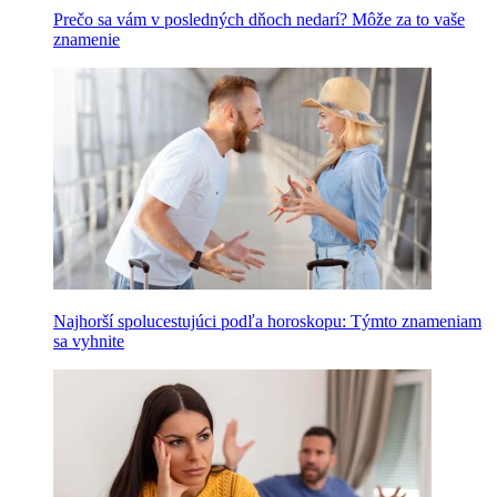
Prečo sa vám v posledných dňoch nedarí? Môže za to vaše
znamenie
Najhorší spolucestujúci podľa horoskopu: Týmto znameniam
sa vyhnite