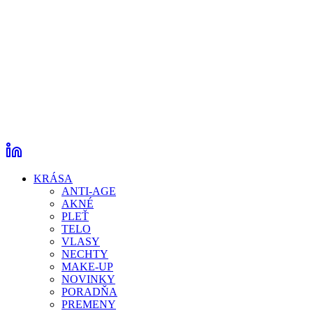
KRÁSA
ANTI-AGE
AKNÉ
PLEŤ
TELO
VLASY
NECHTY
MAKE-UP
NOVINKY
PORADŇA
PREMENY