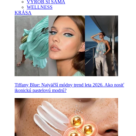
VYROB SI SAMA
WELLNESS
KRÁSA
Tiffany Blue: Najväčší módny trend leta 2026. Ako nosiť
ikonickú pastelovú modrú?