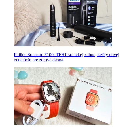
Philips Sonicare 7100: TEST sonickej zubnej kefky novej
generácie pre zdravé ďasná