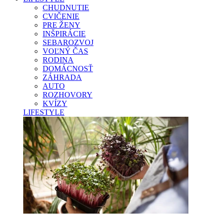
CHUDNUTIE
CVIČENIE
PRE ŽENY
INŠPIRÁCIE
SEBAROZVOJ
VOĽNÝ ČAS
RODINA
DOMÁCNOSŤ
ZÁHRADA
AUTO
ROZHOVORY
KVÍZY
LIFESTYLE