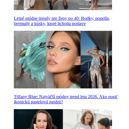
Letné módne trendy pre ženy po 40: Bodky, popelín,
bermudy a kúsky, ktoré lichotia postave
Tiffany Blue: Najväčší módny trend leta 2026. Ako nosiť
ikonickú pastelovú modrú?