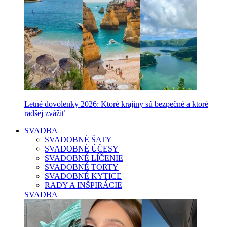
Letné dovolenky 2026: Ktoré krajiny sú bezpečné a ktoré
radšej zvážiť
SVADBA
SVADOBNÉ ŠATY
SVADOBNÉ ÚČESY
SVADOBNÉ LÍČENIE
SVADOBNÉ TORTY
SVADOBNÉ KYTICE
RADY A INŠPIRÁCIE
SVADBA