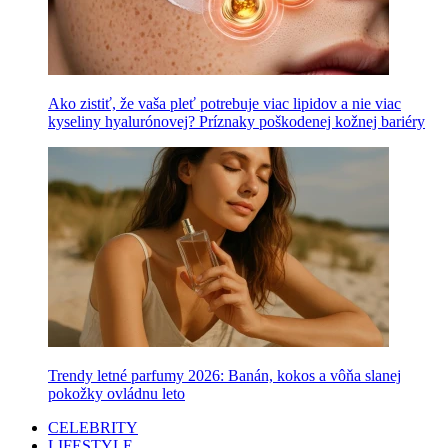
Ako zistiť, že vaša pleť potrebuje viac lipidov a nie viac
kyseliny hyalurónovej? Príznaky poškodenej kožnej bariéry
Trendy letné parfumy 2026: Banán, kokos a vôňa slanej
pokožky ovládnu leto
CELEBRITY
LIFESTYLE