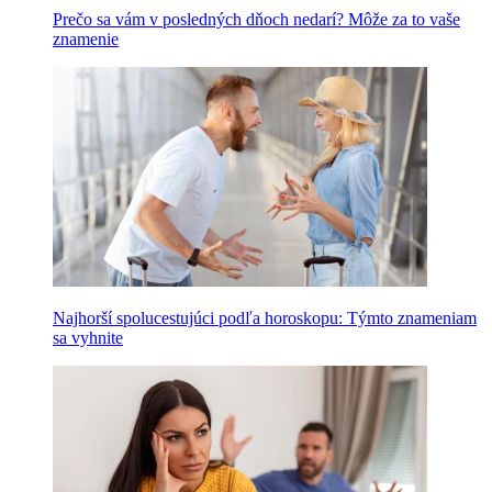
Prečo sa vám v posledných dňoch nedarí? Môže za to vaše
znamenie
Najhorší spolucestujúci podľa horoskopu: Týmto znameniam
sa vyhnite