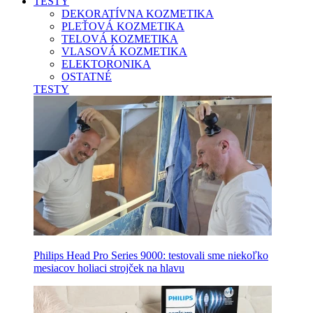
TESTY
DEKORATÍVNA KOZMETIKA
PLEŤOVÁ KOZMETIKA
TELOVÁ KOZMETIKA
VLASOVÁ KOZMETIKA
ELEKTORONIKA
OSTATNÉ
TESTY
Philips Head Pro Series 9000: testovali sme niekoľko
mesiacov holiaci strojček na hlavu