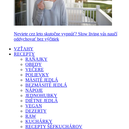
Neviete cez leto skutočne vypnúť? Slow living vás naučí
oddychovať bez výčitiek
VZŤAHY
RECEPTY
RAŇAJKY
OBEDY
VEČERE
POLIEVKY
MÄSITÉ JEDLÁ
BEZMÄSITÉ JEDLÁ
NÁPOJE
JEDNOHUBKY
DIÉTNE JEDLÁ
VEGAN
DEZERTY
RAW
KUCHÁRKY
RECEPTY ŠÉFKUCHÁROV