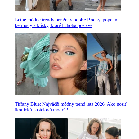
Letné módne trendy pre ženy po 40: Bodky, popelín,
bermudy a kúsky, ktoré lichotia postave
Tiffany Blue: Najväčší módny trend leta 2026. Ako nosiť
ikonickú pastelovú modrú?