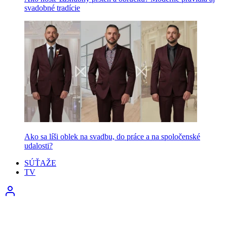
svadobné tradície
Ako sa líši oblek na svadbu, do práce a na spoločenské
udalosti?
SÚŤAŽE
TV