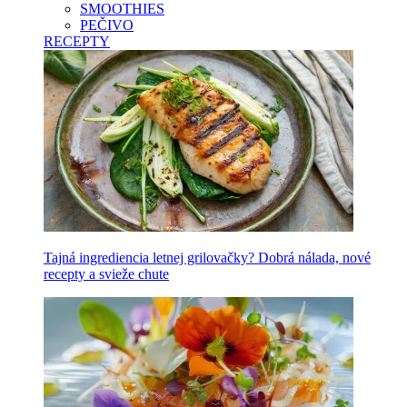
SMOOTHIES
PEČIVO
RECEPTY
Tajná ingrediencia letnej grilovačky? Dobrá nálada, nové
recepty a svieže chute