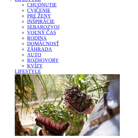
CHUDNUTIE
CVIČENIE
PRE ŽENY
INŠPIRÁCIE
SEBAROZVOJ
VOĽNÝ ČAS
RODINA
DOMÁCNOSŤ
ZÁHRADA
AUTO
ROZHOVORY
KVÍZY
LIFESTYLE