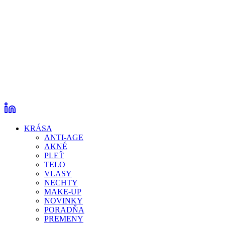
KRÁSA
ANTI-AGE
AKNÉ
PLEŤ
TELO
VLASY
NECHTY
MAKE-UP
NOVINKY
PORADŇA
PREMENY