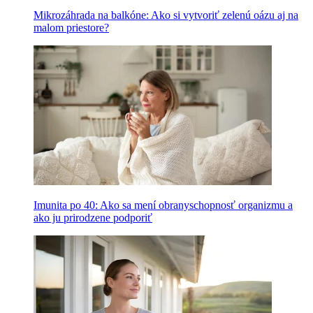
Mikrozáhrada na balkóne: Ako si vytvoriť zelenú oázu aj na
malom priestore?
Imunita po 40: Ako sa mení obranyschopnosť organizmu a
ako ju prirodzene podporiť