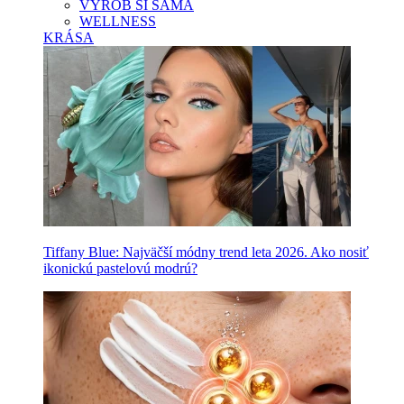
VYROB SI SAMA
WELLNESS
KRÁSA
Tiffany Blue: Najväčší módny trend leta 2026. Ako nosiť
ikonickú pastelovú modrú?