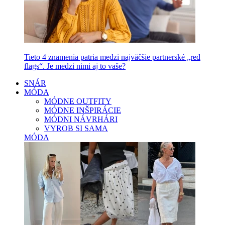
Tieto 4 znamenia patria medzi najväčšie partnerské „red
flags“. Je medzi nimi aj to vaše?
SNÁR
MÓDA
MÓDNE OUTFITY
MÓDNE INŠPIRÁCIE
MÓDNI NÁVRHÁRI
VYROB SI SAMA
MÓDA