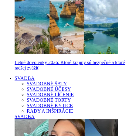
Letné dovolenky 2026: Ktoré krajiny sú bezpečné a ktoré
radšej zvážiť
SVADBA
SVADOBNÉ ŠATY
SVADOBNÉ ÚČESY
SVADOBNÉ LÍČENIE
SVADOBNÉ TORTY
SVADOBNÉ KYTICE
RADY A INŠPIRÁCIE
SVADBA