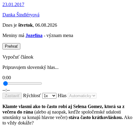
23.01.2017
Danka Šindléryová
Dnes je
štvrtok
, 06.08.2026
Meniny má
Jozefína
- význam mena
Prehrať
Vypočuť článok
Pripravujem slovenský hlas...
0:00
--:--
Rýchlosť
Hlas
Zastaviť
Klamte vlasmi ako to často robí aj Selena Gomez, ktorá sa z
večera do rána
(alebo aj naopak, keďže spoločenské udalosti
smotánky sa konajú hlavne večer)
stáva často krátkovláskou.
Ako
to vždy dokáže?