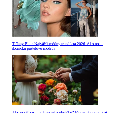
Tiffany Blue: Najväčší módny trend leta 2026. Ako nosiť
ikonickú pastelovú modrú?
Ako nosiť zásnubný prsteň a obrúčku? Moderné pravidlá aj