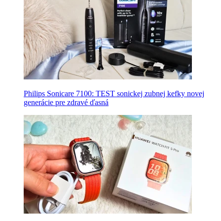
Philips Sonicare 7100: TEST sonickej zubnej kefky novej
generácie pre zdravé ďasná