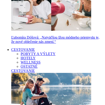
Ľubomíra Dóšová: „Najväčšou lžou módneho priemyslu je,
že nové oblečenie nás zmení.“
CESTOVANIE
POBYTY A VÝLETY
HOTELY
WELLNESS
OSTATNÉ
CESTOVANIE