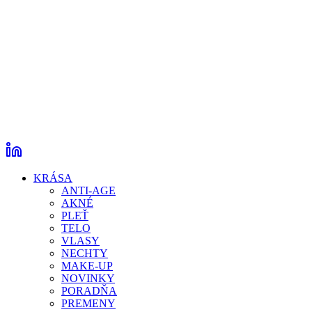
KRÁSA
ANTI-AGE
AKNÉ
PLEŤ
TELO
VLASY
NECHTY
MAKE-UP
NOVINKY
PORADŇA
PREMENY