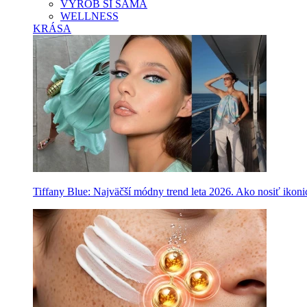
VYROB SI SAMA
WELLNESS
KRÁSA
Tiffany Blue: Najväčší módny trend leta 2026. Ako nosiť ikon