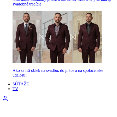
svadobné tradície
Ako sa líši oblek na svadbu, do práce a na spoločenské
udalosti?
SÚŤAŽE
TV