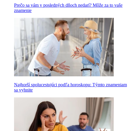
Prečo sa vám v posledných dňoch nedarí? Môže za to vaše
znamenie
Najhorší spolucestujúci podľa horoskopu: Týmto znameniam
sa vyhnite