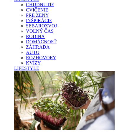
CHUDNUTIE
CVIČENIE
PRE ŽENY
INŠPIRÁCIE
SEBAROZVOJ
VOĽNÝ ČAS
RODINA
DOMÁCNOSŤ
ZÁHRADA
AUTO
ROZHOVORY
KVÍZY
LIFESTYLE