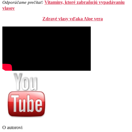
Vitamíny, ktoré zabraňujú vypadávaniu
Odporúčame prečítať:
vlasov
Zdravé vlasy vďaka Aloe vera
O autorovi