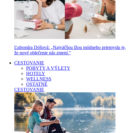
Ľubomíra Dóšová: „Najväčšou lžou módneho priemyslu je,
že nové oblečenie nás zmení.“
CESTOVANIE
POBYTY A VÝLETY
HOTELY
WELLNESS
OSTATNÉ
CESTOVANIE