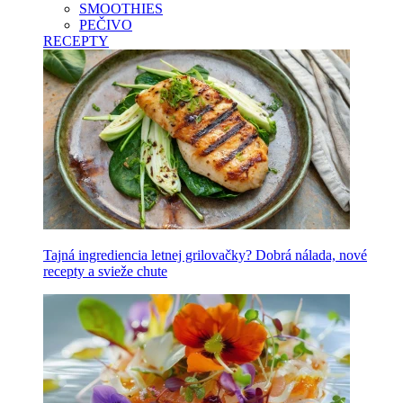
SMOOTHIES
PEČIVO
RECEPTY
Tajná ingrediencia letnej grilovačky? Dobrá nálada, nové
recepty a svieže chute