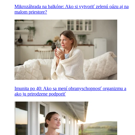
Mikrozáhrada na balkóne: Ako si vytvoriť zelenú oázu aj na
malom priestore?
Imunita po 40: Ako sa mení obranyschopnosť organizmu a
ako ju prirodzene podporiť