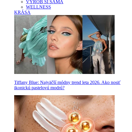
VYROB SI SAMA
WELLNESS
KRÁSA
Tiffany Blue: Najväčší módny trend leta 2026. Ako nosiť
ikonickú pastelovú modrú?