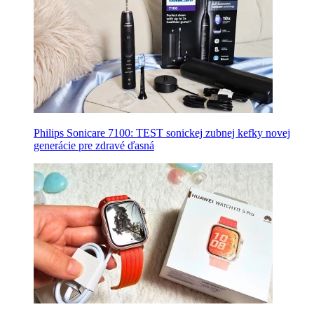
Philips Sonicare 7100: TEST sonickej zubnej kefky novej
generácie pre zdravé ďasná