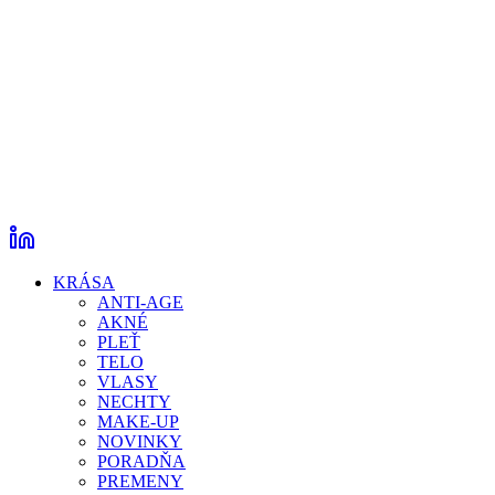
KRÁSA
ANTI-AGE
AKNÉ
PLEŤ
TELO
VLASY
NECHTY
MAKE-UP
NOVINKY
PORADŇA
PREMENY