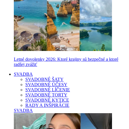
Letné dovolenky 2026: Ktoré krajiny sú bezpečné a ktoré
radšej zvážiť
SVADBA
SVADOBNÉ ŠATY
SVADOBNÉ ÚČESY
SVADOBNÉ LÍČENIE
SVADOBNÉ TORTY
SVADOBNÉ KYTICE
RADY A INŠPIRÁCIE
SVADBA