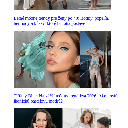
Letné módne trendy pre ženy po 40: Bodky, popelín,
bermudy a kúsky, ktoré lichotia postave
Tiffany Blue: Najväčší módny trend leta 2026. Ako nosiť
ikonickú pastelovú modrú?