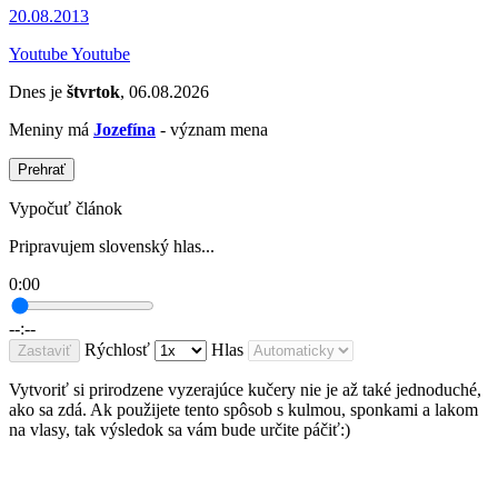
20.08.2013
Youtube Youtube
Dnes je
štvrtok
, 06.08.2026
Meniny má
Jozefína
- význam mena
Prehrať
Vypočuť článok
Pripravujem slovenský hlas...
0:00
--:--
Rýchlosť
Hlas
Zastaviť
Vytvoriť si prirodzene vyzerajúce kučery nie je až také jednoduché,
ako sa zdá. Ak použijete tento spôsob s kulmou, sponkami a lakom
na vlasy, tak výsledok sa vám bude určite páčiť:)