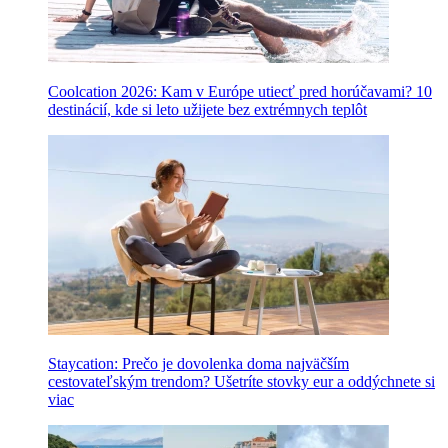
Coolcation 2026: Kam v Európe utiecť pred horúčavami? 10
destinácií, kde si leto užijete bez extrémnych teplôt
Staycation: Prečo je dovolenka doma najväčším
cestovateľským trendom? Ušetríte stovky eur a oddýchnete si
viac