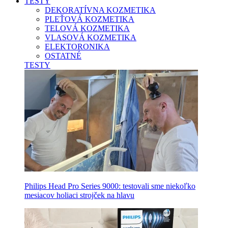
TESTY
DEKORATÍVNA KOZMETIKA
PLEŤOVÁ KOZMETIKA
TELOVÁ KOZMETIKA
VLASOVÁ KOZMETIKA
ELEKTORONIKA
OSTATNÉ
TESTY
Philips Head Pro Series 9000: testovali sme niekoľko
mesiacov holiaci strojček na hlavu