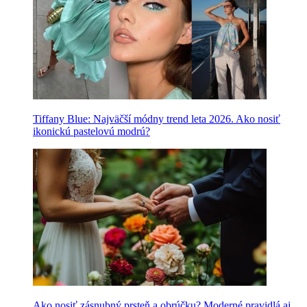
Tiffany Blue: Najväčší módny trend leta 2026. Ako nosiť
ikonickú pastelovú modrú?
Ako nosiť zásnubný prsteň a obrúčku? Moderné pravidlá aj