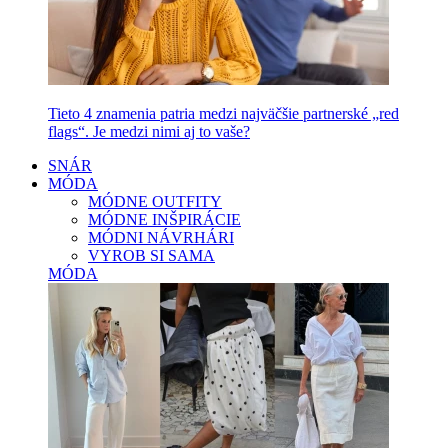
Tieto 4 znamenia patria medzi najväčšie partnerské „red
flags“. Je medzi nimi aj to vaše?
SNÁR
MÓDA
MÓDNE OUTFITY
MÓDNE INŠPIRÁCIE
MÓDNI NÁVRHÁRI
VYROB SI SAMA
MÓDA