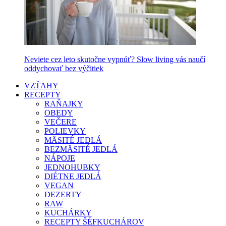
Neviete cez leto skutočne vypnúť? Slow living vás naučí
oddychovať bez výčitiek
VZŤAHY
RECEPTY
RAŇAJKY
OBEDY
VEČERE
POLIEVKY
MÄSITÉ JEDLÁ
BEZMÄSITÉ JEDLÁ
NÁPOJE
JEDNOHUBKY
DIÉTNE JEDLÁ
VEGAN
DEZERTY
RAW
KUCHÁRKY
RECEPTY ŠÉFKUCHÁROV