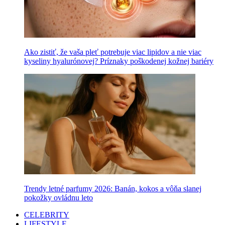
Ako zistiť, že vaša pleť potrebuje viac lipidov a nie viac
kyseliny hyalurónovej? Príznaky poškodenej kožnej bariéry
Trendy letné parfumy 2026: Banán, kokos a vôňa slanej
pokožky ovládnu leto
CELEBRITY
LIFESTYLE