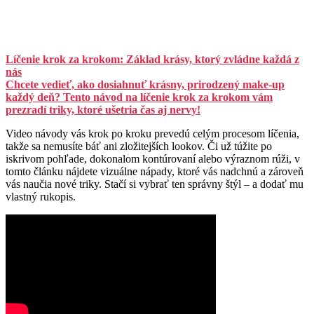
Líčenie krok za krokom: Základ krásy, ktorý zvládne každá z
nás
Chcete vedieť, ako dosiahnuť krásny, prirodzený make-up
každý deň? Tento návod na líčenie krok za krokom vám
prezradí triky, ktoré ušetria čas aj nervy!
Video návody vás krok po kroku prevedú celým procesom líčenia,
takže sa nemusíte báť ani zložitejších lookov. Či už túžite po
iskrivom pohľade, dokonalom kontúrovaní alebo výraznom rúži, v
tomto článku nájdete vizuálne nápady, ktoré vás nadchnú a zároveň
vás naučia nové triky. Stačí si vybrať ten správny štýl – a dodať mu
vlastný rukopis.