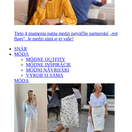
Tieto 4 znamenia patria medzi najväčšie partnerské „red
flags“. Je medzi nimi aj to vaše?
SNÁR
MÓDA
MÓDNE OUTFITY
MÓDNE INŠPIRÁCIE
MÓDNI NÁVRHÁRI
VYROB SI SAMA
MÓDA