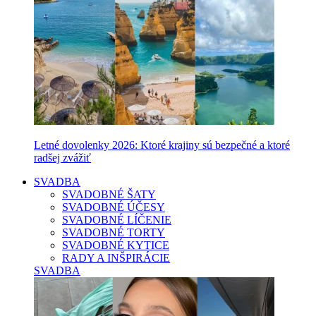
Letné dovolenky 2026: Ktoré krajiny sú bezpečné a ktoré
radšej zvážiť
SVADBA
SVADOBNÉ ŠATY
SVADOBNÉ ÚČESY
SVADOBNÉ LÍČENIE
SVADOBNÉ TORTY
SVADOBNÉ KYTICE
RADY A INŠPIRÁCIE
SVADBA