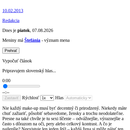
10.02.2013
Redakcia
Dnes je
piatok
, 07.08.2026
Meniny má
Štefánia
- význam mena
Prehrať
Vypočuť článok
Pripravujem slovenský hlas...
0:00
--:--
Rýchlosť
Hlas
Zastaviť
Nie každý make-up musí byť decentný či prirodzený. Niekedy máte
chuť zažiariť, pôsobiť sebavedome, žensky a trochu neodolateľne.
Presne na také chvíle je tu sexi líčenie – odvážnejšie, výraznejšie a
často s dôrazom na oči, pery alebo celkový kontrast. A čo je
najlepšie? Neexistuje len jeden štýl – každá žena si môže nájsť ten