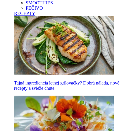
SMOOTHIES
PEČIVO
RECEPTY
Tajná ingrediencia letnej grilovačky? Dobrá nálada, nové
recepty a svieže chute