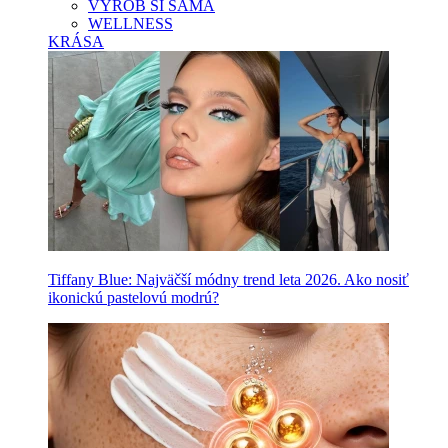
VYROB SI SAMA
WELLNESS
KRÁSA
Tiffany Blue: Najväčší módny trend leta 2026. Ako nosiť
ikonickú pastelovú modrú?