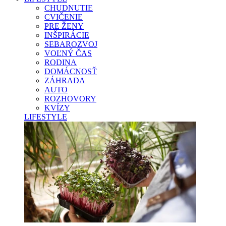
CHUDNUTIE
CVIČENIE
PRE ŽENY
INŠPIRÁCIE
SEBAROZVOJ
VOĽNÝ ČAS
RODINA
DOMÁCNOSŤ
ZÁHRADA
AUTO
ROZHOVORY
KVÍZY
LIFESTYLE