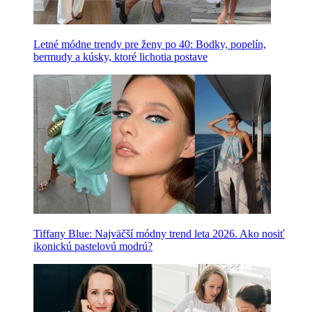
Letné módne trendy pre ženy po 40: Bodky, popelín,
bermudy a kúsky, ktoré lichotia postave
Tiffany Blue: Najväčší módny trend leta 2026. Ako nosiť
ikonickú pastelovú modrú?