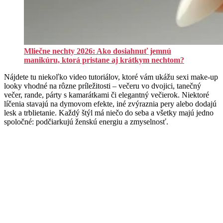
Mliečne nechty 2026: Ako dosiahnuť jemnú
manikúru, ktorá pristane aj krátkym nechtom?
Nájdete tu niekoľko video tutoriálov, ktoré vám ukážu sexi make-up
looky vhodné na rôzne príležitosti – večeru vo dvojici, tanečný
večer, rande, párty s kamarátkami či elegantný večierok. Niektoré
líčenia stavajú na dymovom efekte, iné zvýraznia pery alebo dodajú
lesk a trblietanie. Každý štýl má niečo do seba a všetky majú jedno
spoločné: podčiarkujú ženskú energiu a zmyselnosť.