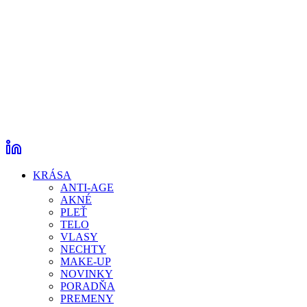
KRÁSA
ANTI-AGE
AKNÉ
PLEŤ
TELO
VLASY
NECHTY
MAKE-UP
NOVINKY
PORADŇA
PREMENY