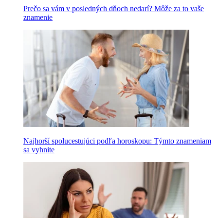
Prečo sa vám v posledných dňoch nedarí? Môže za to vaše
znamenie
Najhorší spolucestujúci podľa horoskopu: Týmto znameniam
sa vyhnite