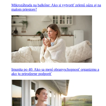
Mikrozáhrada na balkóne: Ako si vytvoriť zelenú oázu aj na
malom priestore?
Imunita po 40: Ako sa mení obranyschopnosť organizmu a
ako ju prirodzene podporiť