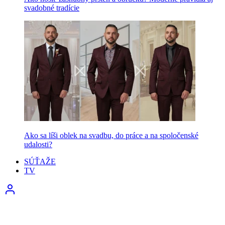
svadobné tradície
Ako sa líši oblek na svadbu, do práce a na spoločenské
udalosti?
SÚŤAŽE
TV