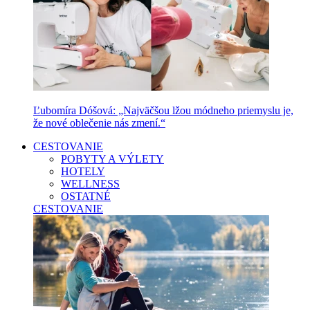
Ľubomíra Dóšová: „Najväčšou lžou módneho priemyslu je,
že nové oblečenie nás zmení.“
CESTOVANIE
POBYTY A VÝLETY
HOTELY
WELLNESS
OSTATNÉ
CESTOVANIE