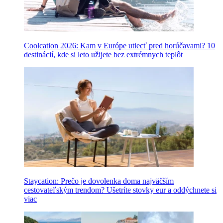
Coolcation 2026: Kam v Európe utiecť pred horúčavami? 10
destinácií, kde si leto užijete bez extrémnych teplôt
Staycation: Prečo je dovolenka doma najväčším
cestovateľským trendom? Ušetríte stovky eur a oddýchnete si
viac