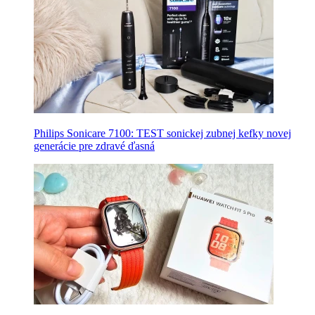
Philips Sonicare 7100: TEST sonickej zubnej kefky novej
generácie pre zdravé ďasná