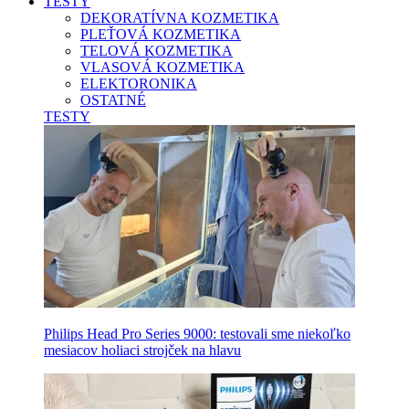
TESTY
DEKORATÍVNA KOZMETIKA
PLEŤOVÁ KOZMETIKA
TELOVÁ KOZMETIKA
VLASOVÁ KOZMETIKA
ELEKTORONIKA
OSTATNÉ
TESTY
Philips Head Pro Series 9000: testovali sme niekoľko
mesiacov holiaci strojček na hlavu