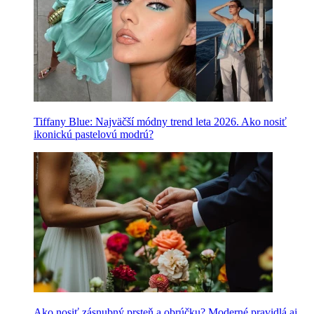
Tiffany Blue: Najväčší módny trend leta 2026. Ako nosiť
ikonickú pastelovú modrú?
Ako nosiť zásnubný prsteň a obrúčku? Moderné pravidlá aj