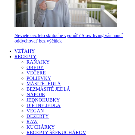
Neviete cez leto skutočne vypnúť? Slow living vás naučí
oddychovať bez výčitiek
VZŤAHY
RECEPTY
RAŇAJKY
OBEDY
VEČERE
POLIEVKY
MÄSITÉ JEDLÁ
BEZMÄSITÉ JEDLÁ
NÁPOJE
JEDNOHUBKY
DIÉTNE JEDLÁ
VEGAN
DEZERTY
RAW
KUCHÁRKY
RECEPTY ŠÉFKUCHÁROV