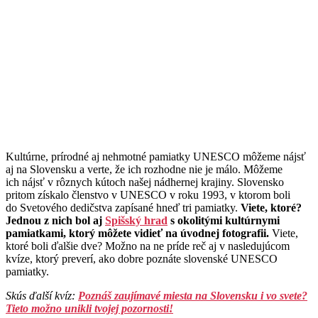
Kultúrne, prírodné aj nehmotné pamiatky UNESCO môžeme nájsť
aj na Slovensku a verte, že ich rozhodne nie je málo. Môžeme
ich nájsť v rôznych kútoch našej nádhernej krajiny. Slovensko
pritom získalo členstvo v UNESCO v roku 1993, v ktorom boli
do Svetového dedičstva zapísané hneď tri pamiatky.
Viete, ktoré?
Jednou z nich bol aj
Spišský hrad
s okolitými kultúrnymi
pamiatkami, ktorý môžete vidieť na úvodnej fotografii.
Viete,
ktoré boli ďalšie dve? Možno na ne príde reč aj v nasledujúcom
kvíze, ktorý preverí, ako dobre poznáte slovenské UNESCO
pamiatky.
Skús ďalší kvíz:
Poznáš zaujímavé miesta na Slovensku i vo svete?
Tieto možno unikli tvojej pozornosti!