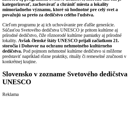
kategorizovať, zachovávať a chrániť miesta a lokality
mimoriadneho významu, ktoré sú hodnotné pre celý svet a
považujú sa preto za dedičstvo celého ľudstva.
Cieľom programu je aj ich uchovávanie pre ďalšie generácie.
Súčasťou Svetového dedičstva UNESCO je pritom kultúrne aj
prírodné dedičstvo, čiže rôznorodé kultúrne pamiatky aj prírodné
lokality.
Avšak členské štáty UNESCO prijali začiatkom 21.
storočia i Dohovor na ochranu nehmotného kultúrneho
dedičstva.
Pod pojmom nehmotné kultúrne dedičstvo si môžeme
predstaviť napríklad rôzne praktiky, rituály či remeselné zručnosti v
konkrétnej krajine.
Slovensko v zozname Svetového dedičstva
UNESCO
Reklama