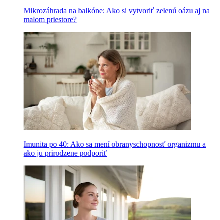
Mikrozáhrada na balkóne: Ako si vytvoriť zelenú oázu aj na
malom priestore?
Imunita po 40: Ako sa mení obranyschopnosť organizmu a
ako ju prirodzene podporiť