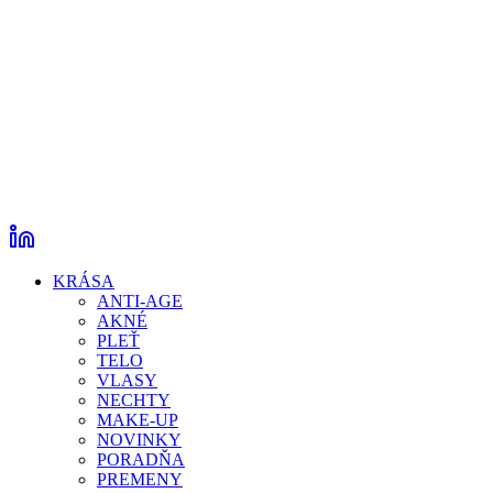
KRÁSA
ANTI-AGE
AKNÉ
PLEŤ
TELO
VLASY
NECHTY
MAKE-UP
NOVINKY
PORADŇA
PREMENY