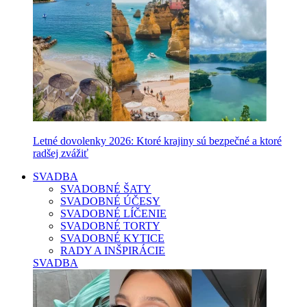
Letné dovolenky 2026: Ktoré krajiny sú bezpečné a ktoré
radšej zvážiť
SVADBA
SVADOBNÉ ŠATY
SVADOBNÉ ÚČESY
SVADOBNÉ LÍČENIE
SVADOBNÉ TORTY
SVADOBNÉ KYTICE
RADY A INŠPIRÁCIE
SVADBA