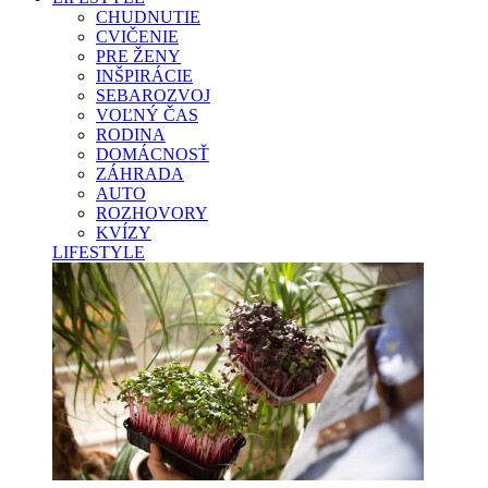
CHUDNUTIE
CVIČENIE
PRE ŽENY
INŠPIRÁCIE
SEBAROZVOJ
VOĽNÝ ČAS
RODINA
DOMÁCNOSŤ
ZÁHRADA
AUTO
ROZHOVORY
KVÍZY
LIFESTYLE