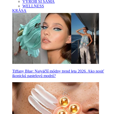
VYROB SI SAMA
WELLNESS
KRÁSA
Tiffany Blue: Najväčší módny trend leta 2026. Ako nosiť
ikonickú pastelovú modrú?