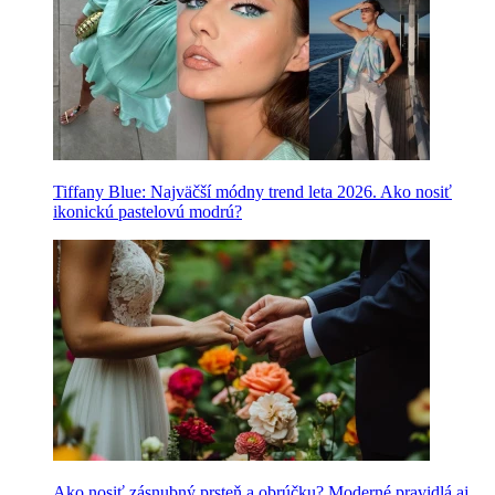
Tiffany Blue: Najväčší módny trend leta 2026. Ako nosiť
ikonickú pastelovú modrú?
Ako nosiť zásnubný prsteň a obrúčku? Moderné pravidlá aj