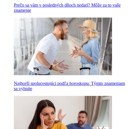
Prečo sa vám v posledných dňoch nedarí? Môže za to vaše
znamenie
Najhorší spolucestujúci podľa horoskopu: Týmto znameniam
sa vyhnite