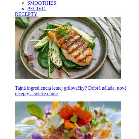
SMOOTHIES
PEČIVO
RECEPTY
Tajná ingrediencia letnej grilovačky? Dobrá nálada, nové
recepty a svieže chute