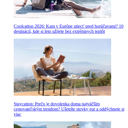
Coolcation 2026: Kam v Európe utiecť pred horúčavami? 10
destinácií, kde si leto užijete bez extrémnych teplôt
Staycation: Prečo je dovolenka doma najväčším
cestovateľským trendom? Ušetríte stovky eur a oddýchnete si
viac