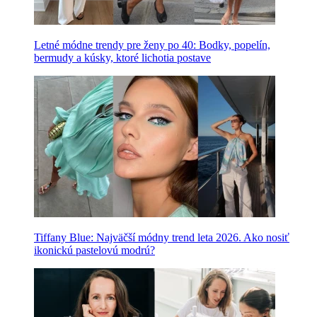
Letné módne trendy pre ženy po 40: Bodky, popelín,
bermudy a kúsky, ktoré lichotia postave
Tiffany Blue: Najväčší módny trend leta 2026. Ako nosiť
ikonickú pastelovú modrú?