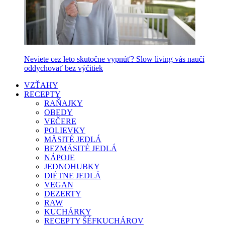
Neviete cez leto skutočne vypnúť? Slow living vás naučí
oddychovať bez výčitiek
VZŤAHY
RECEPTY
RAŇAJKY
OBEDY
VEČERE
POLIEVKY
MÄSITÉ JEDLÁ
BEZMÄSITÉ JEDLÁ
NÁPOJE
JEDNOHUBKY
DIÉTNE JEDLÁ
VEGAN
DEZERTY
RAW
KUCHÁRKY
RECEPTY ŠÉFKUCHÁROV