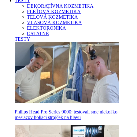
TESTY
DEKORATÍVNA KOZMETIKA
PLEŤOVÁ KOZMETIKA
TELOVÁ KOZMETIKA
VLASOVÁ KOZMETIKA
ELEKTORONIKA
OSTATNÉ
TESTY
Philips Head Pro Series 9000: testovali sme niekoľko
mesiacov holiaci strojček na hlavu