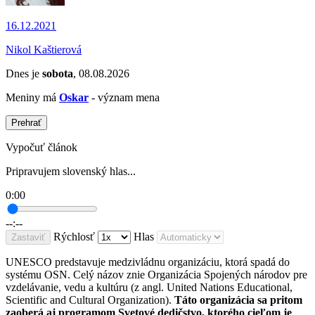
16.12.2021
Nikol Kaštierová
Dnes je
sobota
, 08.08.2026
Meniny má
Oskar
- význam mena
Prehrať
Vypočuť článok
Pripravujem slovenský hlas...
0:00
--:--
Rýchlosť
Hlas
Zastaviť
UNESCO predstavuje medzivládnu organizáciu, ktorá spadá do
systému OSN. Celý názov znie Organizácia Spojených národov pre
vzdelávanie, vedu a kultúru (z angl. United Nations Educational,
Scientific and Cultural Organization).
Táto organizácia sa pritom
zaoberá aj programom Svetové dedičstvo, ktorého cieľom je