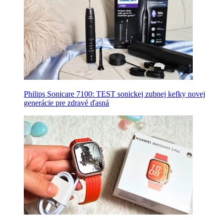
Philips Sonicare 7100: TEST sonickej zubnej kefky novej
generácie pre zdravé ďasná