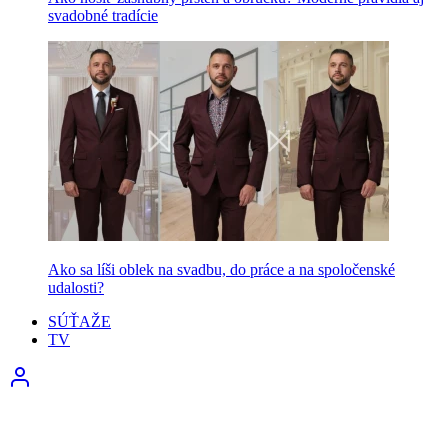
svadobné tradície
Ako sa líši oblek na svadbu, do práce a na spoločenské
udalosti?
SÚŤAŽE
TV