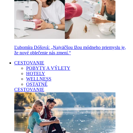
Ľubomíra Dóšová: „Najväčšou lžou módneho priemyslu je,
že nové oblečenie nás zmení.“
CESTOVANIE
POBYTY A VÝLETY
HOTELY
WELLNESS
OSTATNÉ
CESTOVANIE