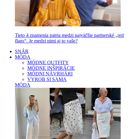
Tieto 4 znamenia patria medzi najväčšie partnerské „red
flags“. Je medzi nimi aj to vaše?
SNÁR
MÓDA
MÓDNE OUTFITY
MÓDNE INŠPIRÁCIE
MÓDNI NÁVRHÁRI
VYROB SI SAMA
MÓDA