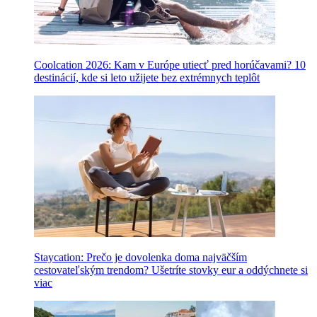
Coolcation 2026: Kam v Európe utiecť pred horúčavami? 10
destinácií, kde si leto užijete bez extrémnych teplôt
Staycation: Prečo je dovolenka doma najväčším
cestovateľským trendom? Ušetríte stovky eur a oddýchnete si
viac