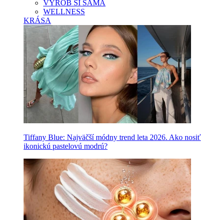
VYROB SI SAMA
WELLNESS
KRÁSA
Tiffany Blue: Najväčší módny trend leta 2026. Ako nosiť
ikonickú pastelovú modrú?