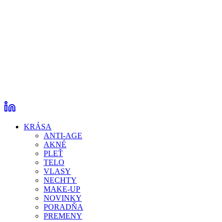
KRÁSA
ANTI-AGE
AKNÉ
PLEŤ
TELO
VLASY
NECHTY
MAKE-UP
NOVINKY
PORADŇA
PREMENY