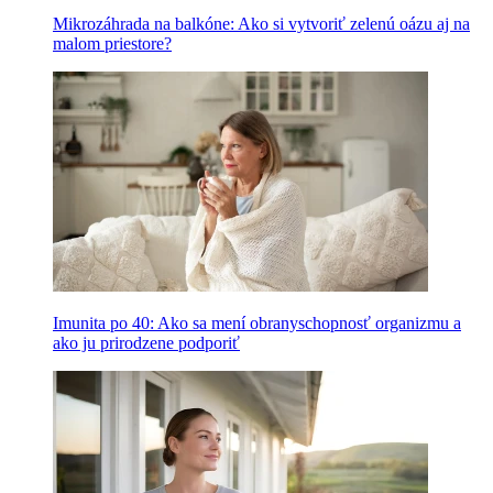
Mikrozáhrada na balkóne: Ako si vytvoriť zelenú oázu aj na
malom priestore?
Imunita po 40: Ako sa mení obranyschopnosť organizmu a
ako ju prirodzene podporiť