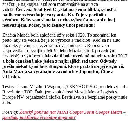
značku je najkrajšia, akú som momentálne na autách
videla.
Červená Soul Red Crystal má svoju hĺbku, sýtosť a
nádherne zvýrazňuje tvary auta. Kraľuje v portfóliu
výrobcu. Keby som si mala u neho vybrať auto, ani o inej
neuvažujem. Pozor, je to ženský uhol pohľadu!
Značka Mazda bola založená už v roku 1920. To spomínal len
preto, aby ste vedeli, že je to výrobca s tradíciou. Keď sa na auto
pozriete, je vám jasné, že si razí vlastnú cestu. Robí si veci
takpovediac po svojom. Môže, lebo Mazda patrí k posledným
nezávislým výrobcom.
Mazda 6 bola uvedená na trh v roku 2012
a bola označená ako jeden z najkrajších sedanov. Odvtedy
prešla niekoľkými faceliftingami, ktoré pridali na jej elegancii.
Autá Mazda sa vyrábajú v závodoch v Japonsku, Číne a
v Rusku.
Testovala som Mazdu 6 Wagon, 2,5 SKYACTIV-G, modelový rad -
Revolution TOP. Ďakujem spoločnosti Mazda Motor Logistics
Europe NV, organizačná zložka Bratislava, za bezplatné poskytnutie
auta.
Pozri aj:
Ženský pohľad na: MINI Cooper John Cooper Hatch –
športiak, imidžovka či módny doplnok?