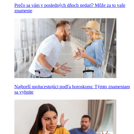
Prečo sa vám v posledných dňoch nedarí? Môže za to vaše
znamenie
Najhorší spolucestujúci podľa horoskopu: Týmto znameniam
sa vyhnite