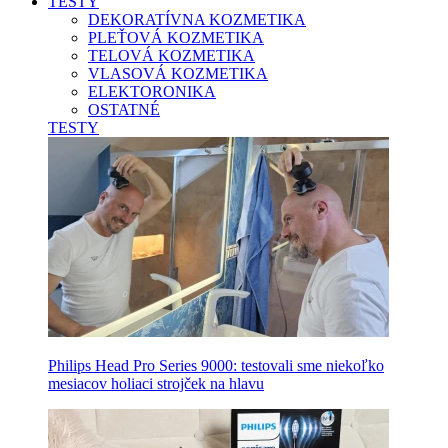
TESTY
DEKORATÍVNA KOZMETIKA
PLEŤOVÁ KOZMETIKA
TELOVÁ KOZMETIKA
VLASOVÁ KOZMETIKA
ELEKTORONIKA
OSTATNÉ
TESTY
Philips Head Pro Series 9000: testovali sme niekoľko
mesiacov holiaci strojček na hlavu