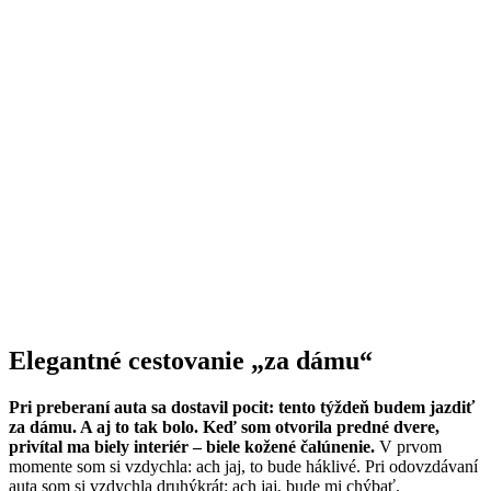
Elegantné cestovanie „za dámu“
Pri preberaní auta sa dostavil pocit: tento týždeň budem jazdiť
za dámu. A aj to tak bolo. Keď som otvorila predné dvere,
privítal ma biely interiér – biele kožené čalúnenie.
V prvom
momente som si vzdychla: ach jaj, to bude háklivé. Pri odovzdávaní
auta som si vzdychla druhýkrát: ach jaj, bude mi chýbať.