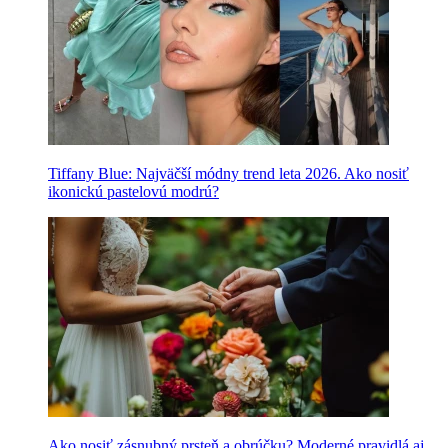
Tiffany Blue: Najväčší módny trend leta 2026. Ako nosiť
ikonickú pastelovú modrú?
Ako nosiť zásnubný prsteň a obrúčku? Moderné pravidlá aj