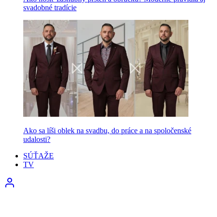
svadobné tradície
Ako sa líši oblek na svadbu, do práce a na spoločenské
udalosti?
SÚŤAŽE
TV