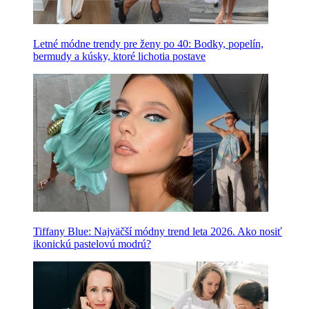
Letné módne trendy pre ženy po 40: Bodky, popelín,
bermudy a kúsky, ktoré lichotia postave
Tiffany Blue: Najväčší módny trend leta 2026. Ako nosiť
ikonickú pastelovú modrú?