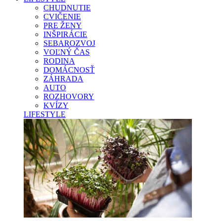
CHUDNUTIE
CVIČENIE
PRE ŽENY
INŠPIRÁCIE
SEBAROZVOJ
VOĽNÝ ČAS
RODINA
DOMÁCNOSŤ
ZÁHRADA
AUTO
ROZHOVORY
KVÍZY
LIFESTYLE