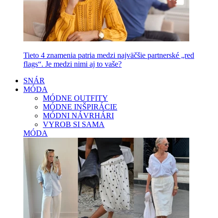
Tieto 4 znamenia patria medzi najväčšie partnerské „red
flags“. Je medzi nimi aj to vaše?
SNÁR
MÓDA
MÓDNE OUTFITY
MÓDNE INŠPIRÁCIE
MÓDNI NÁVRHÁRI
VYROB SI SAMA
MÓDA