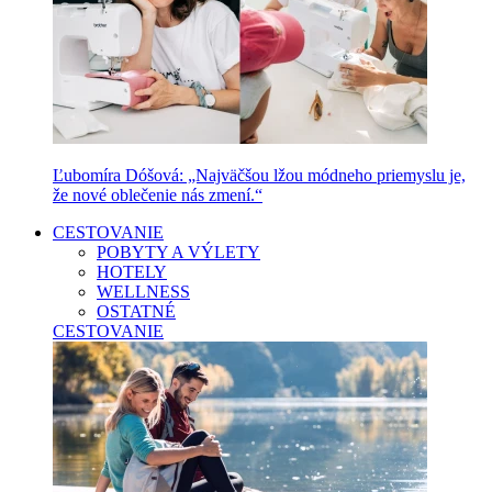
Ľubomíra Dóšová: „Najväčšou lžou módneho priemyslu je,
že nové oblečenie nás zmení.“
CESTOVANIE
POBYTY A VÝLETY
HOTELY
WELLNESS
OSTATNÉ
CESTOVANIE