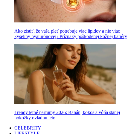
Ako zistiť, že vaša pleť potrebuje viac lipidov a nie viac
kyseliny hyalurónovej? Príznaky poškodenej kožnej bariéry
Trendy letné parfumy 2026: Banán, kokos a vôňa slanej
pokožky ovládnu leto
CELEBRITY
LIFESTYLE