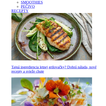
SMOOTHIES
PEČIVO
RECEPTY
Tajná ingrediencia letnej grilovačky? Dobrá nálada, nové
recepty a svieže chute