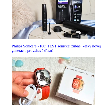
Philips Sonicare 7100: TEST sonickej zubnej kefky novej
generácie pre zdravé ďasná