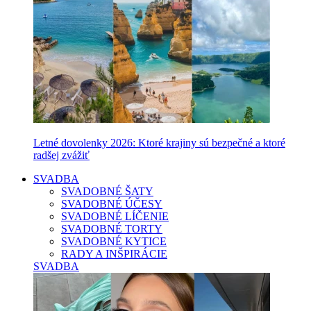
Letné dovolenky 2026: Ktoré krajiny sú bezpečné a ktoré
radšej zvážiť
SVADBA
SVADOBNÉ ŠATY
SVADOBNÉ ÚČESY
SVADOBNÉ LÍČENIE
SVADOBNÉ TORTY
SVADOBNÉ KYTICE
RADY A INŠPIRÁCIE
SVADBA