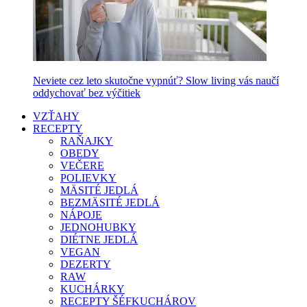
Neviete cez leto skutočne vypnúť? Slow living vás naučí
oddychovať bez výčitiek
VZŤAHY
RECEPTY
RAŇAJKY
OBEDY
VEČERE
POLIEVKY
MÄSITÉ JEDLÁ
BEZMÄSITÉ JEDLÁ
NÁPOJE
JEDNOHUBKY
DIÉTNE JEDLÁ
VEGAN
DEZERTY
RAW
KUCHÁRKY
RECEPTY ŠÉFKUCHÁROV