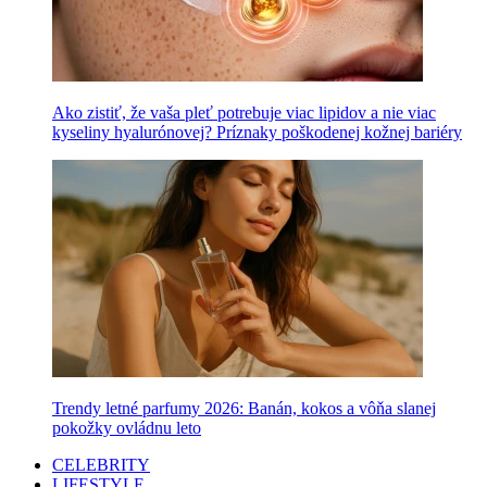
Ako zistiť, že vaša pleť potrebuje viac lipidov a nie viac
kyseliny hyalurónovej? Príznaky poškodenej kožnej bariéry
Trendy letné parfumy 2026: Banán, kokos a vôňa slanej
pokožky ovládnu leto
CELEBRITY
LIFESTYLE