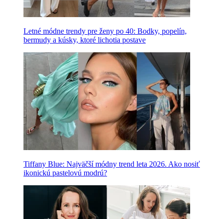
Letné módne trendy pre ženy po 40: Bodky, popelín,
bermudy a kúsky, ktoré lichotia postave
Tiffany Blue: Najväčší módny trend leta 2026. Ako nosiť
ikonickú pastelovú modrú?