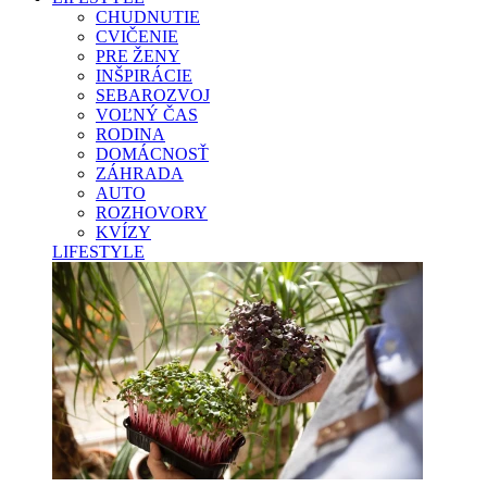
CHUDNUTIE
CVIČENIE
PRE ŽENY
INŠPIRÁCIE
SEBAROZVOJ
VOĽNÝ ČAS
RODINA
DOMÁCNOSŤ
ZÁHRADA
AUTO
ROZHOVORY
KVÍZY
LIFESTYLE