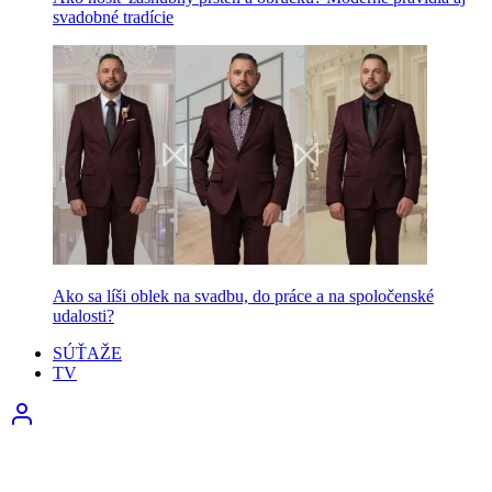
svadobné tradície
Ako sa líši oblek na svadbu, do práce a na spoločenské
udalosti?
SÚŤAŽE
TV