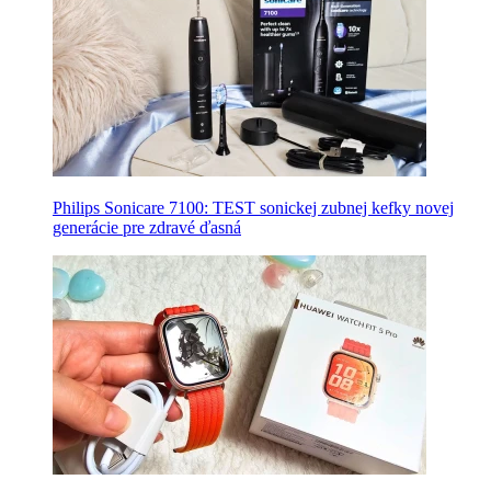
Philips Sonicare 7100: TEST sonickej zubnej kefky novej
generácie pre zdravé ďasná