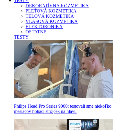
TESTY
DEKORATÍVNA KOZMETIKA
PLEŤOVÁ KOZMETIKA
TELOVÁ KOZMETIKA
VLASOVÁ KOZMETIKA
ELEKTORONIKA
OSTATNÉ
TESTY
Philips Head Pro Series 9000: testovali sme niekoľko
mesiacov holiaci strojček na hlavu