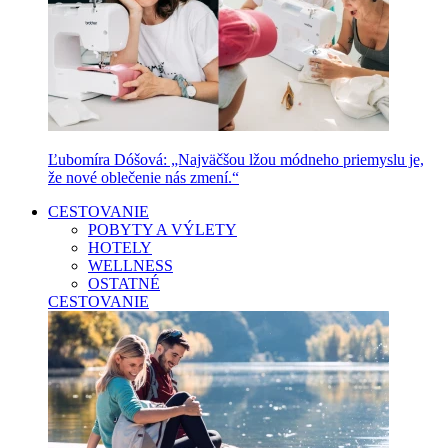
Ľubomíra Dóšová: „Najväčšou lžou módneho priemyslu je,
že nové oblečenie nás zmení.“
CESTOVANIE
POBYTY A VÝLETY
HOTELY
WELLNESS
OSTATNÉ
CESTOVANIE