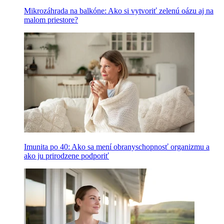
Mikrozáhrada na balkóne: Ako si vytvoriť zelenú oázu aj na
malom priestore?
Imunita po 40: Ako sa mení obranyschopnosť organizmu a
ako ju prirodzene podporiť