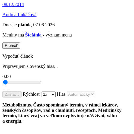
08.12.2014
Andrea Lukáčová
Dnes je
piatok
, 07.08.2026
Meniny má
Štefánia
- význam mena
Prehrať
Vypočuť článok
Pripravujem slovenský hlas...
0:00
--:--
Rýchlosť
Hlas
Zastaviť
Metabolizmus. Často spomínaný termín, v rámci lekárov,
ženských časopisov, rád o chudnutí, receptoch. Medicínsky
termín, ktorý vraj vo veľkom ovplyvňuje náš život, váhu
a energiu.