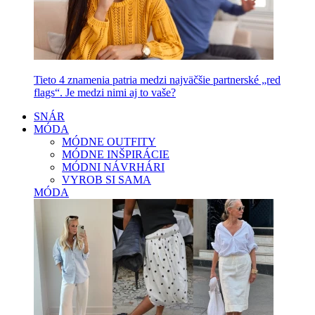
Tieto 4 znamenia patria medzi najväčšie partnerské „red
flags“. Je medzi nimi aj to vaše?
SNÁR
MÓDA
MÓDNE OUTFITY
MÓDNE INŠPIRÁCIE
MÓDNI NÁVRHÁRI
VYROB SI SAMA
MÓDA