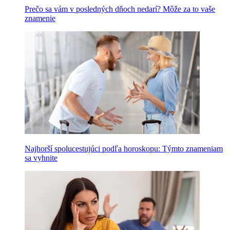
Prečo sa vám v posledných dňoch nedarí? Môže za to vaše
znamenie
Najhorší spolucestujúci podľa horoskopu: Týmto znameniam
sa vyhnite