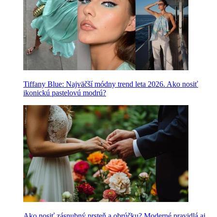
Tiffany Blue: Najväčší módny trend leta 2026. Ako nosiť
ikonickú pastelovú modrú?
Ako nosiť zásnubný prsteň a obrúčku? Moderné pravidlá aj