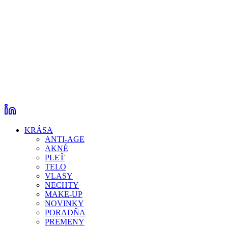
KRÁSA
ANTI-AGE
AKNÉ
PLEŤ
TELO
VLASY
NECHTY
MAKE-UP
NOVINKY
PORADŇA
PREMENY