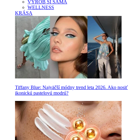
VYROB SI SAMA
WELLNESS
KRÁSA
Tiffany Blue: Najväčší módny trend leta 2026. Ako nosiť
ikonickú pastelovú modrú?