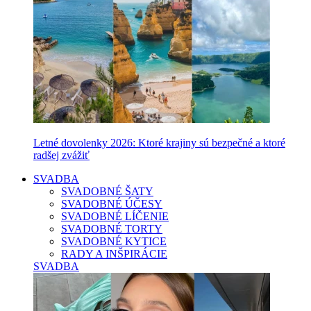
Letné dovolenky 2026: Ktoré krajiny sú bezpečné a ktoré
radšej zvážiť
SVADBA
SVADOBNÉ ŠATY
SVADOBNÉ ÚČESY
SVADOBNÉ LÍČENIE
SVADOBNÉ TORTY
SVADOBNÉ KYTICE
RADY A INŠPIRÁCIE
SVADBA