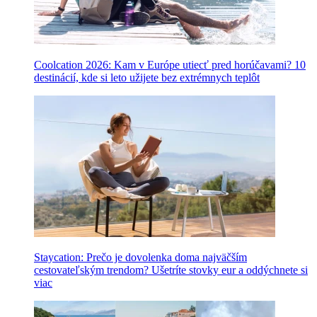
Coolcation 2026: Kam v Európe utiecť pred horúčavami? 10
destinácií, kde si leto užijete bez extrémnych teplôt
Staycation: Prečo je dovolenka doma najväčším
cestovateľským trendom? Ušetríte stovky eur a oddýchnete si
viac