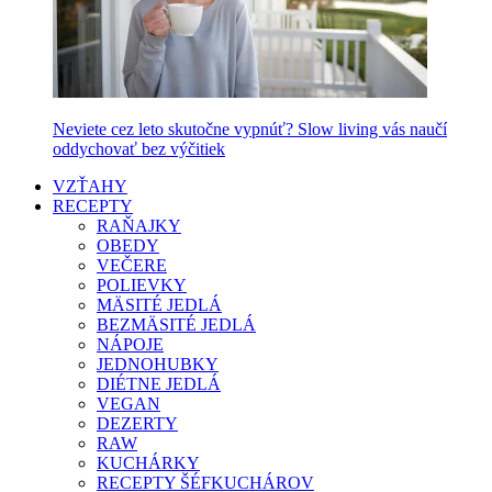
Neviete cez leto skutočne vypnúť? Slow living vás naučí
oddychovať bez výčitiek
VZŤAHY
RECEPTY
RAŇAJKY
OBEDY
VEČERE
POLIEVKY
MÄSITÉ JEDLÁ
BEZMÄSITÉ JEDLÁ
NÁPOJE
JEDNOHUBKY
DIÉTNE JEDLÁ
VEGAN
DEZERTY
RAW
KUCHÁRKY
RECEPTY ŠÉFKUCHÁROV