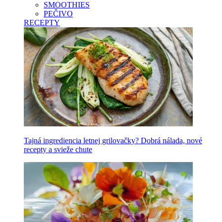
SMOOTHIES
PEČIVO
RECEPTY
Tajná ingrediencia letnej grilovačky? Dobrá nálada, nové
recepty a svieže chute