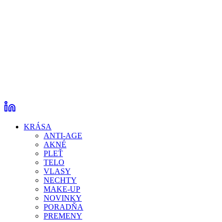
KRÁSA
ANTI-AGE
AKNÉ
PLEŤ
TELO
VLASY
NECHTY
MAKE-UP
NOVINKY
PORADŇA
PREMENY