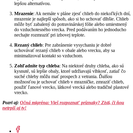
lepšou alternatívou.
Mrazenie
: Ak nemáte v pláne zjesť chlieb do niekoľkých dní,
mrazenie je najlepší spôsob, ako si ho uchovať dlhšie. Chlieb
môže byť zabalený do potravinárskej fólie alebo umiestnený
do vzduchotesného vrecka. Pred podávaním ho jednoducho
nechajte rozmraziť pri izbovej teplote.
Rezaný chlieb
: Pre zabránenie vysychaniu je dobré
uchovávať rezaný chlieb v obale alebo vrecku, aby sa
minimalizoval kontakt so vzduchom.
Zohľadnite typ chleba
: Na niektoré druhy chleba, ako sú
kysnuté, sú lepšie obaly, ktoré udržiavajú vlhkosť, zatiaľ čo
suché chleby môžu mať prospech z vetrania. Ďalšou
možnosťou je uchovať chlieb v mrazničke, zmraziť chlieb,
použiť ľanové vrecko, látkové vrecká alebo tradičné plastové
vrecko.
Pozri aj:
Očná migréna: Vieš rozpoznať príznaky? Zisti, či ňou
netrpíš aj ty!