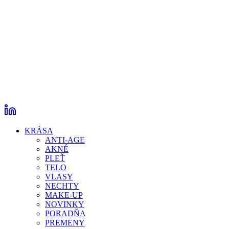
KRÁSA
ANTI-AGE
AKNÉ
PLEŤ
TELO
VLASY
NECHTY
MAKE-UP
NOVINKY
PORADŇA
PREMENY