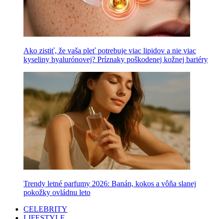
Ako zistiť, že vaša pleť potrebuje viac lipidov a nie viac
kyseliny hyalurónovej? Príznaky poškodenej kožnej bariéry
Trendy letné parfumy 2026: Banán, kokos a vôňa slanej
pokožky ovládnu leto
CELEBRITY
LIFESTYLE