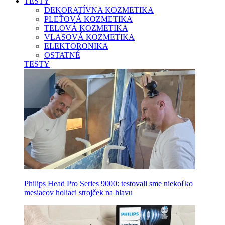
TESTY
DEKORATÍVNA KOZMETIKA
PLEŤOVÁ KOZMETIKA
TELOVÁ KOZMETIKA
VLASOVÁ KOZMETIKA
ELEKTORONIKA
OSTATNÉ
TESTY
Philips Head Pro Series 9000: testovali sme niekoľko
mesiacov holiaci strojček na hlavu