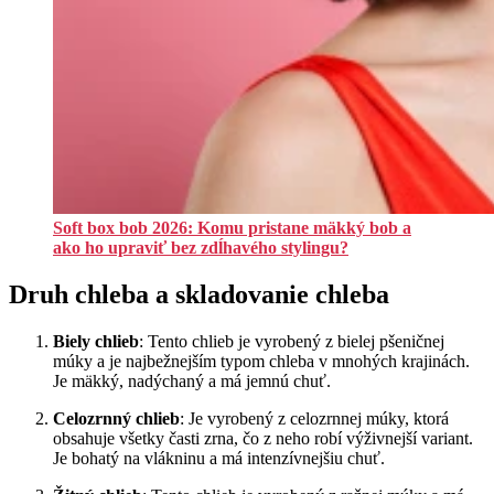
Soft box bob 2026: Komu pristane mäkký bob a
ako ho upraviť bez zdĺhavého stylingu?
Druh chleba a skladovanie chleba
Biely chlieb
: Tento chlieb je vyrobený z bielej pšeničnej
múky a je najbežnejším typom chleba v mnohých krajinách.
Je mäkký, nadýchaný a má jemnú chuť.
Celozrnný chlieb
: Je vyrobený z celozrnnej múky, ktorá
obsahuje všetky časti zrna, čo z neho robí výživnejší variant.
Je bohatý na vlákninu a má intenzívnejšiu chuť.