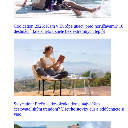
Coolcation 2026: Kam v Európe utiecť pred horúčavami? 10
destinácií, kde si leto užijete bez extrémnych teplôt
Staycation: Prečo je dovolenka doma najväčším
cestovateľským trendom? Ušetríte stovky eur a oddýchnete si
viac