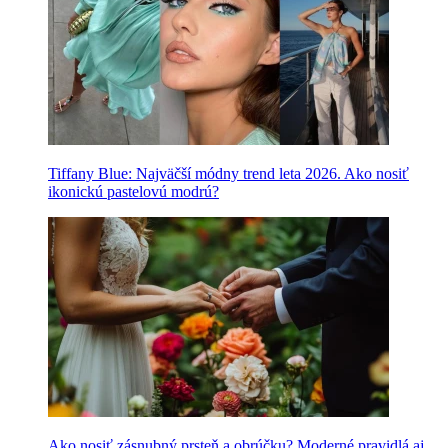
Tiffany Blue: Najväčší módny trend leta 2026. Ako nosiť
ikonickú pastelovú modrú?
Ako nosiť zásnubný prsteň a obrúčku? Moderné pravidlá aj