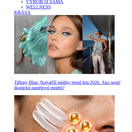
VYROB SI SAMA
WELLNESS
KRÁSA
Tiffany Blue: Najväčší módny trend leta 2026. Ako nosiť
ikonickú pastelovú modrú?