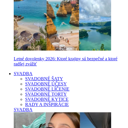
Letné dovolenky 2026: Ktoré krajiny sú bezpečné a ktoré
radšej zvážiť
SVADBA
SVADOBNÉ ŠATY
SVADOBNÉ ÚČESY
SVADOBNÉ LÍČENIE
SVADOBNÉ TORTY
SVADOBNÉ KYTICE
RADY A INŠPIRÁCIE
SVADBA