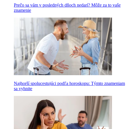
Prečo sa vám v posledných dňoch nedarí? Môže za to vaše
znamenie
Najhorší spolucestujúci podľa horoskopu: Týmto znameniam
sa vyhnite