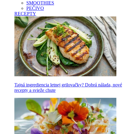
SMOOTHIES
PEČIVO
RECEPTY
Tajná ingrediencia letnej grilovačky? Dobrá nálada, nové
recepty a svieže chute