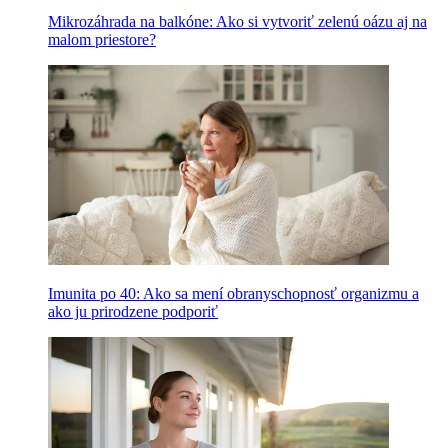
Mikrozáhrada na balkóne: Ako si vytvoriť zelenú oázu aj na
malom priestore?
Imunita po 40: Ako sa mení obranyschopnosť organizmu a
ako ju prirodzene podporiť