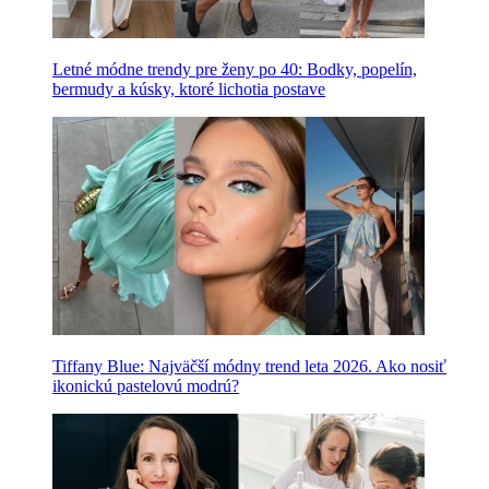
Letné módne trendy pre ženy po 40: Bodky, popelín,
bermudy a kúsky, ktoré lichotia postave
Tiffany Blue: Najväčší módny trend leta 2026. Ako nosiť
ikonickú pastelovú modrú?