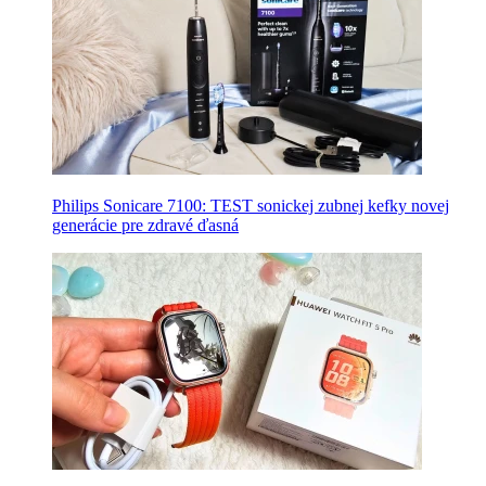
Philips Sonicare 7100: TEST sonickej zubnej kefky novej
generácie pre zdravé ďasná