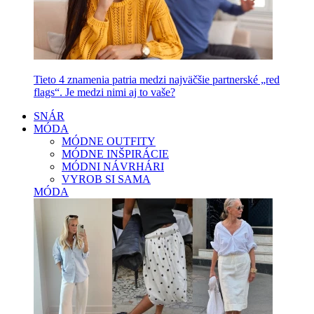
Tieto 4 znamenia patria medzi najväčšie partnerské „red
flags“. Je medzi nimi aj to vaše?
SNÁR
MÓDA
MÓDNE OUTFITY
MÓDNE INŠPIRÁCIE
MÓDNI NÁVRHÁRI
VYROB SI SAMA
MÓDA