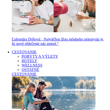
Ľubomíra Dóšová: „Najväčšou lžou módneho priemyslu je,
že nové oblečenie nás zmení.“
CESTOVANIE
POBYTY A VÝLETY
HOTELY
WELLNESS
OSTATNÉ
CESTOVANIE