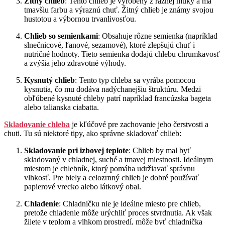
Žitný chlieb
: Tento chlieb je vyrobený z ražnej múky a má
tmavšiu farbu a výraznú chuť. Žitný chlieb je známy svojou
hustotou a výbornou trvanlivosťou.
Chlieb so semienkami
: Obsahuje rôzne semienka (napríklad
slnečnicové, ľanové, sezamové), ktoré zlepšujú chuť i
nutričné hodnoty. Tieto semienka dodajú chlebu chrumkavosť
a zvýšia jeho zdravotné výhody.
Kysnutý chlieb
: Tento typ chleba sa vyrába pomocou
kysnutia, čo mu dodáva nadýchanejšiu štruktúru. Medzi
obľúbené kysnuté chleby patrí napríklad francúzska bageta
alebo talianska ciabatta.
Skladovanie chleba
je kľúčové pre zachovanie jeho čerstvosti a
chuti. Tu sú niektoré tipy, ako správne skladovať chlieb:
Skladovanie pri izbovej teplote
: Chlieb by mal byť
skladovaný v chladnej, suché a tmavej miestnosti. Ideálnym
miestom je chlebník, ktorý pomáha udržiavať správnu
vlhkosť. Pre biely a celozrnný chlieb je dobré používať
papierové vrecko alebo látkový obal.
Chladenie
: Chladničku nie je ideálne miesto pre chlieb,
pretože chladenie môže urýchliť proces stvrdnutia. Ak však
žijete v teplom a vlhkom prostredí, môže byť chladnička