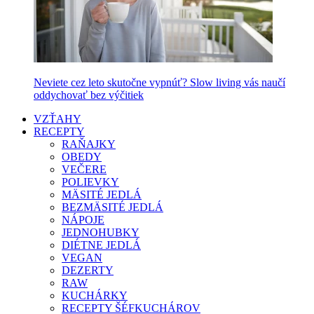
Neviete cez leto skutočne vypnúť? Slow living vás naučí
oddychovať bez výčitiek
VZŤAHY
RECEPTY
RAŇAJKY
OBEDY
VEČERE
POLIEVKY
MÄSITÉ JEDLÁ
BEZMÄSITÉ JEDLÁ
NÁPOJE
JEDNOHUBKY
DIÉTNE JEDLÁ
VEGAN
DEZERTY
RAW
KUCHÁRKY
RECEPTY ŠÉFKUCHÁROV