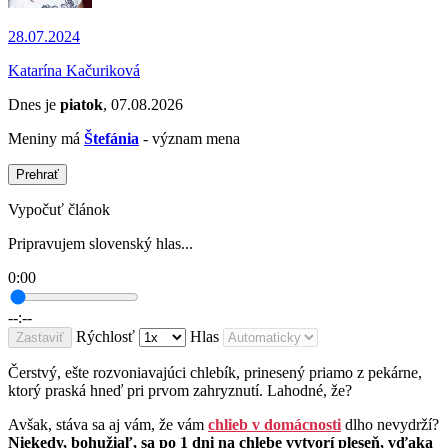
28.07.2024
Katarína Kačuriková
Dnes je
piatok
, 07.08.2026
Meniny má
Štefánia
- význam mena
Prehrať
Vypočuť článok
Pripravujem slovenský hlas...
0:00
--:--
Rýchlosť
Hlas
Zastaviť
Čerstvý, ešte rozvoniavajúci chlebík, prinesený priamo z pekárne,
ktorý praská hneď pri prvom zahryznutí. Lahodné, že?
Avšak, stáva sa aj vám, že vám
chlieb v domácnosti
dlho nevydrží?
Niekedy, bohužiaľ, sa po 1 dni na chlebe vytvorí pleseň, vďaka