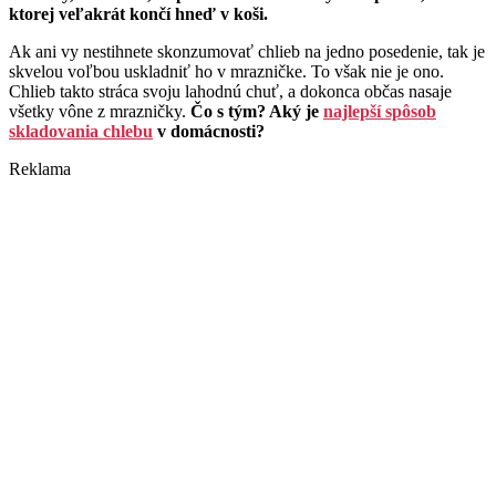
ktorej veľakrát končí hneď v koši.
Ak ani vy nestihnete skonzumovať chlieb na jedno posedenie, tak je
skvelou voľbou uskladniť ho v mrazničke. To však nie je ono.
Chlieb takto stráca svoju lahodnú chuť, a dokonca občas nasaje
všetky vône z mrazničky.
Čo s tým? Aký je
najlepší spôsob
skladovania chlebu
v domácnosti?
Reklama