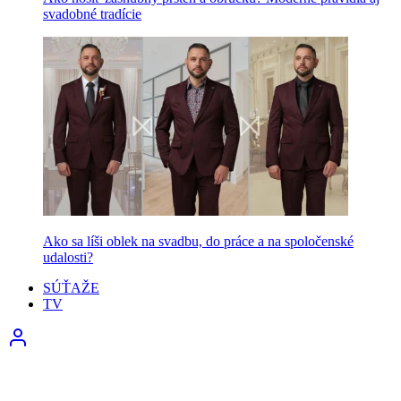
svadobné tradície
Ako sa líši oblek na svadbu, do práce a na spoločenské
udalosti?
SÚŤAŽE
TV