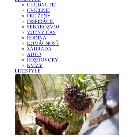
CHUDNUTIE
CVIČENIE
PRE ŽENY
INŠPIRÁCIE
SEBAROZVOJ
VOĽNÝ ČAS
RODINA
DOMÁCNOSŤ
ZÁHRADA
AUTO
ROZHOVORY
KVÍZY
LIFESTYLE