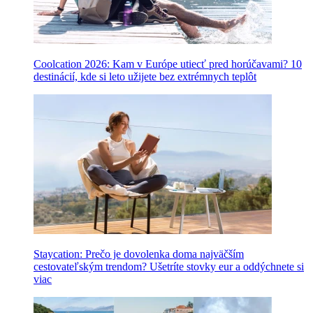
Coolcation 2026: Kam v Európe utiecť pred horúčavami? 10
destinácií, kde si leto užijete bez extrémnych teplôt
Staycation: Prečo je dovolenka doma najväčším
cestovateľským trendom? Ušetríte stovky eur a oddýchnete si
viac