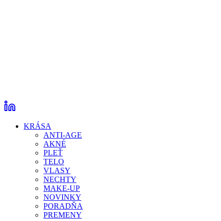
KRÁSA
ANTI-AGE
AKNÉ
PLEŤ
TELO
VLASY
NECHTY
MAKE-UP
NOVINKY
PORADŇA
PREMENY