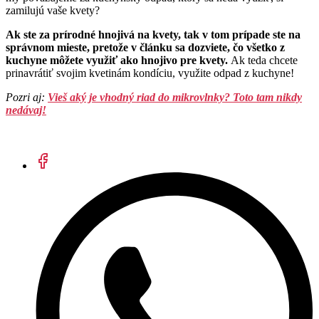
zamilujú vaše kvety?
Ak ste za prírodné hnojivá na kvety, tak v tom prípade ste na
správnom mieste, pretože v článku sa dozviete, čo všetko z
kuchyne môžete využiť ako hnojivo pre kvety.
Ak teda chcete
prinavrátiť svojim kvetinám kondíciu, využite odpad z kuchyne!
Pozri aj:
Vieš aký je vhodný riad do mikrovlnky? Toto tam nikdy
nedávaj!