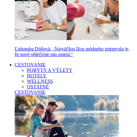
Ľubomíra Dóšová: „Najväčšou lžou módneho priemyslu je,
že nové oblečenie nás zmení.“
CESTOVANIE
POBYTY A VÝLETY
HOTELY
WELLNESS
OSTATNÉ
CESTOVANIE