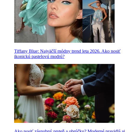
Tiffany Blue: Najväčší módny trend leta 2026. Ako nosiť
ikonickú pastelovú modrú?
Ako nosiť zásnubný prsteň a obrúčku? Moderné pravidlá aj