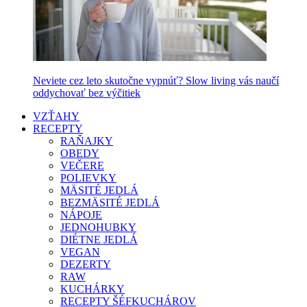
Neviete cez leto skutočne vypnúť? Slow living vás naučí
oddychovať bez výčitiek
VZŤAHY
RECEPTY
RAŇAJKY
OBEDY
VEČERE
POLIEVKY
MÄSITÉ JEDLÁ
BEZMÄSITÉ JEDLÁ
NÁPOJE
JEDNOHUBKY
DIÉTNE JEDLÁ
VEGAN
DEZERTY
RAW
KUCHÁRKY
RECEPTY ŠÉFKUCHÁROV