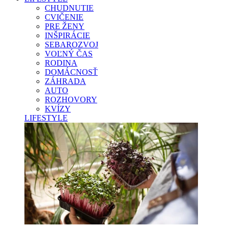
CHUDNUTIE
CVIČENIE
PRE ŽENY
INŠPIRÁCIE
SEBAROZVOJ
VOĽNÝ ČAS
RODINA
DOMÁCNOSŤ
ZÁHRADA
AUTO
ROZHOVORY
KVÍZY
LIFESTYLE