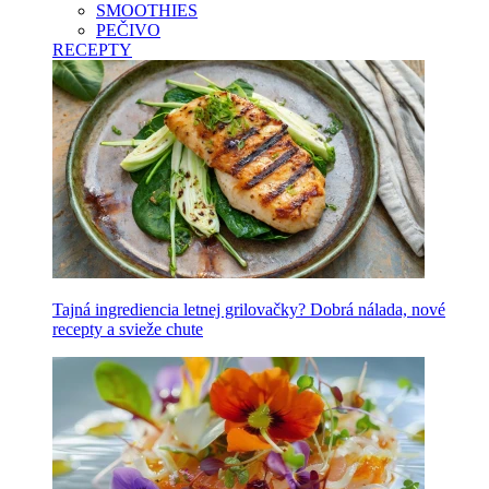
SMOOTHIES
PEČIVO
RECEPTY
Tajná ingrediencia letnej grilovačky? Dobrá nálada, nové
recepty a svieže chute