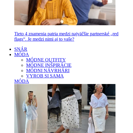
Tieto 4 znamenia patria medzi najväčšie partnerské „red
flags“. Je medzi nimi aj to vaše?
SNÁR
MÓDA
MÓDNE OUTFITY
MÓDNE INŠPIRÁCIE
MÓDNI NÁVRHÁRI
VYROB SI SAMA
MÓDA