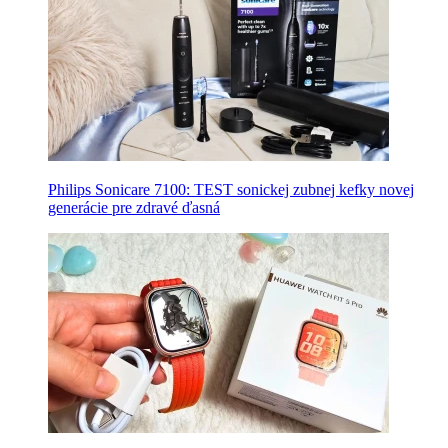
Philips Sonicare 7100: TEST sonickej zubnej kefky novej
generácie pre zdravé ďasná