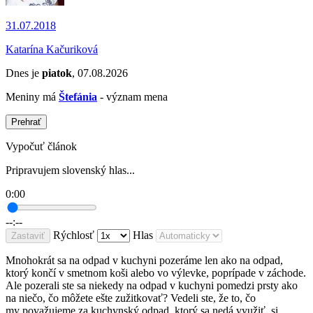
31.07.2018
Katarína Kačuriková
Dnes je
piatok
, 07.08.2026
Meniny má
Štefánia
- význam mena
Prehrať
Vypočuť článok
Pripravujem slovenský hlas...
0:00
--:--
Rýchlosť
Hlas
Zastaviť
Mnohokrát sa na odpad v kuchyni pozeráme len ako na odpad,
ktorý končí v smetnom koši alebo vo výlevke, poprípade v záchode.
Ale pozerali ste sa niekedy na odpad v kuchyni pomedzi prsty ako
na niečo, čo môžete ešte zužitkovať? Vedeli ste, že to, čo
my považujeme za kuchynský odpad, ktorý sa nedá využiť, si