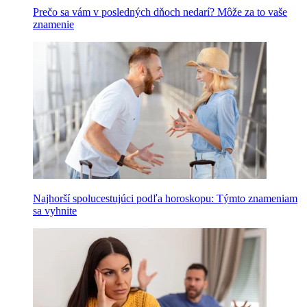
Prečo sa vám v posledných dňoch nedarí? Môže za to vaše
znamenie
Najhorší spolucestujúci podľa horoskopu: Týmto znameniam
sa vyhnite