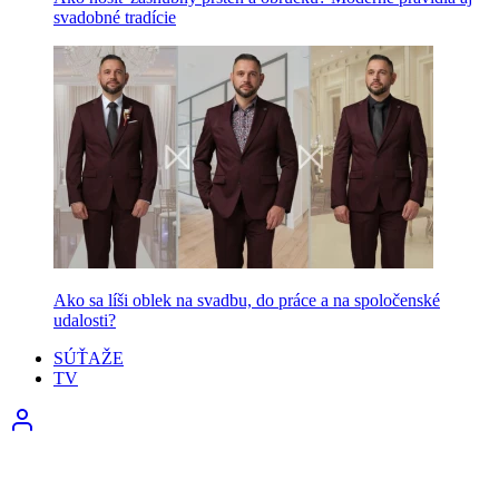
svadobné tradície
Ako sa líši oblek na svadbu, do práce a na spoločenské
udalosti?
SÚŤAŽE
TV