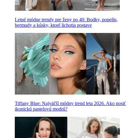
Letné módne trendy pre ženy po 40: Bodky, popelín,
bermudy a kúsky, ktoré lichotia postave
Tiffany Blue: Najväčší módny trend leta 2026. Ako nosiť
ikonickú pastelovú modrú?