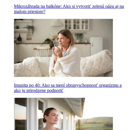
Mikrozáhrada na balkóne: Ako si vytvoriť zelenú oázu aj na
malom priestore?
Imunita po 40: Ako sa mení obranyschopnosť organizmu a
ako ju prirodzene podporiť