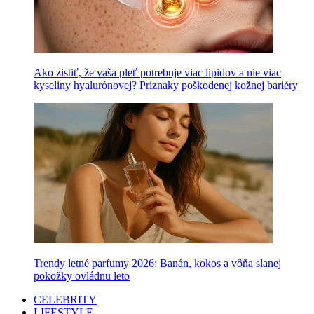
Ako zistiť, že vaša pleť potrebuje viac lipidov a nie viac
kyseliny hyalurónovej? Príznaky poškodenej kožnej bariéry
Trendy letné parfumy 2026: Banán, kokos a vôňa slanej
pokožky ovládnu leto
CELEBRITY
LIFESTYLE