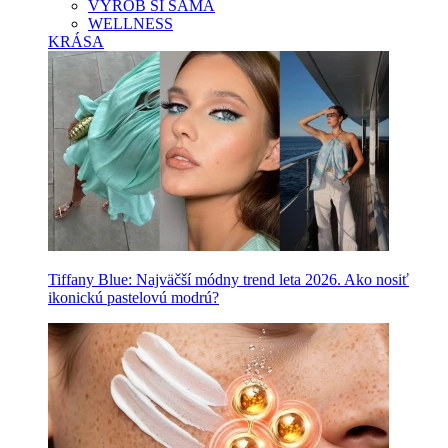
VYROB SI SAMA
WELLNESS
KRÁSA
Tiffany Blue: Najväčší módny trend leta 2026. Ako nosiť
ikonickú pastelovú modrú?