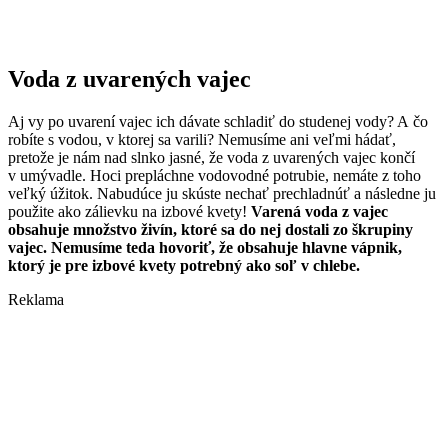
Voda z uvarených vajec
Aj vy po uvarení vajec ich dávate schladiť do studenej vody? A čo
robíte s vodou, v ktorej sa varili? Nemusíme ani veľmi hádať,
pretože je nám nad slnko jasné, že voda z uvarených vajec končí
v umývadle. Hoci prepláchne vodovodné potrubie, nemáte z toho
veľký úžitok. Nabudúce ju skúste nechať prechladnúť a následne ju
použite ako zálievku na izbové kvety!
Varená voda z vajec
obsahuje množstvo živín, ktoré sa do nej dostali zo škrupiny
vajec. Nemusíme teda hovoriť, že obsahuje hlavne vápnik,
ktorý je pre izbové kvety potrebný ako soľ v chlebe.
Reklama