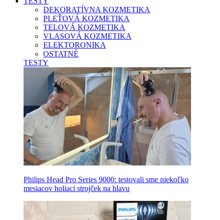
TESTY
DEKORATÍVNA KOZMETIKA
PLEŤOVÁ KOZMETIKA
TELOVÁ KOZMETIKA
VLASOVÁ KOZMETIKA
ELEKTORONIKA
OSTATNÉ
TESTY
Philips Head Pro Series 9000: testovali sme niekoľko
mesiacov holiaci strojček na hlavu