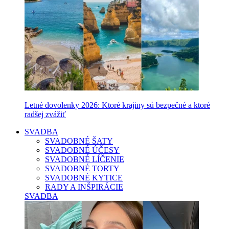
Letné dovolenky 2026: Ktoré krajiny sú bezpečné a ktoré
radšej zvážiť
SVADBA
SVADOBNÉ ŠATY
SVADOBNÉ ÚČESY
SVADOBNÉ LÍČENIE
SVADOBNÉ TORTY
SVADOBNÉ KYTICE
RADY A INŠPIRÁCIE
SVADBA