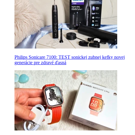
Philips Sonicare 7100: TEST sonickej zubnej kefky novej
generácie pre zdravé ďasná