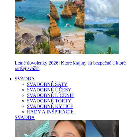
Letné dovolenky 2026: Ktoré krajiny sú bezpečné a ktoré
radšej zvážiť
SVADBA
SVADOBNÉ ŠATY
SVADOBNÉ ÚČESY
SVADOBNÉ LÍČENIE
SVADOBNÉ TORTY
SVADOBNÉ KYTICE
RADY A INŠPIRÁCIE
SVADBA