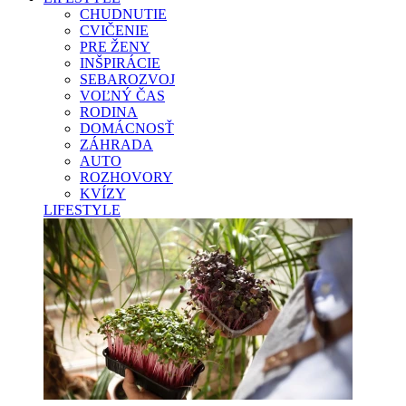
CHUDNUTIE
CVIČENIE
PRE ŽENY
INŠPIRÁCIE
SEBAROZVOJ
VOĽNÝ ČAS
RODINA
DOMÁCNOSŤ
ZÁHRADA
AUTO
ROZHOVORY
KVÍZY
LIFESTYLE