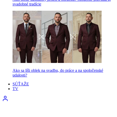
svadobné tradície
Ako sa líši oblek na svadbu, do práce a na spoločenské
udalosti?
SÚŤAŽE
TV