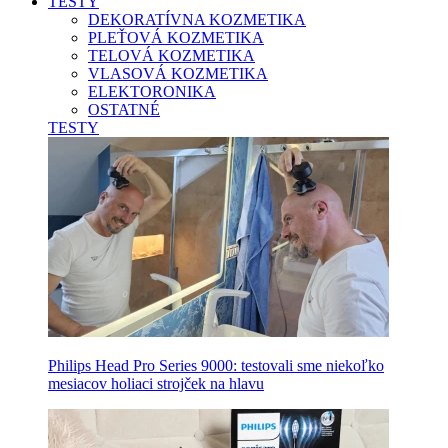
TESTY
DEKORATÍVNA KOZMETIKA
PLEŤOVÁ KOZMETIKA
TELOVÁ KOZMETIKA
VLASOVÁ KOZMETIKA
ELEKTORONIKA
OSTATNÉ
TESTY
Philips Head Pro Series 9000: testovali sme niekoľko
mesiacov holiaci strojček na hlavu