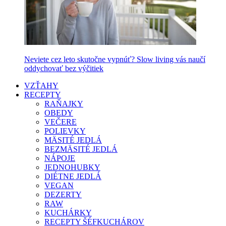
Neviete cez leto skutočne vypnúť? Slow living vás naučí
oddychovať bez výčitiek
VZŤAHY
RECEPTY
RAŇAJKY
OBEDY
VEČERE
POLIEVKY
MÄSITÉ JEDLÁ
BEZMÄSITÉ JEDLÁ
NÁPOJE
JEDNOHUBKY
DIÉTNE JEDLÁ
VEGAN
DEZERTY
RAW
KUCHÁRKY
RECEPTY ŠÉFKUCHÁROV