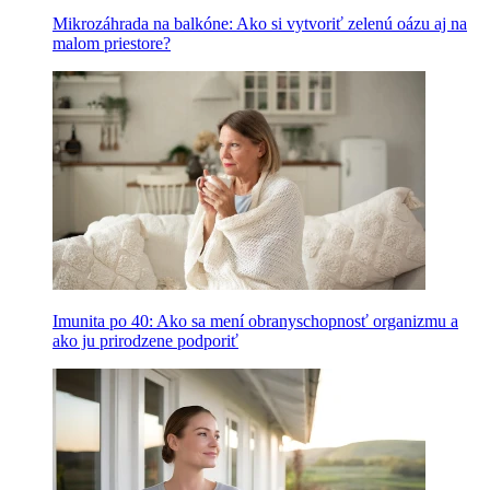
Mikrozáhrada na balkóne: Ako si vytvoriť zelenú oázu aj na
malom priestore?
Imunita po 40: Ako sa mení obranyschopnosť organizmu a
ako ju prirodzene podporiť