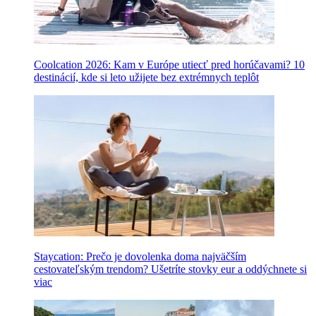
Coolcation 2026: Kam v Európe utiecť pred horúčavami? 10
destinácií, kde si leto užijete bez extrémnych teplôt
Staycation: Prečo je dovolenka doma najväčším
cestovateľským trendom? Ušetríte stovky eur a oddýchnete si
viac