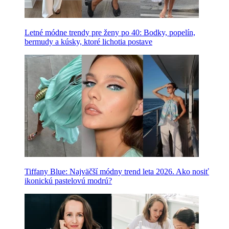
Letné módne trendy pre ženy po 40: Bodky, popelín,
bermudy a kúsky, ktoré lichotia postave
Tiffany Blue: Najväčší módny trend leta 2026. Ako nosiť
ikonickú pastelovú modrú?