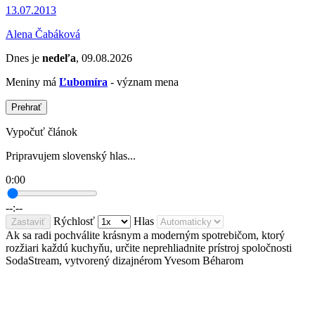
13.07.2013
Alena Čabáková
Dnes je
nedeľa
, 09.08.2026
Meniny má
Ľubomíra
- význam mena
Prehrať
Vypočuť článok
Pripravujem slovenský hlas...
0:00
--:--
Rýchlosť
Hlas
Zastaviť
Ak sa radi pochválite krásnym a moderným spotrebičom, ktorý
rozžiari každú kuchyňu, určite neprehliadnite prístroj spoločnosti
SodaStream, vytvorený dizajnérom Yvesom Béharom