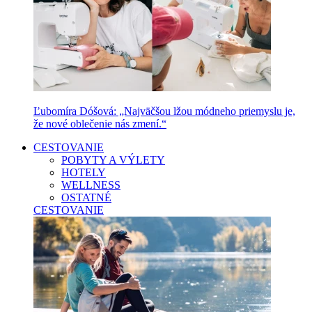
Ľubomíra Dóšová: „Najväčšou lžou módneho priemyslu je,
že nové oblečenie nás zmení.“
CESTOVANIE
POBYTY A VÝLETY
HOTELY
WELLNESS
OSTATNÉ
CESTOVANIE