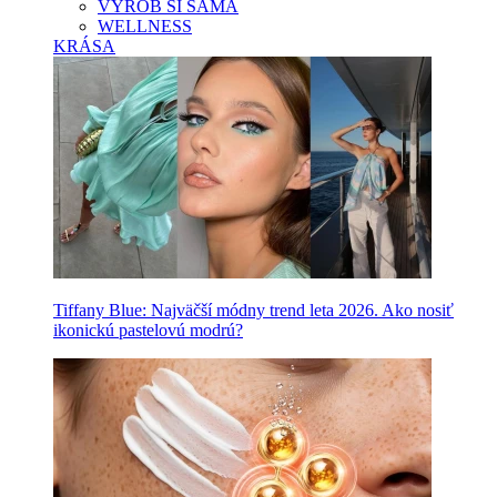
VYROB SI SAMA
WELLNESS
KRÁSA
Tiffany Blue: Najväčší módny trend leta 2026. Ako nosiť
ikonickú pastelovú modrú?