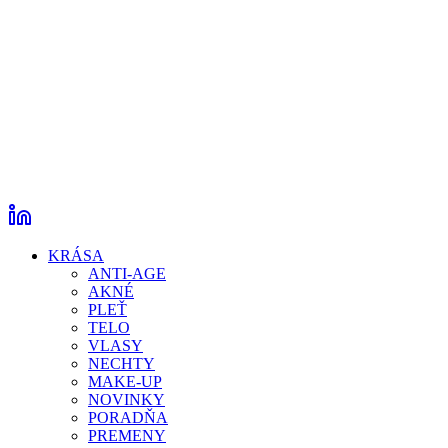
KRÁSA
ANTI-AGE
AKNÉ
PLEŤ
TELO
VLASY
NECHTY
MAKE-UP
NOVINKY
PORADŇA
PREMENY