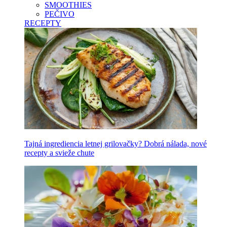
SMOOTHIES
PEČIVO
RECEPTY
Tajná ingrediencia letnej grilovačky? Dobrá nálada, nové
recepty a svieže chute