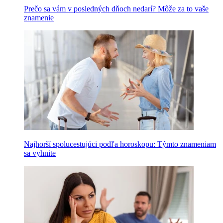
Prečo sa vám v posledných dňoch nedarí? Môže za to vaše
znamenie
Najhorší spolucestujúci podľa horoskopu: Týmto znameniam
sa vyhnite