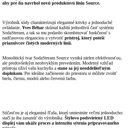
aby pre ňu navrhol novú produktovú líniu Source.
Výrobník sódy charakterizujú elegantné krivky a jednoduché
ovládanie.
Yves Béhar
skúmal každú jednotlivú časť systému
SodaStream, a tak sa mu podarilo skombinovať funkčnosť s
nadčasovou eleganciou a vytvoriť
prístroj, ktorý poteší
priaznivcov čistých moderných línií.
Monolitický tvar SodaStream Source vyniká nielen efektívnosťou,
ale predovšetkým neobvyklým prevedením. Moderný vzhľad
prístroja oživí vašu kuchyňu a
stane sa jej neoddeliteľným
doplnkom
. Pre ideálne začlenenie do priestoru si môžete zvoliť
bielu, čiernu, modrú alebo červenú farbu.
Súčasťou je aj elegantná fľaša, ktorú umiestnite veľmi jednoducho:
stačí ju iba zasunúť do výrobníka.
Štýlovo podsvietený LED
displej vám ukáže proces a intenzitu sýtenia pripravovaného