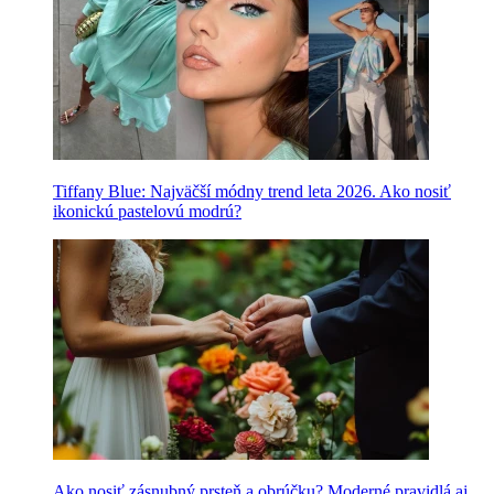
Tiffany Blue: Najväčší módny trend leta 2026. Ako nosiť
ikonickú pastelovú modrú?
Ako nosiť zásnubný prsteň a obrúčku? Moderné pravidlá aj