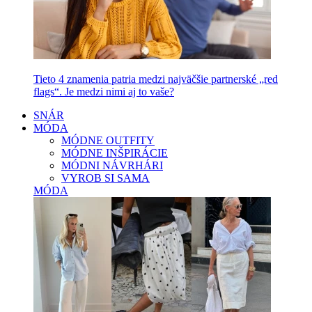
Tieto 4 znamenia patria medzi najväčšie partnerské „red
flags“. Je medzi nimi aj to vaše?
SNÁR
MÓDA
MÓDNE OUTFITY
MÓDNE INŠPIRÁCIE
MÓDNI NÁVRHÁRI
VYROB SI SAMA
MÓDA