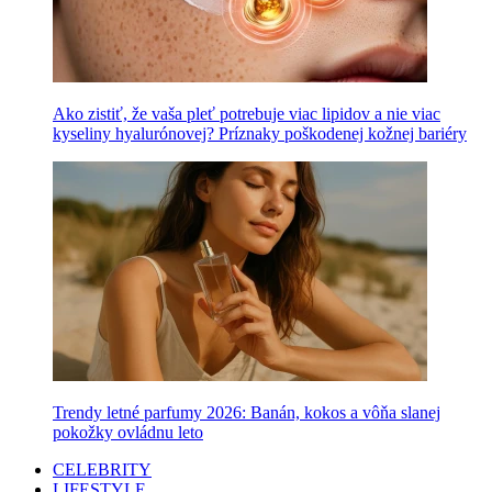
Ako zistiť, že vaša pleť potrebuje viac lipidov a nie viac
kyseliny hyalurónovej? Príznaky poškodenej kožnej bariéry
Trendy letné parfumy 2026: Banán, kokos a vôňa slanej
pokožky ovládnu leto
CELEBRITY
LIFESTYLE