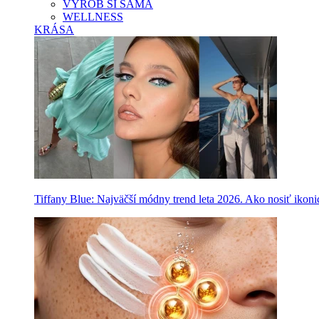
VYROB SI SAMA
WELLNESS
KRÁSA
Tiffany Blue: Najväčší módny trend leta 2026. Ako nosiť ikon