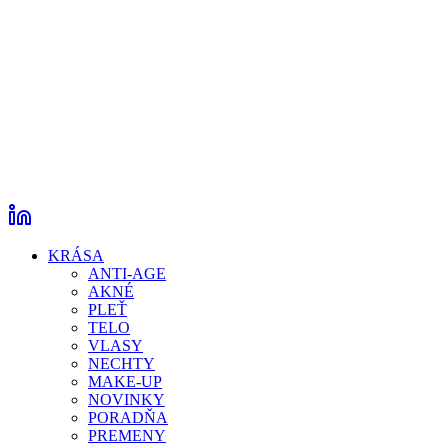
KRÁSA
ANTI-AGE
AKNÉ
PLEŤ
TELO
VLASY
NECHTY
MAKE-UP
NOVINKY
PORADŇA
PREMENY