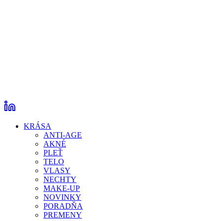
KRÁSA
ANTI-AGE
AKNÉ
PLEŤ
TELO
VLASY
NECHTY
MAKE-UP
NOVINKY
PORADŇA
PREMENY