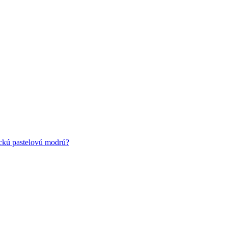
ickú pastelovú modrú?