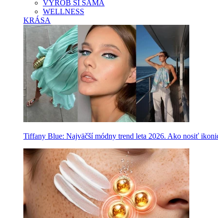
VYROB SI SAMA
WELLNESS
KRÁSA
Tiffany Blue: Najväčší módny trend leta 2026. Ako nosiť ikon