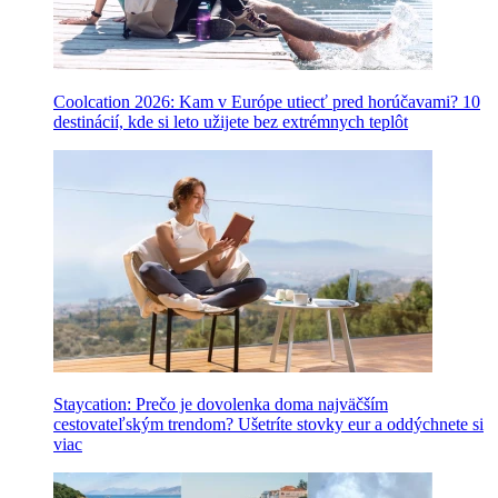
Coolcation 2026: Kam v Európe utiecť pred horúčavami? 10
destinácií, kde si leto užijete bez extrémnych teplôt
Staycation: Prečo je dovolenka doma najväčším
cestovateľským trendom? Ušetríte stovky eur a oddýchnete si
viac