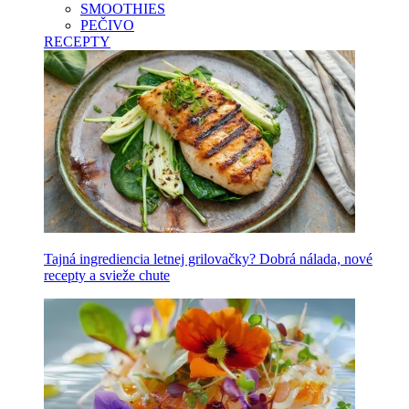
SMOOTHIES
PEČIVO
RECEPTY
Tajná ingrediencia letnej grilovačky? Dobrá nálada, nové
recepty a svieže chute