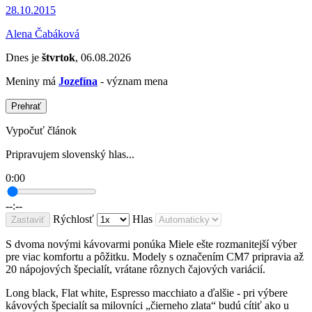
28.10.2015
Alena Čabáková
Dnes je
štvrtok
, 06.08.2026
Meniny má
Jozefína
- význam mena
Prehrať
Vypočuť článok
Pripravujem slovenský hlas...
0:00
--:--
Rýchlosť
Hlas
Zastaviť
S dvoma novými kávovarmi ponúka Miele ešte rozmanitejší výber
pre viac komfortu a pôžitku. Modely s označením CM7 pripravia až
20 nápojových špecialít, vrátane rôznych čajových variácií.
Long black, Flat white, Espresso macchiato a ďalšie - pri výbere
kávových špecialít sa milovníci „čierneho zlata“ budú cítiť ako u