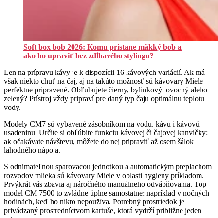
Soft box bob 2026: Komu pristane mäkký bob a
ako ho upraviť bez zdĺhavého stylingu?
Len na prípravu kávy je k dispozícii 16 kávových variácií. Ak má
však niekto chuť na čaj, aj na takúto možnosť sú kávovary Miele
perfektne pripravené. Obľubujete čierny, bylinkový, ovocný alebo
zelený? Prístroj vždy pripraví pre daný typ čaju optimálnu teplotu
vody.
Modely CM7 sú vybavené zásobníkom na vodu, kávu i kávovú
usadeninu. Určite si obľúbite funkciu kávovej či čajovej kanvičky:
ak očakávate návštevu, môžete do nej pripraviť až osem šálok
lahodného nápoja.
S odnímateľnou sparovacou jednotkou a automatickým preplachom
rozvodov mlieka sú kávovary Miele v oblasti hygieny príkladom.
Prvýkrát vás zbavia aj náročného manuálneho odvápňovania. Top
model CM 7500 to zvládne úplne samostatne: napríklad v nočných
hodinách, keď ho nikto nepoužíva. Potrebný prostriedok je
privádzaný prostredníctvom kartuše, ktorá vydrží približne jeden