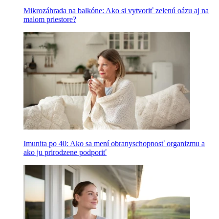
Mikrozáhrada na balkóne: Ako si vytvoriť zelenú oázu aj na
malom priestore?
Imunita po 40: Ako sa mení obranyschopnosť organizmu a
ako ju prirodzene podporiť