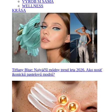
VYROB SI SAMA
WELLNESS
KRÁSA
Tiffany Blue: Najväčší módny trend leta 2026. Ako nosiť
ikonickú pastelovú modrú?