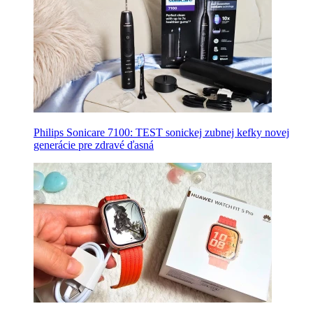
Philips Sonicare 7100: TEST sonickej zubnej kefky novej
generácie pre zdravé ďasná