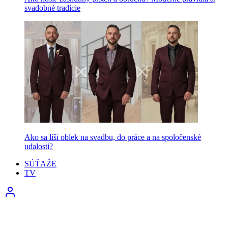
svadobné tradície
Ako sa líši oblek na svadbu, do práce a na spoločenské
udalosti?
SÚŤAŽE
TV