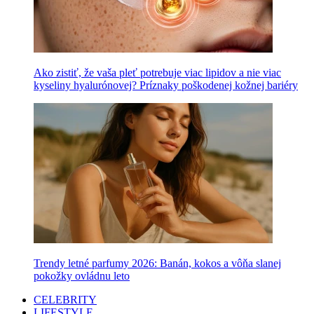
Ako zistiť, že vaša pleť potrebuje viac lipidov a nie viac
kyseliny hyalurónovej? Príznaky poškodenej kožnej bariéry
Trendy letné parfumy 2026: Banán, kokos a vôňa slanej
pokožky ovládnu leto
CELEBRITY
LIFESTYLE