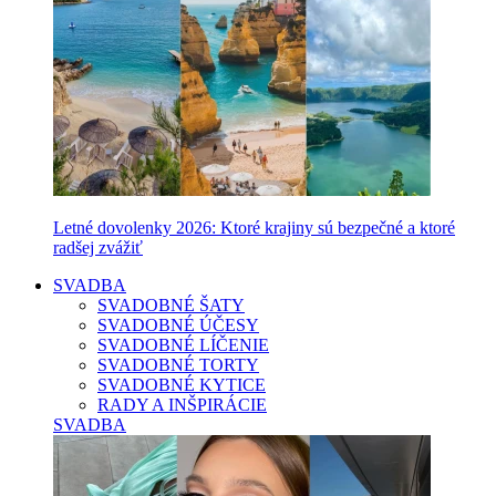
Letné dovolenky 2026: Ktoré krajiny sú bezpečné a ktoré
radšej zvážiť
SVADBA
SVADOBNÉ ŠATY
SVADOBNÉ ÚČESY
SVADOBNÉ LÍČENIE
SVADOBNÉ TORTY
SVADOBNÉ KYTICE
RADY A INŠPIRÁCIE
SVADBA