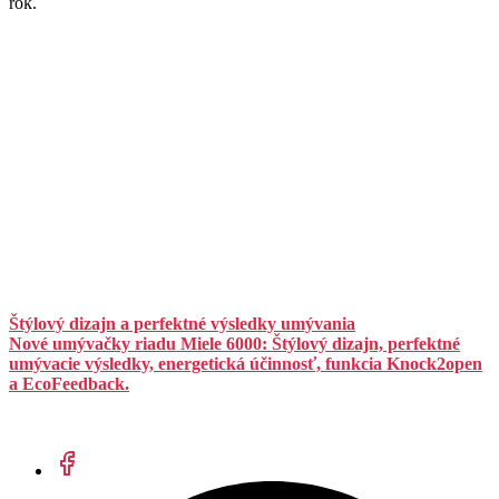
rok.
Štýlový dizajn a perfektné výsledky umývania
Nové umývačky riadu Miele 6000: Štýlový dizajn, perfektné
umývacie výsledky, energetická účinnosť, funkcia Knock2open
a EcoFeedback.