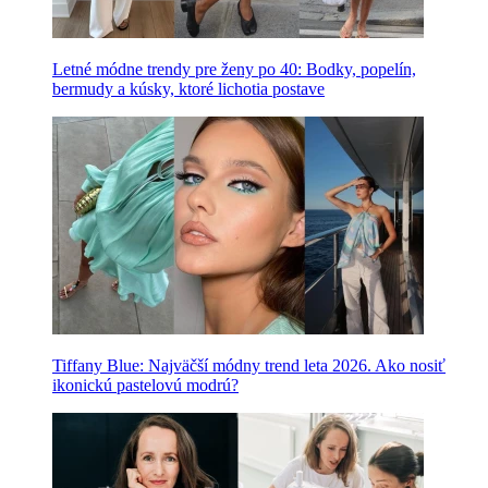
Letné módne trendy pre ženy po 40: Bodky, popelín,
bermudy a kúsky, ktoré lichotia postave
Tiffany Blue: Najväčší módny trend leta 2026. Ako nosiť
ikonickú pastelovú modrú?