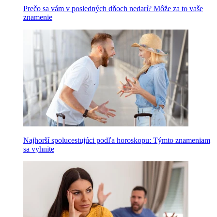
Prečo sa vám v posledných dňoch nedarí? Môže za to vaše
znamenie
Najhorší spolucestujúci podľa horoskopu: Týmto znameniam
sa vyhnite