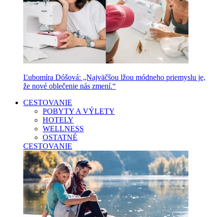
Ľubomíra Dóšová: „Najväčšou lžou módneho priemyslu je,
že nové oblečenie nás zmení.“
CESTOVANIE
POBYTY A VÝLETY
HOTELY
WELLNESS
OSTATNÉ
CESTOVANIE