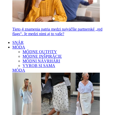
Tieto 4 znamenia patria medzi najväčšie partnerské „red
flags“. Je medzi nimi aj to vaše?
SNÁR
MÓDA
MÓDNE OUTFITY
MÓDNE INŠPIRÁCIE
MÓDNI NÁVRHÁRI
VYROB SI SAMA
MÓDA