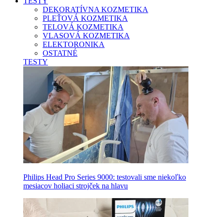
TESTY
DEKORATÍVNA KOZMETIKA
PLEŤOVÁ KOZMETIKA
TELOVÁ KOZMETIKA
VLASOVÁ KOZMETIKA
ELEKTORONIKA
OSTATNÉ
TESTY
Philips Head Pro Series 9000: testovali sme niekoľko
mesiacov holiaci strojček na hlavu