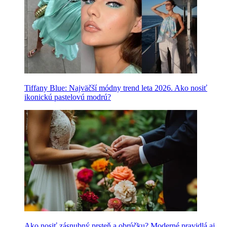
Tiffany Blue: Najväčší módny trend leta 2026. Ako nosiť
ikonickú pastelovú modrú?
Ako nosiť zásnubný prsteň a obrúčku? Moderné pravidlá aj