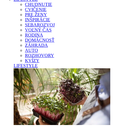
CHUDNUTIE
CVIČENIE
PRE ŽENY
INŠPIRÁCIE
SEBAROZVOJ
VOĽNÝ ČAS
RODINA
DOMÁCNOSŤ
ZÁHRADA
AUTO
ROZHOVORY
KVÍZY
LIFESTYLE