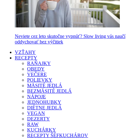
Neviete cez leto skutočne vypnúť? Slow living vás naučí
oddychovať bez výčitiek
VZŤAHY
RECEPTY
RAŇAJKY
OBEDY
VEČERE
POLIEVKY
MÄSITÉ JEDLÁ
BEZMÄSITÉ JEDLÁ
NÁPOJE
JEDNOHUBKY
DIÉTNE JEDLÁ
VEGAN
DEZERTY
RAW
KUCHÁRKY
RECEPTY ŠÉFKUCHÁROV