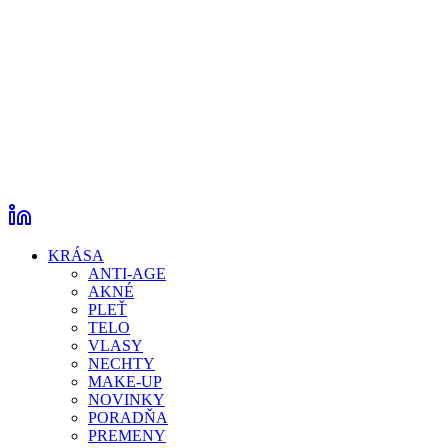
KRÁSA
ANTI-AGE
AKNÉ
PLEŤ
TELO
VLASY
NECHTY
MAKE-UP
NOVINKY
PORADŇA
PREMENY