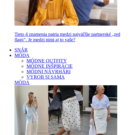
Tieto 4 znamenia patria medzi najväčšie partnerské „red
flags“. Je medzi nimi aj to vaše?
SNÁR
MÓDA
MÓDNE OUTFITY
MÓDNE INŠPIRÁCIE
MÓDNI NÁVRHÁRI
VYROB SI SAMA
MÓDA