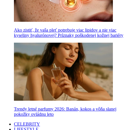
Ako zistiť, že vaša pleť potrebuje viac lipidov a nie viac
kyseliny hyalurónovej? Príznaky poškodenej kožnej bariéry
Trendy letné parfumy 2026: Banán, kokos a vôňa slanej
pokožky ovládnu leto
CELEBRITY
LIFESTYLE