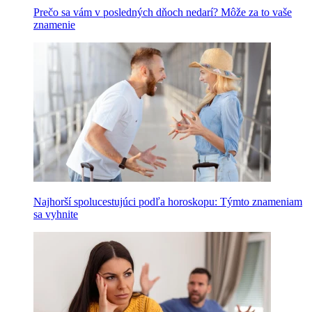
Prečo sa vám v posledných dňoch nedarí? Môže za to vaše
znamenie
Najhorší spolucestujúci podľa horoskopu: Týmto znameniam
sa vyhnite