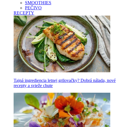
SMOOTHIES
PEČIVO
RECEPTY
Tajná ingrediencia letnej grilovačky? Dobrá nálada, nové
recepty a svieže chute