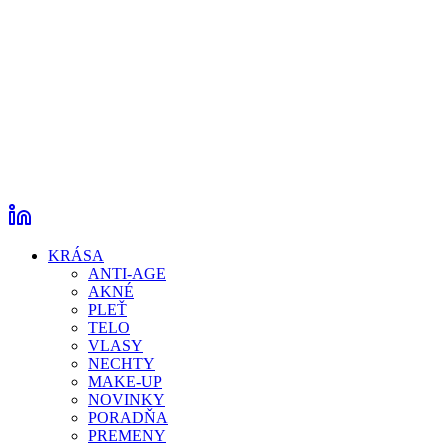
KRÁSA
ANTI-AGE
AKNÉ
PLEŤ
TELO
VLASY
NECHTY
MAKE-UP
NOVINKY
PORADŇA
PREMENY