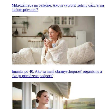
Mikrozáhrada na balkóne: Ako si vytvoriť zelenú oázu aj na
malom priestore?
Imunita po 40: Ako sa mení obranyschopnosť organizmu a
ako ju prirodzene podporiť