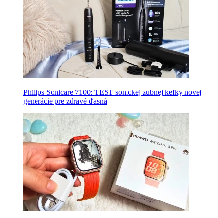
Philips Sonicare 7100: TEST sonickej zubnej kefky novej
generácie pre zdravé ďasná