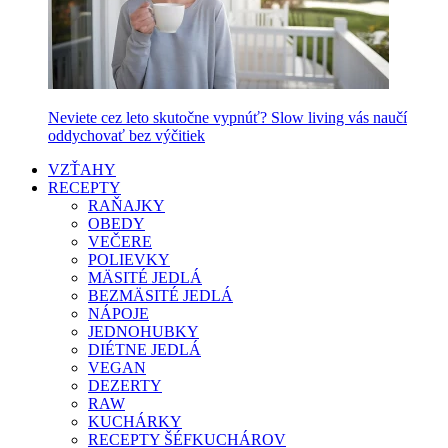
Neviete cez leto skutočne vypnúť? Slow living vás naučí
oddychovať bez výčitiek
VZŤAHY
RECEPTY
RAŇAJKY
OBEDY
VEČERE
POLIEVKY
MÄSITÉ JEDLÁ
BEZMÄSITÉ JEDLÁ
NÁPOJE
JEDNOHUBKY
DIÉTNE JEDLÁ
VEGAN
DEZERTY
RAW
KUCHÁRKY
RECEPTY ŠÉFKUCHÁROV