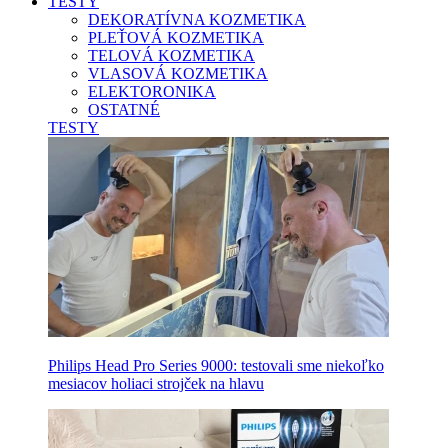
TESTY
DEKORATÍVNA KOZMETIKA
PLEŤOVÁ KOZMETIKA
TELOVÁ KOZMETIKA
VLASOVÁ KOZMETIKA
ELEKTORONIKA
OSTATNÉ
TESTY
Philips Head Pro Series 9000: testovali sme niekoľko
mesiacov holiaci strojček na hlavu