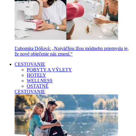
Ľubomíra Dóšová: „Najväčšou lžou módneho priemyslu je,
že nové oblečenie nás zmení.“
CESTOVANIE
POBYTY A VÝLETY
HOTELY
WELLNESS
OSTATNÉ
CESTOVANIE