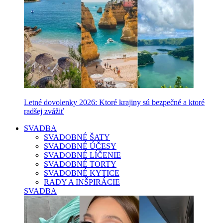
Letné dovolenky 2026: Ktoré krajiny sú bezpečné a ktoré
radšej zvážiť
SVADBA
SVADOBNÉ ŠATY
SVADOBNÉ ÚČESY
SVADOBNÉ LÍČENIE
SVADOBNÉ TORTY
SVADOBNÉ KYTICE
RADY A INŠPIRÁCIE
SVADBA