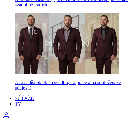
svadobné tradície
Ako sa líši oblek na svadbu, do práce a na spoločenské
udalosti?
SÚŤAŽE
TV