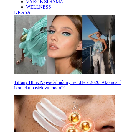
VYROB SI SAMA
WELLNESS
KRÁSA
Tiffany Blue: Najväčší módny trend leta 2026. Ako nosiť
ikonickú pastelovú modrú?