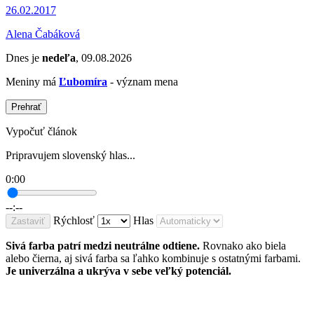
26.02.2017
Alena Čabáková
Dnes je
nedeľa
, 09.08.2026
Meniny má
Ľubomíra
- význam mena
Prehrať
Vypočuť článok
Pripravujem slovenský hlas...
0:00
--:--
Rýchlosť
Hlas
Zastaviť
Sivá farba patrí medzi neutrálne odtiene.
Rovnako ako biela
alebo čierna, aj sivá farba sa ľahko kombinuje s ostatnými farbami.
Je univerzálna a ukrýva v sebe veľký potenciál.