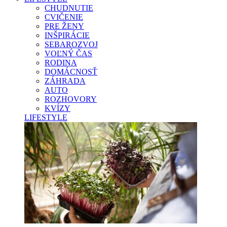
CHUDNUTIE
CVIČENIE
PRE ŽENY
INŠPIRÁCIE
SEBAROZVOJ
VOĽNÝ ČAS
RODINA
DOMÁCNOSŤ
ZÁHRADA
AUTO
ROZHOVORY
KVÍZY
LIFESTYLE