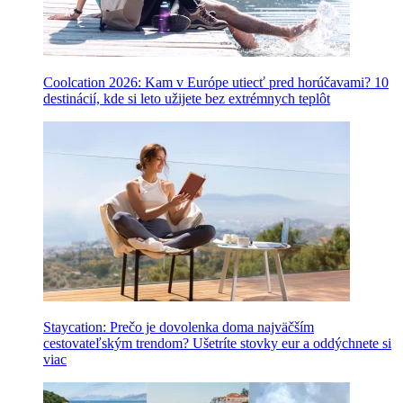
Coolcation 2026: Kam v Európe utiecť pred horúčavami? 10
destinácií, kde si leto užijete bez extrémnych teplôt
Staycation: Prečo je dovolenka doma najväčším
cestovateľským trendom? Ušetríte stovky eur a oddýchnete si
viac