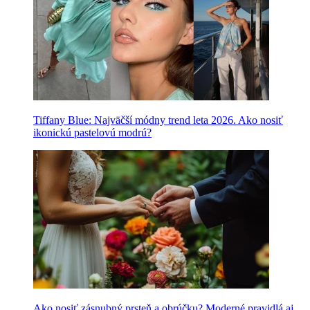
Tiffany Blue: Najväčší módny trend leta 2026. Ako nosiť
ikonickú pastelovú modrú?
Ako nosiť zásnubný prsteň a obrúčku? Moderné pravidlá aj