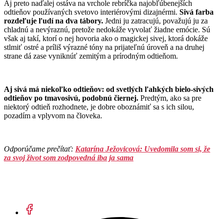
Aj preto naďalej ostáva na vrchole rebríčka najobľúbenejších
odtieňov používaných svetovo interiérovými dizajnérmi.
Sivá farba
rozdeľuje ľudí na dva tábory.
Jedni ju zatracujú, považujú ju za
chladnú a nevýraznú, pretože nedokáže vyvolať žiadne emócie. Sú
však aj takí, ktorí o nej hovoria ako o magickej sivej, ktorá dokáže
stlmiť ostré a príliš výrazné tóny na prijateľnú úroveň a na druhej
strane dá zase vyniknúť zemitým a prírodným odtieňom.
Aj sivá má niekoľko odtieňov: od svetlých ľahkých bielo-sivých
odtieňov po tmavosivú, podobnú čiernej.
Predtým, ako sa pre
niektorý odtieň rozhodnete, je dobre oboznámiť sa s ich silou,
pozadím a vplyvom na človeka.
Odporúčame prečítať:
Katarína Ježovicová: Uvedomila som si, že
za svoj život som zodpovedná iba ja sama