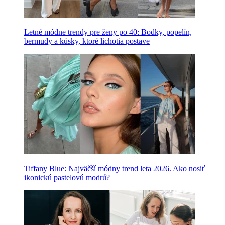
Letné módne trendy pre ženy po 40: Bodky, popelín,
bermudy a kúsky, ktoré lichotia postave
Tiffany Blue: Najväčší módny trend leta 2026. Ako nosiť
ikonickú pastelovú modrú?