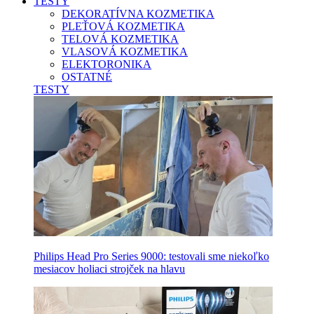
TESTY
DEKORATÍVNA KOZMETIKA
PLEŤOVÁ KOZMETIKA
TELOVÁ KOZMETIKA
VLASOVÁ KOZMETIKA
ELEKTORONIKA
OSTATNÉ
TESTY
Philips Head Pro Series 9000: testovali sme niekoľko
mesiacov holiaci strojček na hlavu