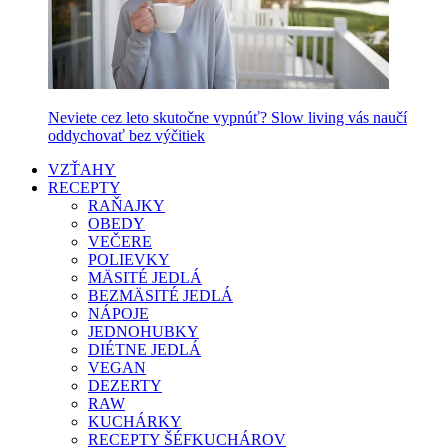
Neviete cez leto skutočne vypnúť? Slow living vás naučí
oddychovať bez výčitiek
VZŤAHY
RECEPTY
RAŇAJKY
OBEDY
VEČERE
POLIEVKY
MÄSITÉ JEDLÁ
BEZMÄSITÉ JEDLÁ
NÁPOJE
JEDNOHUBKY
DIÉTNE JEDLÁ
VEGAN
DEZERTY
RAW
KUCHÁRKY
RECEPTY ŠÉFKUCHÁROV