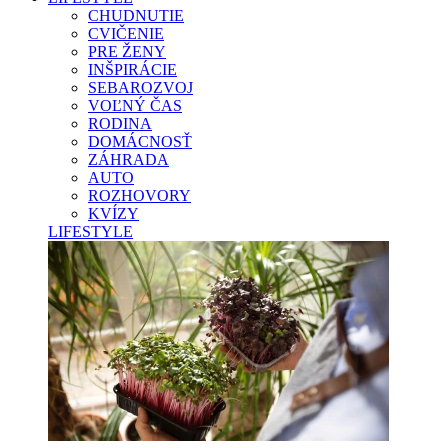
CHUDNUTIE
CVIČENIE
PRE ŽENY
INŠPIRÁCIE
SEBAROZVOJ
VOĽNÝ ČAS
RODINA
DOMÁCNOSŤ
ZÁHRADA
AUTO
ROZHOVORY
KVÍZY
LIFESTYLE