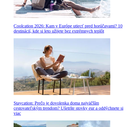
Coolcation 2026: Kam v Európe utiecť pred horúčavami? 10
destinácií, kde si leto užijete bez extrémnych teplôt
Staycation: Prečo je dovolenka doma najväčším
cestovateľským trendom? Ušetríte stovky eur a oddýchnete si
viac