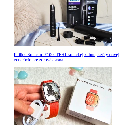
Philips Sonicare 7100: TEST sonickej zubnej kefky novej
generácie pre zdravé ďasná