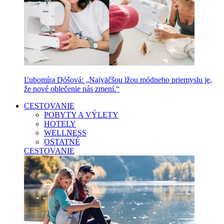
Ľubomíra Dóšová: „Najväčšou lžou módneho priemyslu je,
že nové oblečenie nás zmení.“
CESTOVANIE
POBYTY A VÝLETY
HOTELY
WELLNESS
OSTATNÉ
CESTOVANIE