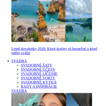
Letné dovolenky 2026: Ktoré krajiny sú bezpečné a ktoré
radšej zvážiť
SVADBA
SVADOBNÉ ŠATY
SVADOBNÉ ÚČESY
SVADOBNÉ LÍČENIE
SVADOBNÉ TORTY
SVADOBNÉ KYTICE
RADY A INŠPIRÁCIE
SVADBA