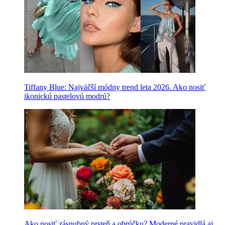
Tiffany Blue: Najväčší módny trend leta 2026. Ako nosiť
ikonickú pastelovú modrú?
Ako nosiť zásnubný prsteň a obrúčku? Moderné pravidlá aj