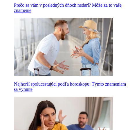
Prečo sa vám v posledných dňoch nedarí? Môže za to vaše
znamenie
Najhorší spolucestujúci podľa horoskopu: Týmto znameniam
sa vyhnite