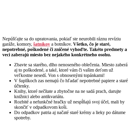
Nepúšťajte sa do upratovania, pokiaľ ste neurobili ráznu revíziu
garáže, komory,
šatníkov
a botníkov.
Všetko, čo je staré,
nepotrebné, poškodené či zničené vyhoďte. Takéto predmety a
veci zaberajú miesto bez nejakého konkrétneho osohu.
Zbavte sa starého, dlho nenoseného oblečenia. Miesto zaberá
aj to poškodené, a také, ktoré vám či vašim deťom už
veľkostne nesedí. Von s obnosenými topánkami!
V šuplíkoch zas nemajú čo hľadať nepotrebné papiere a staré
účtenky.
Knihy, ktoré nečítate a zbytočne na ne sadá prach, darujte
knižnici alebo antikvariátu.
Rozbité a nefunkčné hračky už nespĺňajú svoj účel, mali by
skončiť v odpadkovom koši.
Do odpadkov patria aj načaté staré krémy a lieky po dátume
spotreby.