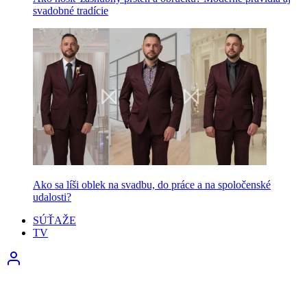
svadobné tradície
Ako sa líši oblek na svadbu, do práce a na spoločenské
udalosti?
SÚŤAŽE
TV