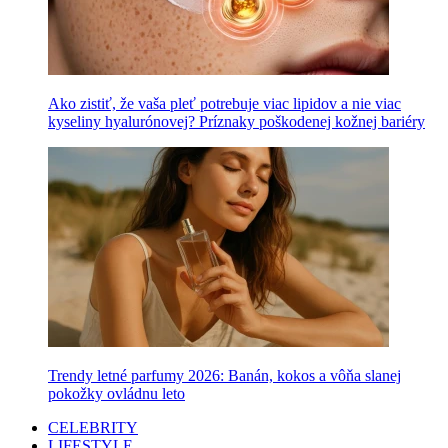
Ako zistiť, že vaša pleť potrebuje viac lipidov a nie viac
kyseliny hyalurónovej? Príznaky poškodenej kožnej bariéry
Trendy letné parfumy 2026: Banán, kokos a vôňa slanej
pokožky ovládnu leto
CELEBRITY
LIFESTYLE