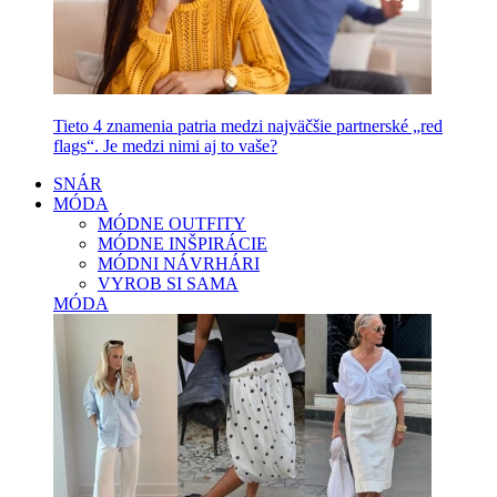
Tieto 4 znamenia patria medzi najväčšie partnerské „red
flags“. Je medzi nimi aj to vaše?
SNÁR
MÓDA
MÓDNE OUTFITY
MÓDNE INŠPIRÁCIE
MÓDNI NÁVRHÁRI
VYROB SI SAMA
MÓDA