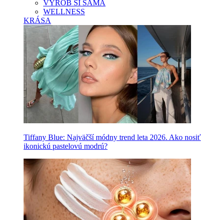
VYROB SI SAMA
WELLNESS
KRÁSA
Tiffany Blue: Najväčší módny trend leta 2026. Ako nosiť
ikonickú pastelovú modrú?