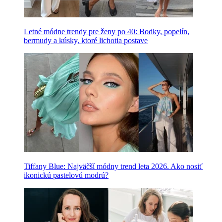
Letné módne trendy pre ženy po 40: Bodky, popelín,
bermudy a kúsky, ktoré lichotia postave
Tiffany Blue: Najväčší módny trend leta 2026. Ako nosiť
ikonickú pastelovú modrú?