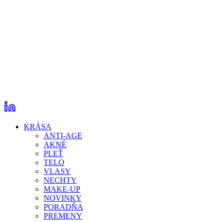
KRÁSA
ANTI-AGE
AKNÉ
PLEŤ
TELO
VLASY
NECHTY
MAKE-UP
NOVINKY
PORADŇA
PREMENY