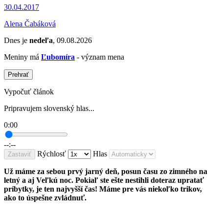
30.04.2017
Alena Čabáková
Dnes je
nedeľa
, 09.08.2026
Meniny má
Ľubomíra
- význam mena
Prehrať
Vypočuť článok
Pripravujem slovenský hlas...
0:00
--:--
Rýchlosť
Hlas
Zastaviť
Už máme za sebou prvý jarný deň, posun času zo zimného na
letný a aj Veľkú noc. Pokiaľ ste ešte nestihli doteraz upratať
príbytky, je ten najvyšší čas! Máme pre vás niekoľko trikov,
ako to úspešne zvládnuť.