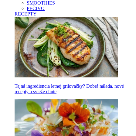
SMOOTHIES
PEČIVO
RECEPTY
Tajná ingrediencia letnej grilovačky? Dobrá nálada, nové
recepty a svieže chute