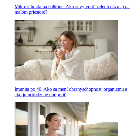
Mikrozáhrada na balkóne: Ako si vytvoriť zelenú oázu aj na
malom priestore?
Imunita po 40: Ako sa mení obranyschopnosť organizmu a
ako ju prirodzene podporiť