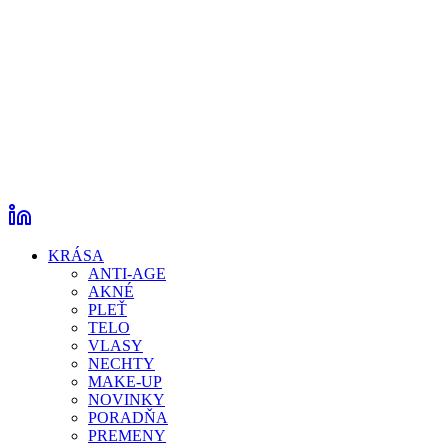
KRÁSA
ANTI-AGE
AKNÉ
PLEŤ
TELO
VLASY
NECHTY
MAKE-UP
NOVINKY
PORADŇA
PREMENY