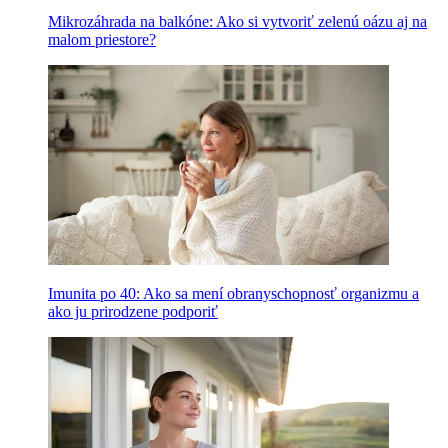
Mikrozáhrada na balkóne: Ako si vytvoriť zelenú oázu aj na
malom priestore?
Imunita po 40: Ako sa mení obranyschopnosť organizmu a
ako ju prirodzene podporiť