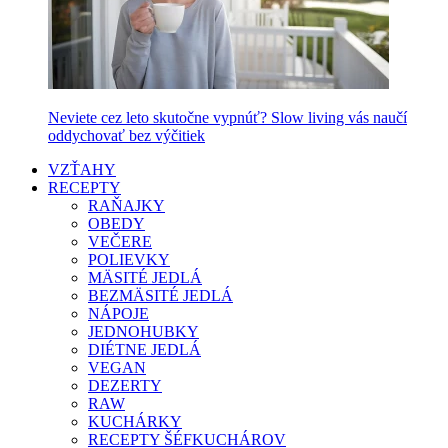
Neviete cez leto skutočne vypnúť? Slow living vás naučí
oddychovať bez výčitiek
VZŤAHY
RECEPTY
RAŇAJKY
OBEDY
VEČERE
POLIEVKY
MÄSITÉ JEDLÁ
BEZMÄSITÉ JEDLÁ
NÁPOJE
JEDNOHUBKY
DIÉTNE JEDLÁ
VEGAN
DEZERTY
RAW
KUCHÁRKY
RECEPTY ŠÉFKUCHÁROV