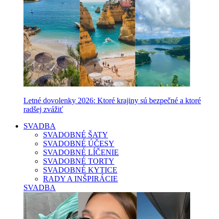
Letné dovolenky 2026: Ktoré krajiny sú bezpečné a ktoré
radšej zvážiť
SVADBA
SVADOBNÉ ŠATY
SVADOBNÉ ÚČESY
SVADOBNÉ LÍČENIE
SVADOBNÉ TORTY
SVADOBNÉ KYTICE
RADY A INŠPIRÁCIE
SVADBA