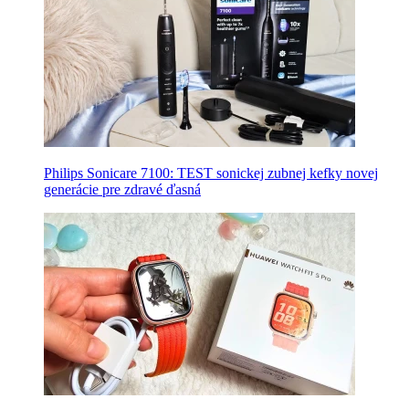
Philips Sonicare 7100: TEST sonickej zubnej kefky novej
generácie pre zdravé ďasná