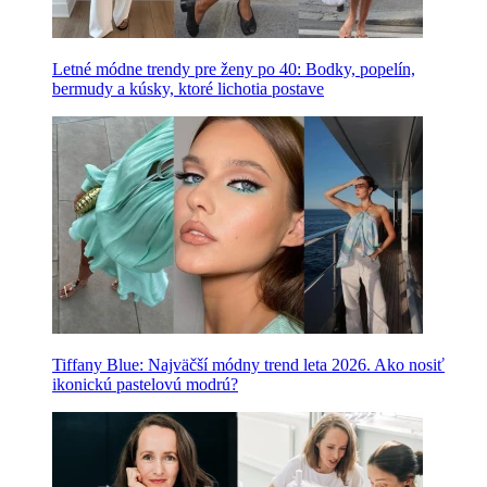
Letné módne trendy pre ženy po 40: Bodky, popelín,
bermudy a kúsky, ktoré lichotia postave
Tiffany Blue: Najväčší módny trend leta 2026. Ako nosiť
ikonickú pastelovú modrú?