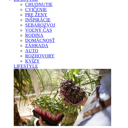
CHUDNUTIE
CVIČENIE
PRE ŽENY
INŠPIRÁCIE
SEBAROZVOJ
VOĽNÝ ČAS
RODINA
DOMÁCNOSŤ
ZÁHRADA
AUTO
ROZHOVORY
KVÍZY
LIFESTYLE