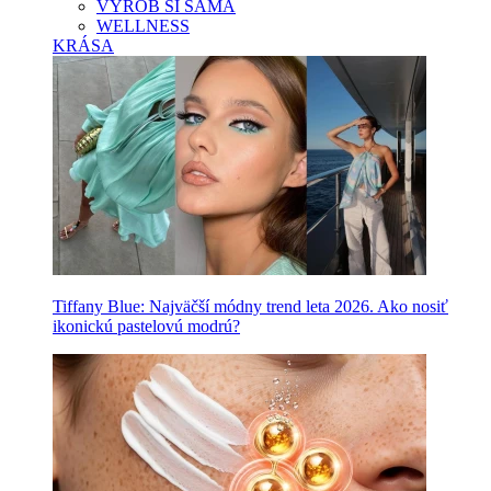
VYROB SI SAMA
WELLNESS
KRÁSA
Tiffany Blue: Najväčší módny trend leta 2026. Ako nosiť
ikonickú pastelovú modrú?