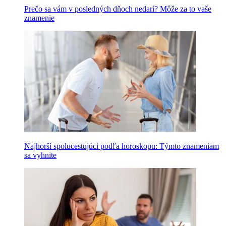
Prečo sa vám v posledných dňoch nedarí? Môže za to vaše
znamenie
Najhorší spolucestujúci podľa horoskopu: Týmto znameniam
sa vyhnite