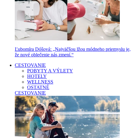
Ľubomíra Dóšová: „Najväčšou lžou módneho priemyslu je,
že nové oblečenie nás zmení.“
CESTOVANIE
POBYTY A VÝLETY
HOTELY
WELLNESS
OSTATNÉ
CESTOVANIE