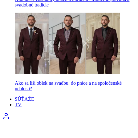
svadobné tradície
Ako sa líši oblek na svadbu, do práce a na spoločenské
udalosti?
SÚŤAŽE
TV