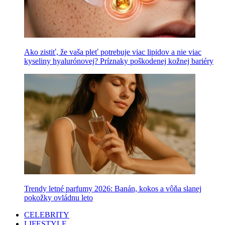
Ako zistiť, že vaša pleť potrebuje viac lipidov a nie viac
kyseliny hyalurónovej? Príznaky poškodenej kožnej bariéry
Trendy letné parfumy 2026: Banán, kokos a vôňa slanej
pokožky ovládnu leto
CELEBRITY
LIFESTYLE