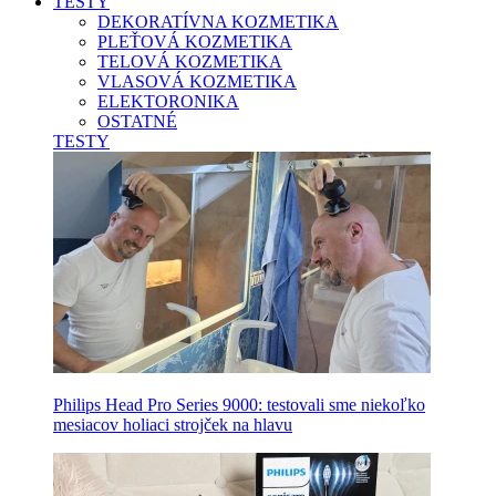
TESTY
DEKORATÍVNA KOZMETIKA
PLEŤOVÁ KOZMETIKA
TELOVÁ KOZMETIKA
VLASOVÁ KOZMETIKA
ELEKTORONIKA
OSTATNÉ
TESTY
Philips Head Pro Series 9000: testovali sme niekoľko
mesiacov holiaci strojček na hlavu