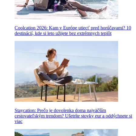
Coolcation 2026: Kam v Európe utiecť pred horúčavami? 10
destinácií, kde si leto užijete bez extrémnych teplôt
Staycation: Prečo je dovolenka doma najväčším
cestovateľským trendom? Ušetríte stovky eur a oddýchnete si
viac