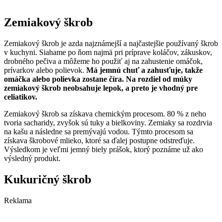
Zemiakový škrob
Zemiakový škrob je azda najznámejší a najčastejšie používaný škrob
v kuchyni. Siahame po ňom najmä pri príprave koláčov, zákuskov,
drobného pečiva a môžeme ho použiť aj na zahustenie omáčok,
prívarkov alebo polievok.
Má jemnú chuť a zahusťuje, takže
omáčka alebo polievka zostane číra. Na rozdiel od múky
zemiakový škrob neobsahuje lepok, a preto je vhodný pre
celiatikov.
Zemiakový škrob sa získava chemickým procesom. 80 % z neho
tvoria sacharidy, zvyšok sú tuky a bielkoviny. Zemiaky sa rozdrvia
na kašu a následne sa premývajú vodou. Týmto procesom sa
získava škrobové mlieko, ktoré sa ďalej postupne odstreďuje.
Výsledkom je veľmi jemný biely prášok, ktorý poznáme už ako
výsledný produkt.
Kukuričný škrob
Reklama