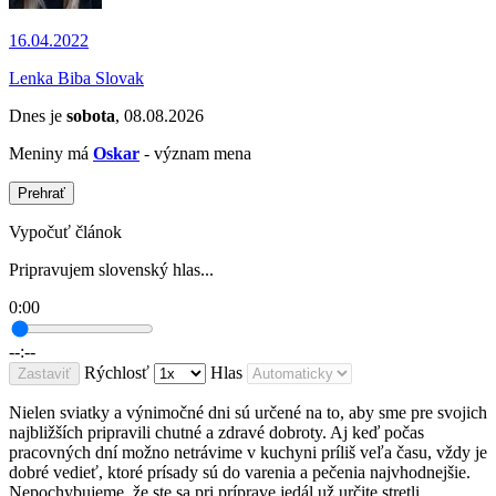
16.04.2022
Lenka Biba Slovak
Dnes je
sobota
, 08.08.2026
Meniny má
Oskar
- význam mena
Prehrať
Vypočuť článok
Pripravujem slovenský hlas...
0:00
--:--
Rýchlosť
Hlas
Zastaviť
Nielen sviatky a výnimočné dni sú určené na to, aby sme pre svojich
najbližších pripravili chutné a zdravé dobroty. Aj keď počas
pracovných dní možno netrávime v kuchyni príliš veľa času, vždy je
dobré vedieť, ktoré prísady sú do varenia a pečenia najvhodnejšie.
Nepochybujeme, že ste sa pri príprave jedál už určite stretli