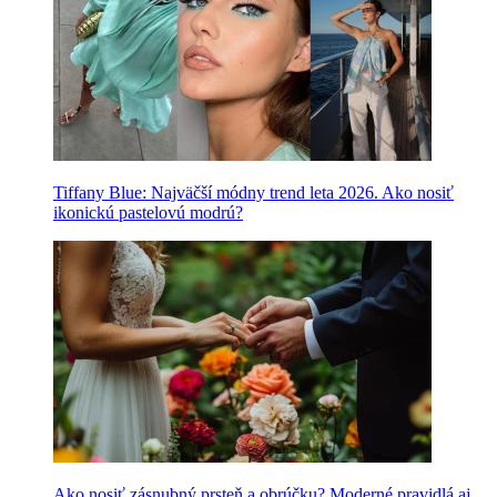
Tiffany Blue: Najväčší módny trend leta 2026. Ako nosiť
ikonickú pastelovú modrú?
Ako nosiť zásnubný prsteň a obrúčku? Moderné pravidlá aj