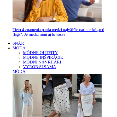
Tieto 4 znamenia patria medzi najväčšie partnerské „red
flags“. Je medzi nimi aj to vaše?
SNÁR
MÓDA
MÓDNE OUTFITY
MÓDNE INŠPIRÁCIE
MÓDNI NÁVRHÁRI
VYROB SI SAMA
MÓDA