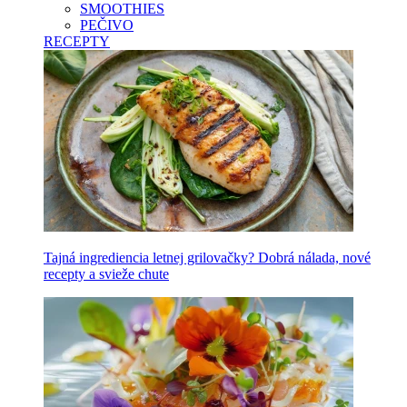
SMOOTHIES
PEČIVO
RECEPTY
Tajná ingrediencia letnej grilovačky? Dobrá nálada, nové
recepty a svieže chute