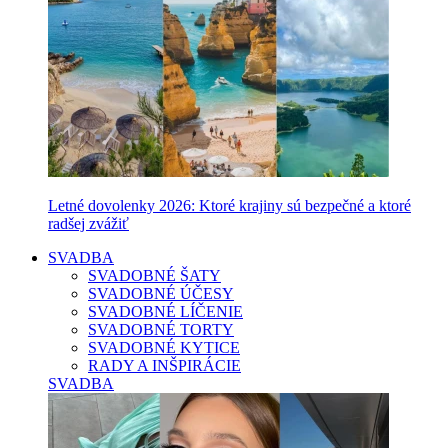
Letné dovolenky 2026: Ktoré krajiny sú bezpečné a ktoré
radšej zvážiť
SVADBA
SVADOBNÉ ŠATY
SVADOBNÉ ÚČESY
SVADOBNÉ LÍČENIE
SVADOBNÉ TORTY
SVADOBNÉ KYTICE
RADY A INŠPIRÁCIE
SVADBA