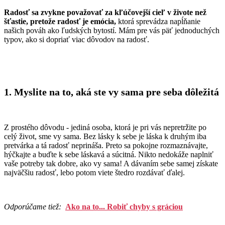
Radosť sa zvykne považovať za kľúčovejší cieľ v živote než
šťastie, pretože radosť je emócia,
ktorá sprevádza napĺňanie
našich pováh ako ľudských bytostí. Mám pre vás päť jednoduchých
typov, ako si dopriať viac dôvodov na radosť.
1. Myslite na to, aká ste
vy sama pre seba dôležitá
Z prostého dôvodu - jediná osoba, ktorá je pri vás nepretržite po
celý život, sme vy sama. Bez lásky k sebe je láska k druhým iba
pretvárka a tá radosť neprináša. Preto sa pokojne rozmaznávajte,
hýčkajte a buďte k sebe láskavá a súcitná. Nikto nedokáže naplniť
vaše potreby tak dobre, ako vy sama! A dávaním sebe samej získate
najväčšiu radosť, lebo potom viete štedro rozdávať ďalej.
Odporúčame tiež:
Ako na to... Robiť chyby s gráciou