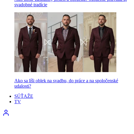
svadobné tradície
Ako sa líši oblek na svadbu, do práce a na spoločenské
udalosti?
SÚŤAŽE
TV