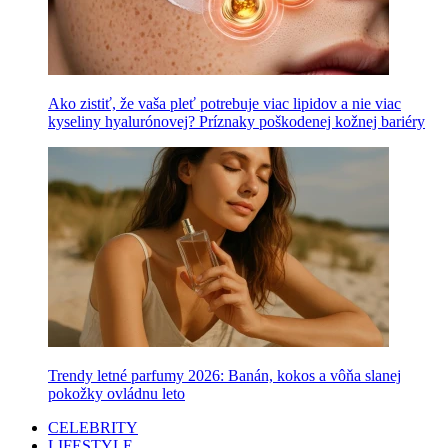
Ako zistiť, že vaša pleť potrebuje viac lipidov a nie viac
kyseliny hyalurónovej? Príznaky poškodenej kožnej bariéry
Trendy letné parfumy 2026: Banán, kokos a vôňa slanej
pokožky ovládnu leto
CELEBRITY
LIFESTYLE