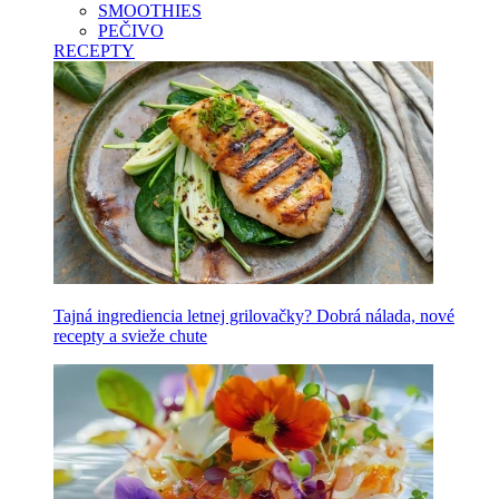
SMOOTHIES
PEČIVO
RECEPTY
Tajná ingrediencia letnej grilovačky? Dobrá nálada, nové
recepty a svieže chute