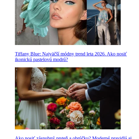
Tiffany Blue: Najväčší módny trend leta 2026. Ako nosiť
ikonickú pastelovú modrú?
Ako nosiť zásnubný prsteň a obrúčku? Moderné pravidlá aj