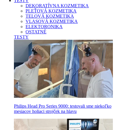
TESTY
DEKORATÍVNA KOZMETIKA
PLEŤOVÁ KOZMETIKA
TELOVÁ KOZMETIKA
VLASOVÁ KOZMETIKA
ELEKTORONIKA
OSTATNÉ
TESTY
Philips Head Pro Series 9000: testovali sme niekoľko
mesiacov holiaci strojček na hlavu