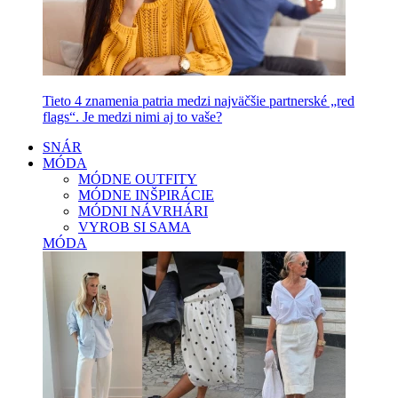
Tieto 4 znamenia patria medzi najväčšie partnerské „red
flags“. Je medzi nimi aj to vaše?
SNÁR
MÓDA
MÓDNE OUTFITY
MÓDNE INŠPIRÁCIE
MÓDNI NÁVRHÁRI
VYROB SI SAMA
MÓDA