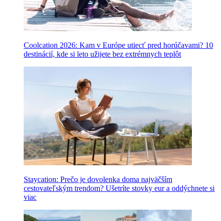
Coolcation 2026: Kam v Európe utiecť pred horúčavami? 10
destinácií, kde si leto užijete bez extrémnych teplôt
Staycation: Prečo je dovolenka doma najväčším
cestovateľským trendom? Ušetríte stovky eur a oddýchnete si
viac