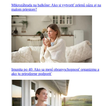
Mikrozáhrada na balkóne: Ako si vytvoriť zelenú oázu aj na
malom priestore?
Imunita po 40: Ako sa mení obranyschopnosť organizmu a
ako ju prirodzene podporiť