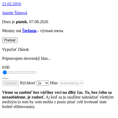
21.02.2016
Janette Šimová
Dnes je
piatok
, 07.08.2026
Meniny má
Štefánia
- význam mena
Prehrať
Vypočuť článok
Pripravujem slovenský hlas...
0:00
--:--
Rýchlosť
Hlas
Zastaviť
Vieme sa zaobísť bez väčšiny vecí na dlhý čas. To, bez čoho sa
nezaobídeme, je radosť.
Aj keď sa ju snažíme nahrádzať všetkým
možným (o tom by som mohla z praxe písať celé kvetnaté state
hodné sfilmovania).