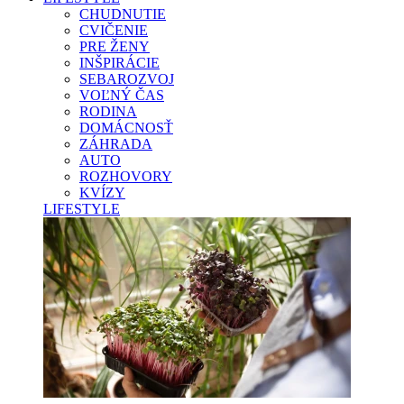
CHUDNUTIE
CVIČENIE
PRE ŽENY
INŠPIRÁCIE
SEBAROZVOJ
VOĽNÝ ČAS
RODINA
DOMÁCNOSŤ
ZÁHRADA
AUTO
ROZHOVORY
KVÍZY
LIFESTYLE