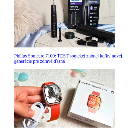
Philips Sonicare 7100: TEST sonickej zubnej kefky novej
generácie pre zdravé ďasná