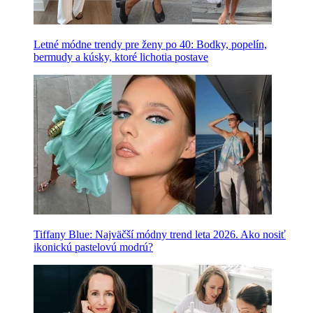
Letné módne trendy pre ženy po 40: Bodky, popelín,
bermudy a kúsky, ktoré lichotia postave
Tiffany Blue: Najväčší módny trend leta 2026. Ako nosiť
ikonickú pastelovú modrú?