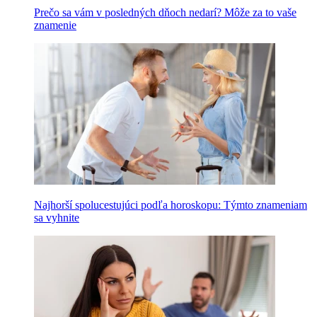
Prečo sa vám v posledných dňoch nedarí? Môže za to vaše
znamenie
Najhorší spolucestujúci podľa horoskopu: Týmto znameniam
sa vyhnite