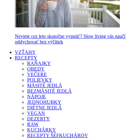
Neviete cez leto skutočne vypnúť? Slow living vás naučí
oddychovať bez výčitiek
VZŤAHY
RECEPTY
RAŇAJKY
OBEDY
VEČERE
POLIEVKY
MÄSITÉ JEDLÁ
BEZMÄSITÉ JEDLÁ
NÁPOJE
JEDNOHUBKY
DIÉTNE JEDLÁ
VEGAN
DEZERTY
RAW
KUCHÁRKY
RECEPTY ŠÉFKUCHÁROV