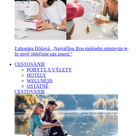
Ľubomíra Dóšová: „Najväčšou lžou módneho priemyslu je,
že nové oblečenie nás zmení.“
CESTOVANIE
POBYTY A VÝLETY
HOTELY
WELLNESS
OSTATNÉ
CESTOVANIE