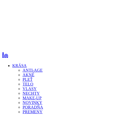
KRÁSA
ANTI-AGE
AKNÉ
PLEŤ
TELO
VLASY
NECHTY
MAKE-UP
NOVINKY
PORADŇA
PREMENY