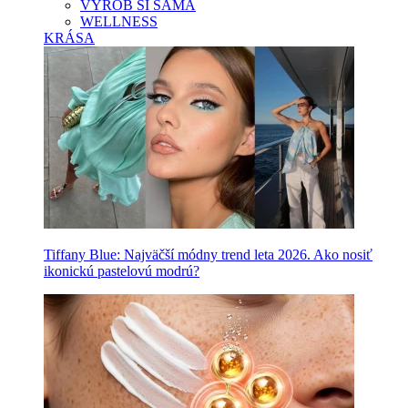
VYROB SI SAMA
WELLNESS
KRÁSA
Tiffany Blue: Najväčší módny trend leta 2026. Ako nosiť
ikonickú pastelovú modrú?