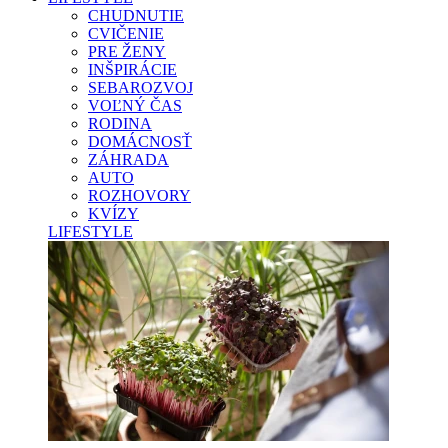
CHUDNUTIE
CVIČENIE
PRE ŽENY
INŠPIRÁCIE
SEBAROZVOJ
VOĽNÝ ČAS
RODINA
DOMÁCNOSŤ
ZÁHRADA
AUTO
ROZHOVORY
KVÍZY
LIFESTYLE