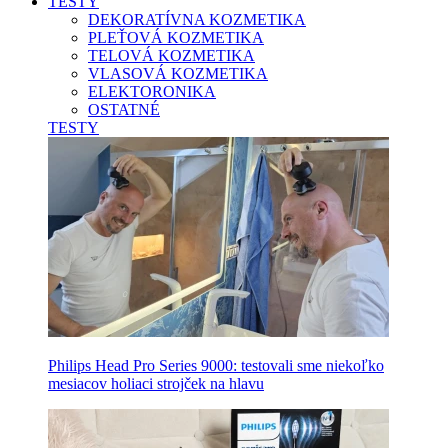
TESTY
DEKORATÍVNA KOZMETIKA
PLEŤOVÁ KOZMETIKA
TELOVÁ KOZMETIKA
VLASOVÁ KOZMETIKA
ELEKTORONIKA
OSTATNÉ
TESTY
Philips Head Pro Series 9000: testovali sme niekoľko
mesiacov holiaci strojček na hlavu