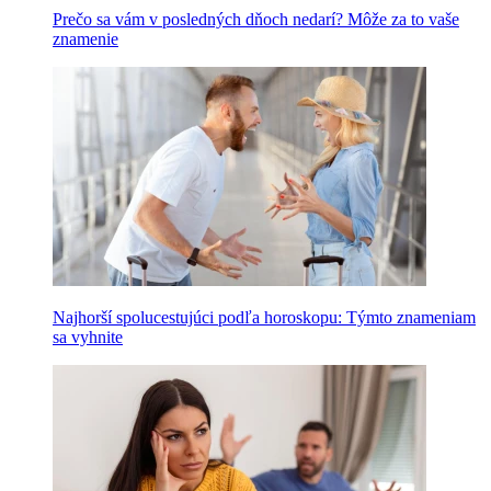
Prečo sa vám v posledných dňoch nedarí? Môže za to vaše
znamenie
Najhorší spolucestujúci podľa horoskopu: Týmto znameniam
sa vyhnite