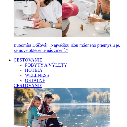
Ľubomíra Dóšová: „Najväčšou lžou módneho priemyslu je,
že nové oblečenie nás zmení.“
CESTOVANIE
POBYTY A VÝLETY
HOTELY
WELLNESS
OSTATNÉ
CESTOVANIE