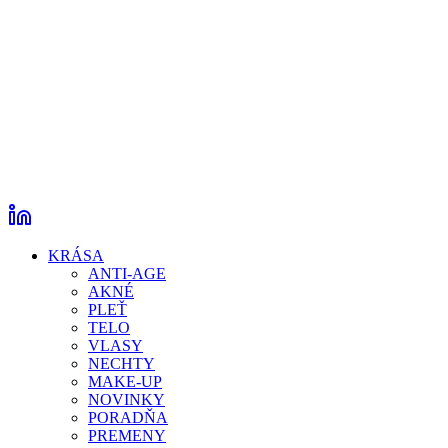
KRÁSA
ANTI-AGE
AKNÉ
PLEŤ
TELO
VLASY
NECHTY
MAKE-UP
NOVINKY
PORADŇA
PREMENY