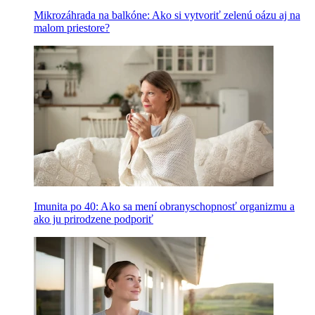
Mikrozáhrada na balkóne: Ako si vytvoriť zelenú oázu aj na
malom priestore?
Imunita po 40: Ako sa mení obranyschopnosť organizmu a
ako ju prirodzene podporiť