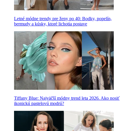
Letné módne trendy pre ženy po 40: Bodky, popelín,
bermudy a kúsky, ktoré lichotia postave
Tiffany Blue: Najväčší módny trend leta 2026. Ako nosiť
ikonickú pastelovú modrú?