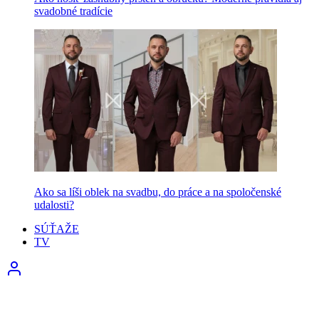
svadobné tradície
Ako sa líši oblek na svadbu, do práce a na spoločenské
udalosti?
SÚŤAŽE
TV