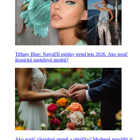
Tiffany Blue: Najväčší módny trend leta 2026. Ako nosiť
ikonickú pastelovú modrú?
Ako nosiť zásnubný prsteň a obrúčku? Moderné pravidlá aj