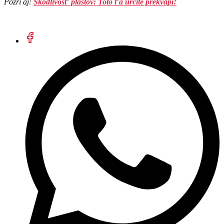
Pozri aj:
Škodlivosť plastov: Toto ťa určite prekvapí!