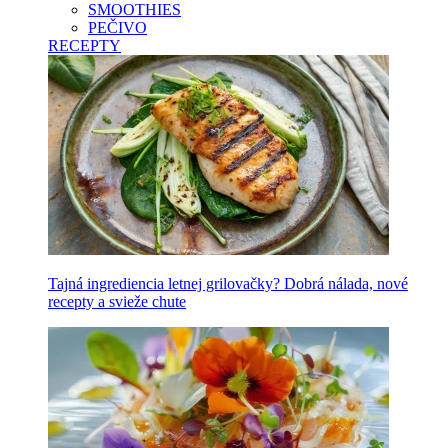
SMOOTHIES
PEČIVO
RECEPTY
Tajná ingrediencia letnej grilovačky? Dobrá nálada, nové
recepty a svieže chute