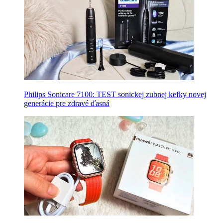
Philips Sonicare 7100: TEST sonickej zubnej kefky novej
generácie pre zdravé ďasná