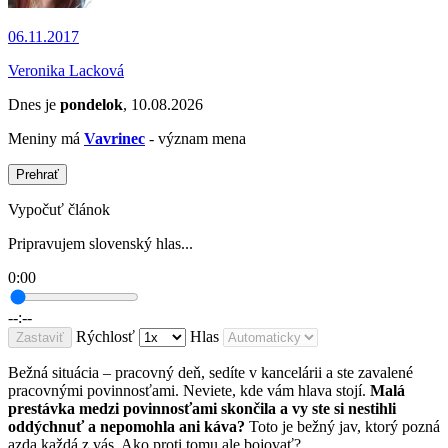
06.11.2017
Veronika Lacková
Dnes je
pondelok
, 10.08.2026
Meniny má
Vavrinec
- význam mena
Prehrať
Vypočuť článok
Pripravujem slovenský hlas...
0:00
--:--
Rýchlosť
Hlas
Zastaviť
Bežná situácia – pracovný deň, sedíte v kancelárii a ste zavalené
pracovnými povinnosťami. Neviete, kde vám hlava stojí.
Malá
prestávka medzi povinnosťami skončila a vy ste si nestihli
oddýchnuť a nepomohla ani káva?
Toto je bežný jav, ktorý pozná
azda každá z vás. Ako proti tomu ale bojovať?