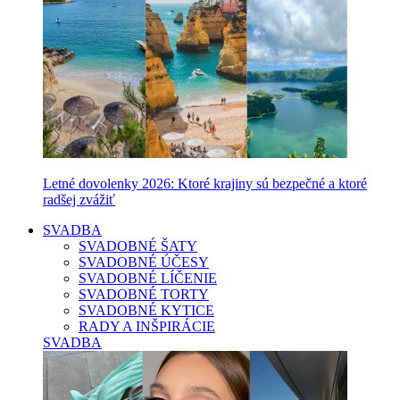
Letné dovolenky 2026: Ktoré krajiny sú bezpečné a ktoré
radšej zvážiť
SVADBA
SVADOBNÉ ŠATY
SVADOBNÉ ÚČESY
SVADOBNÉ LÍČENIE
SVADOBNÉ TORTY
SVADOBNÉ KYTICE
RADY A INŠPIRÁCIE
SVADBA