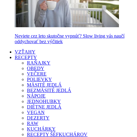
Neviete cez leto skutočne vypnúť? Slow living vás naučí
oddychovať bez výčitiek
VZŤAHY
RECEPTY
RAŇAJKY
OBEDY
VEČERE
POLIEVKY
MÄSITÉ JEDLÁ
BEZMÄSITÉ JEDLÁ
NÁPOJE
JEDNOHUBKY
DIÉTNE JEDLÁ
VEGAN
DEZERTY
RAW
KUCHÁRKY
RECEPTY ŠÉFKUCHÁROV