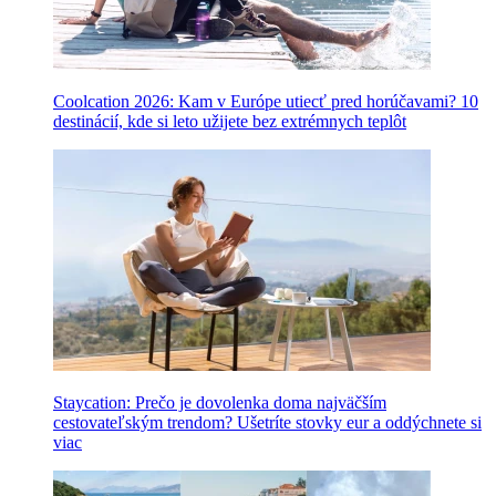
Coolcation 2026: Kam v Európe utiecť pred horúčavami? 10
destinácií, kde si leto užijete bez extrémnych teplôt
Staycation: Prečo je dovolenka doma najväčším
cestovateľským trendom? Ušetríte stovky eur a oddýchnete si
viac