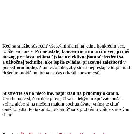
Keď sa snažíte sústrediť všetkými silami na jednu konkrétnu vec,
robíte len horšie.
Pri neustálej koncentrácii na určitú vec, ju náš
mozog prestáva prijímať (viac o efektívnejšom sústredení sa,
a užitočnej technike, ako lepšie zvládať pracovné záležitosti v
poslednom bode)
. Namiesto toho, aby ste sa neprestajne trápili nad
riešením problému, treba na čas odvrátiť pozornosť.
Sústreďte sa na niečo iné, napríklad na prítomný okamih.
Uvedomujte si, čo robíte práve, či sa s niekým rozprávate počas
voľna alebo si na niečom malom pochutnávate, vnímajte chuť
daného jedla. Po takomto „vypnutí
"
sa k problému vrátite s novými
silami.