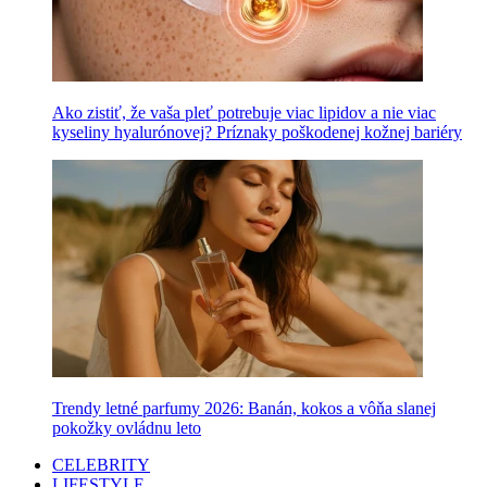
Ako zistiť, že vaša pleť potrebuje viac lipidov a nie viac
kyseliny hyalurónovej? Príznaky poškodenej kožnej bariéry
Trendy letné parfumy 2026: Banán, kokos a vôňa slanej
pokožky ovládnu leto
CELEBRITY
LIFESTYLE