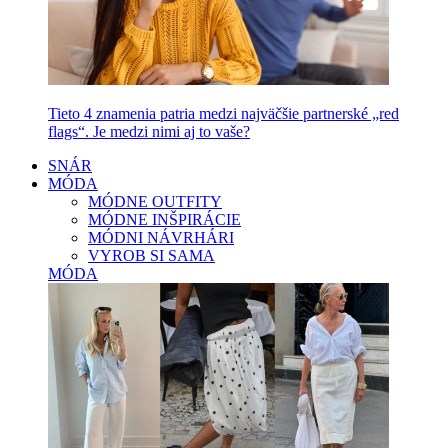
Tieto 4 znamenia patria medzi najväčšie partnerské „red
flags“. Je medzi nimi aj to vaše?
SNÁR
MÓDA
MÓDNE OUTFITY
MÓDNE INŠPIRÁCIE
MÓDNI NÁVRHÁRI
VYROB SI SAMA
MÓDA