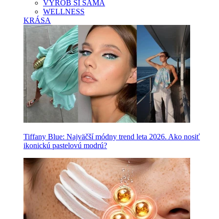
VYROB SI SAMA
WELLNESS
KRÁSA
Tiffany Blue: Najväčší módny trend leta 2026. Ako nosiť
ikonickú pastelovú modrú?