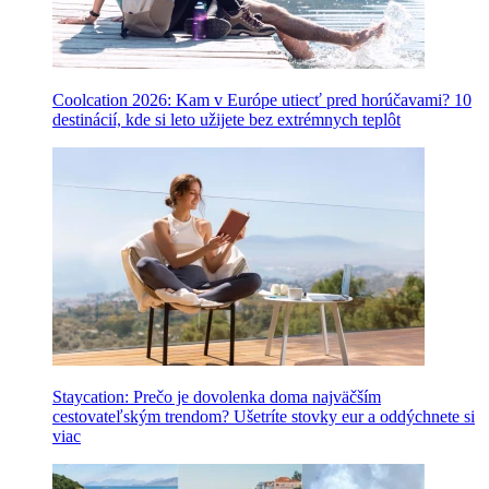
Coolcation 2026: Kam v Európe utiecť pred horúčavami? 10
destinácií, kde si leto užijete bez extrémnych teplôt
Staycation: Prečo je dovolenka doma najväčším
cestovateľským trendom? Ušetríte stovky eur a oddýchnete si
viac