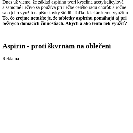
Dnes už vieme, že základ aspirínu tvorí kyselina acetylsalicylová
a samotné liečivo sa používa pri liečbe celého radu chorôb a ročne
sa o jeho využití napíšu stovky štúdií. Toľko k lekárskemu využitiu.
To, čo zrejme netušíte je, že tabletky aspirínu pomáhajú aj pri
bežných domácich činnostiach. Akých a ako tento liek využiť?
Aspirín - proti škvrnám na oblečení
Reklama