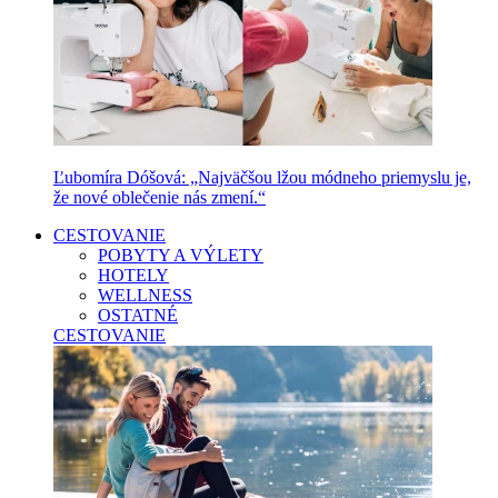
Ľubomíra Dóšová: „Najväčšou lžou módneho priemyslu je,
že nové oblečenie nás zmení.“
CESTOVANIE
POBYTY A VÝLETY
HOTELY
WELLNESS
OSTATNÉ
CESTOVANIE