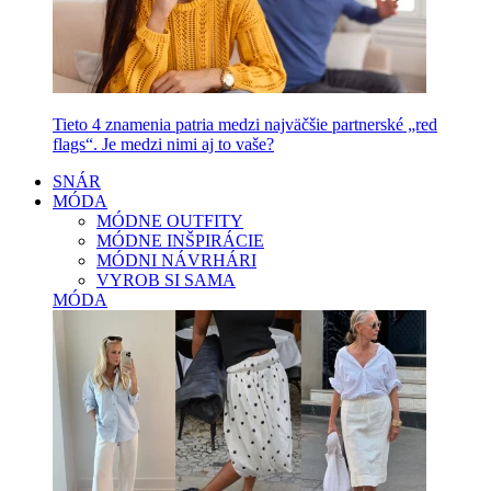
Tieto 4 znamenia patria medzi najväčšie partnerské „red
flags“. Je medzi nimi aj to vaše?
SNÁR
MÓDA
MÓDNE OUTFITY
MÓDNE INŠPIRÁCIE
MÓDNI NÁVRHÁRI
VYROB SI SAMA
MÓDA