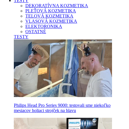
TESTY
DEKORATÍVNA KOZMETIKA
PLEŤOVÁ KOZMETIKA
TELOVÁ KOZMETIKA
VLASOVÁ KOZMETIKA
ELEKTORONIKA
OSTATNÉ
TESTY
Philips Head Pro Series 9000: testovali sme niekoľko
mesiacov holiaci strojček na hlavu