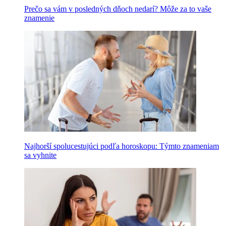
Prečo sa vám v posledných dňoch nedarí? Môže za to vaše
znamenie
Najhorší spolucestujúci podľa horoskopu: Týmto znameniam
sa vyhnite