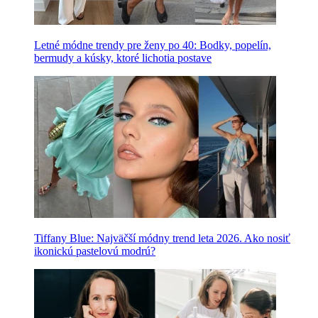
Letné módne trendy pre ženy po 40: Bodky, popelín,
bermudy a kúsky, ktoré lichotia postave
Tiffany Blue: Najväčší módny trend leta 2026. Ako nosiť
ikonickú pastelovú modrú?