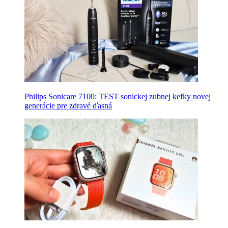
Philips Sonicare 7100: TEST sonickej zubnej kefky novej
generácie pre zdravé ďasná