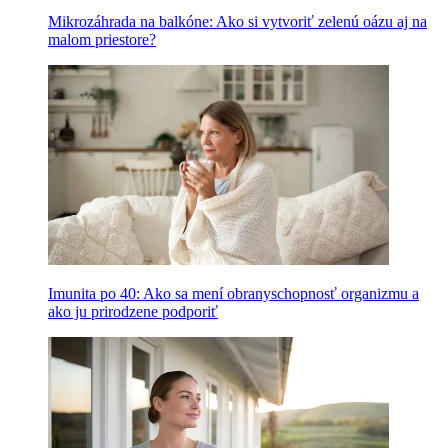
Mikrozáhrada na balkóne: Ako si vytvoriť zelenú oázu aj na
malom priestore?
Imunita po 40: Ako sa mení obranyschopnosť organizmu a
ako ju prirodzene podporiť