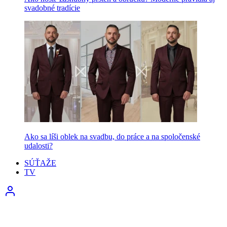
svadobné tradície
Ako sa líši oblek na svadbu, do práce a na spoločenské
udalosti?
SÚŤAŽE
TV