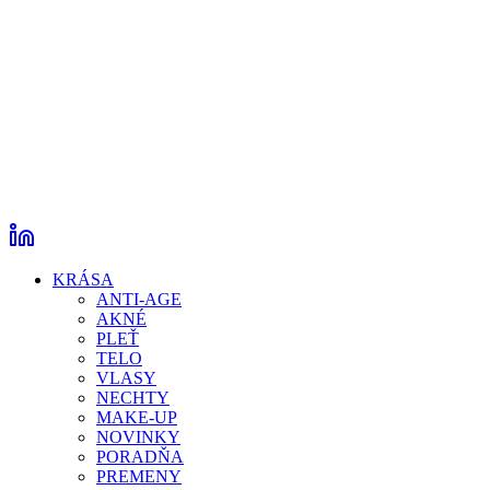
KRÁSA
ANTI-AGE
AKNÉ
PLEŤ
TELO
VLASY
NECHTY
MAKE-UP
NOVINKY
PORADŇA
PREMENY