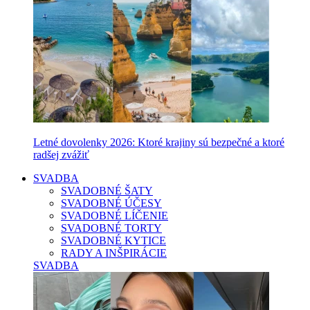
Letné dovolenky 2026: Ktoré krajiny sú bezpečné a ktoré
radšej zvážiť
SVADBA
SVADOBNÉ ŠATY
SVADOBNÉ ÚČESY
SVADOBNÉ LÍČENIE
SVADOBNÉ TORTY
SVADOBNÉ KYTICE
RADY A INŠPIRÁCIE
SVADBA