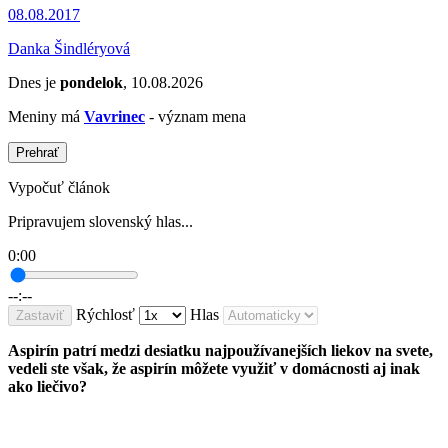
08.08.2017
Danka Šindléryová
Dnes je
pondelok
, 10.08.2026
Meniny má
Vavrinec
- význam mena
Prehrať
Vypočuť článok
Pripravujem slovenský hlas...
0:00
--:--
Rýchlosť
Hlas
Zastaviť
Aspirín patrí medzi desiatku najpoužívanejších liekov na svete,
vedeli ste však, že aspirín môžete využiť v domácnosti aj inak
ako liečivo?