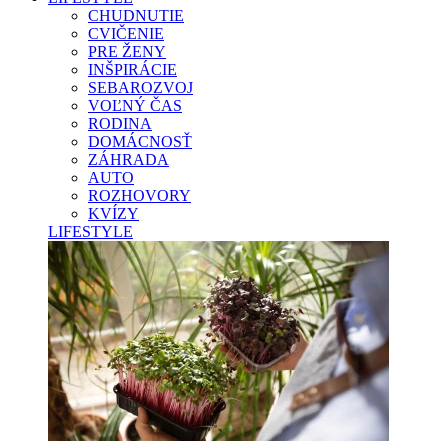
CHUDNUTIE
CVIČENIE
PRE ŽENY
INŠPIRÁCIE
SEBAROZVOJ
VOĽNÝ ČAS
RODINA
DOMÁCNOSŤ
ZÁHRADA
AUTO
ROZHOVORY
KVÍZY
LIFESTYLE