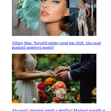
Tiffany Blue: Najväčší módny trend leta 2026. Ako nosiť
ikonickú pastelovú modrú?
Ako nosiť zásnubný prsteň a obrúčku? Moderné pravidlá aj