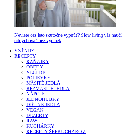
Neviete cez leto skutočne vypnúť? Slow living vás naučí
oddychovať bez výčitiek
VZŤAHY
RECEPTY
RAŇAJKY
OBEDY
VEČERE
POLIEVKY
MÄSITÉ JEDLÁ
BEZMÄSITÉ JEDLÁ
NÁPOJE
JEDNOHUBKY
DIÉTNE JEDLÁ
VEGAN
DEZERTY
RAW
KUCHÁRKY
RECEPTY ŠÉFKUCHÁROV