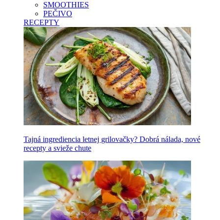
SMOOTHIES
PEČIVO
RECEPTY
Tajná ingrediencia letnej grilovačky? Dobrá nálada, nové
recepty a svieže chute