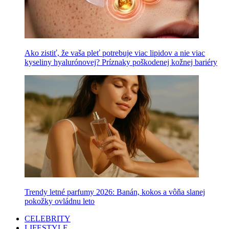
Ako zistiť, že vaša pleť potrebuje viac lipidov a nie viac
kyseliny hyalurónovej? Príznaky poškodenej kožnej bariéry
Trendy letné parfumy 2026: Banán, kokos a vôňa slanej
pokožky ovládnu leto
CELEBRITY
LIFESTYLE