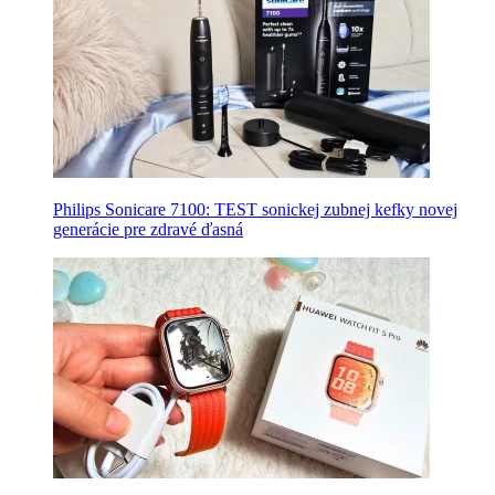
Philips Sonicare 7100: TEST sonickej zubnej kefky novej
generácie pre zdravé ďasná