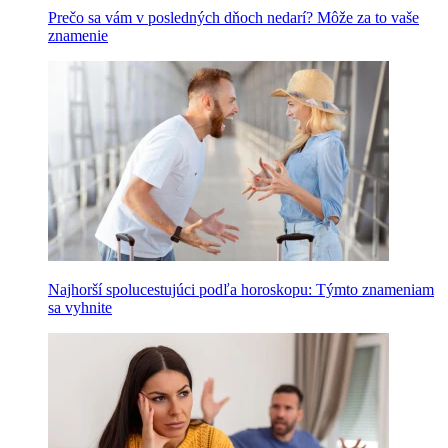
Prečo sa vám v posledných dňoch nedarí? Môže za to vaše
znamenie
Najhorší spolucestujúci podľa horoskopu: Týmto znameniam
sa vyhnite