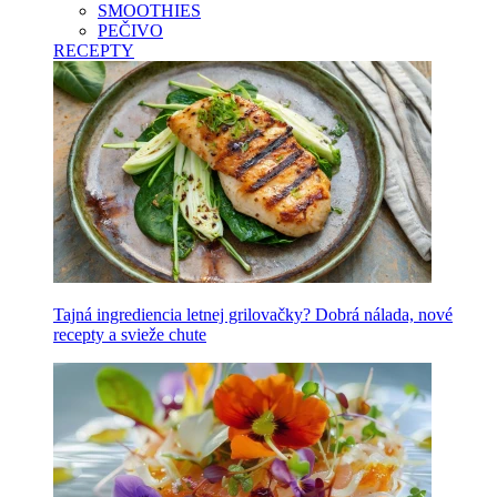
SMOOTHIES
PEČIVO
RECEPTY
Tajná ingrediencia letnej grilovačky? Dobrá nálada, nové
recepty a svieže chute