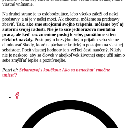
vlastné vnímanie.
Na druhej strane je to oslobodzujúce, lebo všetko záleží od našej
predstavy, a tá je v našej moci. Ak chceme, môžeme sa predstavy
zbaviť.
Tak, ako sme strojcami svojho trápenia, môžeme byť aj
autormi svojej radosti. Nie je to síce jednorazová mentálna
práca, ale keď raz zmeníme postoj k sebe, pamätáme si ten
efekt už navždy.
Postupným bezvýhradným prijatím seba vieme
eliminovať škody, ktoré napáchame kritickým postojom na vlastnej
sebaistote. Pocit vlastnej hodnoty je z veľkej časti naučený. Nikdy
nie je neskoro, aby sa človek v akejkoľvek životnej etape učil sám o
sebe zmýšľať lepšie a pozitívnejšie.
Pozri aj:
Sebarozvoj s koučkou: Ako sa nenechať emočne
uniesť?