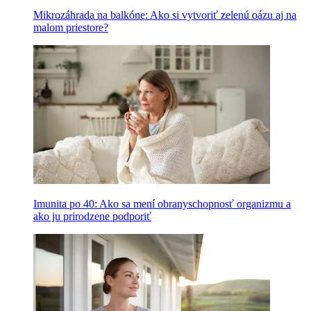
Mikrozáhrada na balkóne: Ako si vytvoriť zelenú oázu aj na
malom priestore?
Imunita po 40: Ako sa mení obranyschopnosť organizmu a
ako ju prirodzene podporiť