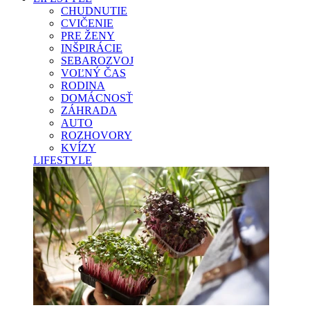
CHUDNUTIE
CVIČENIE
PRE ŽENY
INŠPIRÁCIE
SEBAROZVOJ
VOĽNÝ ČAS
RODINA
DOMÁCNOSŤ
ZÁHRADA
AUTO
ROZHOVORY
KVÍZY
LIFESTYLE