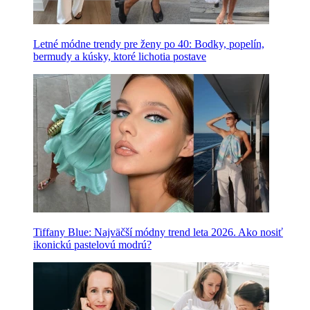
Letné módne trendy pre ženy po 40: Bodky, popelín,
bermudy a kúsky, ktoré lichotia postave
Tiffany Blue: Najväčší módny trend leta 2026. Ako nosiť
ikonickú pastelovú modrú?