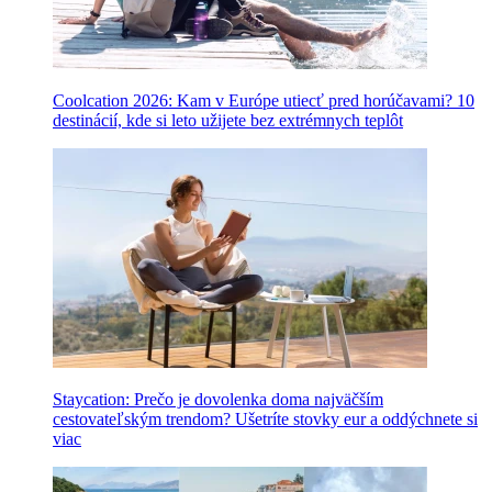
Coolcation 2026: Kam v Európe utiecť pred horúčavami? 10
destinácií, kde si leto užijete bez extrémnych teplôt
Staycation: Prečo je dovolenka doma najväčším
cestovateľským trendom? Ušetríte stovky eur a oddýchnete si
viac