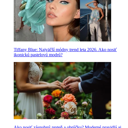
Tiffany Blue: Najväčší módny trend leta 2026. Ako nosiť
ikonickú pastelovú modrú?
Ako nosiť zásnubný prsteň a obrúčku? Moderné pravidlá aj