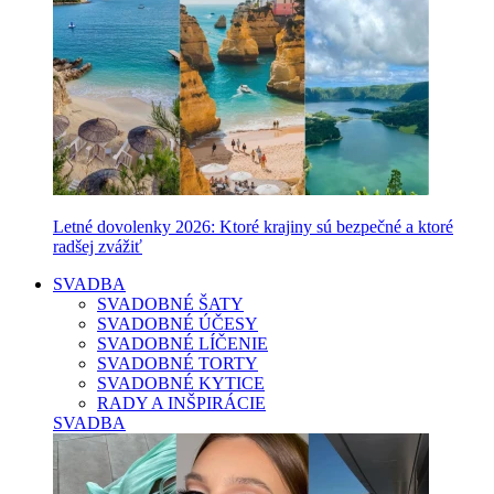
Letné dovolenky 2026: Ktoré krajiny sú bezpečné a ktoré
radšej zvážiť
SVADBA
SVADOBNÉ ŠATY
SVADOBNÉ ÚČESY
SVADOBNÉ LÍČENIE
SVADOBNÉ TORTY
SVADOBNÉ KYTICE
RADY A INŠPIRÁCIE
SVADBA