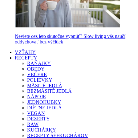
Neviete cez leto skutočne vypnúť? Slow living vás naučí
oddychovať bez výčitiek
VZŤAHY
RECEPTY
RAŇAJKY
OBEDY
VEČERE
POLIEVKY
MÄSITÉ JEDLÁ
BEZMÄSITÉ JEDLÁ
NÁPOJE
JEDNOHUBKY
DIÉTNE JEDLÁ
VEGAN
DEZERTY
RAW
KUCHÁRKY
RECEPTY ŠÉFKUCHÁROV