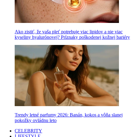
Ako zistiť, že vaša pleť potrebuje viac lipidov a nie viac
kyseliny hyalurónovej? Príznaky poškodenej kožnej bariéry
Trendy letné parfumy 2026: Banán, kokos a vôňa slanej
pokožky ovládnu leto
CELEBRITY
LIFESTYLE