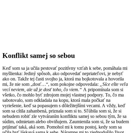
Konflikt samej so sebou
Keď som sa ja učila pestovať pozitívny vzťah k sebe, pomáhala mi
myšlienka: Jediný spôsob, ako odpovedať nepriateľovi, je nebyť
ako on. Takže tej časti svojho ja, ktorá ma bojkotovala a hovorila
mi, že nie som „dosť…“, som pokojne odpovedala:
„Síce ešte veľa
vecí neviem, ale už je dosť toho, čo viem.“
A pripomínala som si
všetko, čo mohlo byť zdrojom mojej vlastnej podpory. To, čo ma
sabotovalo, som odkladala na kopu, ktorá mala počkať na
vyriešenie, keď sa popasujem s dôležitejšími vecami. A vždy, keď
som sa cítila zahanbená, priznala som si to. Sľúbila som si, že si
nebudem robiť zle vytváraním konfliktu samej so sebou tým, že sa
súdim, odmietam alebo obviňujem. Zaumienila som si, že sa budem
prijímať taká, aká som. Pomohol mi k tomu postoj, kedy som sa
učila byť láskavá sama k sebe. Náramne mi to zjednodušilo život.