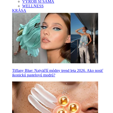
VYROB SI SAMA
WELLNESS
KRÁSA
Tiffany Blue: Najväčší módny trend leta 2026. Ako nosiť
ikonickú pastelovú modrú?