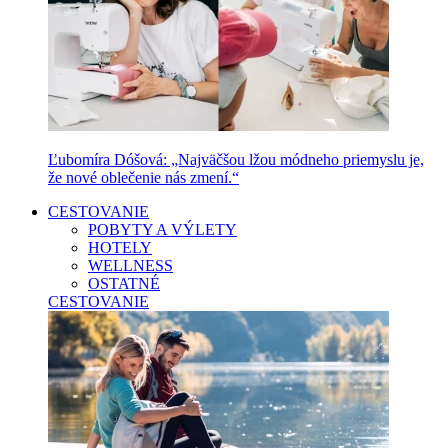
Ľubomíra Dóšová: „Najväčšou lžou módneho priemyslu je,
že nové oblečenie nás zmení.“
CESTOVANIE
POBYTY A VÝLETY
HOTELY
WELLNESS
OSTATNÉ
CESTOVANIE