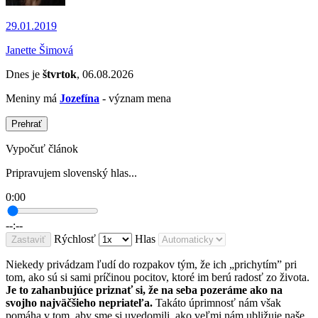
29.01.2019
Janette Šimová
Dnes je
štvrtok
, 06.08.2026
Meniny má
Jozefína
- význam mena
Prehrať
Vypočuť článok
Pripravujem slovenský hlas...
0:00
--:--
Rýchlosť
Hlas
Zastaviť
Niekedy privádzam ľudí do rozpakov tým, že ich „prichytím” pri
tom, ako sú si sami príčinou pocitov, ktoré im berú radosť zo života.
Je to zahanbujúce priznať si, že na seba pozeráme ako na
svojho najväčšieho nepriateľa.
Takáto úprimnosť nám však
pomáha v tom, aby sme si uvedomili, ako veľmi nám ubližuje naše