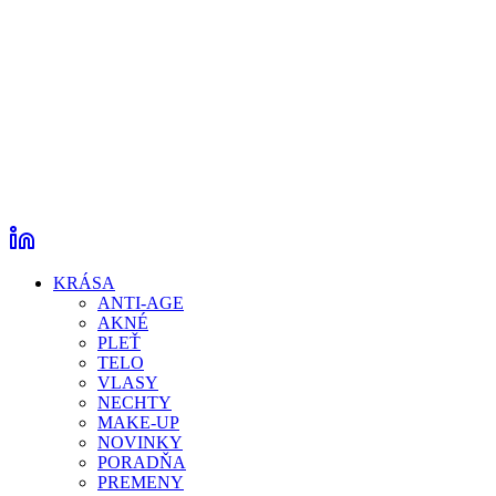
KRÁSA
ANTI-AGE
AKNÉ
PLEŤ
TELO
VLASY
NECHTY
MAKE-UP
NOVINKY
PORADŇA
PREMENY