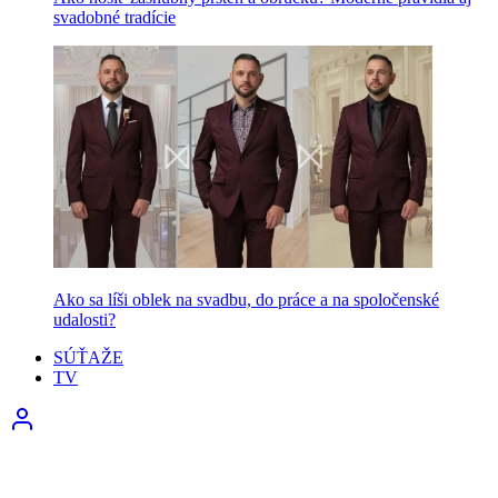
svadobné tradície
Ako sa líši oblek na svadbu, do práce a na spoločenské
udalosti?
SÚŤAŽE
TV