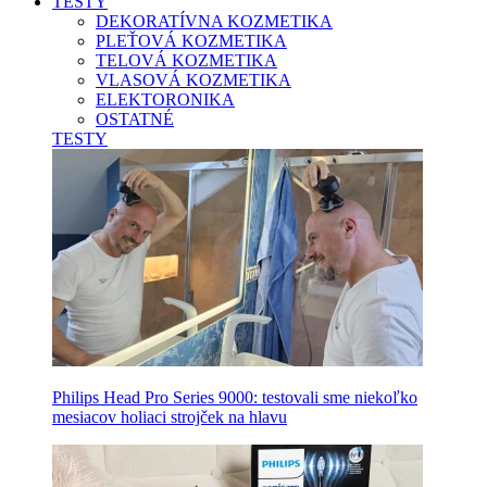
TESTY
DEKORATÍVNA KOZMETIKA
PLEŤOVÁ KOZMETIKA
TELOVÁ KOZMETIKA
VLASOVÁ KOZMETIKA
ELEKTORONIKA
OSTATNÉ
TESTY
Philips Head Pro Series 9000: testovali sme niekoľko
mesiacov holiaci strojček na hlavu