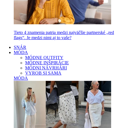
Tieto 4 znamenia patria medzi najväčšie partnerské „red
flags“. Je medzi nimi aj to vaše?
SNÁR
MÓDA
MÓDNE OUTFITY
MÓDNE INŠPIRÁCIE
MÓDNI NÁVRHÁRI
VYROB SI SAMA
MÓDA