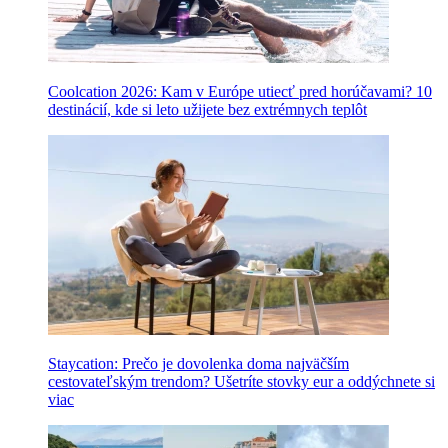
Coolcation 2026: Kam v Európe utiecť pred horúčavami? 10
destinácií, kde si leto užijete bez extrémnych teplôt
Staycation: Prečo je dovolenka doma najväčším
cestovateľským trendom? Ušetríte stovky eur a oddýchnete si
viac