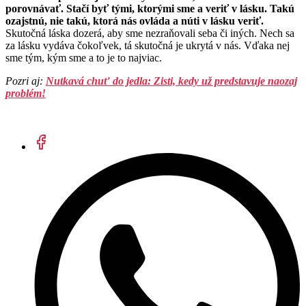
porovnávať. Stačí byť tými, ktorými sme a veriť v lásku. Takú
ozajstnú, nie takú, ktorá nás ovláda a núti v lásku veriť.
Skutočná láska dozerá, aby sme nezraňovali seba či iných. Nech sa
za lásku vydáva čokoľvek, tá skutočná je ukrytá v nás. Vďaka nej
sme tým, kým sme a to je to najviac.
Pozri aj:
Nutkavá chuť do jedla: Zisti, kedy už predstavuje naozaj
problém!