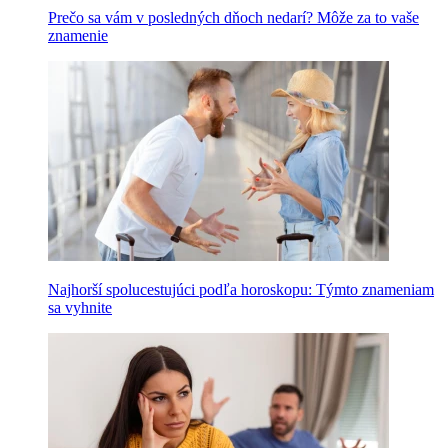
Prečo sa vám v posledných dňoch nedarí? Môže za to vaše
znamenie
Najhorší spolucestujúci podľa horoskopu: Týmto znameniam
sa vyhnite