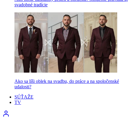
svadobné tradície
Ako sa líši oblek na svadbu, do práce a na spoločenské
udalosti?
SÚŤAŽE
TV