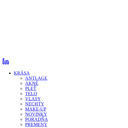
KRÁSA
ANTI-AGE
AKNÉ
PLEŤ
TELO
VLASY
NECHTY
MAKE-UP
NOVINKY
PORADŇA
PREMENY