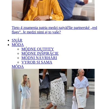
Tieto 4 znamenia patria medzi najväčšie partnerské „red
flags“. Je medzi nimi aj to vaše?
SNÁR
MÓDA
MÓDNE OUTFITY
MÓDNE INŠPIRÁCIE
MÓDNI NÁVRHÁRI
VYROB SI SAMA
MÓDA