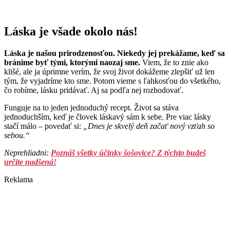
Láska je všade okolo nás!
Láska je našou prirodzenosťou. Niekedy jej prekážame, keď sa
bránime byť tými, ktorými naozaj sme.
Viem, že to znie ako
klišé, ale ja úprimne verím, že svoj život dokážeme zlepšiť už len
tým, že vyjadríme kto sme. Potom vieme s ľahkosťou do všetkého,
čo robíme, lásku pridávať. Aj sa podľa nej rozhodovať.
Funguje na to jeden jednoduchý recept. Život sa stáva
jednoduchším, keď je človek láskavý sám k sebe. Pre viac lásky
stačí málo – povedať si:
„Dnes je skvelý deň začať nový vzťah so
sebou.“
Neprehliadni:
Poznáš všetky účinky šošovice? Z týchto budeš
určite nadšená!
Reklama