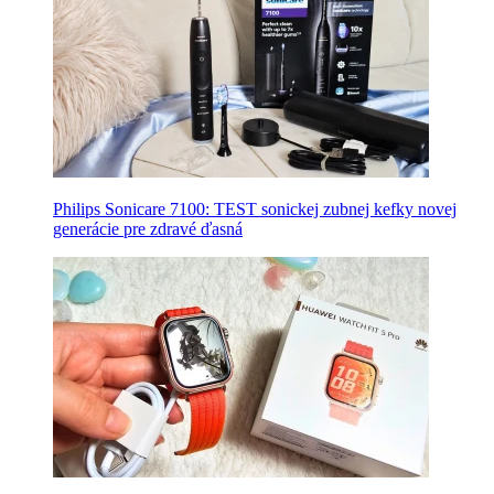
Philips Sonicare 7100: TEST sonickej zubnej kefky novej
generácie pre zdravé ďasná