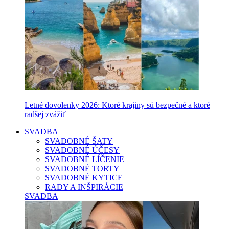
Letné dovolenky 2026: Ktoré krajiny sú bezpečné a ktoré
radšej zvážiť
SVADBA
SVADOBNÉ ŠATY
SVADOBNÉ ÚČESY
SVADOBNÉ LÍČENIE
SVADOBNÉ TORTY
SVADOBNÉ KYTICE
RADY A INŠPIRÁCIE
SVADBA