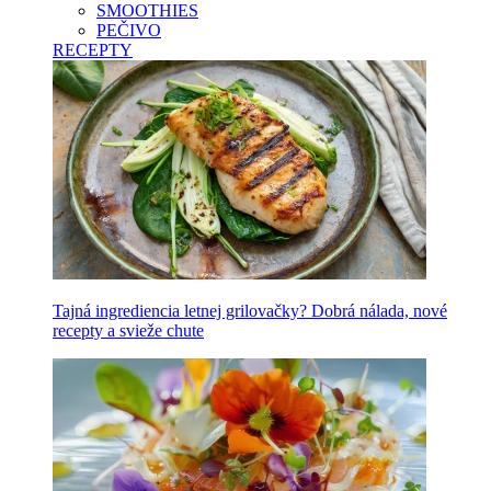
SMOOTHIES
PEČIVO
RECEPTY
Tajná ingrediencia letnej grilovačky? Dobrá nálada, nové
recepty a svieže chute