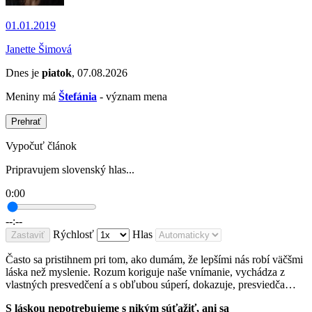
01.01.2019
Janette Šimová
Dnes je
piatok
, 07.08.2026
Meniny má
Štefánia
- význam mena
Prehrať
Vypočuť článok
Pripravujem slovenský hlas...
0:00
--:--
Rýchlosť
Hlas
Zastaviť
Často sa pristihnem pri tom, ako dumám, že lepšími nás robí väčšmi
láska než myslenie. Rozum koriguje naše vnímanie, vychádza z
vlastných presvedčení a s obľubou súperí, dokazuje, presviedča…
S láskou nepotrebujeme s nikým súťažiť, ani sa