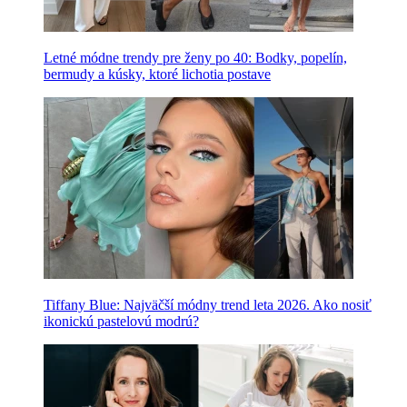
Letné módne trendy pre ženy po 40: Bodky, popelín,
bermudy a kúsky, ktoré lichotia postave
Tiffany Blue: Najväčší módny trend leta 2026. Ako nosiť
ikonickú pastelovú modrú?