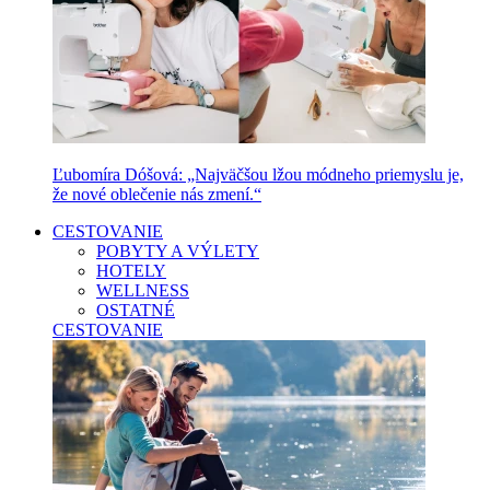
Ľubomíra Dóšová: „Najväčšou lžou módneho priemyslu je,
že nové oblečenie nás zmení.“
CESTOVANIE
POBYTY A VÝLETY
HOTELY
WELLNESS
OSTATNÉ
CESTOVANIE