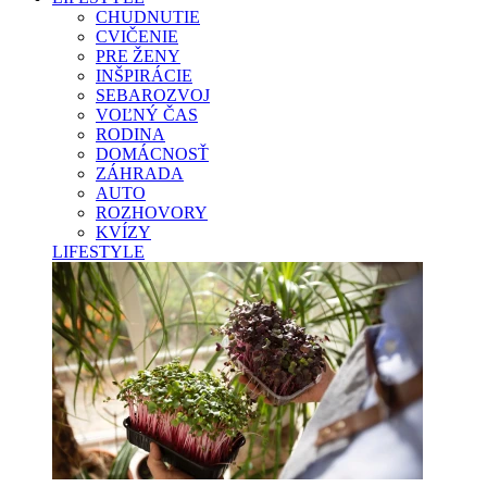
CHUDNUTIE
CVIČENIE
PRE ŽENY
INŠPIRÁCIE
SEBAROZVOJ
VOĽNÝ ČAS
RODINA
DOMÁCNOSŤ
ZÁHRADA
AUTO
ROZHOVORY
KVÍZY
LIFESTYLE