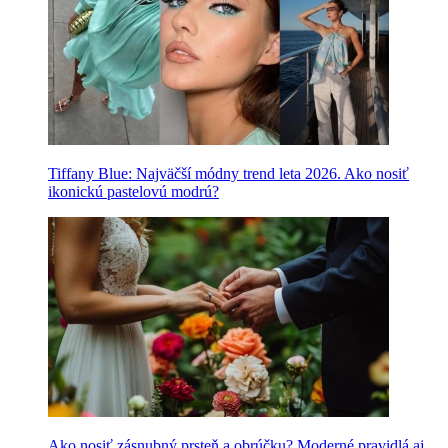
Tiffany Blue: Najväčší módny trend leta 2026. Ako nosiť
ikonickú pastelovú modrú?
Ako nosiť zásnubný prsteň a obrúčku? Moderné pravidlá aj