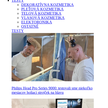
TESTY
DEKORATÍVNA KOZMETIKA
PLEŤOVÁ KOZMETIKA
TELOVÁ KOZMETIKA
VLASOVÁ KOZMETIKA
ELEKTORONIKA
OSTATNÉ
TESTY
Philips Head Pro Series 9000: testovali sme niekoľko
mesiacov holiaci strojček na hlavu