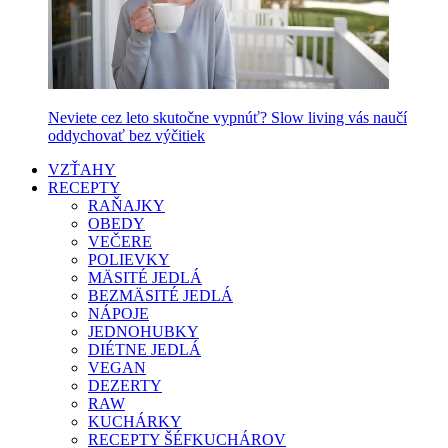
Neviete cez leto skutočne vypnúť? Slow living vás naučí
oddychovať bez výčitiek
VZŤAHY
RECEPTY
RAŇAJKY
OBEDY
VEČERE
POLIEVKY
MÄSITÉ JEDLÁ
BEZMÄSITÉ JEDLÁ
NÁPOJE
JEDNOHUBKY
DIÉTNE JEDLÁ
VEGAN
DEZERTY
RAW
KUCHÁRKY
RECEPTY ŠÉFKUCHÁROV