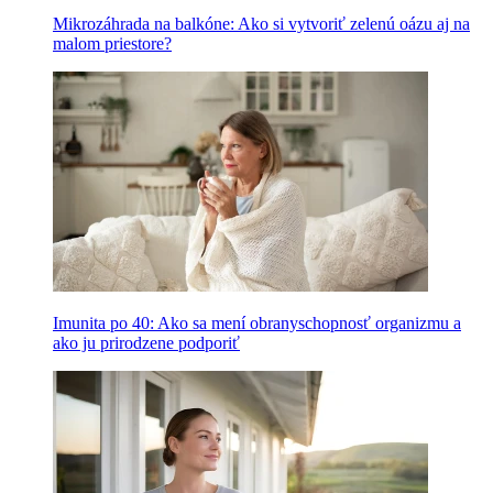
Mikrozáhrada na balkóne: Ako si vytvoriť zelenú oázu aj na
malom priestore?
Imunita po 40: Ako sa mení obranyschopnosť organizmu a
ako ju prirodzene podporiť