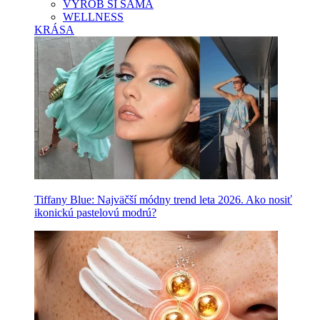
VYROB SI SAMA
WELLNESS
KRÁSA
Tiffany Blue: Najväčší módny trend leta 2026. Ako nosiť
ikonickú pastelovú modrú?