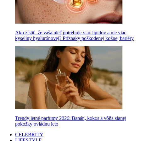
Ako zistiť, že vaša pleť potrebuje viac lipidov a nie viac
kyseliny hyalurónovej? Príznaky poškodenej kožnej bariéry
Trendy letné parfumy 2026: Banán, kokos a vôňa slanej
pokožky ovládnu leto
CELEBRITY
LIFESTYLE