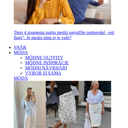
Tieto 4 znamenia patria medzi najväčšie partnerské „red
flags“. Je medzi nimi aj to vaše?
SNÁR
MÓDA
MÓDNE OUTFITY
MÓDNE INŠPIRÁCIE
MÓDNI NÁVRHÁRI
VYROB SI SAMA
MÓDA