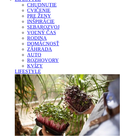
CHUDNUTIE
CVIČENIE
PRE ŽENY
INŠPIRÁCIE
SEBAROZVOJ
VOĽNÝ ČAS
RODINA
DOMÁCNOSŤ
ZÁHRADA
AUTO
ROZHOVORY
KVÍZY
LIFESTYLE