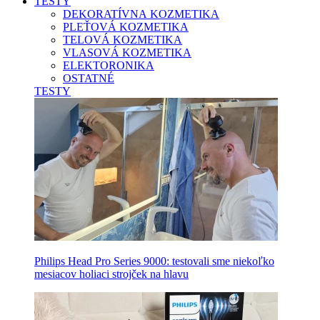
TESTY
DEKORATÍVNA KOZMETIKA
PLEŤOVÁ KOZMETIKA
TELOVÁ KOZMETIKA
VLASOVÁ KOZMETIKA
ELEKTORONIKA
OSTATNÉ
TESTY
Philips Head Pro Series 9000: testovali sme niekoľko
mesiacov holiaci strojček na hlavu