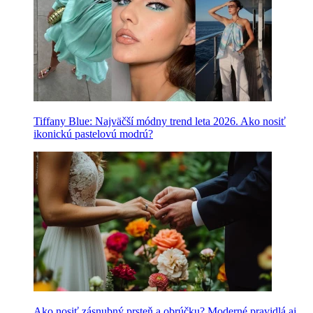
Tiffany Blue: Najväčší módny trend leta 2026. Ako nosiť
ikonickú pastelovú modrú?
Ako nosiť zásnubný prsteň a obrúčku? Moderné pravidlá aj