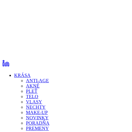
KRÁSA
ANTI-AGE
AKNÉ
PLEŤ
TELO
VLASY
NECHTY
MAKE-UP
NOVINKY
PORADŇA
PREMENY