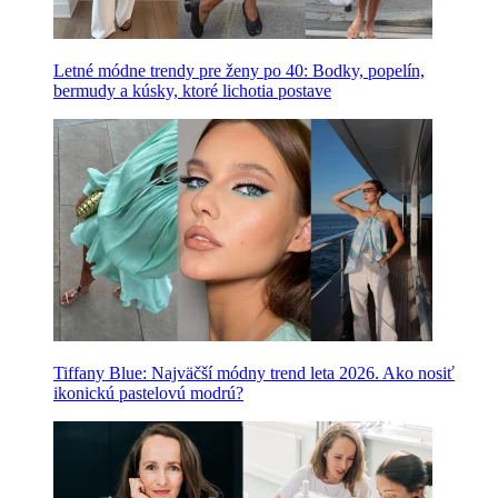
Letné módne trendy pre ženy po 40: Bodky, popelín,
bermudy a kúsky, ktoré lichotia postave
Tiffany Blue: Najväčší módny trend leta 2026. Ako nosiť
ikonickú pastelovú modrú?