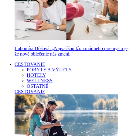
Ľubomíra Dóšová: „Najväčšou lžou módneho priemyslu je,
že nové oblečenie nás zmení.“
CESTOVANIE
POBYTY A VÝLETY
HOTELY
WELLNESS
OSTATNÉ
CESTOVANIE