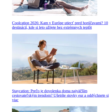
Coolcation 2026: Kam v Európe utiecť pred horúčavami? 10
destinácií, kde si leto užijete bez extrémnych teplôt
Staycation: Prečo je dovolenka doma najväčším
cestovateľským trendom? Ušetríte stovky eur a oddýchnete si
viac