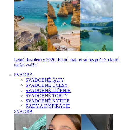
Letné dovolenky 2026: Ktoré krajiny sú bezpečné a ktoré
radšej zvážiť
SVADBA
SVADOBNÉ ŠATY
SVADOBNÉ ÚČESY
SVADOBNÉ LÍČENIE
SVADOBNÉ TORTY
SVADOBNÉ KYTICE
RADY A INŠPIRÁCIE
SVADBA