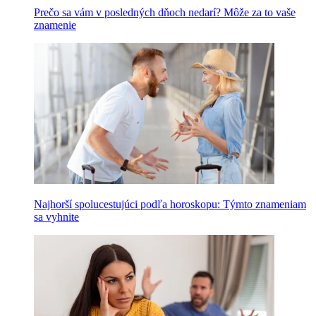
Prečo sa vám v posledných dňoch nedarí? Môže za to vaše
znamenie
Najhorší spolucestujúci podľa horoskopu: Týmto znameniam
sa vyhnite