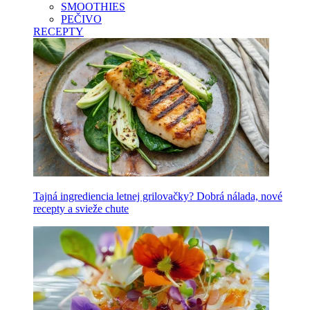
SMOOTHIES
PEČIVO
RECEPTY
Tajná ingrediencia letnej grilovačky? Dobrá nálada, nové
recepty a svieže chute