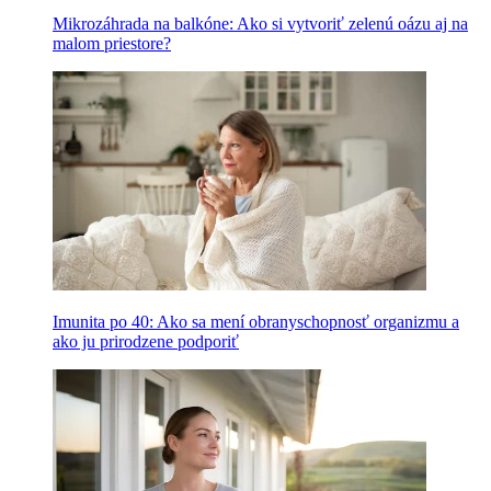
Mikrozáhrada na balkóne: Ako si vytvoriť zelenú oázu aj na
malom priestore?
Imunita po 40: Ako sa mení obranyschopnosť organizmu a
ako ju prirodzene podporiť