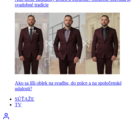
svadobné tradície
Ako sa líši oblek na svadbu, do práce a na spoločenské
udalosti?
SÚŤAŽE
TV