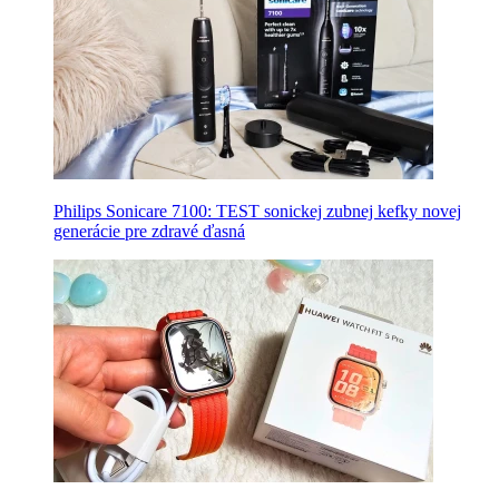
Philips Sonicare 7100: TEST sonickej zubnej kefky novej
generácie pre zdravé ďasná