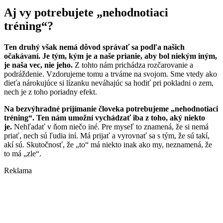
Aj vy potrebujete „nehodnotiaci
tréning“?
Ten druhý však nemá dôvod správať sa podľa našich
očakávaní. Je tým, kým je a naše prianie, aby bol niekým iným,
je naša vec, nie jeho.
Z tohto nám prichádza rozčarovanie a
podráždenie. Vzdorujeme tomu a trváme na svojom. Sme vtedy ako
dieťa nárokujúce si lízanku neváhajúc sa hodiť pri pokladni o zem,
nech je z toho poriadny efekt.
Na bezvýhradné prijímanie človeka potrebujeme „nehodnotiaci
tréning“. Ten nám umožní vychádzať iba z toho, aký niekto
je.
Nehľadať v ňom niečo iné. Pre myseľ to znamená, že si nemá
priať, nech sú ľudia iní. Má prijať a vyrovnať sa s tým, že sú takí,
akí sú. Skutočnosť, že „to“ má niekto inak ako my, neznamená, že
to má „zle“.
Reklama