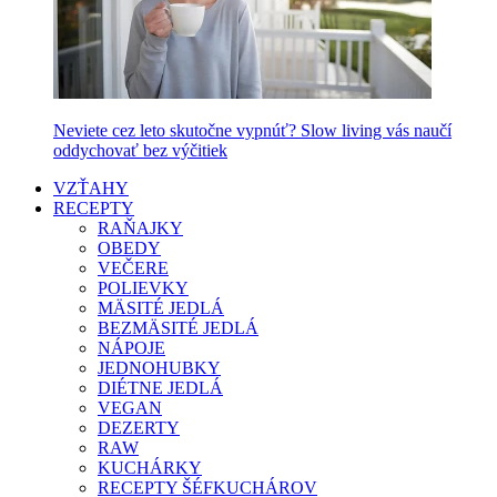
Neviete cez leto skutočne vypnúť? Slow living vás naučí
oddychovať bez výčitiek
VZŤAHY
RECEPTY
RAŇAJKY
OBEDY
VEČERE
POLIEVKY
MÄSITÉ JEDLÁ
BEZMÄSITÉ JEDLÁ
NÁPOJE
JEDNOHUBKY
DIÉTNE JEDLÁ
VEGAN
DEZERTY
RAW
KUCHÁRKY
RECEPTY ŠÉFKUCHÁROV