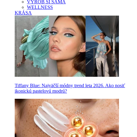
VYROB SI SAMA
WELLNESS
KRÁSA
Tiffany Blue: Najväčší módny trend leta 2026. Ako nosiť
ikonickú pastelovú modrú?