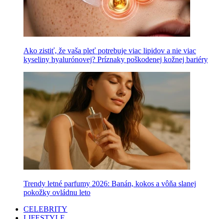
Ako zistiť, že vaša pleť potrebuje viac lipidov a nie viac
kyseliny hyalurónovej? Príznaky poškodenej kožnej bariéry
Trendy letné parfumy 2026: Banán, kokos a vôňa slanej
pokožky ovládnu leto
CELEBRITY
LIFESTYLE