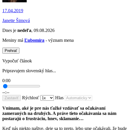
17.04.2019
Janette Šimová
Dnes je
nedeľa
, 09.08.2026
Meniny má
Ľubomíra
- význam mena
Prehrať
Vypočuť článok
Pripravujem slovenský hlas...
0:00
--:--
Rýchlosť
Hlas
Zastaviť
Vnímam, aké je pre nás ťažké vzdávať sa očakávaní
zameraných na druhých. A práve tieto očakávania sa nám
postarajú o frustráciu, hnev, sklamanie…
Keď nás niekto naštve, deje sa to preto, lebo sme očakávali, že bude