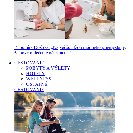
Ľubomíra Dóšová: „Najväčšou lžou módneho priemyslu je,
že nové oblečenie nás zmení.“
CESTOVANIE
POBYTY A VÝLETY
HOTELY
WELLNESS
OSTATNÉ
CESTOVANIE