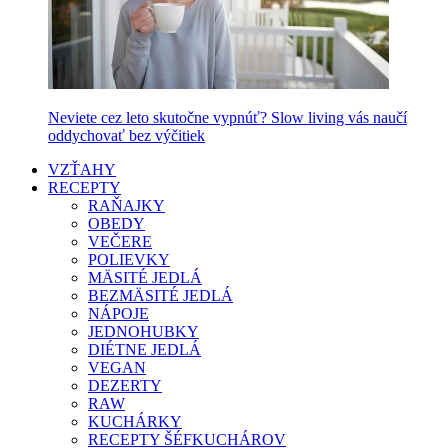
Neviete cez leto skutočne vypnúť? Slow living vás naučí
oddychovať bez výčitiek
VZŤAHY
RECEPTY
RAŇAJKY
OBEDY
VEČERE
POLIEVKY
MÄSITÉ JEDLÁ
BEZMÄSITÉ JEDLÁ
NÁPOJE
JEDNOHUBKY
DIÉTNE JEDLÁ
VEGAN
DEZERTY
RAW
KUCHÁRKY
RECEPTY ŠÉFKUCHÁROV