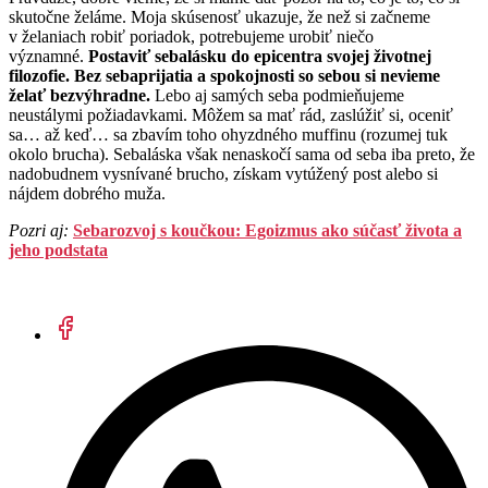
skutočne želáme. Moja skúsenosť ukazuje, že než si začneme
v želaniach robiť poriadok, potrebujeme urobiť niečo
významné.
Postaviť sebalásku do epicentra svojej životnej
filozofie. Bez sebaprijatia a spokojnosti so sebou si nevieme
želať bezvýhradne.
Lebo aj samých seba podmieňujeme
neustálymi požiadavkami. Môžem sa mať rád, zaslúžiť si, oceniť
sa… až keď… sa zbavím toho ohyzdného muffinu (rozumej tuk
okolo brucha). Sebaláska však nenaskočí sama od seba iba preto, že
nadobudnem vysnívané brucho, získam vytúžený post alebo si
nájdem dobrého muža.
Pozri aj:
Sebarozvoj s koučkou: Egoizmus ako súčasť života a
jeho podstata