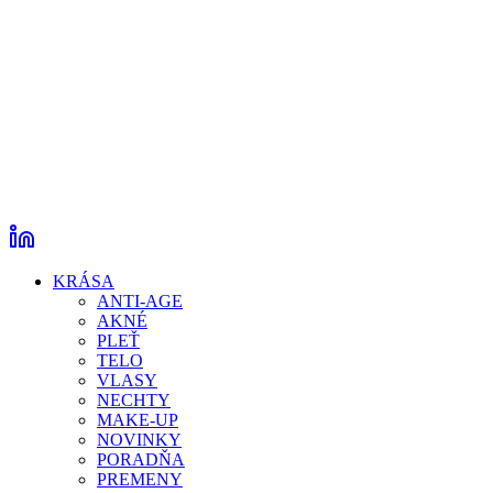
KRÁSA
ANTI-AGE
AKNÉ
PLEŤ
TELO
VLASY
NECHTY
MAKE-UP
NOVINKY
PORADŇA
PREMENY