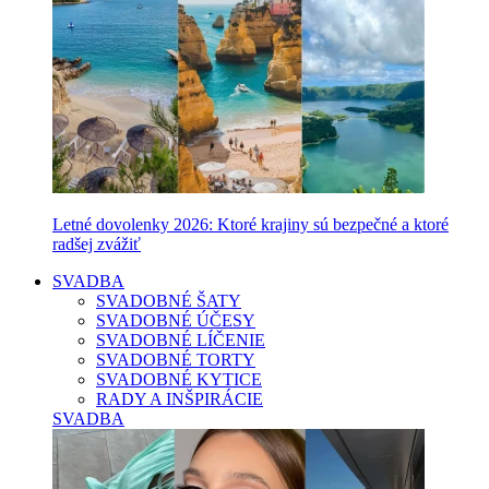
Letné dovolenky 2026: Ktoré krajiny sú bezpečné a ktoré
radšej zvážiť
SVADBA
SVADOBNÉ ŠATY
SVADOBNÉ ÚČESY
SVADOBNÉ LÍČENIE
SVADOBNÉ TORTY
SVADOBNÉ KYTICE
RADY A INŠPIRÁCIE
SVADBA