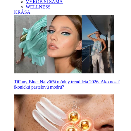
VYROB SI SAMA
WELLNESS
KRÁSA
Tiffany Blue: Najväčší módny trend leta 2026. Ako nosiť
ikonickú pastelovú modrú?