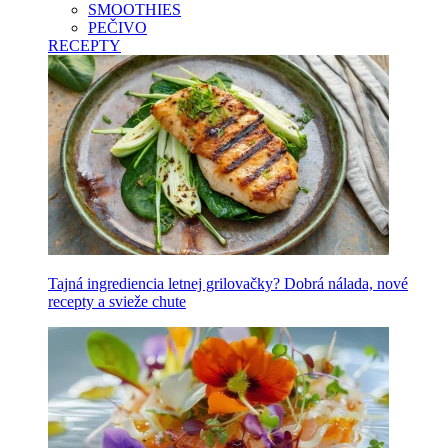
SMOOTHIES
PEČIVO
RECEPTY
Tajná ingrediencia letnej grilovačky? Dobrá nálada, nové
recepty a svieže chute