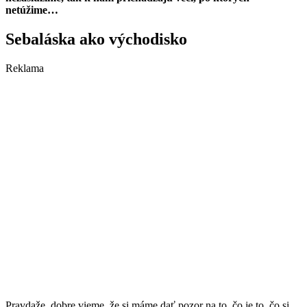
netúžime…
Sebaláska ako východisko
Reklama
Pravdaže, dobre vieme, že si máme dať pozor na to, čo je to, čo si