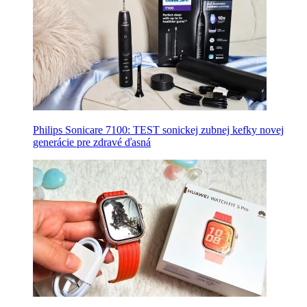
Philips Sonicare 7100: TEST sonickej zubnej kefky novej
generácie pre zdravé ďasná