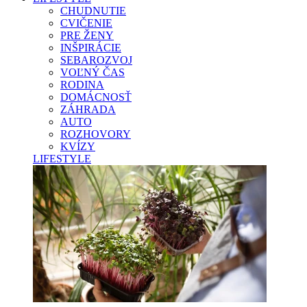
CHUDNUTIE
CVIČENIE
PRE ŽENY
INŠPIRÁCIE
SEBAROZVOJ
VOĽNÝ ČAS
RODINA
DOMÁCNOSŤ
ZÁHRADA
AUTO
ROZHOVORY
KVÍZY
LIFESTYLE