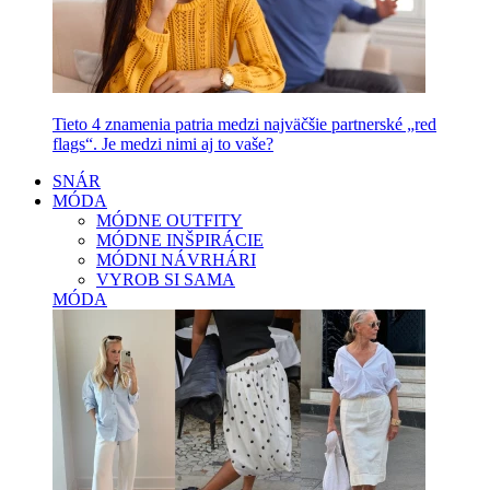
Tieto 4 znamenia patria medzi najväčšie partnerské „red
flags“. Je medzi nimi aj to vaše?
SNÁR
MÓDA
MÓDNE OUTFITY
MÓDNE INŠPIRÁCIE
MÓDNI NÁVRHÁRI
VYROB SI SAMA
MÓDA