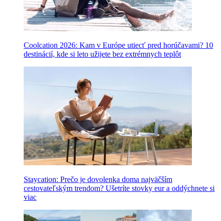
Coolcation 2026: Kam v Európe utiecť pred horúčavami? 10
destinácií, kde si leto užijete bez extrémnych teplôt
Staycation: Prečo je dovolenka doma najväčším
cestovateľským trendom? Ušetríte stovky eur a oddýchnete si
viac