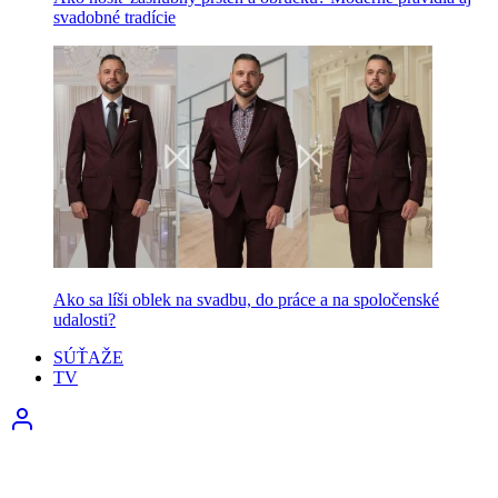
svadobné tradície
Ako sa líši oblek na svadbu, do práce a na spoločenské
udalosti?
SÚŤAŽE
TV