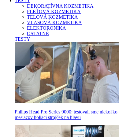
TESTY
DEKORATÍVNA KOZMETIKA
PLEŤOVÁ KOZMETIKA
TELOVÁ KOZMETIKA
VLASOVÁ KOZMETIKA
ELEKTORONIKA
OSTATNÉ
TESTY
Philips Head Pro Series 9000: testovali sme niekoľko
mesiacov holiaci strojček na hlavu