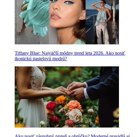
Tiffany Blue: Najväčší módny trend leta 2026. Ako nosiť
ikonickú pastelovú modrú?
Ako nosiť zásnubný prsteň a obrúčku? Moderné pravidlá aj