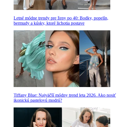
Letné módne trendy pre ženy po 40: Bodky, popelín,
bermudy a kúsky, ktoré lichotia postave
Tiffany Blue: Najväčší módny trend leta 2026. Ako nosiť
ikonickú pastelovú modrú?