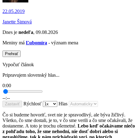
22.05.2019
Janette Šimová
Dnes je
nedeľa
, 09.08.2026
Meniny má
Ľubomíra
- význam mena
Prehrať
Vypočuť článok
Pripravujem slovenský hlas...
0:00
--:--
Rýchlosť
Hlas
Zastaviť
Čo si budeme hovoriť, svet nie je spravodlivý, ale býva žičlivý.
Všetko, čo sme dostali, je to, v čo sme verili a čo sme očakávali, že
dostaneme. A toto je trochu ošemetné.
Lebo keď očakávame niečo
z pohľadu toho, že sme nehodní, nie dosť dobrí alebo si
nezaslúžime, tak k nám prichádzajú veci, po ktorých