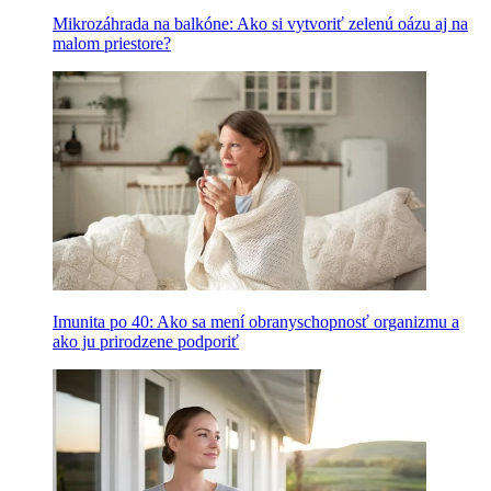
Mikrozáhrada na balkóne: Ako si vytvoriť zelenú oázu aj na
malom priestore?
Imunita po 40: Ako sa mení obranyschopnosť organizmu a
ako ju prirodzene podporiť