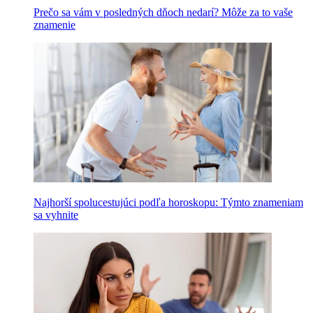
Prečo sa vám v posledných dňoch nedarí? Môže za to vaše
znamenie
Najhorší spolucestujúci podľa horoskopu: Týmto znameniam
sa vyhnite