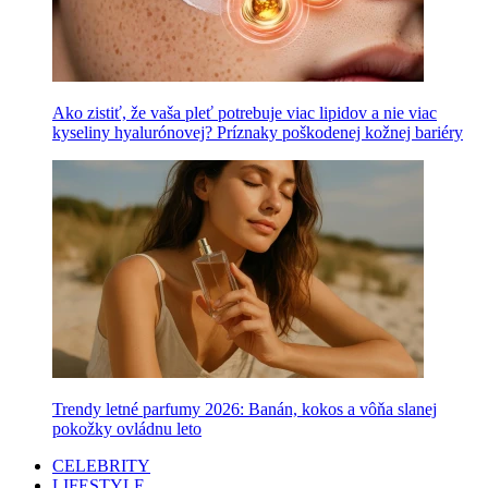
Ako zistiť, že vaša pleť potrebuje viac lipidov a nie viac
kyseliny hyalurónovej? Príznaky poškodenej kožnej bariéry
Trendy letné parfumy 2026: Banán, kokos a vôňa slanej
pokožky ovládnu leto
CELEBRITY
LIFESTYLE