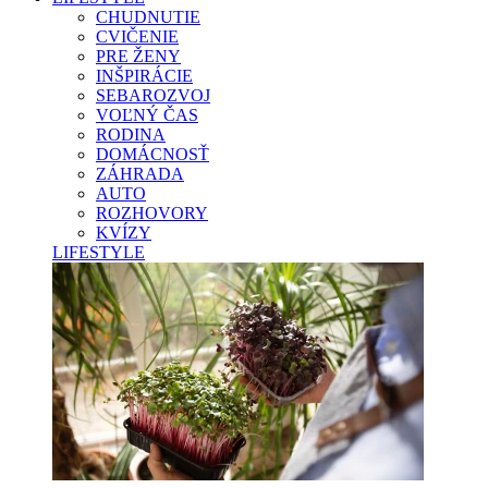
CHUDNUTIE
CVIČENIE
PRE ŽENY
INŠPIRÁCIE
SEBAROZVOJ
VOĽNÝ ČAS
RODINA
DOMÁCNOSŤ
ZÁHRADA
AUTO
ROZHOVORY
KVÍZY
LIFESTYLE