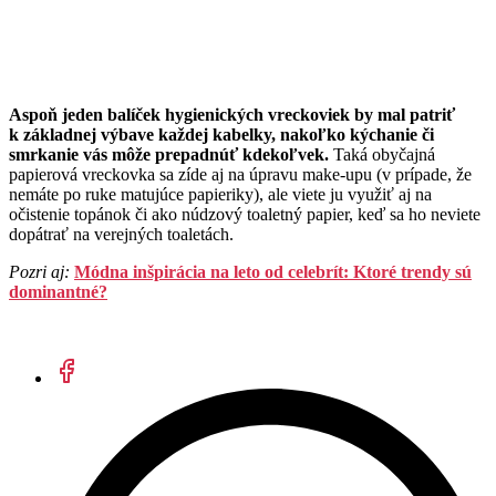
Aspoň jeden balíček hygienických vreckoviek by mal patriť
k základnej výbave každej kabelky, nakoľko kýchanie či
smrkanie vás môže prepadnúť kdekoľvek.
Taká obyčajná
papierová vreckovka sa zíde aj na úpravu make-upu (v prípade, že
nemáte po ruke matujúce papieriky), ale viete ju využiť aj na
očistenie topánok či ako núdzový toaletný papier, keď sa ho neviete
dopátrať na verejných toaletách.
Pozri aj:
Módna inšpirácia na leto od celebrít: Ktoré trendy sú
dominantné?