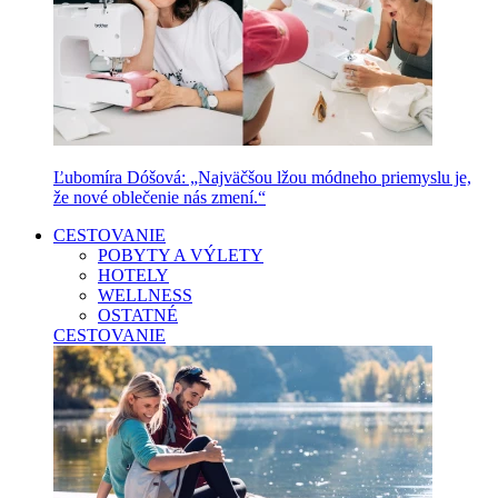
Ľubomíra Dóšová: „Najväčšou lžou módneho priemyslu je,
že nové oblečenie nás zmení.“
CESTOVANIE
POBYTY A VÝLETY
HOTELY
WELLNESS
OSTATNÉ
CESTOVANIE