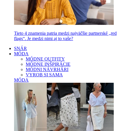
Tieto 4 znamenia patria medzi najväčšie partnerské „red
flags“. Je medzi nimi aj to vaše?
SNÁR
MÓDA
MÓDNE OUTFITY
MÓDNE INŠPIRÁCIE
MÓDNI NÁVRHÁRI
VYROB SI SAMA
MÓDA