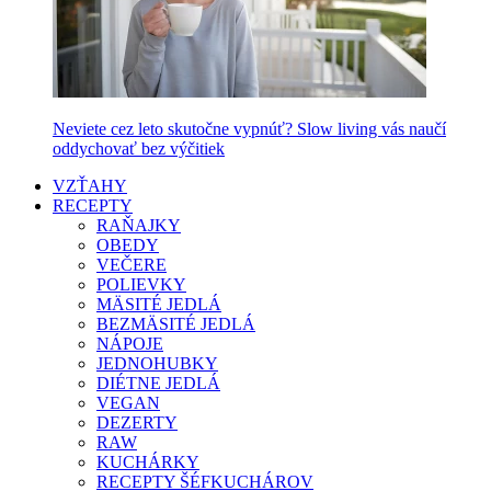
Neviete cez leto skutočne vypnúť? Slow living vás naučí
oddychovať bez výčitiek
VZŤAHY
RECEPTY
RAŇAJKY
OBEDY
VEČERE
POLIEVKY
MÄSITÉ JEDLÁ
BEZMÄSITÉ JEDLÁ
NÁPOJE
JEDNOHUBKY
DIÉTNE JEDLÁ
VEGAN
DEZERTY
RAW
KUCHÁRKY
RECEPTY ŠÉFKUCHÁROV