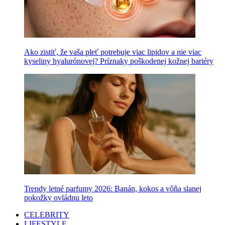
Ako zistiť, že vaša pleť potrebuje viac lipidov a nie viac
kyseliny hyalurónovej? Príznaky poškodenej kožnej bariéry
Trendy letné parfumy 2026: Banán, kokos a vôňa slanej
pokožky ovládnu leto
CELEBRITY
LIFESTYLE