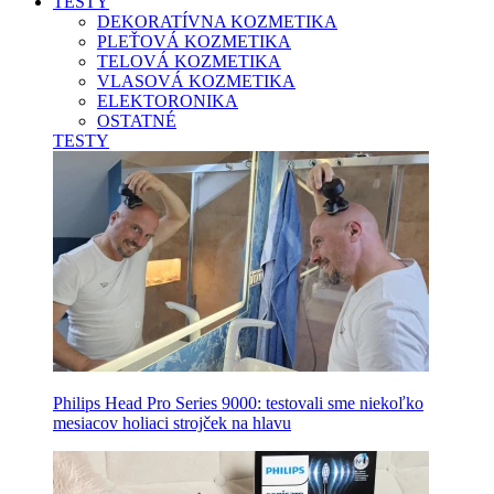
TESTY
DEKORATÍVNA KOZMETIKA
PLEŤOVÁ KOZMETIKA
TELOVÁ KOZMETIKA
VLASOVÁ KOZMETIKA
ELEKTORONIKA
OSTATNÉ
TESTY
Philips Head Pro Series 9000: testovali sme niekoľko
mesiacov holiaci strojček na hlavu