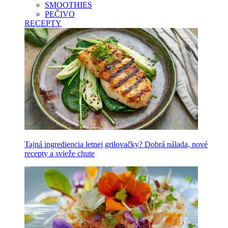
SMOOTHIES
PEČIVO
RECEPTY
Tajná ingrediencia letnej grilovačky? Dobrá nálada, nové
recepty a svieže chute