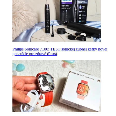
Philips Sonicare 7100: TEST sonickej zubnej kefky novej
generácie pre zdravé ďasná