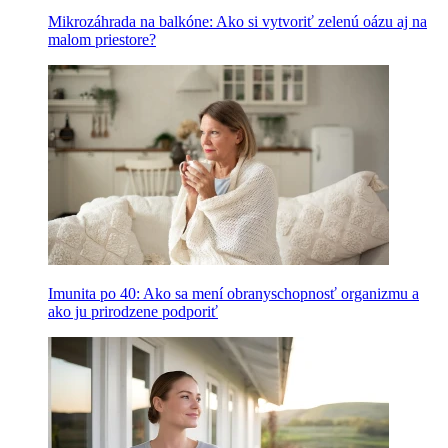
Mikrozáhrada na balkóne: Ako si vytvoriť zelenú oázu aj na
malom priestore?
Imunita po 40: Ako sa mení obranyschopnosť organizmu a
ako ju prirodzene podporiť