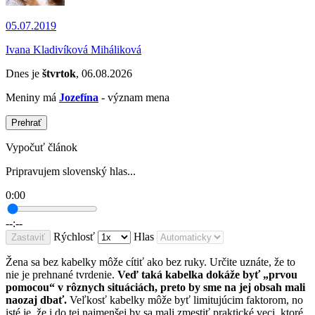
05.07.2019
Ivana Kladivíková Miháliková
Dnes je
štvrtok
, 06.08.2026
Meniny má
Jozefína
- význam mena
Prehrať
Vypočuť článok
Pripravujem slovenský hlas...
0:00
--:--
Rýchlosť
Hlas
Zastaviť
Žena sa bez kabelky môže cítiť ako bez ruky. Určite uznáte, že to
nie je prehnané tvrdenie.
Veď taká kabelka dokáže byť „prvou
pomocou“ v rôznych situáciách, preto by sme na jej obsah mali
naozaj dbať.
Veľkosť kabelky môže byť limitujúcim faktorom, no
isté je, že i do tej najmenšej by sa mali zmestiť praktické veci, ktoré