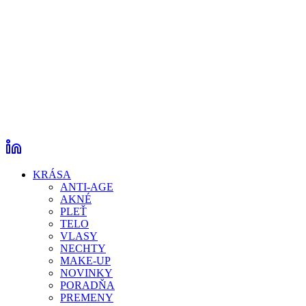
KRÁSA
ANTI-AGE
AKNÉ
PLEŤ
TELO
VLASY
NECHTY
MAKE-UP
NOVINKY
PORADŇA
PREMENY