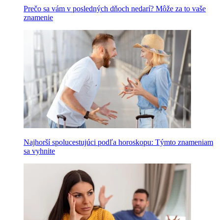
Prečo sa vám v posledných dňoch nedarí? Môže za to vaše
znamenie
Najhorší spolucestujúci podľa horoskopu: Týmto znameniam
sa vyhnite