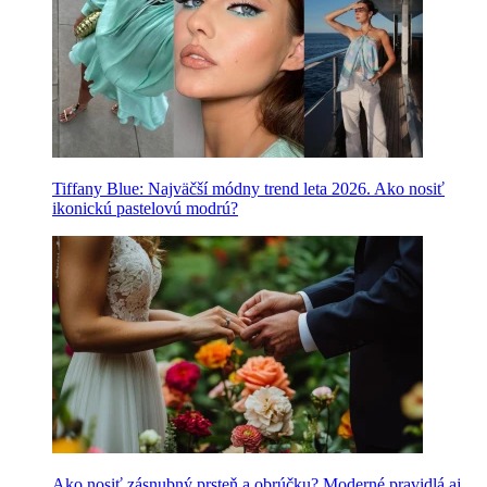
Tiffany Blue: Najväčší módny trend leta 2026. Ako nosiť
ikonickú pastelovú modrú?
Ako nosiť zásnubný prsteň a obrúčku? Moderné pravidlá aj