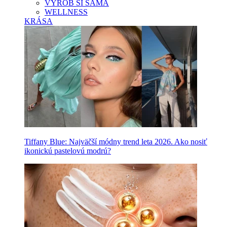
VYROB SI SAMA
WELLNESS
KRÁSA
Tiffany Blue: Najväčší módny trend leta 2026. Ako nosiť
ikonickú pastelovú modrú?