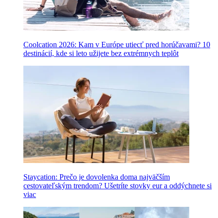
Coolcation 2026: Kam v Európe utiecť pred horúčavami? 10
destinácií, kde si leto užijete bez extrémnych teplôt
Staycation: Prečo je dovolenka doma najväčším
cestovateľským trendom? Ušetríte stovky eur a oddýchnete si
viac