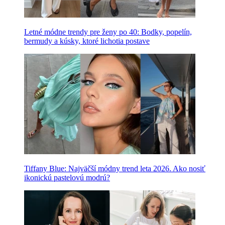
Letné módne trendy pre ženy po 40: Bodky, popelín,
bermudy a kúsky, ktoré lichotia postave
Tiffany Blue: Najväčší módny trend leta 2026. Ako nosiť
ikonickú pastelovú modrú?