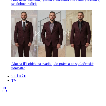
svadobné tradície
Ako sa líši oblek na svadbu, do práce a na spoločenské
udalosti?
SÚŤAŽE
TV