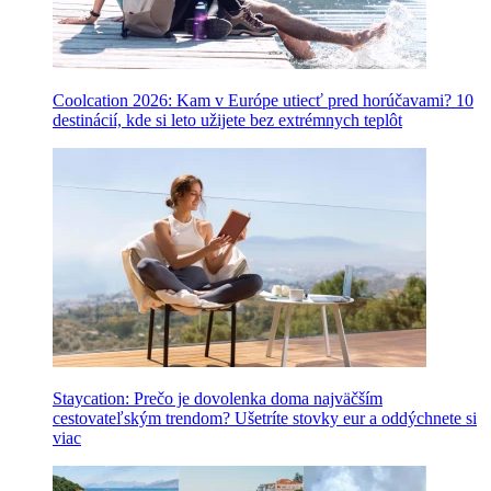
Coolcation 2026: Kam v Európe utiecť pred horúčavami? 10
destinácií, kde si leto užijete bez extrémnych teplôt
Staycation: Prečo je dovolenka doma najväčším
cestovateľským trendom? Ušetríte stovky eur a oddýchnete si
viac