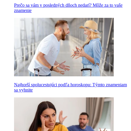
Prečo sa vám v posledných dňoch nedarí? Môže za to vaše
znamenie
Najhorší spolucestujúci podľa horoskopu: Týmto znameniam
sa vyhnite