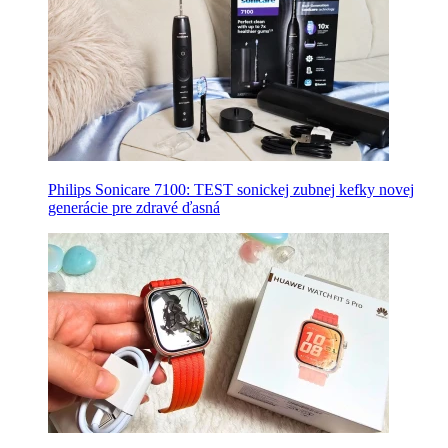
Philips Sonicare 7100: TEST sonickej zubnej kefky novej
generácie pre zdravé ďasná