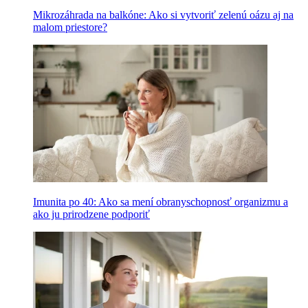
Mikrozáhrada na balkóne: Ako si vytvoriť zelenú oázu aj na
malom priestore?
Imunita po 40: Ako sa mení obranyschopnosť organizmu a
ako ju prirodzene podporiť