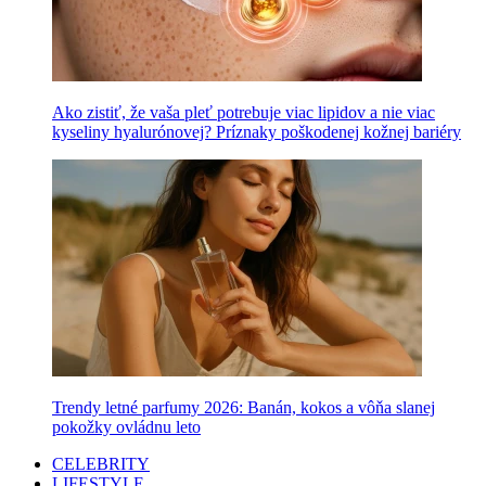
Ako zistiť, že vaša pleť potrebuje viac lipidov a nie viac
kyseliny hyalurónovej? Príznaky poškodenej kožnej bariéry
Trendy letné parfumy 2026: Banán, kokos a vôňa slanej
pokožky ovládnu leto
CELEBRITY
LIFESTYLE