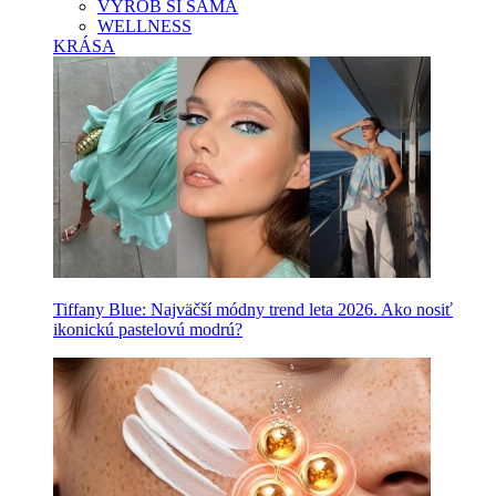
VYROB SI SAMA
WELLNESS
KRÁSA
Tiffany Blue: Najväčší módny trend leta 2026. Ako nosiť
ikonickú pastelovú modrú?