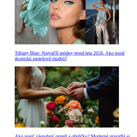
Tiffany Blue: Najväčší módny trend leta 2026. Ako nosiť
ikonickú pastelovú modrú?
Ako nosiť zásnubný prsteň a obrúčku? Moderné pravidlá aj