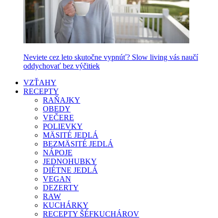
Neviete cez leto skutočne vypnúť? Slow living vás naučí
oddychovať bez výčitiek
VZŤAHY
RECEPTY
RAŇAJKY
OBEDY
VEČERE
POLIEVKY
MÄSITÉ JEDLÁ
BEZMÄSITÉ JEDLÁ
NÁPOJE
JEDNOHUBKY
DIÉTNE JEDLÁ
VEGAN
DEZERTY
RAW
KUCHÁRKY
RECEPTY ŠÉFKUCHÁROV