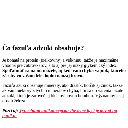
Čo fazuľa adzuki obsahuje?
Je bohatá na proteín (bielkoviny) a vlákninu, takže je maximálne
vhodná pre cukrovkárov, a to aj pre jej nízky glykemický index.
Spoľahnúť sa na ňu môžete, aj keď vám chýba vápnik, ktorého
zásoby vo vašom tele doplní naozaj hravo.
Fazuľa azuki obsahuje minerály, ako draslík, horčík aj zinok, takže
ak vám niektorý z týchto minerálov chýba, hor sa do varenia fazule
adzuki, ktorá je zároveň aj bielkovinovou bombou. Významný je aj
obsah železa.
Pozri aj:
Vynechaná antikoncepcia: Povieme ti, či je dôvod na
paniku ​