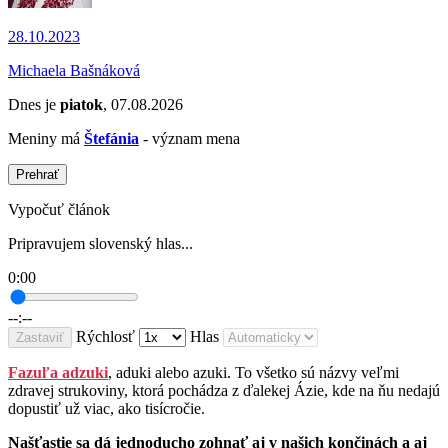
28.10.2023
Michaela Bašnáková
Dnes je
piatok
, 07.08.2026
Meniny má
Štefánia
- význam mena
Prehrať
Vypočuť článok
Pripravujem slovenský hlas...
0:00
--:--
Rýchlosť
Hlas
Zastaviť
Fazuľa adzuki
, aduki alebo azuki. To všetko sú názvy veľmi
zdravej strukoviny, ktorá pochádza z ďalekej Ázie, kde na ňu nedajú
dopustiť už viac, ako tisícročie.
Našťastie sa dá jednoducho zohnať aj v našich končinách a aj