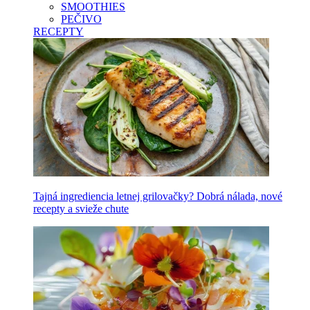
SMOOTHIES
PEČIVO
RECEPTY
Tajná ingrediencia letnej grilovačky? Dobrá nálada, nové
recepty a svieže chute