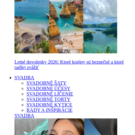
Letné dovolenky 2026: Ktoré krajiny sú bezpečné a ktoré
radšej zvážiť
SVADBA
SVADOBNÉ ŠATY
SVADOBNÉ ÚČESY
SVADOBNÉ LÍČENIE
SVADOBNÉ TORTY
SVADOBNÉ KYTICE
RADY A INŠPIRÁCIE
SVADBA