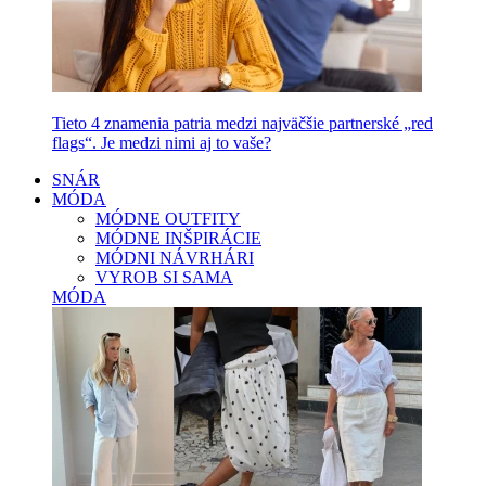
Tieto 4 znamenia patria medzi najväčšie partnerské „red
flags“. Je medzi nimi aj to vaše?
SNÁR
MÓDA
MÓDNE OUTFITY
MÓDNE INŠPIRÁCIE
MÓDNI NÁVRHÁRI
VYROB SI SAMA
MÓDA