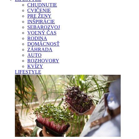
CHUDNUTIE
CVIČENIE
PRE ŽENY
INŠPIRÁCIE
SEBAROZVOJ
VOĽNÝ ČAS
RODINA
DOMÁCNOSŤ
ZÁHRADA
AUTO
ROZHOVORY
KVÍZY
LIFESTYLE