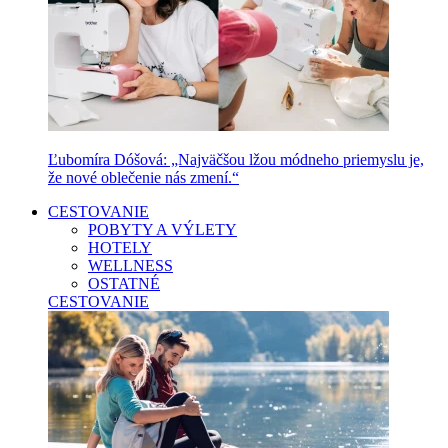
Ľubomíra Dóšová: „Najväčšou lžou módneho priemyslu je,
že nové oblečenie nás zmení.“
CESTOVANIE
POBYTY A VÝLETY
HOTELY
WELLNESS
OSTATNÉ
CESTOVANIE