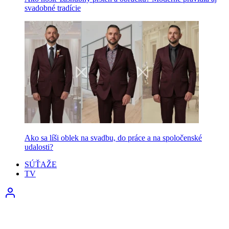
svadobné tradície
Ako sa líši oblek na svadbu, do práce a na spoločenské
udalosti?
SÚŤAŽE
TV