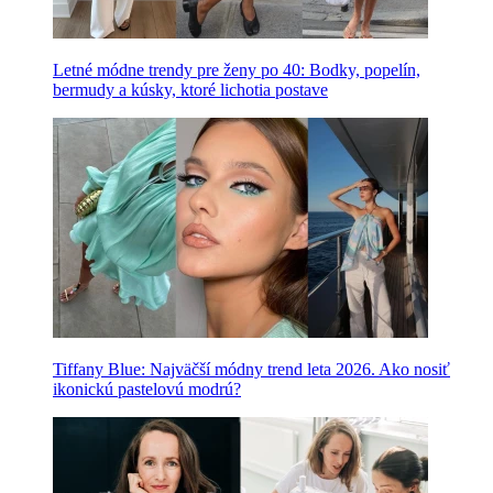
Letné módne trendy pre ženy po 40: Bodky, popelín,
bermudy a kúsky, ktoré lichotia postave
Tiffany Blue: Najväčší módny trend leta 2026. Ako nosiť
ikonickú pastelovú modrú?