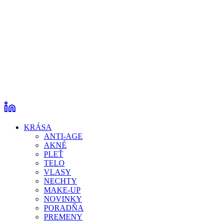
KRÁSA
ANTI-AGE
AKNÉ
PLEŤ
TELO
VLASY
NECHTY
MAKE-UP
NOVINKY
PORADŇA
PREMENY