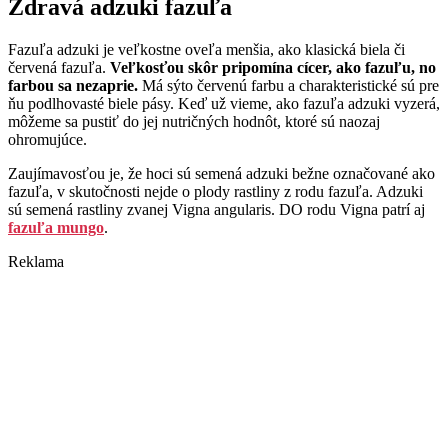
Zdravá adzuki fazuľa
Fazuľa adzuki je veľkostne oveľa menšia, ako klasická biela či
červená fazuľa.
Veľkosťou skôr pripomína cícer, ako fazuľu, no
farbou sa nezaprie.
Má sýto červenú farbu a charakteristické sú pre
ňu podlhovasté biele pásy. Keď už vieme, ako fazuľa adzuki vyzerá,
môžeme sa pustiť do jej nutričných hodnôt, ktoré sú naozaj
ohromujúce.
Zaujímavosťou je, že hoci sú semená adzuki bežne označované ako
fazuľa, v skutočnosti nejde o plody rastliny z rodu fazuľa. Adzuki
sú semená rastliny zvanej Vigna angularis. DO rodu Vigna patrí aj
fazuľa mungo
.
Reklama