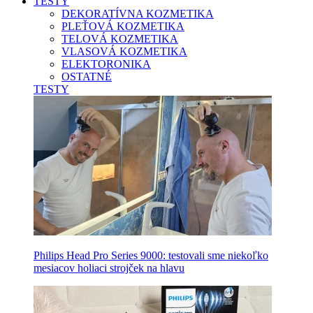
TESTY
DEKORATÍVNA KOZMETIKA
PLEŤOVÁ KOZMETIKA
TELOVÁ KOZMETIKA
VLASOVÁ KOZMETIKA
ELEKTORONIKA
OSTATNÉ
TESTY
Philips Head Pro Series 9000: testovali sme niekoľko
mesiacov holiaci strojček na hlavu