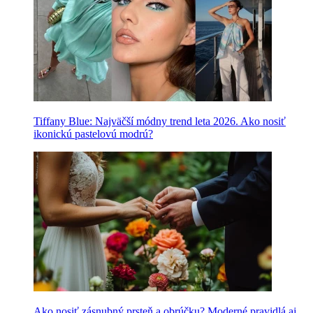
Tiffany Blue: Najväčší módny trend leta 2026. Ako nosiť
ikonickú pastelovú modrú?
Ako nosiť zásnubný prsteň a obrúčku? Moderné pravidlá aj