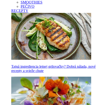
SMOOTHIES
PEČIVO
RECEPTY
Tajná ingrediencia letnej grilovačky? Dobrá nálada, nové
recepty a svieže chute