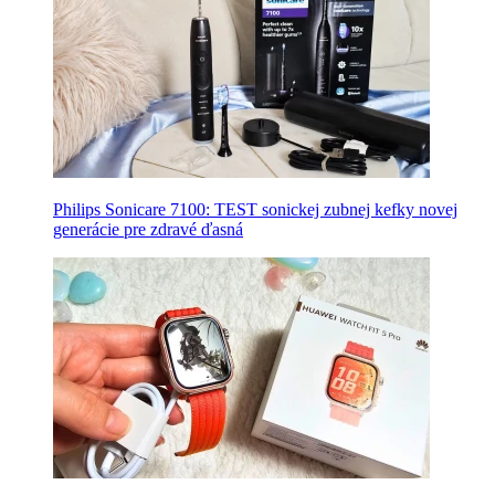
Philips Sonicare 7100: TEST sonickej zubnej kefky novej
generácie pre zdravé ďasná