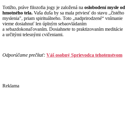
Totižto, práve filozofia jogy je založená na
oslobodení mysle od
hmotného tela.
Vaša duša by sa mala priviesť do stavu ,,čistého
myslenia", priam spirituálneho. Toto „nadprirodzené“ vnímanie
vieme dosiahnuť len úplným sebaovládaním
a sebazdokonaľovaním. Dosiahnete to praktizovaním meditácie
a určitými telesnými cvičeniami.
Odporúčame prečítať:
Váš osobný Sprievodca tehotenstvom
Reklama