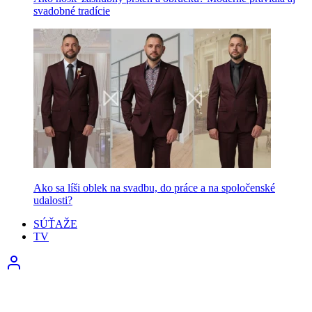
svadobné tradície
Ako sa líši oblek na svadbu, do práce a na spoločenské
udalosti?
SÚŤAŽE
TV