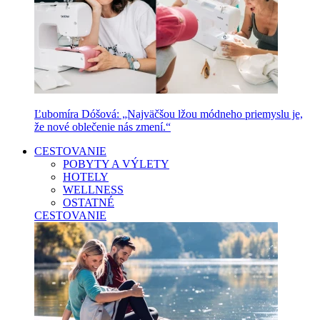
Ľubomíra Dóšová: „Najväčšou lžou módneho priemyslu je,
že nové oblečenie nás zmení.“
CESTOVANIE
POBYTY A VÝLETY
HOTELY
WELLNESS
OSTATNÉ
CESTOVANIE