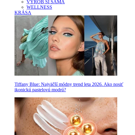
VYROB SI SAMA
WELLNESS
KRÁSA
Tiffany Blue: Najväčší módny trend leta 2026. Ako nosiť
ikonickú pastelovú modrú?