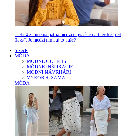
Tieto 4 znamenia patria medzi najväčšie partnerské „red
flags“. Je medzi nimi aj to vaše?
SNÁR
MÓDA
MÓDNE OUTFITY
MÓDNE INŠPIRÁCIE
MÓDNI NÁVRHÁRI
VYROB SI SAMA
MÓDA