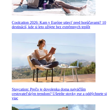
Coolcation 2026: Kam v Európe utiecť pred horúčavami? 10
destinácií, kde si leto užijete bez extrémnych teplôt
Staycation: Prečo je dovolenka doma najväčším
cestovateľským trendom? Ušetríte stovky eur a oddýchnete si
viac