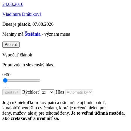
24.03.2016
Vladimíra Drábiková
Dnes je
piatok
, 07.08.2026
Meniny má
Štefánia
- význam mena
Prehrať
Vypočuť článok
Pripravujem slovenský hlas...
0:00
--:--
Rýchlosť
Hlas
Zastaviť
Joga už niekoľko rokov patrí a ešte určite aj bude patriť,
k najobľúbenejším cvičeniam, ktoré je určené nielen pre
ženy, mužov, ale aj pre tehotné ženy.
Je to veľmi účinná metóda,
ako zrelaxovať a uvoľniť sa.