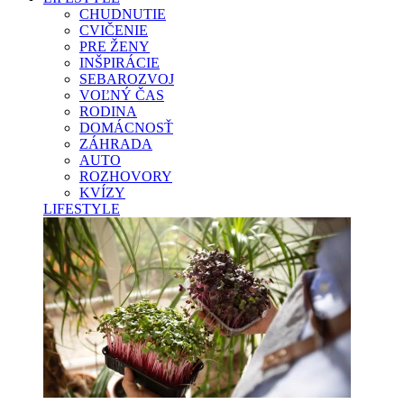
CHUDNUTIE
CVIČENIE
PRE ŽENY
INŠPIRÁCIE
SEBAROZVOJ
VOĽNÝ ČAS
RODINA
DOMÁCNOSŤ
ZÁHRADA
AUTO
ROZHOVORY
KVÍZY
LIFESTYLE