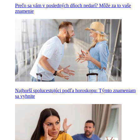
Prečo sa vám v posledných dňoch nedarí? Môže za to vaše
znamenie
Najhorší spolucestujúci podľa horoskopu: Týmto znameniam
sa vyhnite