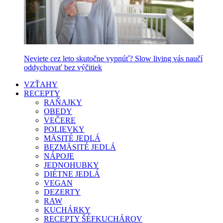
Neviete cez leto skutočne vypnúť? Slow living vás naučí
oddychovať bez výčitiek
VZŤAHY
RECEPTY
RAŇAJKY
OBEDY
VEČERE
POLIEVKY
MÄSITÉ JEDLÁ
BEZMÄSITÉ JEDLÁ
NÁPOJE
JEDNOHUBKY
DIÉTNE JEDLÁ
VEGAN
DEZERTY
RAW
KUCHÁRKY
RECEPTY ŠÉFKUCHÁROV