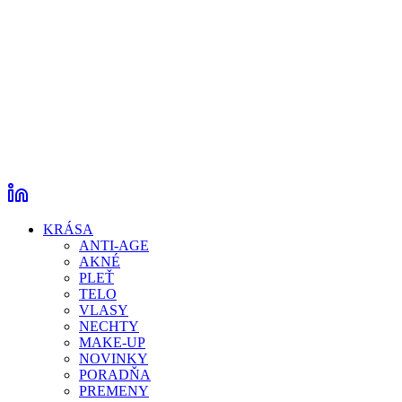
KRÁSA
ANTI-AGE
AKNÉ
PLEŤ
TELO
VLASY
NECHTY
MAKE-UP
NOVINKY
PORADŇA
PREMENY