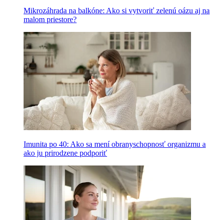
Mikrozáhrada na balkóne: Ako si vytvoriť zelenú oázu aj na
malom priestore?
Imunita po 40: Ako sa mení obranyschopnosť organizmu a
ako ju prirodzene podporiť