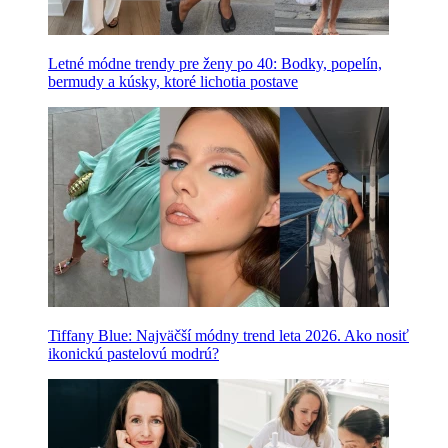
Letné módne trendy pre ženy po 40: Bodky, popelín,
bermudy a kúsky, ktoré lichotia postave
Tiffany Blue: Najväčší módny trend leta 2026. Ako nosiť
ikonickú pastelovú modrú?