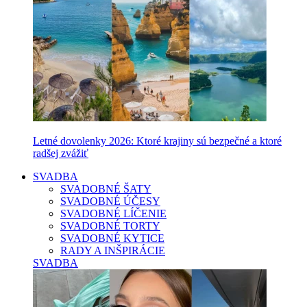
Letné dovolenky 2026: Ktoré krajiny sú bezpečné a ktoré
radšej zvážiť
SVADBA
SVADOBNÉ ŠATY
SVADOBNÉ ÚČESY
SVADOBNÉ LÍČENIE
SVADOBNÉ TORTY
SVADOBNÉ KYTICE
RADY A INŠPIRÁCIE
SVADBA