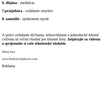
6. dhjána -
meditácia
7.pratjahára -
ovládanie zmyslov
8. samádhi -
zjednotenie mysle
A práve ovládanie dýchania, sebaovládanie a jednoduché telesné
cvičenia sú veľmi vhodné pre tehotné ženy.
Inšpirujte sa videom
a spríjemnite si vaše tehotenské obdobie.
Zdroj foto:
www.thinkstockphotos.com
Reklama