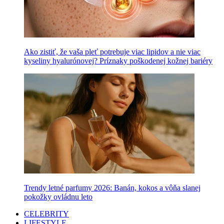
Ako zistiť, že vaša pleť potrebuje viac lipidov a nie viac
kyseliny hyalurónovej? Príznaky poškodenej kožnej bariéry
Trendy letné parfumy 2026: Banán, kokos a vôňa slanej
pokožky ovládnu leto
CELEBRITY
LIFESTYLE