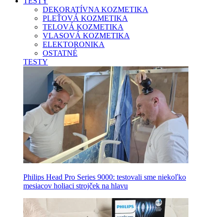
TESTY
DEKORATÍVNA KOZMETIKA
PLEŤOVÁ KOZMETIKA
TELOVÁ KOZMETIKA
VLASOVÁ KOZMETIKA
ELEKTORONIKA
OSTATNÉ
TESTY
Philips Head Pro Series 9000: testovali sme niekoľko
mesiacov holiaci strojček na hlavu