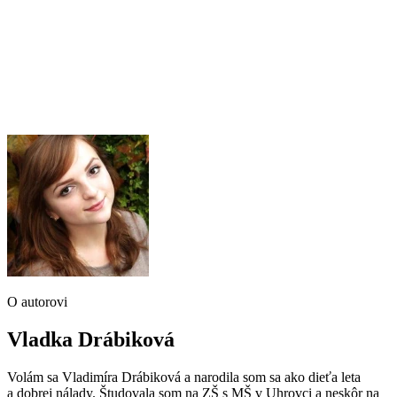
O autorovi
Vladka Drábiková
Volám sa Vladimíra Drábiková a narodila som sa ako dieťa leta
a dobrej nálady. Študovala som na ZŠ s MŠ v Uhrovci a neskôr na