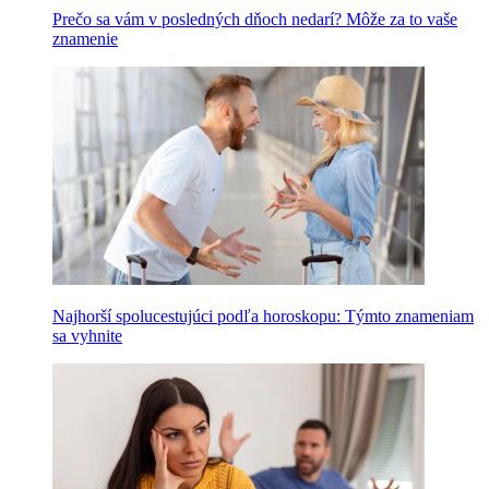
Prečo sa vám v posledných dňoch nedarí? Môže za to vaše
znamenie
Najhorší spolucestujúci podľa horoskopu: Týmto znameniam
sa vyhnite