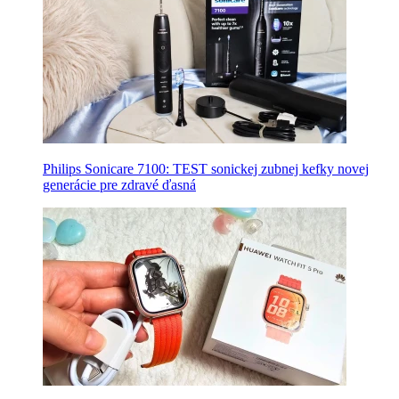
Philips Sonicare 7100: TEST sonickej zubnej kefky novej
generácie pre zdravé ďasná