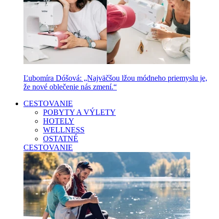
Ľubomíra Dóšová: „Najväčšou lžou módneho priemyslu je,
že nové oblečenie nás zmení.“
CESTOVANIE
POBYTY A VÝLETY
HOTELY
WELLNESS
OSTATNÉ
CESTOVANIE