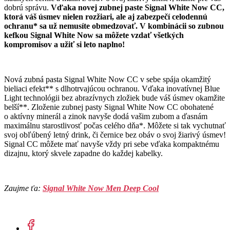
dobrú správu.
Vďaka novej zubnej paste Signal White Now CC,
ktorá váš úsmev nielen rozžiari, ale aj zabezpečí celodennú
ochranu* sa už nemusíte obmedzovať. V kombinácii so zubnou
kefkou Signal White Now sa môžete vzdať všetkých
kompromisov a užiť si leto naplno!
Nová zubná pasta Signal White Now CC v sebe spája okamžitý
bieliaci efekt** s dlhotrvajúcou ochranou. Vďaka inovatívnej Blue
Light technológii bez abrazívnych zložiek bude váš úsmev okamžite
belší**. Zloženie zubnej pasty Signal White Now CC obohatené
o aktívny minerál a zinok navyše dodá vašim zubom a ďasnám
maximálnu starostlivosť počas celého dňa*. Môžete si tak vychutnať
svoj obľúbený letný drink, či černice bez obáv o svoj žiarivý úsmev!
Signal CC môžete mať navyše vždy pri sebe vďaka kompaktnému
dizajnu, ktorý skvele zapadne do každej kabelky.
Zaujme ťa:
Signal White Now Men Deep Cool