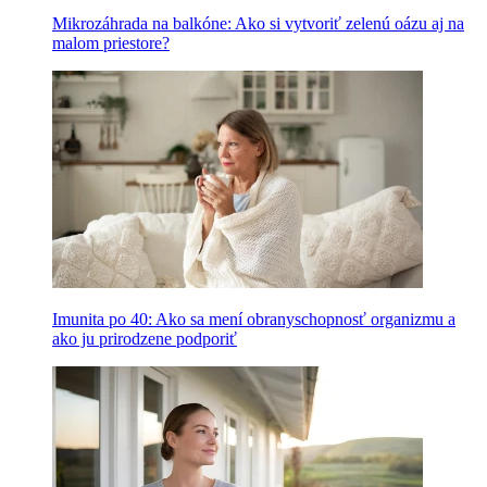
Mikrozáhrada na balkóne: Ako si vytvoriť zelenú oázu aj na
malom priestore?
Imunita po 40: Ako sa mení obranyschopnosť organizmu a
ako ju prirodzene podporiť