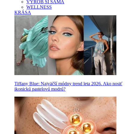
VYROB SI SAMA
WELLNESS
KRÁSA
Tiffany Blue: Najväčší módny trend leta 2026. Ako nosiť
ikonickú pastelovú modrú?