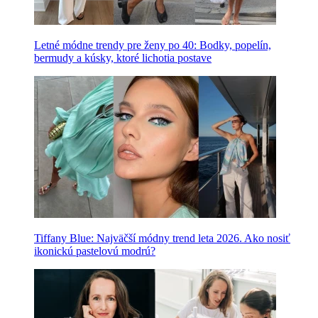
Letné módne trendy pre ženy po 40: Bodky, popelín,
bermudy a kúsky, ktoré lichotia postave
Tiffany Blue: Najväčší módny trend leta 2026. Ako nosiť
ikonickú pastelovú modrú?