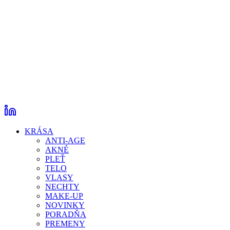
KRÁSA
ANTI-AGE
AKNÉ
PLEŤ
TELO
VLASY
NECHTY
MAKE-UP
NOVINKY
PORADŇA
PREMENY