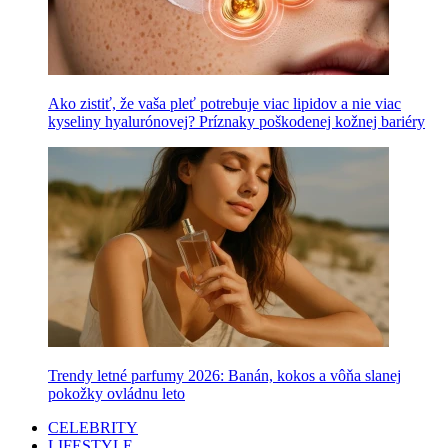
Ako zistiť, že vaša pleť potrebuje viac lipidov a nie viac
kyseliny hyalurónovej? Príznaky poškodenej kožnej bariéry
Trendy letné parfumy 2026: Banán, kokos a vôňa slanej
pokožky ovládnu leto
CELEBRITY
LIFESTYLE