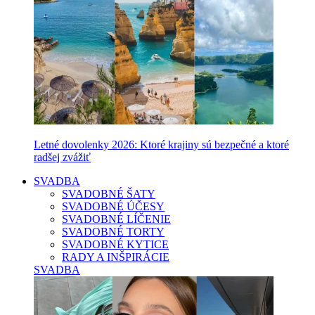
Letné dovolenky 2026: Ktoré krajiny sú bezpečné a ktoré
radšej zvážiť
SVADBA
SVADOBNÉ ŠATY
SVADOBNÉ ÚČESY
SVADOBNÉ LÍČENIE
SVADOBNÉ TORTY
SVADOBNÉ KYTICE
RADY A INŠPIRÁCIE
SVADBA