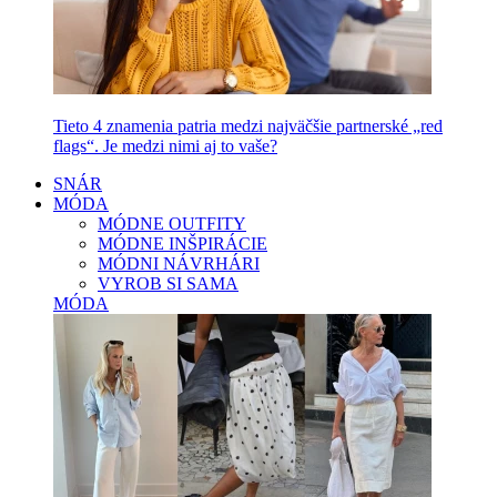
Tieto 4 znamenia patria medzi najväčšie partnerské „red
flags“. Je medzi nimi aj to vaše?
SNÁR
MÓDA
MÓDNE OUTFITY
MÓDNE INŠPIRÁCIE
MÓDNI NÁVRHÁRI
VYROB SI SAMA
MÓDA