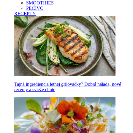
SMOOTHIES
PEČIVO
RECEPTY
Tajná ingrediencia letnej grilovačky? Dobrá nálada, nové
recepty a svieže chute