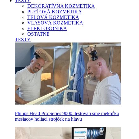
TESTY
DEKORATÍVNA KOZMETIKA
PLEŤOVÁ KOZMETIKA
TELOVÁ KOZMETIKA
VLASOVÁ KOZMETIKA
ELEKTORONIKA
OSTATNÉ
TESTY
Philips Head Pro Series 9000: testovali sme niekoľko
mesiacov holiaci strojček na hlavu