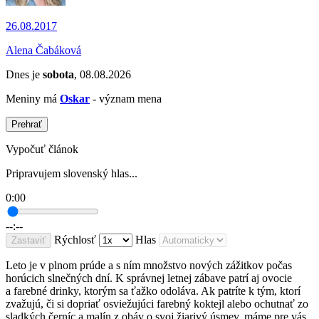
26.08.2017
Alena Čabáková
Dnes je
sobota
, 08.08.2026
Meniny má
Oskar
- význam mena
Prehrať
Vypočuť článok
Pripravujem slovenský hlas...
0:00
--:--
Rýchlosť
Hlas
Zastaviť
Leto je v plnom prúde a s ním množstvo nových zážitkov počas
horúcich slnečných dní. K správnej letnej zábave patrí aj ovocie
a farebné drinky, ktorým sa ťažko odoláva. Ak patríte k tým, ktorí
zvažujú, či si dopriať osviežujúci farebný koktejl alebo ochutnať zo
sladkých černíc a malín z obáv o svoj žiarivý úsmev, máme pre vás