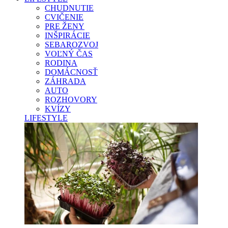
CHUDNUTIE
CVIČENIE
PRE ŽENY
INŠPIRÁCIE
SEBAROZVOJ
VOĽNÝ ČAS
RODINA
DOMÁCNOSŤ
ZÁHRADA
AUTO
ROZHOVORY
KVÍZY
LIFESTYLE