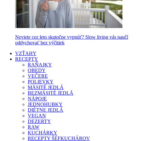
Neviete cez leto skutočne vypnúť? Slow living vás naučí
oddychovať bez výčitiek
VZŤAHY
RECEPTY
RAŇAJKY
OBEDY
VEČERE
POLIEVKY
MÄSITÉ JEDLÁ
BEZMÄSITÉ JEDLÁ
NÁPOJE
JEDNOHUBKY
DIÉTNE JEDLÁ
VEGAN
DEZERTY
RAW
KUCHÁRKY
RECEPTY ŠÉFKUCHÁROV