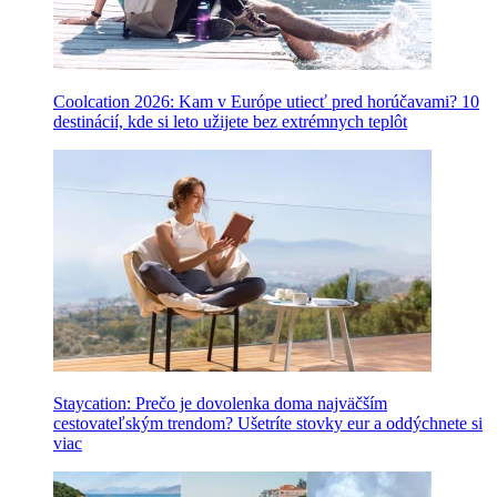
Coolcation 2026: Kam v Európe utiecť pred horúčavami? 10
destinácií, kde si leto užijete bez extrémnych teplôt
Staycation: Prečo je dovolenka doma najväčším
cestovateľským trendom? Ušetríte stovky eur a oddýchnete si
viac