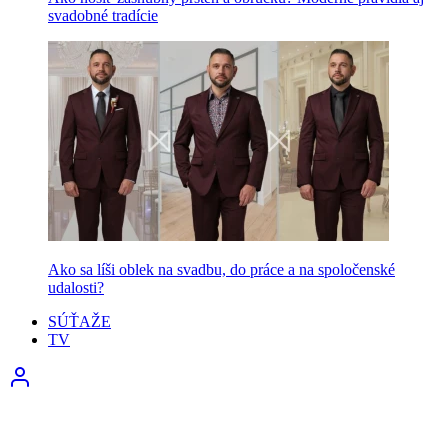
svadobné tradície
Ako sa líši oblek na svadbu, do práce a na spoločenské
udalosti?
SÚŤAŽE
TV