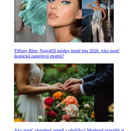
Tiffany Blue: Najväčší módny trend leta 2026. Ako nosiť
ikonickú pastelovú modrú?
Ako nosiť zásnubný prsteň a obrúčku? Moderné pravidlá aj