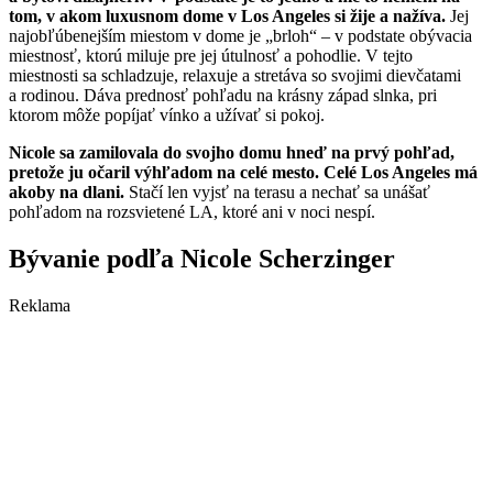
tom, v akom luxusnom dome v Los Angeles si žije a nažíva.
Jej
najobľúbenejším miestom v dome je „brloh“ – v podstate obývacia
miestnosť, ktorú miluje pre jej útulnosť a pohodlie. V tejto
miestnosti sa schladzuje, relaxuje a stretáva so svojimi dievčatami
a rodinou. Dáva prednosť pohľadu na krásny západ slnka, pri
ktorom môže popíjať vínko a užívať si pokoj.
Nicole sa zamilovala do svojho domu hneď na prvý pohľad,
pretože ju očaril výhľadom na celé mesto. Celé Los Angeles má
akoby na dlani.
Stačí len vyjsť na terasu a nechať sa unášať
pohľadom na rozsvietené LA, ktoré ani v noci nespí.
Bývanie podľa Nicole Scherzinger
Reklama