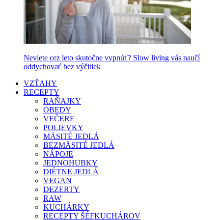
Neviete cez leto skutočne vypnúť? Slow living vás naučí
oddychovať bez výčitiek
VZŤAHY
RECEPTY
RAŇAJKY
OBEDY
VEČERE
POLIEVKY
MÄSITÉ JEDLÁ
BEZMÄSITÉ JEDLÁ
NÁPOJE
JEDNOHUBKY
DIÉTNE JEDLÁ
VEGAN
DEZERTY
RAW
KUCHÁRKY
RECEPTY ŠÉFKUCHÁROV