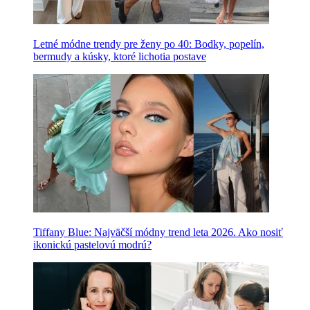
Letné módne trendy pre ženy po 40: Bodky, popelín,
bermudy a kúsky, ktoré lichotia postave
Tiffany Blue: Najväčší módny trend leta 2026. Ako nosiť
ikonickú pastelovú modrú?