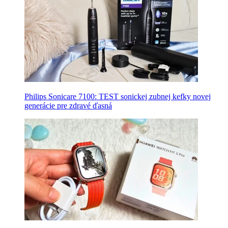
Philips Sonicare 7100: TEST sonickej zubnej kefky novej
generácie pre zdravé ďasná