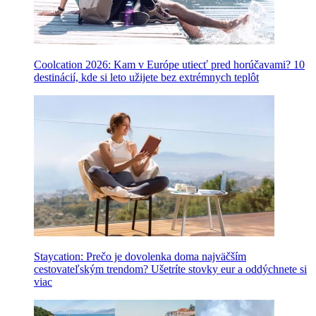
Coolcation 2026: Kam v Európe utiecť pred horúčavami? 10
destinácií, kde si leto užijete bez extrémnych teplôt
Staycation: Prečo je dovolenka doma najväčším
cestovateľským trendom? Ušetríte stovky eur a oddýchnete si
viac