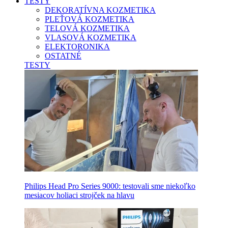
TESTY
DEKORATÍVNA KOZMETIKA
PLEŤOVÁ KOZMETIKA
TELOVÁ KOZMETIKA
VLASOVÁ KOZMETIKA
ELEKTORONIKA
OSTATNÉ
TESTY
Philips Head Pro Series 9000: testovali sme niekoľko
mesiacov holiaci strojček na hlavu