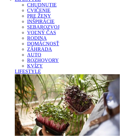
CHUDNUTIE
CVIČENIE
PRE ŽENY
INŠPIRÁCIE
SEBAROZVOJ
VOĽNÝ ČAS
RODINA
DOMÁCNOSŤ
ZÁHRADA
AUTO
ROZHOVORY
KVÍZY
LIFESTYLE