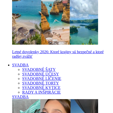
Letné dovolenky 2026: Ktoré krajiny sú bezpečné a ktoré
radšej zvážiť
SVADBA
SVADOBNÉ ŠATY
SVADOBNÉ ÚČESY
SVADOBNÉ LÍČENIE
SVADOBNÉ TORTY
SVADOBNÉ KYTICE
RADY A INŠPIRÁCIE
SVADBA