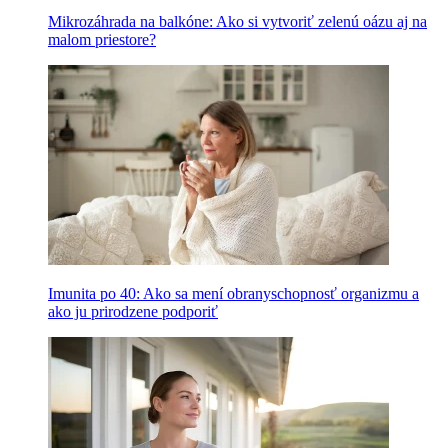
Mikrozáhrada na balkóne: Ako si vytvoriť zelenú oázu aj na
malom priestore?
Imunita po 40: Ako sa mení obranyschopnosť organizmu a
ako ju prirodzene podporiť