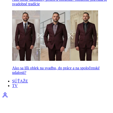
svadobné tradície
Ako sa líši oblek na svadbu, do práce a na spoločenské
udalosti?
SÚŤAŽE
TV