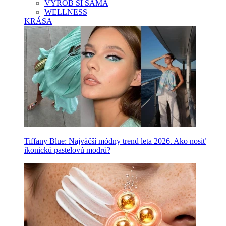
VYROB SI SAMA
WELLNESS
KRÁSA
Tiffany Blue: Najväčší módny trend leta 2026. Ako nosiť
ikonickú pastelovú modrú?