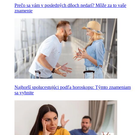
Prečo sa vám v posledných dňoch nedarí? Môže za to vaše
znamenie
Najhorší spolucestujúci podľa horoskopu: Týmto znameniam
sa vyhnite