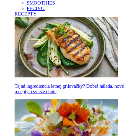
SMOOTHIES
PEČIVO
RECEPTY
Tajná ingrediencia letnej grilovačky? Dobrá nálada, nové
recepty a svieže chute