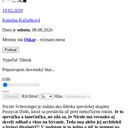
19.02.2020
Katarína Kačuriková
Dnes je
sobota
, 08.08.2026
Meniny má
Oskar
- význam mena
Prehrať
Vypočuť článok
Pripravujem slovenský hlas...
0:00
--:--
Rýchlosť
Hlas
Zastaviť
Nicole Scherzinger je známa ako líderka speváckej skupiny
Pussycat Dolls, ktorá sa preslávila už pred niekoľkými rokmi.
Je to
speváčka a tanečníčka, no zdá sa, že Nicole má rovnako aj
skvelý odhad a vkus na bývanie. Teda ona alebo jej architekti
a bytoví dizajnéri?! V podstate je to jedno a nič to nemení na