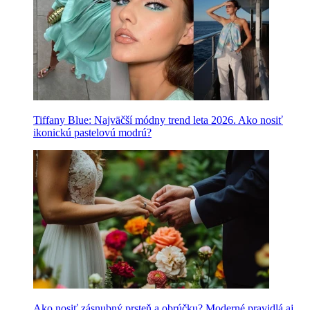
Tiffany Blue: Najväčší módny trend leta 2026. Ako nosiť
ikonickú pastelovú modrú?
Ako nosiť zásnubný prsteň a obrúčku? Moderné pravidlá aj