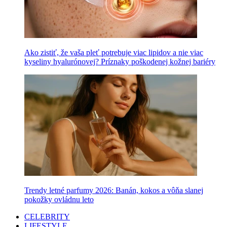
Ako zistiť, že vaša pleť potrebuje viac lipidov a nie viac
kyseliny hyalurónovej? Príznaky poškodenej kožnej bariéry
Trendy letné parfumy 2026: Banán, kokos a vôňa slanej
pokožky ovládnu leto
CELEBRITY
LIFESTYLE