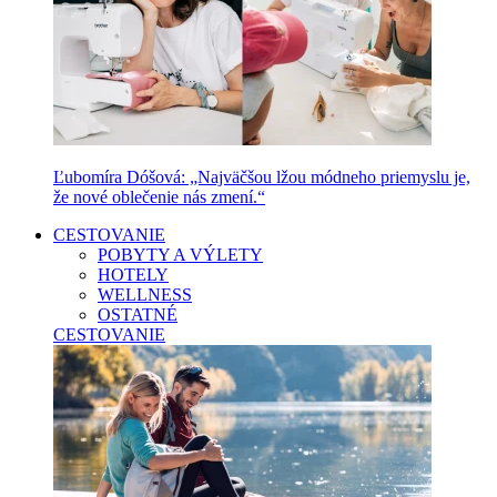
Ľubomíra Dóšová: „Najväčšou lžou módneho priemyslu je,
že nové oblečenie nás zmení.“
CESTOVANIE
POBYTY A VÝLETY
HOTELY
WELLNESS
OSTATNÉ
CESTOVANIE