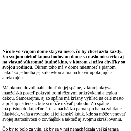
Nicole vo svojom dome skrýva niečo, čo by chcel azda každý.
Vo svojom niekoľkoposchodovom dome sa našlo miestečko aj
na vlastné súkromné útulné kino, v ktorom si užíva chvíľky so
svojou rodinou.
Okrem toho má v dome miestnosť s pianom,
nakoľko je hudba jej srdcovkou a hra na klavír upokojujúca
a relaxujúca.
Málokomu dovolí nahliadnuť do jej spálne, v ktorej ukrýva
manželskú posteľ pokrytú tromi rôznymi prikrývkami a teplou
dekou. Samozrejme, aj zo spálne má krásny výhľad na celé mesto
a prístup na terasu, kde si môže užívať pohodu. Zo spálne
má prístup do kúpeľne. Tu sa nachádza parná sprcha na zahriatie
hlasiviek, vaňa a rovnako aj jej ženský kútik, kde sa môže venovať
svojej starostlivosti o zovňajšok a taktiež aj svojmu skrášľovaniu.
Čo by to bolo za vilu, ak by sa v nej nenachádzala veľká terasa