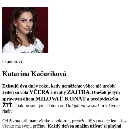
O autorovi
Katarína Kačuriková
Existujú dva dni v roku, kedy nemôžeme vôbec nič urobiť.
VČERA
ZAJTRA
Jeden sa volá
a druhý
. Dnešok je tým
MILOVAŤ
KONAŤ
správnym dňom
,
a predovšetkým
ŽIŤ
. – tak presne tým citátom od
Dalajlámu
sa snažím v živote
riadiť.
Od života prijímam všetko s pokorou, pretože nič sa nedeje len tak –
všetko má svoju príčinu.
Každý deň sa snažím užívať si plnými