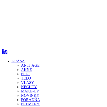
KRÁSA
ANTI-AGE
AKNÉ
PLEŤ
TELO
VLASY
NECHTY
MAKE-UP
NOVINKY
PORADŇA
PREMENY