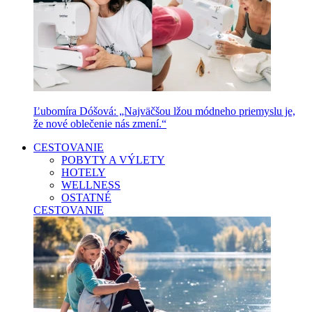
Ľubomíra Dóšová: „Najväčšou lžou módneho priemyslu je,
že nové oblečenie nás zmení.“
CESTOVANIE
POBYTY A VÝLETY
HOTELY
WELLNESS
OSTATNÉ
CESTOVANIE