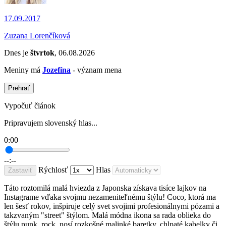
17.09.2017
Zuzana Lorenčíková
Dnes je
štvrtok
, 06.08.2026
Meniny má
Jozefína
- význam mena
Prehrať
Vypočuť článok
Pripravujem slovenský hlas...
0:00
--:--
Rýchlosť
Hlas
Zastaviť
Táto roztomilá malá hviezda z Japonska získava tisíce lajkov na
Instagrame vďaka svojmu nezameniteľnému štýlu! Coco, ktorá ma
len šesť rokov, inšpiruje celý svet svojimi profesionálnymi pózami a
takzvaným "street" štýlom. Malá módna ikona sa rada oblieka do
štýlu punk, rock, nosí rozkošné malinké baretky, chlpaté kabelky či