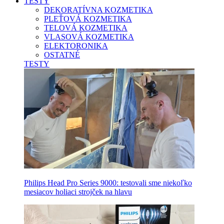
TESTY
DEKORATÍVNA KOZMETIKA
PLEŤOVÁ KOZMETIKA
TELOVÁ KOZMETIKA
VLASOVÁ KOZMETIKA
ELEKTORONIKA
OSTATNÉ
TESTY
Philips Head Pro Series 9000: testovali sme niekoľko
mesiacov holiaci strojček na hlavu