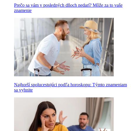
Prečo sa vám v posledných dňoch nedarí? Môže za to vaše
znamenie
Najhorší spolucestujúci podľa horoskopu: Týmto znameniam
sa vyhnite