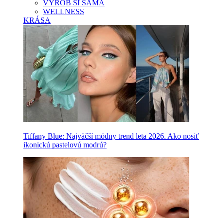
VYROB SI SAMA
WELLNESS
KRÁSA
Tiffany Blue: Najväčší módny trend leta 2026. Ako nosiť
ikonickú pastelovú modrú?