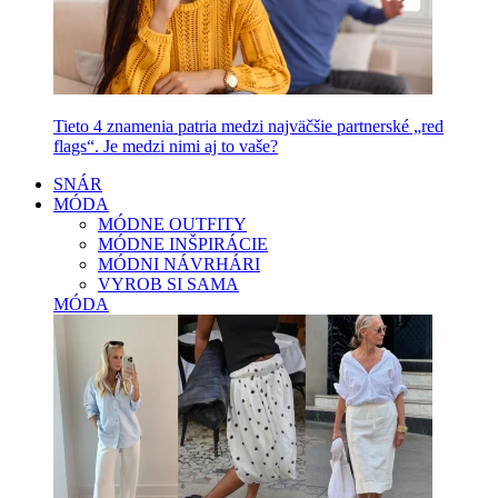
Tieto 4 znamenia patria medzi najväčšie partnerské „red
flags“. Je medzi nimi aj to vaše?
SNÁR
MÓDA
MÓDNE OUTFITY
MÓDNE INŠPIRÁCIE
MÓDNI NÁVRHÁRI
VYROB SI SAMA
MÓDA