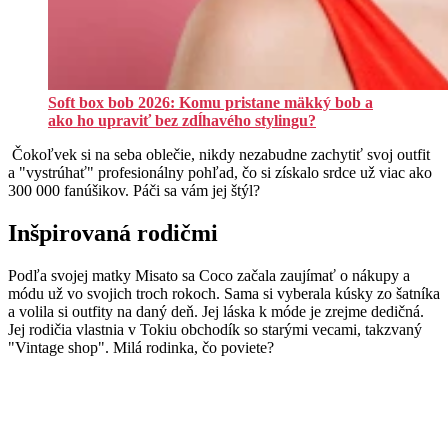
Soft box bob 2026: Komu pristane mäkký bob a
ako ho upraviť bez zdĺhavého stylingu?
Čokoľvek si na seba oblečie, nikdy nezabudne zachytiť svoj outfit
a "vystrúhať" profesionálny pohľad, čo si získalo srdce už viac ako
300 000 fanúšikov. Páči sa vám jej štýl?
Inšpirovaná rodičmi
Podľa svojej matky Misato sa Coco začala zaujímať o nákupy a
módu už vo svojich troch rokoch. Sama si vyberala kúsky zo šatníka
a volila si outfity na daný deň. Jej láska k móde je zrejme dedičná.
Jej rodičia vlastnia v Tokiu obchodík so starými vecami, takzvaný
"Vintage shop". Milá rodinka, čo poviete?