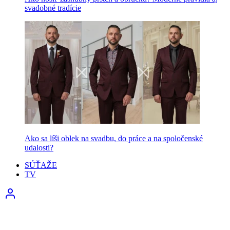
svadobné tradície
Ako sa líši oblek na svadbu, do práce a na spoločenské
udalosti?
SÚŤAŽE
TV