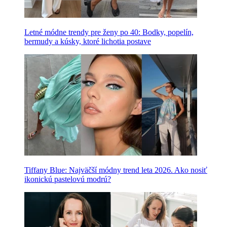
Letné módne trendy pre ženy po 40: Bodky, popelín,
bermudy a kúsky, ktoré lichotia postave
Tiffany Blue: Najväčší módny trend leta 2026. Ako nosiť
ikonickú pastelovú modrú?