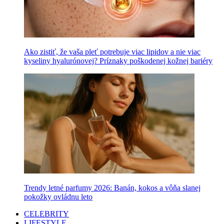
Ako zistiť, že vaša pleť potrebuje viac lipidov a nie viac
kyseliny hyalurónovej? Príznaky poškodenej kožnej bariéry
Trendy letné parfumy 2026: Banán, kokos a vôňa slanej
pokožky ovládnu leto
CELEBRITY
LIFESTYLE