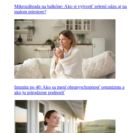
Mikrozáhrada na balkóne: Ako si vytvoriť zelenú oázu aj na
malom priestore?
Imunita po 40: Ako sa mení obranyschopnosť organizmu a
ako ju prirodzene podporiť