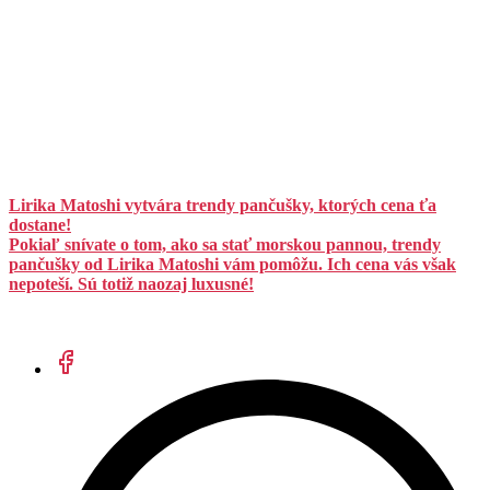
Lirika Matoshi vytvára trendy pančušky, ktorých cena ťa
dostane!
Pokiaľ snívate o tom, ako sa stať morskou pannou, trendy
pančušky od Lirika Matoshi vám pomôžu. Ich cena vás však
nepoteší. Sú totiž naozaj luxusné!