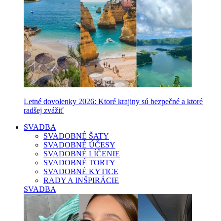
Letné dovolenky 2026: Ktoré krajiny sú bezpečné a ktoré
radšej zvážiť
SVADBA
SVADOBNÉ ŠATY
SVADOBNÉ ÚČESY
SVADOBNÉ LÍČENIE
SVADOBNÉ TORTY
SVADOBNÉ KYTICE
RADY A INŠPIRÁCIE
SVADBA