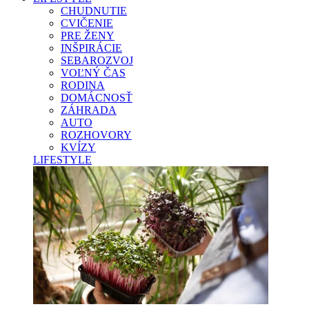
CHUDNUTIE
CVIČENIE
PRE ŽENY
INŠPIRÁCIE
SEBAROZVOJ
VOĽNÝ ČAS
RODINA
DOMÁCNOSŤ
ZÁHRADA
AUTO
ROZHOVORY
KVÍZY
LIFESTYLE