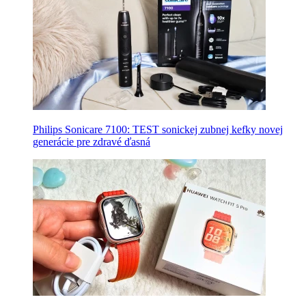
Philips Sonicare 7100: TEST sonickej zubnej kefky novej
generácie pre zdravé ďasná