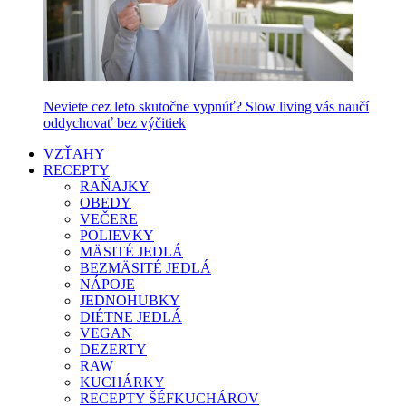
Neviete cez leto skutočne vypnúť? Slow living vás naučí
oddychovať bez výčitiek
VZŤAHY
RECEPTY
RAŇAJKY
OBEDY
VEČERE
POLIEVKY
MÄSITÉ JEDLÁ
BEZMÄSITÉ JEDLÁ
NÁPOJE
JEDNOHUBKY
DIÉTNE JEDLÁ
VEGAN
DEZERTY
RAW
KUCHÁRKY
RECEPTY ŠÉFKUCHÁROV