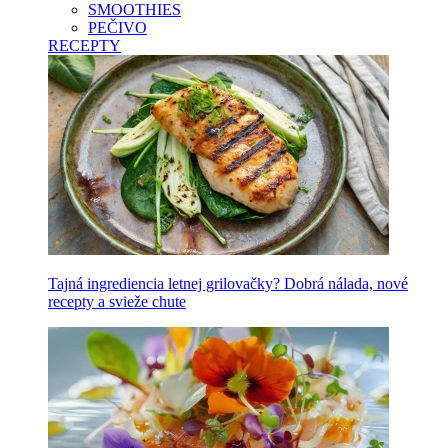
SMOOTHIES
PEČIVO
RECEPTY
Tajná ingrediencia letnej grilovačky? Dobrá nálada, nové
recepty a svieže chute