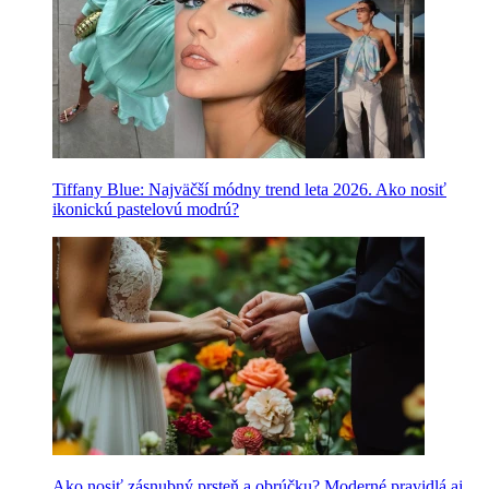
Tiffany Blue: Najväčší módny trend leta 2026. Ako nosiť
ikonickú pastelovú modrú?
Ako nosiť zásnubný prsteň a obrúčku? Moderné pravidlá aj