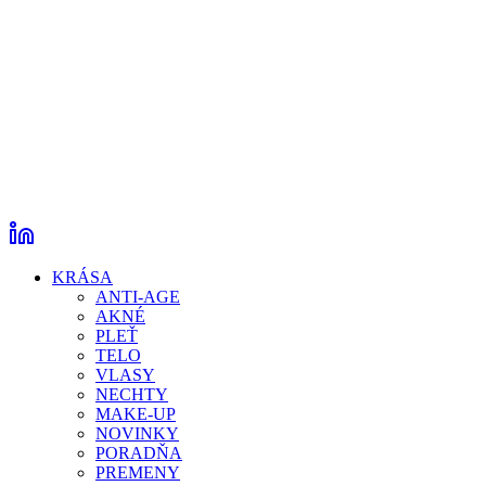
KRÁSA
ANTI-AGE
AKNÉ
PLEŤ
TELO
VLASY
NECHTY
MAKE-UP
NOVINKY
PORADŇA
PREMENY