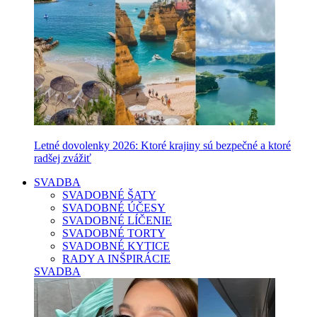
Letné dovolenky 2026: Ktoré krajiny sú bezpečné a ktoré
radšej zvážiť
SVADBA
SVADOBNÉ ŠATY
SVADOBNÉ ÚČESY
SVADOBNÉ LÍČENIE
SVADOBNÉ TORTY
SVADOBNÉ KYTICE
RADY A INŠPIRÁCIE
SVADBA