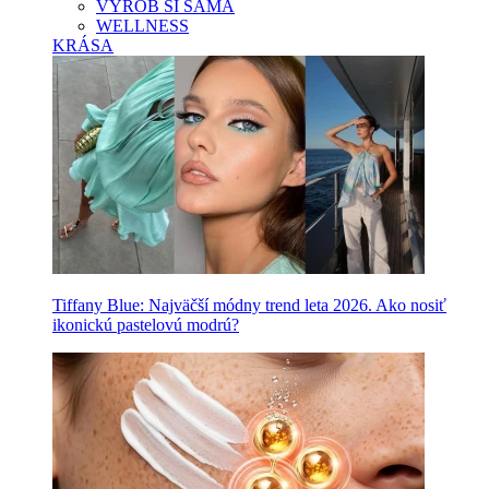
VYROB SI SAMA
WELLNESS
KRÁSA
Tiffany Blue: Najväčší módny trend leta 2026. Ako nosiť
ikonickú pastelovú modrú?