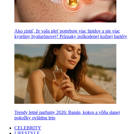
Ako zistiť, že vaša pleť potrebuje viac lipidov a nie viac
kyseliny hyalurónovej? Príznaky poškodenej kožnej bariéry
Trendy letné parfumy 2026: Banán, kokos a vôňa slanej
pokožky ovládnu leto
CELEBRITY
LIFESTYLE