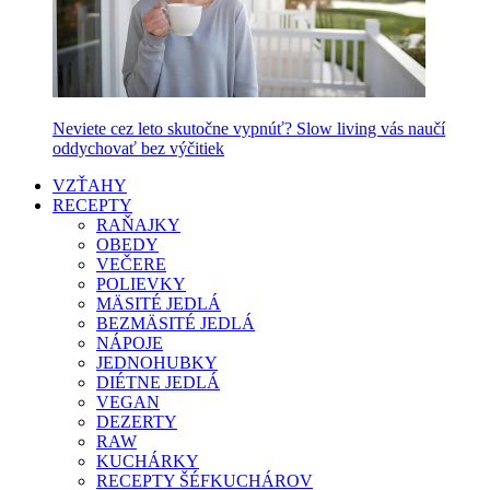
Neviete cez leto skutočne vypnúť? Slow living vás naučí
oddychovať bez výčitiek
VZŤAHY
RECEPTY
RAŇAJKY
OBEDY
VEČERE
POLIEVKY
MÄSITÉ JEDLÁ
BEZMÄSITÉ JEDLÁ
NÁPOJE
JEDNOHUBKY
DIÉTNE JEDLÁ
VEGAN
DEZERTY
RAW
KUCHÁRKY
RECEPTY ŠÉFKUCHÁROV