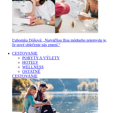
Ľubomíra Dóšová: „Najväčšou lžou módneho priemyslu je,
že nové oblečenie nás zmení.“
CESTOVANIE
POBYTY A VÝLETY
HOTELY
WELLNESS
OSTATNÉ
CESTOVANIE