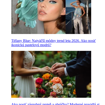
Tiffany Blue: Najväčší módny trend leta 2026. Ako nosiť
ikonickú pastelovú modrú?
Ako nosiť zásnubný prsteň a obrúčku? Moderné pravidlá aj