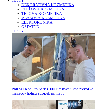
TESTY
DEKORATÍVNA KOZMETIKA
PLEŤOVÁ KOZMETIKA
TELOVÁ KOZMETIKA
VLASOVÁ KOZMETIKA
ELEKTORONIKA
OSTATNÉ
TESTY
Philips Head Pro Series 9000: testovali sme niekoľko
mesiacov holiaci strojček na hlavu