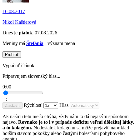
16.08.2017
Nikol Kaštierová
Dnes je
piatok
, 07.08.2026
Meniny má
Štefánia
- význam mena
Prehrať
Vypočuť článok
Pripravujem slovenský hlas...
0:00
--:--
Rýchlosť
Hlas
Zastaviť
Ak nášmu telu niečo chýba, vždy nám to dá nejakým spôsobom
najavo.
Rovnako je to i v prípade deficitu veľmi dôležitej látky,
a to kolagénu.
Nedostatok kolagénu sa môže prejaviť napríklad
horším stavom pokožky alebo častými bolesťami pohybového
aparátu.