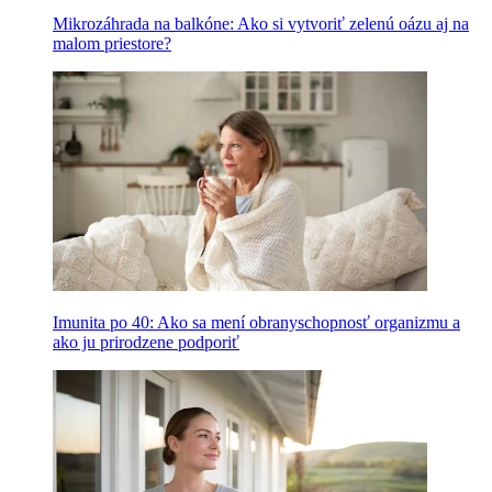
Mikrozáhrada na balkóne: Ako si vytvoriť zelenú oázu aj na
malom priestore?
Imunita po 40: Ako sa mení obranyschopnosť organizmu a
ako ju prirodzene podporiť