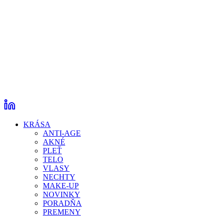
KRÁSA
ANTI-AGE
AKNÉ
PLEŤ
TELO
VLASY
NECHTY
MAKE-UP
NOVINKY
PORADŇA
PREMENY