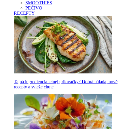
SMOOTHIES
PEČIVO
RECEPTY
Tajná ingrediencia letnej grilovačky? Dobrá nálada, nové
recepty a svieže chute