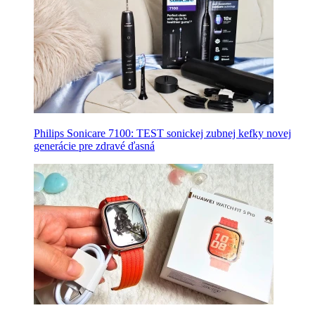
Philips Sonicare 7100: TEST sonickej zubnej kefky novej
generácie pre zdravé ďasná