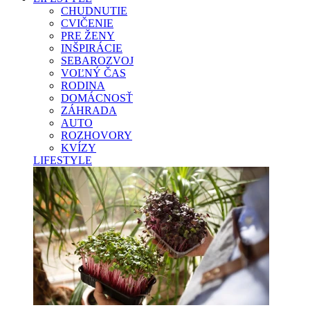
CHUDNUTIE
CVIČENIE
PRE ŽENY
INŠPIRÁCIE
SEBAROZVOJ
VOĽNÝ ČAS
RODINA
DOMÁCNOSŤ
ZÁHRADA
AUTO
ROZHOVORY
KVÍZY
LIFESTYLE