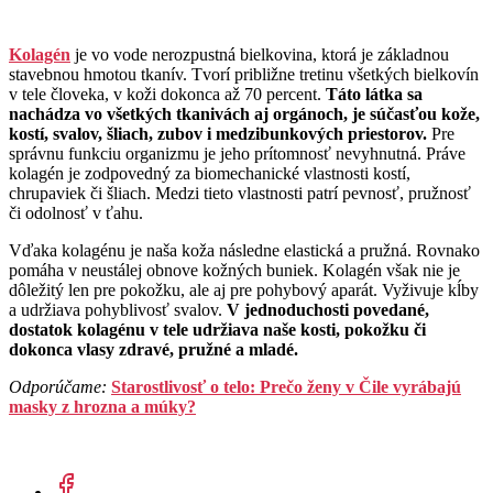
Kolagén
je vo vode nerozpustná bielkovina, ktorá je základnou
stavebnou hmotou tkanív. Tvorí približne tretinu všetkých bielkovín
v tele človeka, v koži dokonca až 70 percent.
Táto látka sa
nachádza vo všetkých tkanivách aj orgánoch, je súčasťou kože,
kostí, svalov, šliach, zubov i medzibunkových priestorov.
Pre
správnu funkciu organizmu je jeho prítomnosť nevyhnutná. Práve
kolagén je zodpovedný za biomechanické vlastnosti kostí,
chrupaviek či šliach. Medzi tieto vlastnosti patrí pevnosť, pružnosť
či odolnosť v ťahu.
Vďaka kolagénu je naša koža následne elastická a pružná. Rovnako
pomáha v neustálej obnove kožných buniek. Kolagén však nie je
dôležitý len pre pokožku, ale aj pre pohybový aparát. Vyživuje kĺby
a udržiava pohyblivosť svalov.
V jednoduchosti povedané,
dostatok kolagénu v tele udržiava naše kosti, pokožku či
dokonca vlasy zdravé, pružné a mladé.
Odporúčame:
Starostlivosť o telo: Prečo ženy v Čile vyrábajú
masky z hrozna a múky?