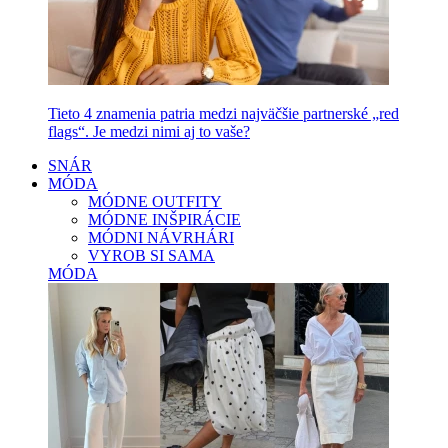
Tieto 4 znamenia patria medzi najväčšie partnerské „red
flags“. Je medzi nimi aj to vaše?
SNÁR
MÓDA
MÓDNE OUTFITY
MÓDNE INŠPIRÁCIE
MÓDNI NÁVRHÁRI
VYROB SI SAMA
MÓDA