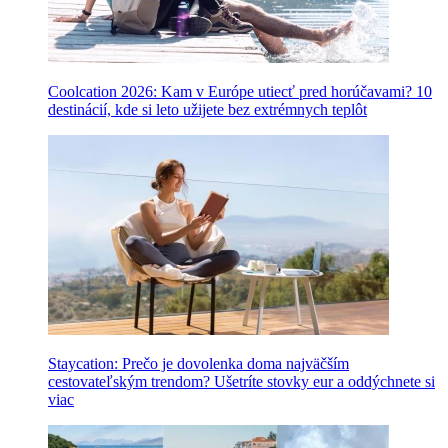
Coolcation 2026: Kam v Európe utiecť pred horúčavami? 10
destinácií, kde si leto užijete bez extrémnych teplôt
Staycation: Prečo je dovolenka doma najväčším
cestovateľským trendom? Ušetríte stovky eur a oddýchnete si
viac