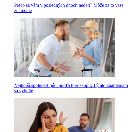
Prečo sa vám v posledných dňoch nedarí? Môže za to vaše
znamenie
Najhorší spolucestujúci podľa horoskopu: Týmto znameniam
sa vyhnite