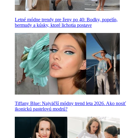
Letné módne trendy pre ženy po 40: Bodky, popelín,
bermudy a kúsky, ktoré lichotia postave
Tiffany Blue: Najväčší módny trend leta 2026. Ako nosiť
ikonickú pastelovú modrú?