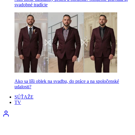
svadobné tradície
Ako sa líši oblek na svadbu, do práce a na spoločenské
udalosti?
SÚŤAŽE
TV