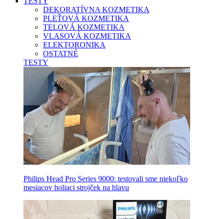
TESTY
DEKORATÍVNA KOZMETIKA
PLEŤOVÁ KOZMETIKA
TELOVÁ KOZMETIKA
VLASOVÁ KOZMETIKA
ELEKTORONIKA
OSTATNÉ
TESTY
Philips Head Pro Series 9000: testovali sme niekoľko
mesiacov holiaci strojček na hlavu