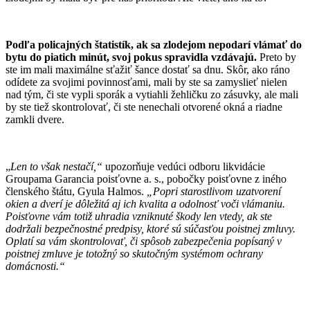
Podľa policajných štatistík, ak sa zlodejom nepodarí vlámať do
bytu do piatich minút, svoj pokus spravidla vzdávajú.
Preto by
ste im mali maximálne sťažiť šance dostať sa dnu. Skôr, ako ráno
odídete za svojimi povinnosťami, mali by ste sa zamyslieť nielen
nad tým, či ste vypli sporák a vytiahli žehličku zo zásuvky, ale mali
by ste tiež skontrolovať, či ste nenechali otvorené okná a riadne
zamkli dvere.
„
Len to však nestačí,“
upozorňuje vedúci odboru likvidácie
Groupama Garancia poisťovne a. s., pobočky poisťovne z iného
členského štátu, Gyula Halmos.
„Popri starostlivom uzatvorení
okien a dverí je dôležitá aj ich kvalita a odolnosť voči vlámaniu.
Poisťovne vám totiž uhradia vzniknuté škody len vtedy, ak ste
dodržali bezpečnostné predpisy, ktoré sú súčasťou poistnej zmluvy.
Oplatí sa vám skontrolovať, či spôsob zabezpečenia popísaný v
poistnej zmluve je totožný so skutočným systémom ochrany
domácnosti.“