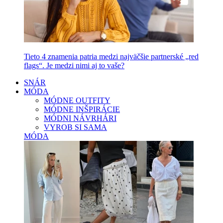
Tieto 4 znamenia patria medzi najväčšie partnerské „red
flags“. Je medzi nimi aj to vaše?
SNÁR
MÓDA
MÓDNE OUTFITY
MÓDNE INŠPIRÁCIE
MÓDNI NÁVRHÁRI
VYROB SI SAMA
MÓDA