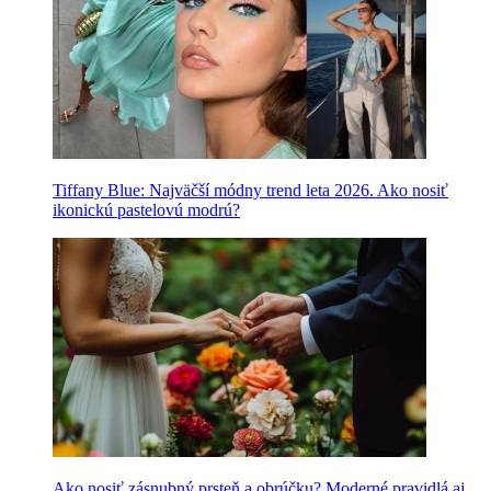
Tiffany Blue: Najväčší módny trend leta 2026. Ako nosiť
ikonickú pastelovú modrú?
Ako nosiť zásnubný prsteň a obrúčku? Moderné pravidlá aj