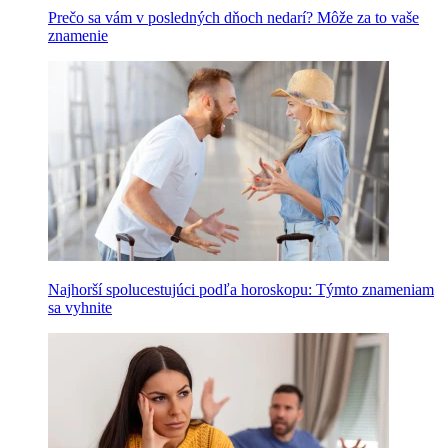
Prečo sa vám v posledných dňoch nedarí? Môže za to vaše
znamenie
Najhorší spolucestujúci podľa horoskopu: Týmto znameniam
sa vyhnite