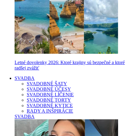
Letné dovolenky 2026: Ktoré krajiny sú bezpečné a ktoré
radšej zvážiť
SVADBA
SVADOBNÉ ŠATY
SVADOBNÉ ÚČESY
SVADOBNÉ LÍČENIE
SVADOBNÉ TORTY
SVADOBNÉ KYTICE
RADY A INŠPIRÁCIE
SVADBA