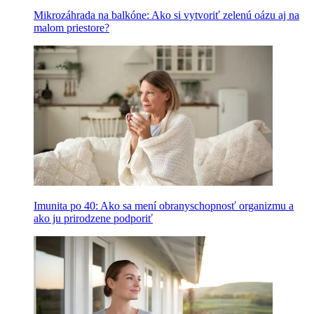
Mikrozáhrada na balkóne: Ako si vytvoriť zelenú oázu aj na
malom priestore?
Imunita po 40: Ako sa mení obranyschopnosť organizmu a
ako ju prirodzene podporiť