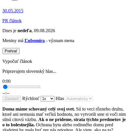
30.05.2015
PR článok
Dnes je
nedeľa
, 09.08.2026
Meniny má
Ľubomíra
- význam mena
Prehrať
Vypočuť článok
Pripravujem slovenský hlas...
0:00
--:--
Rýchlosť
Hlas
Zastaviť
Doma máme schovaný celý svoj svet.
Sú to veci rôzneho druhu,
ktoré ani nemusia mať veľkú hodnotu, no vytvorili sme si voči nim
silnú citovú väzbu.
Ak o ne prídeme, strata týchto predmetov je
o to bolestnejšia.
Ochrana bytu alebo rodinného domu pred
zlodejmi by mala byť pre nás prioritou. Ale viete, ako na to?