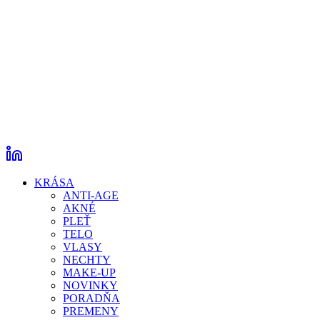
KRÁSA
ANTI-AGE
AKNÉ
PLEŤ
TELO
VLASY
NECHTY
MAKE-UP
NOVINKY
PORADŇA
PREMENY