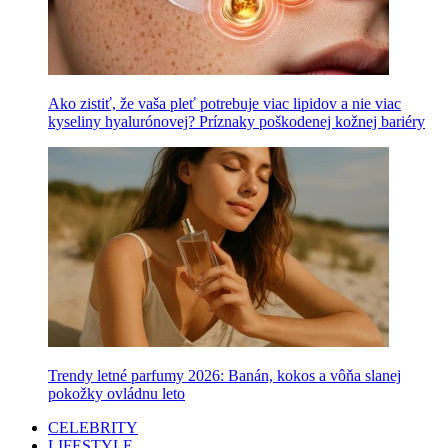
Ako zistiť, že vaša pleť potrebuje viac lipidov a nie viac
kyseliny hyalurónovej? Príznaky poškodenej kožnej bariéry
Trendy letné parfumy 2026: Banán, kokos a vôňa slanej
pokožky ovládnu leto
CELEBRITY
LIFESTYLE