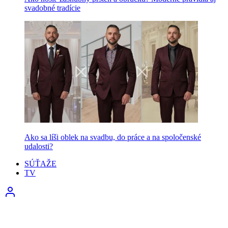
svadobné tradície
Ako sa líši oblek na svadbu, do práce a na spoločenské
udalosti?
SÚŤAŽE
TV