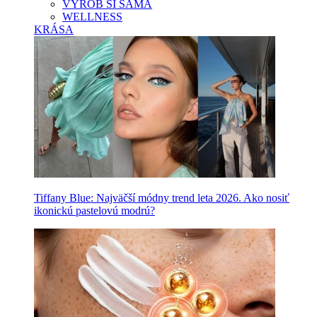
VYROB SI SAMA
WELLNESS
KRÁSA
Tiffany Blue: Najväčší módny trend leta 2026. Ako nosiť
ikonickú pastelovú modrú?