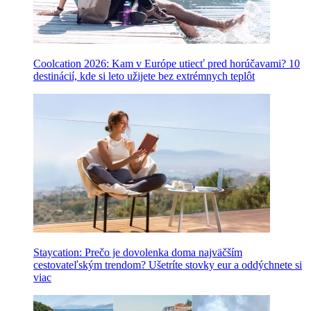
Coolcation 2026: Kam v Európe utiecť pred horúčavami? 10
destinácií, kde si leto užijete bez extrémnych teplôt
Staycation: Prečo je dovolenka doma najväčším
cestovateľským trendom? Ušetríte stovky eur a oddýchnete si
viac