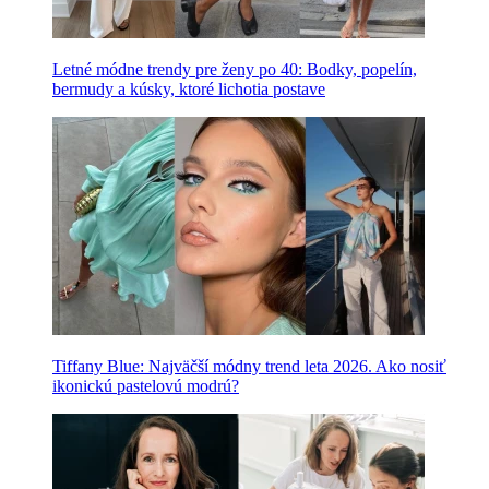
Letné módne trendy pre ženy po 40: Bodky, popelín,
bermudy a kúsky, ktoré lichotia postave
Tiffany Blue: Najväčší módny trend leta 2026. Ako nosiť
ikonickú pastelovú modrú?