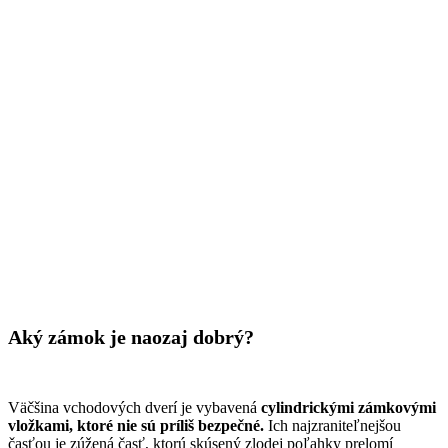
Aký zámok je naozaj dobrý?
Väčšina vchodových dverí je vybavená
cylindrickými zámkovými
vložkami, ktoré nie sú príliš bezpečné.
Ich najzraniteľnejšou
časťou je zúžená časť, ktorú skúsený zlodej poľahky prelomí