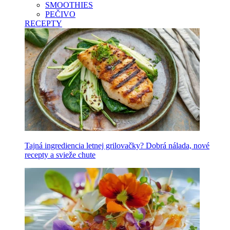
SMOOTHIES
PEČIVO
RECEPTY
Tajná ingrediencia letnej grilovačky? Dobrá nálada, nové
recepty a svieže chute