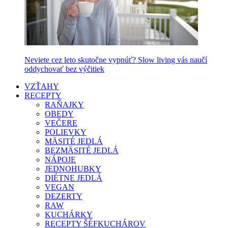
Neviete cez leto skutočne vypnúť? Slow living vás naučí
oddychovať bez výčitiek
VZŤAHY
RECEPTY
RAŇAJKY
OBEDY
VEČERE
POLIEVKY
MÄSITÉ JEDLÁ
BEZMÄSITÉ JEDLÁ
NÁPOJE
JEDNOHUBKY
DIÉTNE JEDLÁ
VEGAN
DEZERTY
RAW
KUCHÁRKY
RECEPTY ŠÉFKUCHÁROV