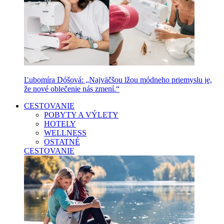
Ľubomíra Dóšová: „Najväčšou lžou módneho priemyslu je,
že nové oblečenie nás zmení.“
CESTOVANIE
POBYTY A VÝLETY
HOTELY
WELLNESS
OSTATNÉ
CESTOVANIE