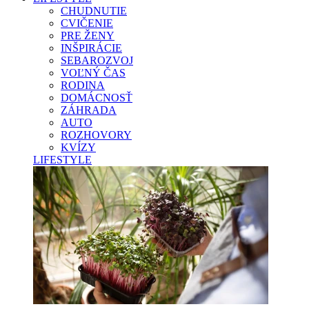
CHUDNUTIE
CVIČENIE
PRE ŽENY
INŠPIRÁCIE
SEBAROZVOJ
VOĽNÝ ČAS
RODINA
DOMÁCNOSŤ
ZÁHRADA
AUTO
ROZHOVORY
KVÍZY
LIFESTYLE