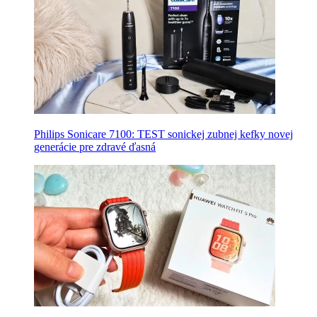
Philips Sonicare 7100: TEST sonickej zubnej kefky novej
generácie pre zdravé ďasná