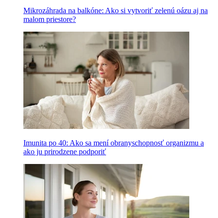
Mikrozáhrada na balkóne: Ako si vytvoriť zelenú oázu aj na
malom priestore?
Imunita po 40: Ako sa mení obranyschopnosť organizmu a
ako ju prirodzene podporiť