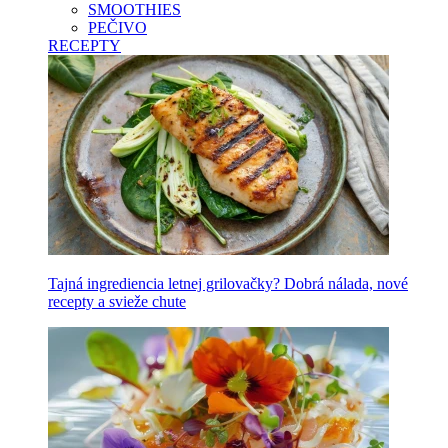
SMOOTHIES
PEČIVO
RECEPTY
Tajná ingrediencia letnej grilovačky? Dobrá nálada, nové
recepty a svieže chute