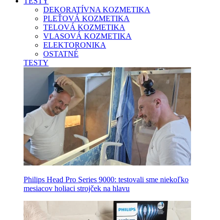
TESTY
DEKORATÍVNA KOZMETIKA
PLEŤOVÁ KOZMETIKA
TELOVÁ KOZMETIKA
VLASOVÁ KOZMETIKA
ELEKTORONIKA
OSTATNÉ
TESTY
Philips Head Pro Series 9000: testovali sme niekoľko
mesiacov holiaci strojček na hlavu