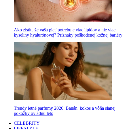
Ako zistiť, že vaša pleť potrebuje viac lipidov a nie viac
kyseliny hyalurónovej? Príznaky poškodenej kožnej bariéry
Trendy letné parfumy 2026: Banán, kokos a vôňa slanej
pokožky ovládnu leto
CELEBRITY
LIFESTYLE