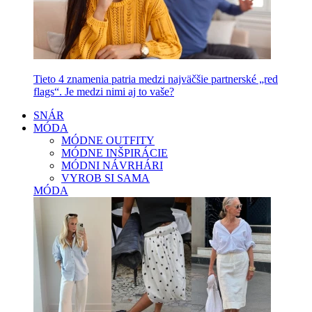
Tieto 4 znamenia patria medzi najväčšie partnerské „red
flags“. Je medzi nimi aj to vaše?
SNÁR
MÓDA
MÓDNE OUTFITY
MÓDNE INŠPIRÁCIE
MÓDNI NÁVRHÁRI
VYROB SI SAMA
MÓDA