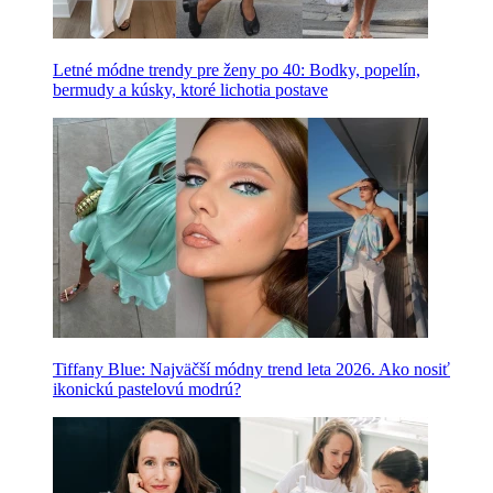
Letné módne trendy pre ženy po 40: Bodky, popelín,
bermudy a kúsky, ktoré lichotia postave
Tiffany Blue: Najväčší módny trend leta 2026. Ako nosiť
ikonickú pastelovú modrú?