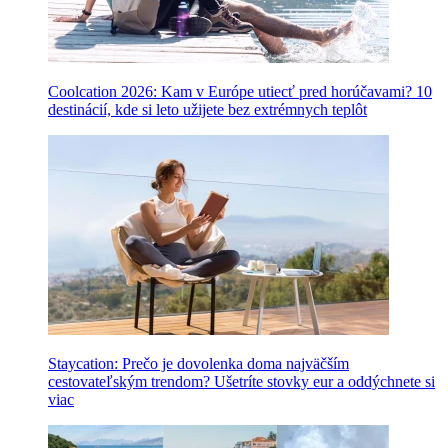
Coolcation 2026: Kam v Európe utiecť pred horúčavami? 10
destinácií, kde si leto užijete bez extrémnych teplôt
Staycation: Prečo je dovolenka doma najväčším
cestovateľským trendom? Ušetríte stovky eur a oddýchnete si
viac