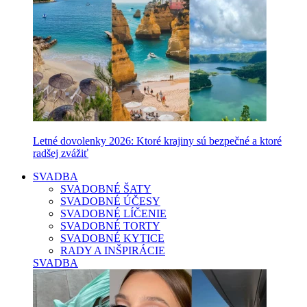
Letné dovolenky 2026: Ktoré krajiny sú bezpečné a ktoré
radšej zvážiť
SVADBA
SVADOBNÉ ŠATY
SVADOBNÉ ÚČESY
SVADOBNÉ LÍČENIE
SVADOBNÉ TORTY
SVADOBNÉ KYTICE
RADY A INŠPIRÁCIE
SVADBA