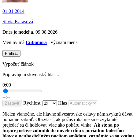
01.01.2014
Silvia Karasová
Dnes je
nedeľa
, 09.08.2026
Meniny má
Ľubomíra
- význam mena
Prehrať
Vypočuť článok
Pripravujem slovenský hlas...
0:00
--:--
Rýchlosť
Hlas
Zastaviť
Nielen vianočné, ale hlavne silvestrovské oslavy nám zvyknú dávať
poriadne zabrať. Obzvlášť, ak počas roka nie sme zvyknuté
prejedať sa či holdovať viac ako poháru vínka.
Ak ste sa po
bujarej oslave zobudili do nového dňa s poriadnu bolesťou
hlavy a neuhasiteľným pocitom smädom, zoznámte sa so svojou