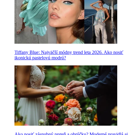
Tiffany Blue: Najväčší módny trend leta 2026. Ako nosiť
ikonickú pastelovú modrú?
Ako nosiť zásnubný prsteň a obrúčku? Moderné pravidlá aj