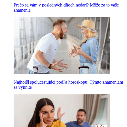
Prečo sa vám v posledných dňoch nedarí? Môže za to vaše
znamenie
Najhorší spolucestujúci podľa horoskopu: Týmto znameniam
sa vyhnite