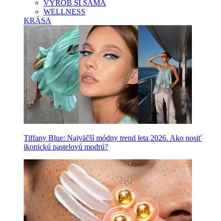
VYROB SI SAMA
WELLNESS
KRÁSA
Tiffany Blue: Najväčší módny trend leta 2026. Ako nosiť
ikonickú pastelovú modrú?