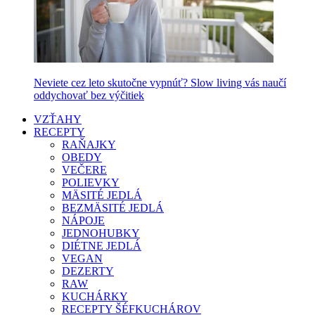
Neviete cez leto skutočne vypnúť? Slow living vás naučí
oddychovať bez výčitiek
VZŤAHY
RECEPTY
RAŇAJKY
OBEDY
VEČERE
POLIEVKY
MÄSITÉ JEDLÁ
BEZMÄSITÉ JEDLÁ
NÁPOJE
JEDNOHUBKY
DIÉTNE JEDLÁ
VEGAN
DEZERTY
RAW
KUCHÁRKY
RECEPTY ŠÉFKUCHÁROV