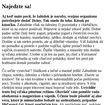
Najedzte sa!
Aj keď máte pocit, že žalúdok je naruby, svojmu organizmu
potrebujete dodať živiny. Tak smelo do toho. Kúsok po
kúsočku.
Zabudnite však na údeniny či pozostatky z chlebíčkov,
ktoré sa na oslave podávali. Pripravte si nejaké zdravé jedlá. Dobre
padne určite čistý biely jogurt, prípadne jogurt s čerstvým ovocím
(urobte mix banány, mandarínky, jablko, dodajte aj vlašské orechy).
Dodáte si tak nielen proteín, ale aj dôležité vitamíny. Váš žalúdok dá
do poriadku aj proteín v podobe vajíčka, úplne postačí bielka z
vajíčok uvarených natvrdo. Ďalšie vitamíny a minerály telu dodáte
aj vďaka zelenine. Urobte si ju len na pare, jej chuť a šťavnatosť
zároveň prebudia aj vaše chuťové poháriky, ktoré len pred pár
hodinami dostali poriadne zabrať.
Čo určite vynechať? Sladkosti a tučné a mastné jedlá! Zabudnite na
chipsy, soletky, údeniny a všetko s prívlastkom hriešne. Zbavte sa
toxínov! Tie sa vám kvalitne v tele nahromaždili počas prehýrenej
noci. Toxíny z alkoholu, cigariet, ako aj nezdravej stravy. S tým
všetkým teraz popri triezvení musí bojovať vaše telo.
Urýchlite
tento boj vďaka pitnému režimu. Obzvlášť vám pomôže voda
obohatená o magnézium a vápnik. Účinne bude pôsobiť aj aloe
vera, ktoré je mimoriadne bohaté na antioxidanty, prípadne
žihľavový čaj, ktorý prečisťuje krv.
Ak nevládzete jesť, pokúste