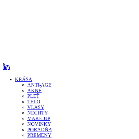
KRÁSA
ANTI-AGE
AKNÉ
PLEŤ
TELO
VLASY
NECHTY
MAKE-UP
NOVINKY
PORADŇA
PREMENY