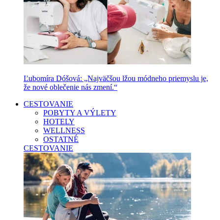
Ľubomíra Dóšová: „Najväčšou lžou módneho priemyslu je,
že nové oblečenie nás zmení.“
CESTOVANIE
POBYTY A VÝLETY
HOTELY
WELLNESS
OSTATNÉ
CESTOVANIE