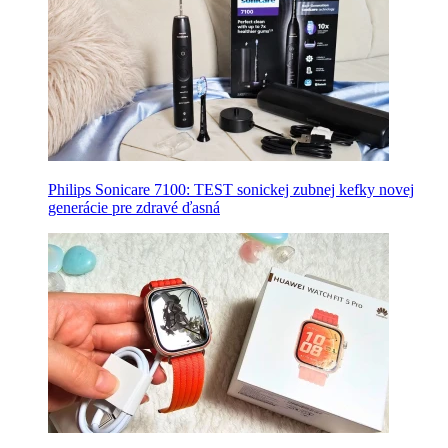
Philips Sonicare 7100: TEST sonickej zubnej kefky novej
generácie pre zdravé ďasná