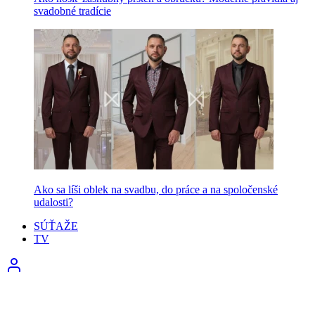
svadobné tradície
Ako sa líši oblek na svadbu, do práce a na spoločenské
udalosti?
SÚŤAŽE
TV