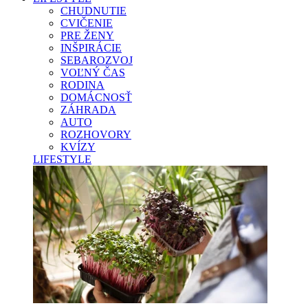
CHUDNUTIE
CVIČENIE
PRE ŽENY
INŠPIRÁCIE
SEBAROZVOJ
VOĽNÝ ČAS
RODINA
DOMÁCNOSŤ
ZÁHRADA
AUTO
ROZHOVORY
KVÍZY
LIFESTYLE