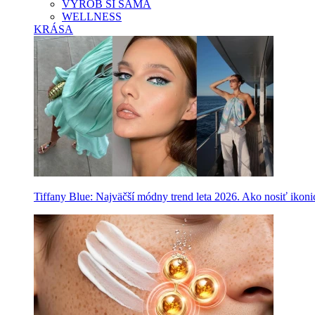
VYROB SI SAMA
WELLNESS
KRÁSA
Tiffany Blue: Najväčší módny trend leta 2026. Ako nosiť ikon