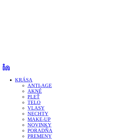
KRÁSA
ANTI-AGE
AKNÉ
PLEŤ
TELO
VLASY
NECHTY
MAKE-UP
NOVINKY
PORADŇA
PREMENY