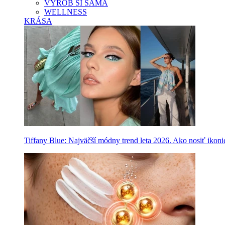
VYROB SI SAMA
WELLNESS
KRÁSA
Tiffany Blue: Najväčší módny trend leta 2026. Ako nosiť ikon