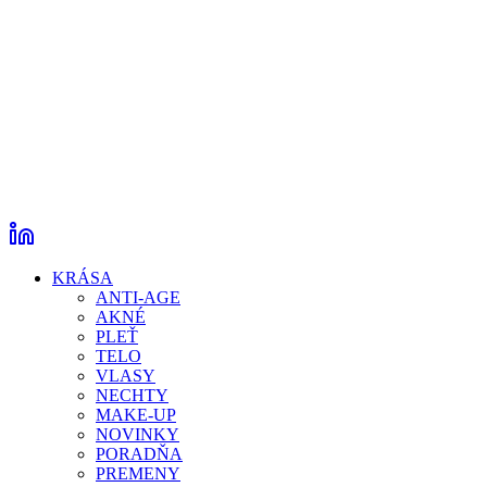
KRÁSA
ANTI-AGE
AKNÉ
PLEŤ
TELO
VLASY
NECHTY
MAKE-UP
NOVINKY
PORADŇA
PREMENY