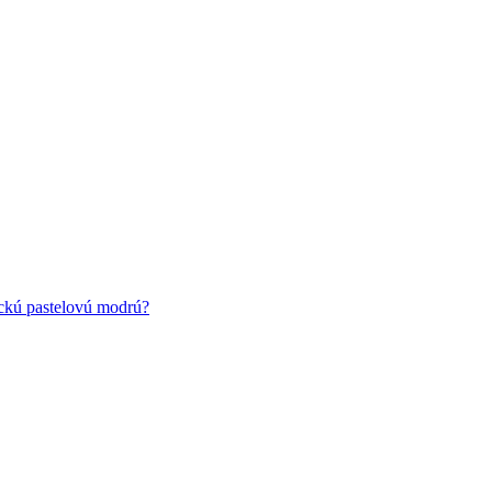
ickú pastelovú modrú?