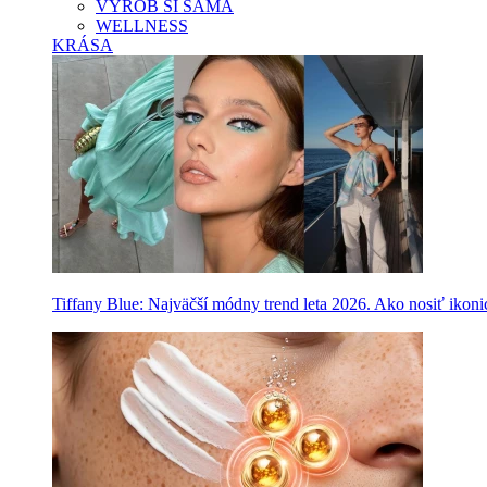
VYROB SI SAMA
WELLNESS
KRÁSA
Tiffany Blue: Najväčší módny trend leta 2026. Ako nosiť ikon