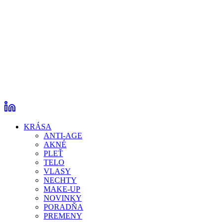
KRÁSA
ANTI-AGE
AKNÉ
PLEŤ
TELO
VLASY
NECHTY
MAKE-UP
NOVINKY
PORADŇA
PREMENY