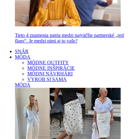
Tieto 4 znamenia patria medzi najväčšie partnerské „red
flags“. Je medzi nimi aj to vaše?
SNÁR
MÓDA
MÓDNE OUTFITY
MÓDNE INŠPIRÁCIE
MÓDNI NÁVRHÁRI
VYROB SI SAMA
MÓDA