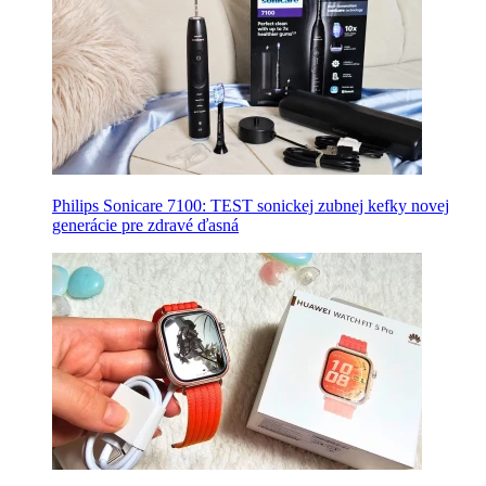
Philips Sonicare 7100: TEST sonickej zubnej kefky novej
generácie pre zdravé ďasná