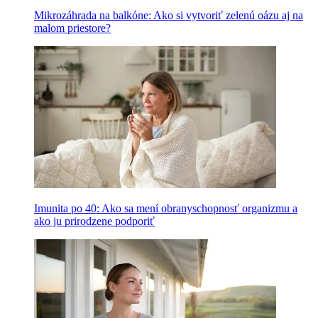
Mikrozáhrada na balkóne: Ako si vytvoriť zelenú oázu aj na
malom priestore?
Imunita po 40: Ako sa mení obranyschopnosť organizmu a
ako ju prirodzene podporiť