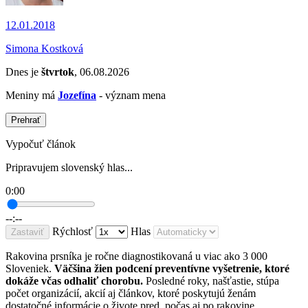
12.01.2018
Simona Kostková
Dnes je
štvrtok
, 06.08.2026
Meniny má
Jozefína
- význam mena
Prehrať
Vypočuť článok
Pripravujem slovenský hlas...
0:00
--:--
Rýchlosť
Hlas
Zastaviť
Rakovina prsníka je ročne diagnostikovaná u viac ako 3 000
Sloveniek.
Väčšina žien podcení preventívne vyšetrenie, ktoré
dokáže včas odhaliť chorobu.
Posledné roky, našťastie, stúpa
počet organizácií, akcií aj článkov, ktoré poskytujú ženám
dostatočné informácie o živote pred, počas aj po rakovine.