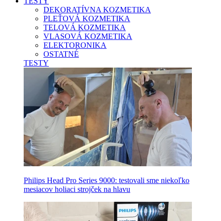
TESTY
DEKORATÍVNA KOZMETIKA
PLEŤOVÁ KOZMETIKA
TELOVÁ KOZMETIKA
VLASOVÁ KOZMETIKA
ELEKTORONIKA
OSTATNÉ
TESTY
Philips Head Pro Series 9000: testovali sme niekoľko
mesiacov holiaci strojček na hlavu