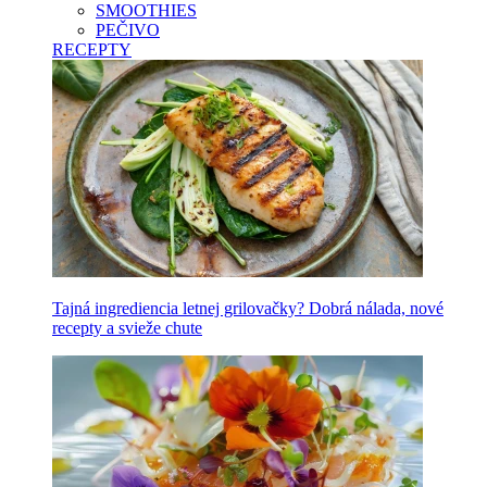
SMOOTHIES
PEČIVO
RECEPTY
Tajná ingrediencia letnej grilovačky? Dobrá nálada, nové
recepty a svieže chute