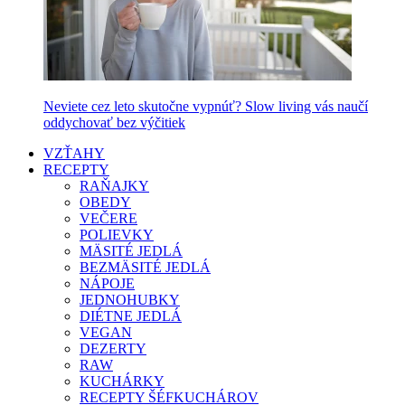
Neviete cez leto skutočne vypnúť? Slow living vás naučí
oddychovať bez výčitiek
VZŤAHY
RECEPTY
RAŇAJKY
OBEDY
VEČERE
POLIEVKY
MÄSITÉ JEDLÁ
BEZMÄSITÉ JEDLÁ
NÁPOJE
JEDNOHUBKY
DIÉTNE JEDLÁ
VEGAN
DEZERTY
RAW
KUCHÁRKY
RECEPTY ŠÉFKUCHÁROV