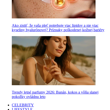
Ako zistiť, že vaša pleť potrebuje viac lipidov a nie viac
kyseliny hyalurónovej? Príznaky poškodenej kožnej bariéry
Trendy letné parfumy 2026: Banán, kokos a vôňa slanej
pokožky ovládnu leto
CELEBRITY
LIFESTYLE