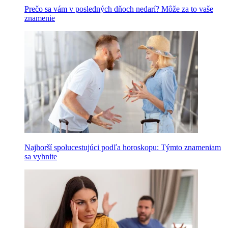
Prečo sa vám v posledných dňoch nedarí? Môže za to vaše
znamenie
Najhorší spolucestujúci podľa horoskopu: Týmto znameniam
sa vyhnite