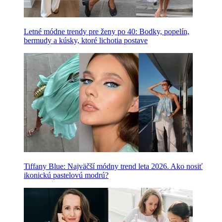
Letné módne trendy pre ženy po 40: Bodky, popelín,
bermudy a kúsky, ktoré lichotia postave
Tiffany Blue: Najväčší módny trend leta 2026. Ako nosiť
ikonickú pastelovú modrú?