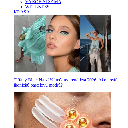
VYROB SI SAMA
WELLNESS
KRÁSA
Tiffany Blue: Najväčší módny trend leta 2026. Ako nosiť
ikonickú pastelovú modrú?