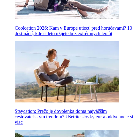
Coolcation 2026: Kam v Európe utiecť pred horúčavami? 10
destinácií, kde si leto užijete bez extrémnych teplôt
Staycation: Prečo je dovolenka doma najväčším
cestovateľským trendom? Ušetríte stovky eur a oddýchnete si
viac