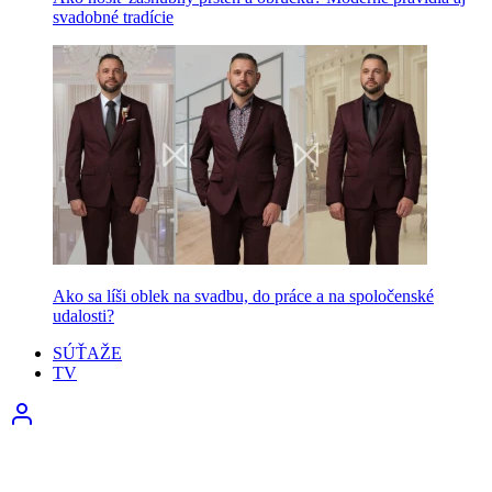
svadobné tradície
Ako sa líši oblek na svadbu, do práce a na spoločenské
udalosti?
SÚŤAŽE
TV