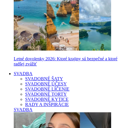
Letné dovolenky 2026: Ktoré krajiny sú bezpečné a ktoré
radšej zvážiť
SVADBA
SVADOBNÉ ŠATY
SVADOBNÉ ÚČESY
SVADOBNÉ LÍČENIE
SVADOBNÉ TORTY
SVADOBNÉ KYTICE
RADY A INŠPIRÁCIE
SVADBA