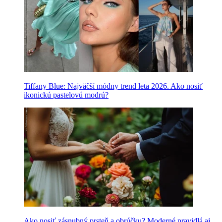
Tiffany Blue: Najväčší módny trend leta 2026. Ako nosiť
ikonickú pastelovú modrú?
Ako nosiť zásnubný prsteň a obrúčku? Moderné pravidlá aj