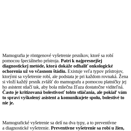
Mamografia je röntgenové vyšetrenie prsníkov, ktoré sa robí
pomocou špeciálneho prístroja.
Patrí k najpresnejšej
diagnostickej metóde, ktorá dokáže odhaliť onkologické
ochorenia už vo včasnom štádiu.
Existuje veľa typov prístrojov,
ktorými sa vyšetrenie robí, ale podstata je pri každom rovnaká. Žena
si vloží každý prsník zvlášť do mamografu a pomocou platničky jej
ho asistent stlačí tak, aby bola mliečna žľaza dostatočne viditeľná.
Často je kritizovaná bolestivosť tohto stláčania, ale pokiaľ vám
to spraví vyškolený asistent a komunikujete spolu, bolestivé to
nie je.
Mamografické vyšetrenie sa delí na dva typy, a to preventívne
a diagnostické vyšetrenie.
Preventívne vyšetrenie sa robí u žien,