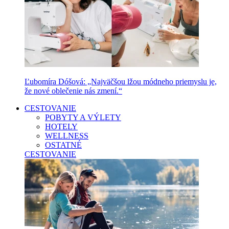
Ľubomíra Dóšová: „Najväčšou lžou módneho priemyslu je,
že nové oblečenie nás zmení.“
CESTOVANIE
POBYTY A VÝLETY
HOTELY
WELLNESS
OSTATNÉ
CESTOVANIE