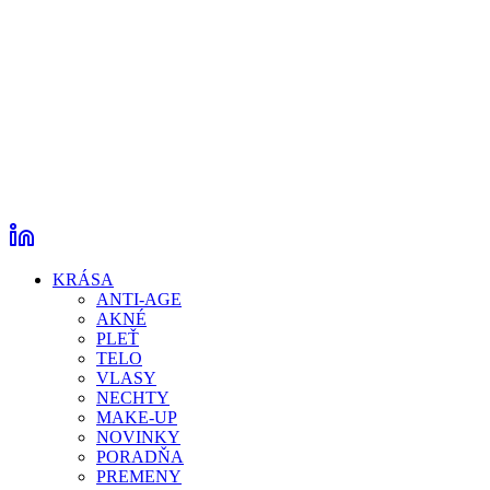
KRÁSA
ANTI-AGE
AKNÉ
PLEŤ
TELO
VLASY
NECHTY
MAKE-UP
NOVINKY
PORADŇA
PREMENY