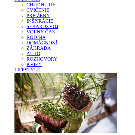
CHUDNUTIE
CVIČENIE
PRE ŽENY
INŠPIRÁCIE
SEBAROZVOJ
VOĽNÝ ČAS
RODINA
DOMÁCNOSŤ
ZÁHRADA
AUTO
ROZHOVORY
KVÍZY
LIFESTYLE