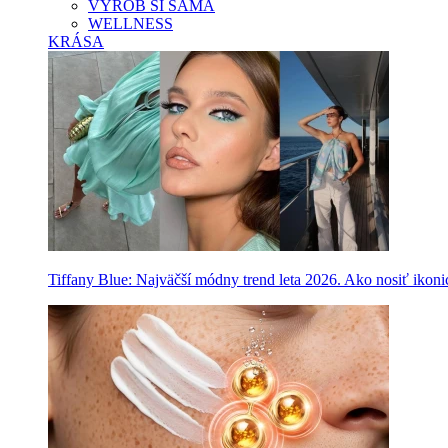
VYROB SI SAMA
WELLNESS
KRÁSA
Tiffany Blue: Najväčší módny trend leta 2026. Ako nosiť ikon