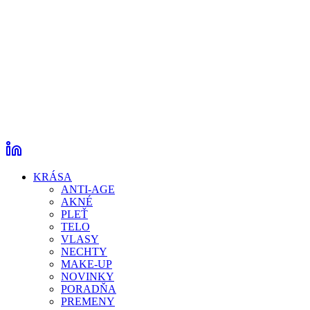
KRÁSA
ANTI-AGE
AKNÉ
PLEŤ
TELO
VLASY
NECHTY
MAKE-UP
NOVINKY
PORADŇA
PREMENY