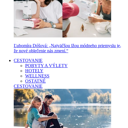
Ľubomíra Dóšová: „Najväčšou lžou módneho priemyslu je,
že nové oblečenie nás zmení.“
CESTOVANIE
POBYTY A VÝLETY
HOTELY
WELLNESS
OSTATNÉ
CESTOVANIE