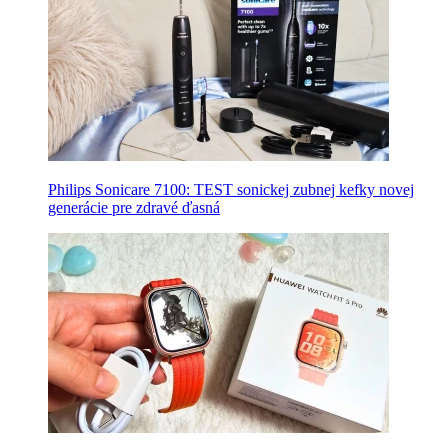
Philips Sonicare 7100: TEST sonickej zubnej kefky novej
generácie pre zdravé ďasná