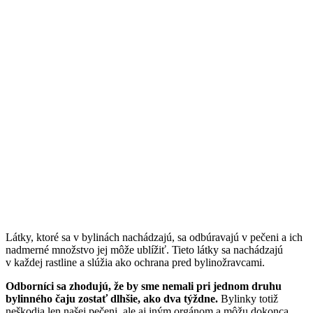
Látky, ktoré sa v bylinách nachádzajú, sa odbúravajú v pečeni a ich
nadmerné množstvo jej môže ublížiť. Tieto látky sa nachádzajú
v každej rastline a slúžia ako ochrana pred bylinožravcami.
Odborníci sa zhodujú, že by sme nemali pri jednom druhu
bylinného čaju zostať dlhšie, ako dva týždne.
Bylinky totiž
neškodia len našej pečeni, ale aj iným orgánom a môžu dokonca