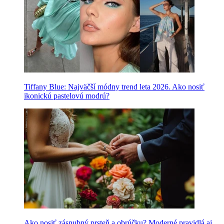
Tiffany Blue: Najväčší módny trend leta 2026. Ako nosiť
ikonickú pastelovú modrú?
Ako nosiť zásnubný prsteň a obrúčku? Moderné pravidlá aj