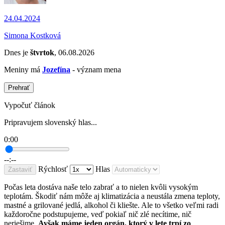
24.04.2024
Simona Kostková
Dnes je
štvrtok
, 06.08.2026
Meniny má
Jozefína
- význam mena
Prehrať
Vypočuť článok
Pripravujem slovenský hlas...
0:00
--:--
Rýchlosť
Hlas
Zastaviť
Počas leta dostáva naše telo zabrať a to nielen kvôli vysokým
teplotám. Škodiť nám môže aj klimatizácia a neustála zmena teploty,
mastné a grilované jedlá, alkohol či kliešte. Ale to všetko veľmi radi
každoročne podstupujeme, veď pokiaľ nič zlé necítime, nič
neriešime.
Avšak máme jeden orgán, ktorý v lete trpí zo