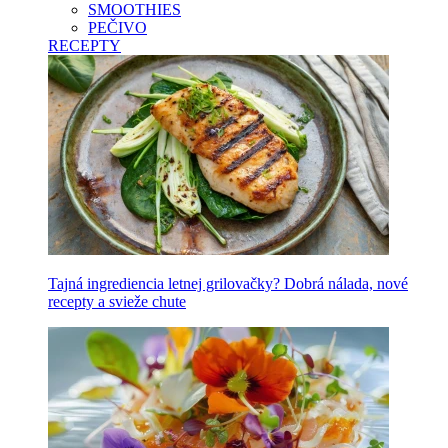
SMOOTHIES
PEČIVO
RECEPTY
Tajná ingrediencia letnej grilovačky? Dobrá nálada, nové
recepty a svieže chute