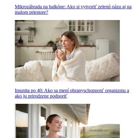
Mikrozáhrada na balkóne: Ako si vytvoriť zelenú oázu aj na
malom priestore?
Imunita po 40: Ako sa mení obranyschopnosť organizmu a
ako ju prirodzene podporiť