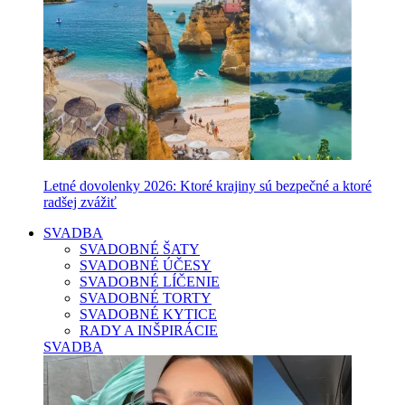
Letné dovolenky 2026: Ktoré krajiny sú bezpečné a ktoré
radšej zvážiť
SVADBA
SVADOBNÉ ŠATY
SVADOBNÉ ÚČESY
SVADOBNÉ LÍČENIE
SVADOBNÉ TORTY
SVADOBNÉ KYTICE
RADY A INŠPIRÁCIE
SVADBA