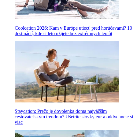
Coolcation 2026: Kam v Európe utiecť pred horúčavami? 10
destinácií, kde si leto užijete bez extrémnych teplôt
Staycation: Prečo je dovolenka doma najväčším
cestovateľským trendom? Ušetríte stovky eur a oddýchnete si
viac