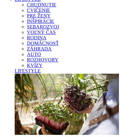
CHUDNUTIE
CVIČENIE
PRE ŽENY
INŠPIRÁCIE
SEBAROZVOJ
VOĽNÝ ČAS
RODINA
DOMÁCNOSŤ
ZÁHRADA
AUTO
ROZHOVORY
KVÍZY
LIFESTYLE