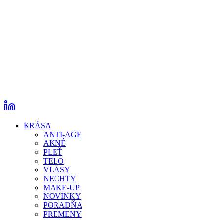
KRÁSA
ANTI-AGE
AKNÉ
PLEŤ
TELO
VLASY
NECHTY
MAKE-UP
NOVINKY
PORADŇA
PREMENY