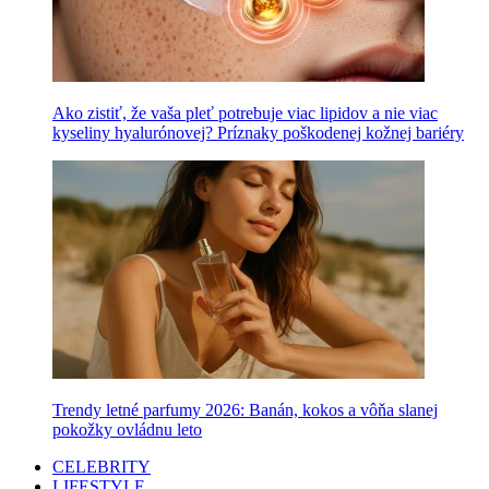
Ako zistiť, že vaša pleť potrebuje viac lipidov a nie viac
kyseliny hyalurónovej? Príznaky poškodenej kožnej bariéry
Trendy letné parfumy 2026: Banán, kokos a vôňa slanej
pokožky ovládnu leto
CELEBRITY
LIFESTYLE