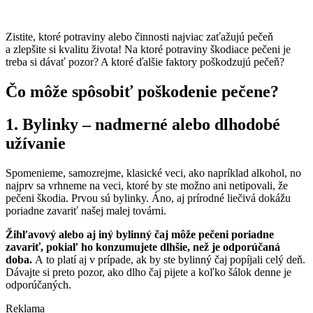
Zistite, ktoré potraviny alebo činnosti najviac zaťažujú pečeň
a zlepšite si kvalitu života! Na ktoré potraviny škodiace pečeni je
treba si dávať pozor? A ktoré ďalšie faktory poškodzujú pečeň?
Čo môže spôsobiť poškodenie pečene?
1. Bylinky – nadmerné alebo dlhodobé
užívanie
Spomenieme, samozrejme, klasické veci, ako napríklad alkohol, no
najprv sa vrhneme na veci, ktoré by ste možno ani netipovali, že
pečeni škodia. Prvou sú bylinky. Áno, aj prírodné liečivá dokážu
poriadne zavariť našej malej továrni.
Žihľavový alebo aj iný bylinný čaj môže pečeni poriadne
zavariť, pokiaľ ho konzumujete dlhšie, než je odporúčaná
doba.
A to platí aj v prípade, ak by ste bylinný čaj popíjali celý deň.
Dávajte si preto pozor, ako dlho čaj pijete a koľko šálok denne je
odporúčaných.
Reklama