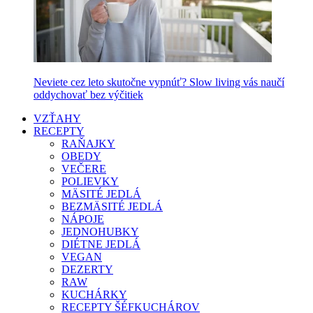
Neviete cez leto skutočne vypnúť? Slow living vás naučí
oddychovať bez výčitiek
VZŤAHY
RECEPTY
RAŇAJKY
OBEDY
VEČERE
POLIEVKY
MÄSITÉ JEDLÁ
BEZMÄSITÉ JEDLÁ
NÁPOJE
JEDNOHUBKY
DIÉTNE JEDLÁ
VEGAN
DEZERTY
RAW
KUCHÁRKY
RECEPTY ŠÉFKUCHÁROV