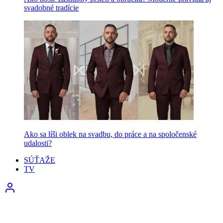
svadobné tradície
Ako sa líši oblek na svadbu, do práce a na spoločenské
udalosti?
SÚŤAŽE
TV