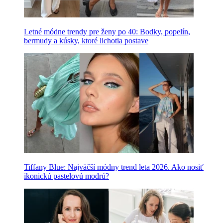
Letné módne trendy pre ženy po 40: Bodky, popelín,
bermudy a kúsky, ktoré lichotia postave
Tiffany Blue: Najväčší módny trend leta 2026. Ako nosiť
ikonickú pastelovú modrú?