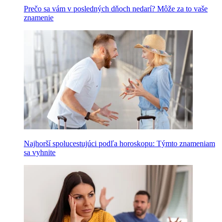
Prečo sa vám v posledných dňoch nedarí? Môže za to vaše
znamenie
Najhorší spolucestujúci podľa horoskopu: Týmto znameniam
sa vyhnite