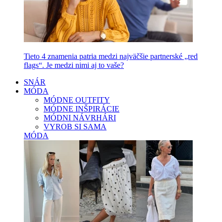
Tieto 4 znamenia patria medzi najväčšie partnerské „red
flags“. Je medzi nimi aj to vaše?
SNÁR
MÓDA
MÓDNE OUTFITY
MÓDNE INŠPIRÁCIE
MÓDNI NÁVRHÁRI
VYROB SI SAMA
MÓDA