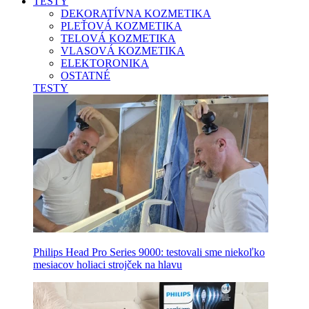
TESTY
DEKORATÍVNA KOZMETIKA
PLEŤOVÁ KOZMETIKA
TELOVÁ KOZMETIKA
VLASOVÁ KOZMETIKA
ELEKTORONIKA
OSTATNÉ
TESTY
Philips Head Pro Series 9000: testovali sme niekoľko
mesiacov holiaci strojček na hlavu