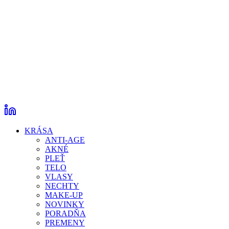
KRÁSA
ANTI-AGE
AKNÉ
PLEŤ
TELO
VLASY
NECHTY
MAKE-UP
NOVINKY
PORADŇA
PREMENY