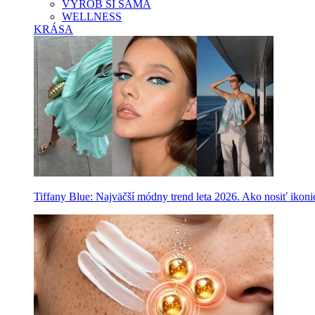
VYROB SI SAMA
WELLNESS
KRÁSA
Tiffany Blue: Najväčší módny trend leta 2026. Ako nosiť ikon