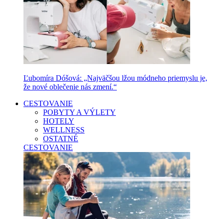
Ľubomíra Dóšová: „Najväčšou lžou módneho priemyslu je,
že nové oblečenie nás zmení.“
CESTOVANIE
POBYTY A VÝLETY
HOTELY
WELLNESS
OSTATNÉ
CESTOVANIE