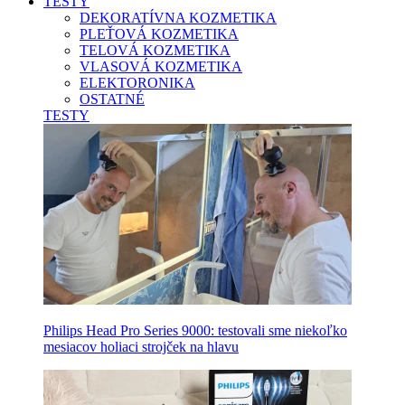
TESTY
DEKORATÍVNA KOZMETIKA
PLEŤOVÁ KOZMETIKA
TELOVÁ KOZMETIKA
VLASOVÁ KOZMETIKA
ELEKTORONIKA
OSTATNÉ
TESTY
Philips Head Pro Series 9000: testovali sme niekoľko
mesiacov holiaci strojček na hlavu