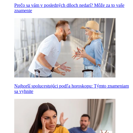
Prečo sa vám v posledných dňoch nedarí? Môže za to vaše
znamenie
Najhorší spolucestujúci podľa horoskopu: Týmto znameniam
sa vyhnite