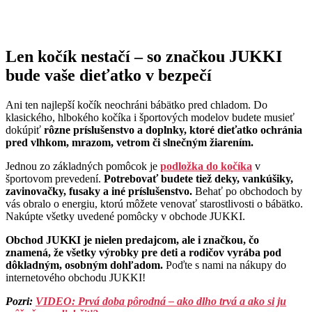
Len kočík nestačí – so značkou JUKKI
bude vaše dieťatko v bezpečí
Ani ten najlepší kočík neochráni bábätko pred chladom. Do
klasického, hlbokého kočíka i športových modelov budete musieť
dokúpiť
rôzne príslušenstvo a doplnky, ktoré dieťatko ochránia
pred vlhkom, mrazom, vetrom či slnečným žiarením.
Jednou zo základných pomôcok je
podložka do kočíka
v
športovom prevedení.
Potrebovať budete tiež deky, vankúšiky,
zavinovačky, fusaky a iné príslušenstvo.
Behať po obchodoch by
vás obralo o energiu, ktorú môžete venovať starostlivosti o bábätko.
Nakúpte všetky uvedené pomôcky v obchode JUKKI.
Obchod JUKKI je nielen predajcom, ale i značkou, čo
znamená, že všetky výrobky pre deti a rodičov vyrába pod
dôkladným, osobným dohľadom.
Poďte s nami na nákupy do
internetového obchodu JUKKI!
Pozri:
VIDEO: Prvá doba pôrodná – ako dlho trvá a ako si ju