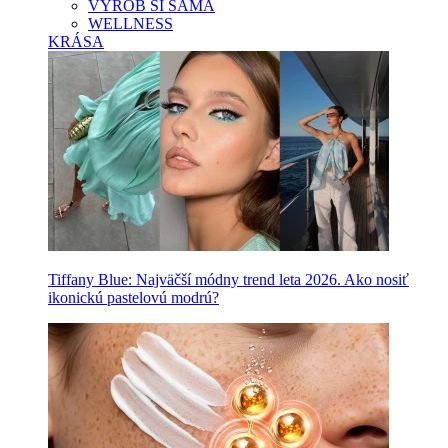
VYROB SI SAMA
WELLNESS
KRÁSA
Tiffany Blue: Najväčší módny trend leta 2026. Ako nosiť
ikonickú pastelovú modrú?