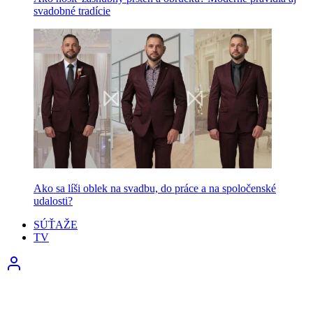
svadobné tradície
Ako sa líši oblek na svadbu, do práce a na spoločenské
udalosti?
SÚŤAŽE
TV