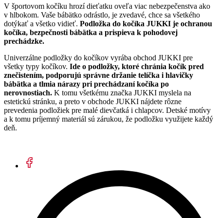
V športovom kočíku hrozí dieťatku oveľa viac nebezpečenstva ako
v hlbokom. Vaše bábätko odrástlo, je zvedavé, chce sa všetkého
dotýkať a všetko vidieť.
Podložka do kočíka JUKKI je ochranou
kočíka, bezpečnosti bábätka a prispieva k pohodovej
prechádzke.
Univerzálne podložky do kočíkov vyrába obchod JUKKI pre
všetky typy kočíkov.
Ide o podložky, ktoré chránia kočík pred
znečistením, podporujú správne držanie telíčka i hlavičky
bábätka a tlmia nárazy pri prechádzaní kočíka po
nerovnostiach.
K tomu všetkému značka JUKKI myslela na
estetickú stránku, a preto v obchode JUKKI nájdete rôzne
prevedenia podložiek pre malé dievčatká i chlapcov. Detské motívy
a k tomu príjemný materiál sú zárukou, že podložku využijete každý
deň.