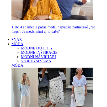
Tieto 4 znamenia patria medzi najväčšie partnerské „red
flags“. Je medzi nimi aj to vaše?
SNÁR
MÓDA
MÓDNE OUTFITY
MÓDNE INŠPIRÁCIE
MÓDNI NÁVRHÁRI
VYROB SI SAMA
MÓDA