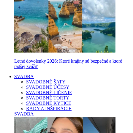
Letné dovolenky 2026: Ktoré krajiny sú bezpečné a ktoré
radšej zvážiť
SVADBA
SVADOBNÉ ŠATY
SVADOBNÉ ÚČESY
SVADOBNÉ LÍČENIE
SVADOBNÉ TORTY
SVADOBNÉ KYTICE
RADY A INŠPIRÁCIE
SVADBA