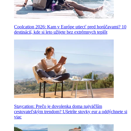
Coolcation 2026: Kam v Európe utiecť pred horúčavami? 10
destinácií, kde si leto užijete bez extrémnych teplôt
Staycation: Prečo je dovolenka doma najväčším
cestovateľským trendom? Ušetríte stovky eur a oddýchnete si
viac