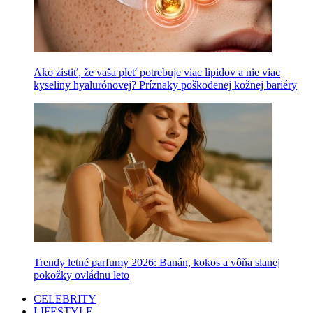
Ako zistiť, že vaša pleť potrebuje viac lipidov a nie viac
kyseliny hyalurónovej? Príznaky poškodenej kožnej bariéry
Trendy letné parfumy 2026: Banán, kokos a vôňa slanej
pokožky ovládnu leto
CELEBRITY
LIFESTYLE