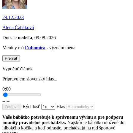
29.12.2023
Alena Čabáková
Dnes je
nedeľa
, 09.08.2026
Meniny má
Ľubomíra
- význam mena
Prehrať
Vypočuť článok
Pripravujem slovenský hlas...
0:00
--:--
Rýchlosť
Hlas
Zastaviť
Vaše bábätko potrebuje k správnemu vývinu a pre podporu
imunity pravidelné prechádzky.
Najskôr je bábätko uložené do
hlbokého kočíka a keď odrastie, prichádzajú na rad športové