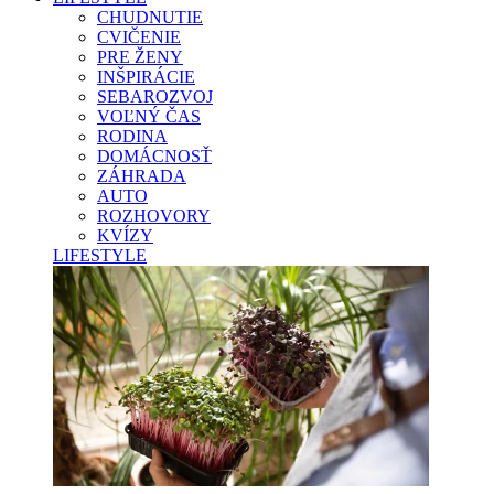
CHUDNUTIE
CVIČENIE
PRE ŽENY
INŠPIRÁCIE
SEBAROZVOJ
VOĽNÝ ČAS
RODINA
DOMÁCNOSŤ
ZÁHRADA
AUTO
ROZHOVORY
KVÍZY
LIFESTYLE