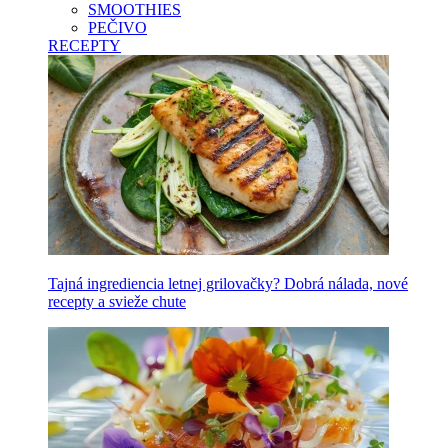
SMOOTHIES
PEČIVO
RECEPTY
Tajná ingrediencia letnej grilovačky? Dobrá nálada, nové
recepty a svieže chute