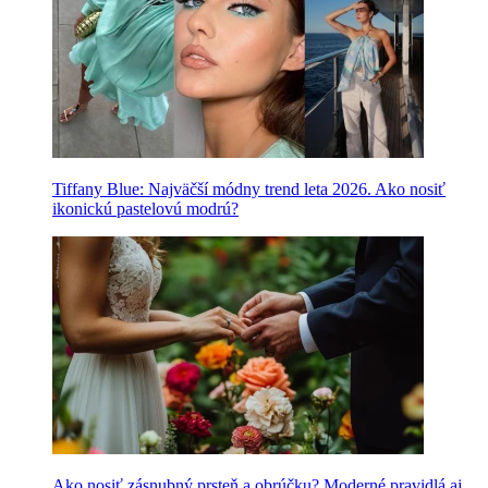
Tiffany Blue: Najväčší módny trend leta 2026. Ako nosiť
ikonickú pastelovú modrú?
Ako nosiť zásnubný prsteň a obrúčku? Moderné pravidlá aj