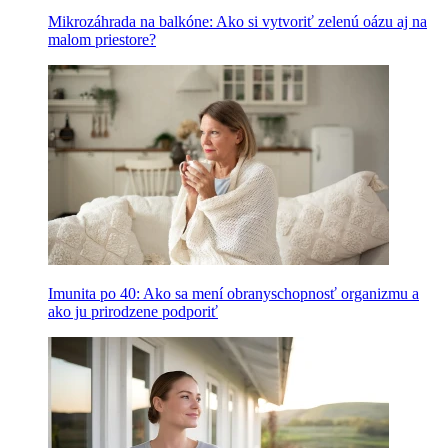
Mikrozáhrada na balkóne: Ako si vytvoriť zelenú oázu aj na
malom priestore?
Imunita po 40: Ako sa mení obranyschopnosť organizmu a
ako ju prirodzene podporiť