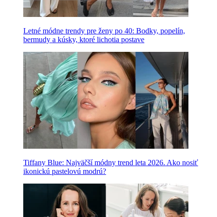
Letné módne trendy pre ženy po 40: Bodky, popelín,
bermudy a kúsky, ktoré lichotia postave
Tiffany Blue: Najväčší módny trend leta 2026. Ako nosiť
ikonickú pastelovú modrú?