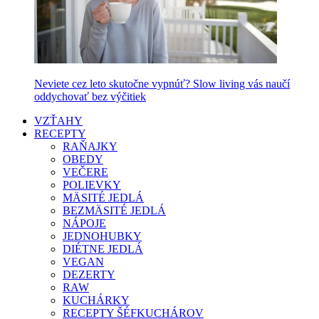
Neviete cez leto skutočne vypnúť? Slow living vás naučí
oddychovať bez výčitiek
VZŤAHY
RECEPTY
RAŇAJKY
OBEDY
VEČERE
POLIEVKY
MÄSITÉ JEDLÁ
BEZMÄSITÉ JEDLÁ
NÁPOJE
JEDNOHUBKY
DIÉTNE JEDLÁ
VEGAN
DEZERTY
RAW
KUCHÁRKY
RECEPTY ŠÉFKUCHÁROV