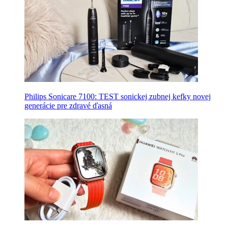
Philips Sonicare 7100: TEST sonickej zubnej kefky novej
generácie pre zdravé ďasná