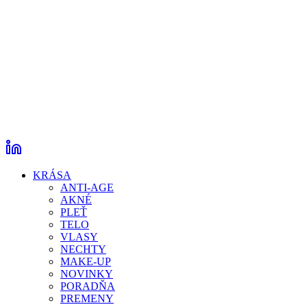
KRÁSA
ANTI-AGE
AKNÉ
PLEŤ
TELO
VLASY
NECHTY
MAKE-UP
NOVINKY
PORADŇA
PREMENY