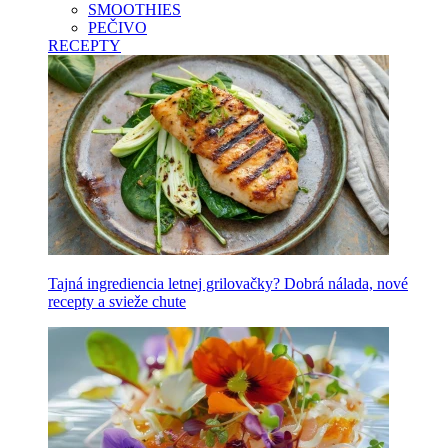
SMOOTHIES
PEČIVO
RECEPTY
Tajná ingrediencia letnej grilovačky? Dobrá nálada, nové
recepty a svieže chute