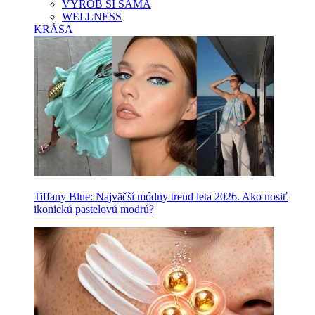
VYROB SI SAMA
WELLNESS
KRÁSA
Tiffany Blue: Najväčší módny trend leta 2026. Ako nosiť
ikonickú pastelovú modrú?