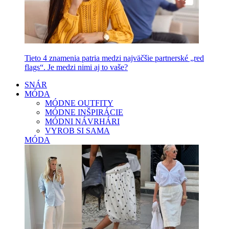
Tieto 4 znamenia patria medzi najväčšie partnerské „red
flags“. Je medzi nimi aj to vaše?
SNÁR
MÓDA
MÓDNE OUTFITY
MÓDNE INŠPIRÁCIE
MÓDNI NÁVRHÁRI
VYROB SI SAMA
MÓDA