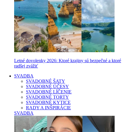
Letné dovolenky 2026: Ktoré krajiny sú bezpečné a ktoré
radšej zvážiť
SVADBA
SVADOBNÉ ŠATY
SVADOBNÉ ÚČESY
SVADOBNÉ LÍČENIE
SVADOBNÉ TORTY
SVADOBNÉ KYTICE
RADY A INŠPIRÁCIE
SVADBA