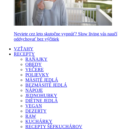
Neviete cez leto skutočne vypnúť? Slow living vás naučí
oddychovať bez výčitiek
VZŤAHY
RECEPTY
RAŇAJKY
OBEDY
VEČERE
POLIEVKY
MÄSITÉ JEDLÁ
BEZMÄSITÉ JEDLÁ
NÁPOJE
JEDNOHUBKY
DIÉTNE JEDLÁ
VEGAN
DEZERTY
RAW
KUCHÁRKY
RECEPTY ŠÉFKUCHÁROV