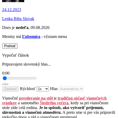
24.12.2023
Lenka Biba Slovak
Dnes je
nedeľa
, 09.08.2026
Meniny má
Ľubomíra
- význam mena
Prehrať
Vypočuť článok
Pripravujem slovenský hlas...
0:00
--:--
Rýchlosť
Hlas
Zastaviť
Vianočné
prestieranie na stôl
je
tradičná súčasť vianočných
sviatkov
a samotného
Štedrého večera
, kedy sa pri vianočnom
stole zíde celá rodina.
Je to spôsob, ako vytvoriť príjemnú,
slávnostnú a vianočnú atmosféru.
A preto sme si pre vás pripravili
niekoľko tipov a rád o vianočnom prestieraní.