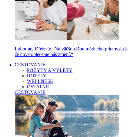
Ľubomíra Dóšová: „Najväčšou lžou módneho priemyslu je,
že nové oblečenie nás zmení.“
CESTOVANIE
POBYTY A VÝLETY
HOTELY
WELLNESS
OSTATNÉ
CESTOVANIE