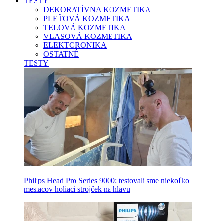
TESTY
DEKORATÍVNA KOZMETIKA
PLEŤOVÁ KOZMETIKA
TELOVÁ KOZMETIKA
VLASOVÁ KOZMETIKA
ELEKTORONIKA
OSTATNÉ
TESTY
Philips Head Pro Series 9000: testovali sme niekoľko
mesiacov holiaci strojček na hlavu