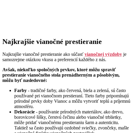
Najkrajšie vianočné prestieranie
Najkrajšie vianočné prestieranie ako súčasť
vianočnej výzdoby
je
samozrejme otázkou vkusu a preferencií každého z nás.
Avšak, niekoľko spoločných prvkov, ktoré môžu spraviť
prestieranie vianočného stola prenádherným a pôsobivým,
môžu byť nasledovné:
Farby
- tradičné farby, ako červená, biela a zelená, sú často
používané pri vianočnom prestieraní. Tieto farby pripomínajú
prírodné prvky doby Vianoc a môžu vytvoriť teplú a príjemnú
atmosféru.
Dekorácie
- používanie prírodných materiálov, ako drevo,
borovicové šišky, čerstvú čečinu alebo vianočné trblietky,
môže pridať vianočnému prestieraniu šarm a autenticitu.
Taktiež sa často používajú ozdobné sviečky, zvončeky, mašle