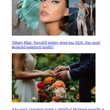
Tiffany Blue: Najväčší módny trend leta 2026. Ako nosiť
ikonickú pastelovú modrú?
Ako nosiť zásnubný prsteň a obrúčku? Moderné pravidlá aj