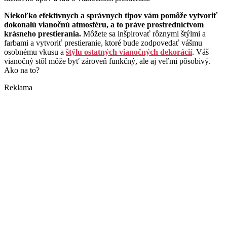
Niekoľko efektívnych a správnych tipov vám pomôže vytvoriť
dokonalú vianočnú atmosféru, a to práve prostredníctvom
krásneho prestierania.
Môžete sa inšpirovať rôznymi štýlmi a
farbami a vytvoriť prestieranie, ktoré bude zodpovedať vášmu
osobnému vkusu a
štýlu ostatných vianočných dekorácií
. Váš
vianočný stôl môže byť zároveň funkčný, ale aj veľmi pôsobivý.
Ako na to?
Reklama