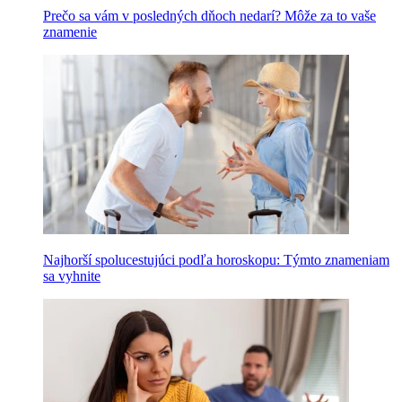
Prečo sa vám v posledných dňoch nedarí? Môže za to vaše
znamenie
Najhorší spolucestujúci podľa horoskopu: Týmto znameniam
sa vyhnite