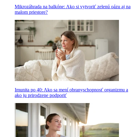
Mikrozáhrada na balkóne: Ako si vytvoriť zelenú oázu aj na
malom priestore?
Imunita po 40: Ako sa mení obranyschopnosť organizmu a
ako ju prirodzene podporiť