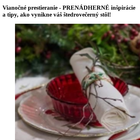
Vianočné prestieranie - PRENÁDHERNÉ inšpirácie
a tipy, ako vynikne váš štedrovečerný stôl!