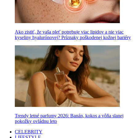
Ako zistiť, že vaša pleť potrebuje viac lipidov a nie viac
kyseliny hyalurónovej? Príznaky poškodenej kožnej bariéry
Trendy letné parfumy 2026: Banán, kokos a vôňa slanej
pokožky ovládnu leto
CELEBRITY
LIFESTYLE