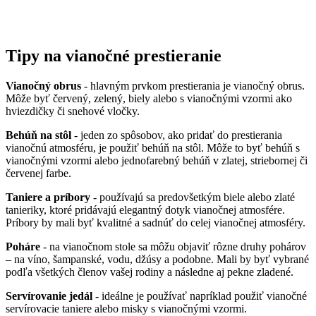
Tipy na vianočné prestieranie
Vianočný obrus
- hlavným prvkom prestierania je vianočný obrus.
Môže byť červený, zelený, biely alebo s vianočnými vzormi ako
hviezdičky či snehové vločky.
Behúň na stôl
- jeden zo spôsobov, ako pridať do prestierania
vianočnú atmosféru, je použiť behúň na stôl. Môže to byť behúň s
vianočnými vzormi alebo jednofarebný behúň v zlatej, striebornej či
červenej farbe.
Taniere a príbory
- používajú sa predovšetkým biele alebo zlaté
tanieriky, ktoré pridávajú elegantný dotyk vianočnej atmosfére.
Príbory by mali byť kvalitné a sadnúť do celej vianočnej atmosféry.
Poháre
- na vianočnom stole sa môžu objaviť rôzne druhy pohárov
– na víno, šampanské, vodu, džúsy a podobne. Mali by byť vybrané
podľa všetkých členov vašej rodiny a následne aj pekne zladené.
Servírovanie jedál
- ideálne je používať napríklad použiť vianočné
servírovacie taniere alebo misky s vianočnými vzormi.