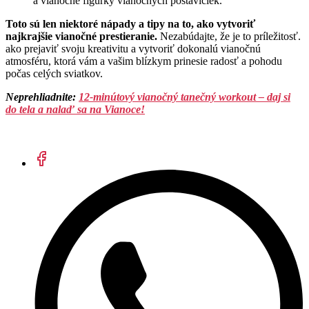
a vianočné figúrky vianočných postavičiek.
Toto sú len niektoré nápady a tipy na to, ako vytvoriť
najkrajšie vianočné prestieranie.
Nezabúdajte, že je to príležitosť.
ako prejaviť svoju kreativitu a vytvoriť dokonalú vianočnú
atmosféru, ktorá vám a vašim blízkym prinesie radosť a pohodu
počas celých sviatkov.
Neprehliadnite:
12-minútový vianočný tanečný workout – daj si
do tela a nalaď sa na Vianoce!