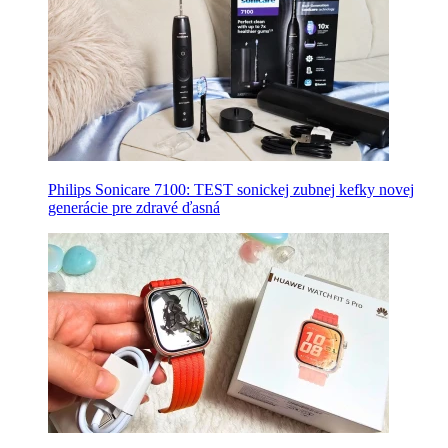
Philips Sonicare 7100: TEST sonickej zubnej kefky novej
generácie pre zdravé ďasná