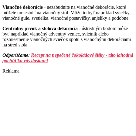
Vianočné dekorácie
- nezabudnite na vianočné dekorácie, ktoré
môžete umiestniť na vianočný stôl. Môžu to byť napríklad sviečky,
vianočné gule, svetielka, vianočné postavičky, anjeliky a podobne.
Centrálny prvok a stolová dekorácia
- ústredným bodom môže
byť napríklad vianočný adventný veniec, svietnik alebo
rozmiestnenie vianočných sviečok spolu s vianočnými dekoráciami
na stred stola.
Odporúčame:
Recept na nepečené čokoládové šišky - táto lahodná
pochúťka vás dostane!
Reklama