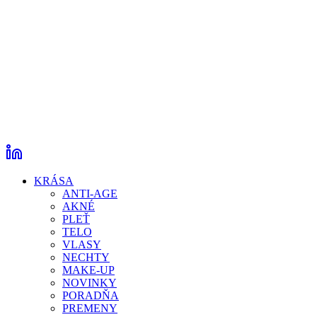
KRÁSA
ANTI-AGE
AKNÉ
PLEŤ
TELO
VLASY
NECHTY
MAKE-UP
NOVINKY
PORADŇA
PREMENY