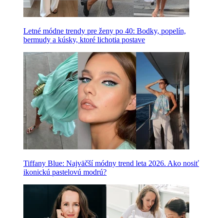
Letné módne trendy pre ženy po 40: Bodky, popelín,
bermudy a kúsky, ktoré lichotia postave
Tiffany Blue: Najväčší módny trend leta 2026. Ako nosiť
ikonickú pastelovú modrú?