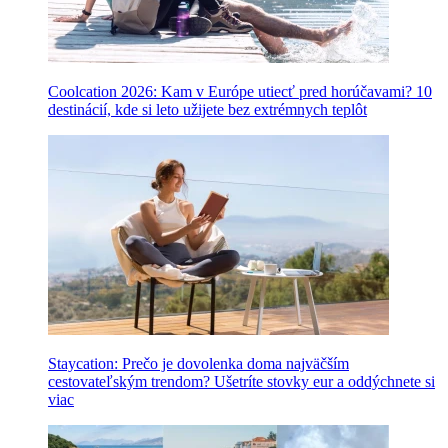
Coolcation 2026: Kam v Európe utiecť pred horúčavami? 10
destinácií, kde si leto užijete bez extrémnych teplôt
Staycation: Prečo je dovolenka doma najväčším
cestovateľským trendom? Ušetríte stovky eur a oddýchnete si
viac