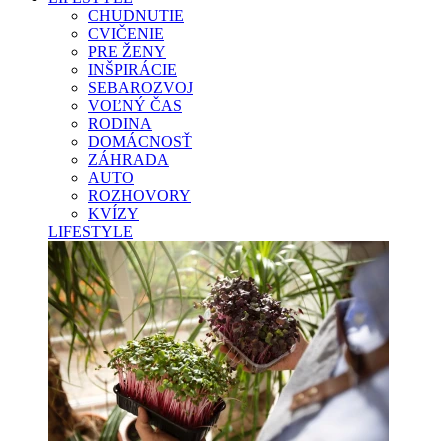
CHUDNUTIE
CVIČENIE
PRE ŽENY
INŠPIRÁCIE
SEBAROZVOJ
VOĽNÝ ČAS
RODINA
DOMÁCNOSŤ
ZÁHRADA
AUTO
ROZHOVORY
KVÍZY
LIFESTYLE