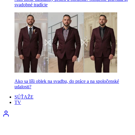
svadobné tradície
Ako sa líši oblek na svadbu, do práce a na spoločenské
udalosti?
SÚŤAŽE
TV