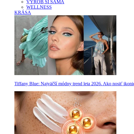
VYROB SI SAMA
WELLNESS
KRÁSA
Tiffany Blue: Najväčší módny trend leta 2026. Ako nosiť ikon