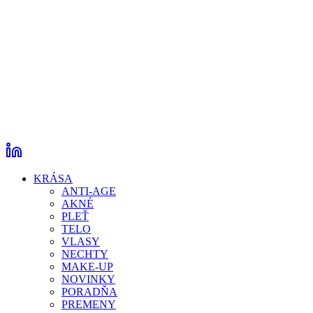
KRÁSA
ANTI-AGE
AKNÉ
PLEŤ
TELO
VLASY
NECHTY
MAKE-UP
NOVINKY
PORADŇA
PREMENY