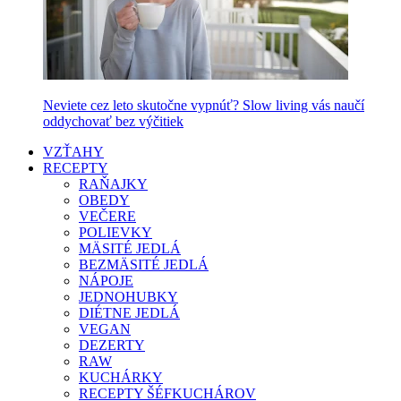
Neviete cez leto skutočne vypnúť? Slow living vás naučí
oddychovať bez výčitiek
VZŤAHY
RECEPTY
RAŇAJKY
OBEDY
VEČERE
POLIEVKY
MÄSITÉ JEDLÁ
BEZMÄSITÉ JEDLÁ
NÁPOJE
JEDNOHUBKY
DIÉTNE JEDLÁ
VEGAN
DEZERTY
RAW
KUCHÁRKY
RECEPTY ŠÉFKUCHÁROV