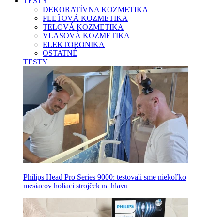
TESTY
DEKORATÍVNA KOZMETIKA
PLEŤOVÁ KOZMETIKA
TELOVÁ KOZMETIKA
VLASOVÁ KOZMETIKA
ELEKTORONIKA
OSTATNÉ
TESTY
Philips Head Pro Series 9000: testovali sme niekoľko
mesiacov holiaci strojček na hlavu