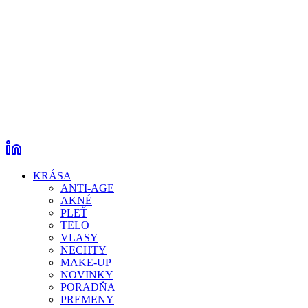
KRÁSA
ANTI-AGE
AKNÉ
PLEŤ
TELO
VLASY
NECHTY
MAKE-UP
NOVINKY
PORADŇA
PREMENY