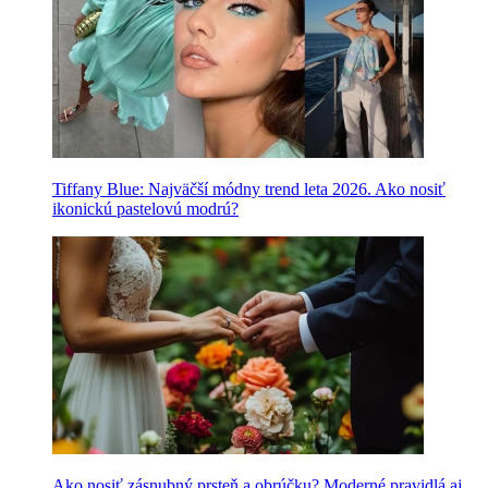
Tiffany Blue: Najväčší módny trend leta 2026. Ako nosiť
ikonickú pastelovú modrú?
Ako nosiť zásnubný prsteň a obrúčku? Moderné pravidlá aj