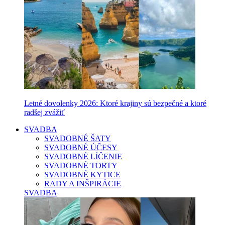
Letné dovolenky 2026: Ktoré krajiny sú bezpečné a ktoré
radšej zvážiť
SVADBA
SVADOBNÉ ŠATY
SVADOBNÉ ÚČESY
SVADOBNÉ LÍČENIE
SVADOBNÉ TORTY
SVADOBNÉ KYTICE
RADY A INŠPIRÁCIE
SVADBA