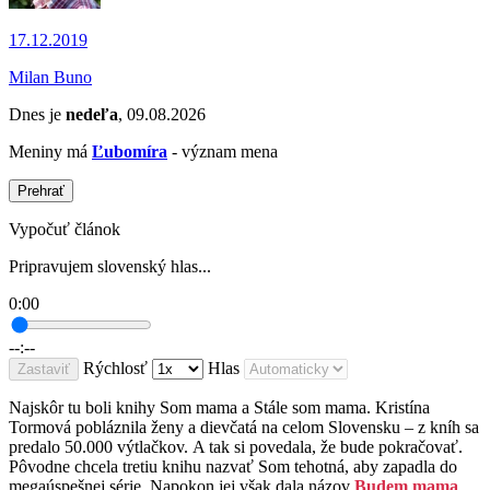
17.12.2019
Milan Buno
Dnes je
nedeľa
, 09.08.2026
Meniny má
Ľubomíra
- význam mena
Prehrať
Vypočuť článok
Pripravujem slovenský hlas...
0:00
--:--
Rýchlosť
Hlas
Zastaviť
Najskôr tu boli knihy Som mama a Stále som mama. Kristína
Tormová pobláznila ženy a dievčatá na celom Slovensku – z kníh sa
predalo 50.000 výtlačkov. A tak si povedala, že bude pokračovať.
Pôvodne chcela tretiu knihu nazvať Som tehotná, aby zapadla do
megaúspešnej série. Napokon jej však dala názov
Budem mama
.