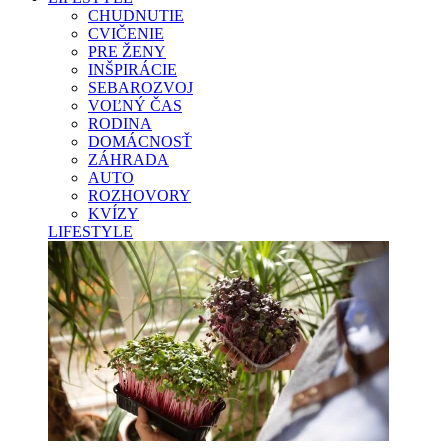
CHUDNUTIE
CVIČENIE
PRE ŽENY
INŠPIRÁCIE
SEBAROZVOJ
VOĽNÝ ČAS
RODINA
DOMÁCNOSŤ
ZÁHRADA
AUTO
ROZHOVORY
KVÍZY
LIFESTYLE