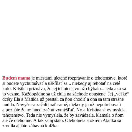
Budem mama
je miestami uletené rozprávanie o tehotenstve, ktoré
si budete vychutnávať a uškŕňať sa... niekedy aj rehotať na celé
kolo. Kristína priznáva, že jej tehotenstvo už chýbalo... teda ako sa
to vezme. Každopádne sa už cítila na záchode opustene. Jej „veľké“
dcéry Ela a Matilda už prestali za ňou chodiť a ona sa tam strašne
nudila. Navyše sa začali hrať samé, niekedy ju už nepotrebovali
a poznáte ženy: hneď začnú vymýšľať. No a Kristína si vymyslela
tehotenstvo. Teda nie vymyslela, že by zavádzala, klamala o ňom,
ale že otehotnie. A tak sa aj stalo. Otehotnela a okrem Alanka sa
zrodila aj táto zábavná knižka.