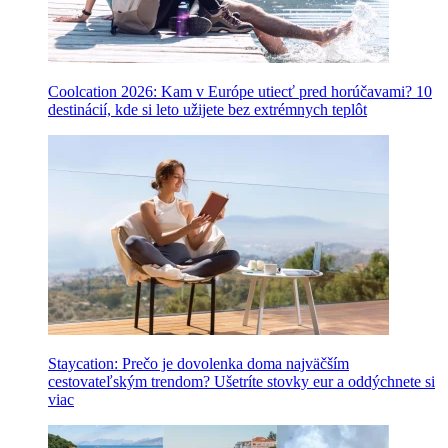
Coolcation 2026: Kam v Európe utiecť pred horúčavami? 10
destinácií, kde si leto užijete bez extrémnych teplôt
Staycation: Prečo je dovolenka doma najväčším
cestovateľským trendom? Ušetríte stovky eur a oddýchnete si
viac