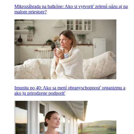
Mikrozáhrada na balkóne: Ako si vytvoriť zelenú oázu aj na
malom priestore?
Imunita po 40: Ako sa mení obranyschopnosť organizmu a
ako ju prirodzene podporiť