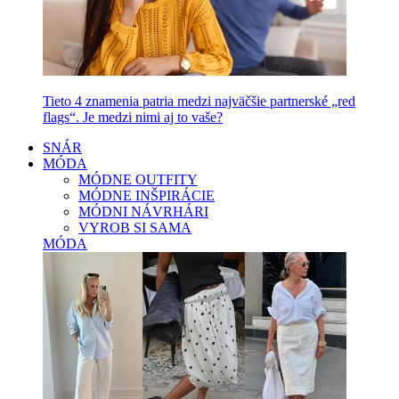
Tieto 4 znamenia patria medzi najväčšie partnerské „red
flags“. Je medzi nimi aj to vaše?
SNÁR
MÓDA
MÓDNE OUTFITY
MÓDNE INŠPIRÁCIE
MÓDNI NÁVRHÁRI
VYROB SI SAMA
MÓDA