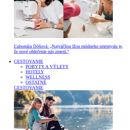
Ľubomíra Dóšová: „Najväčšou lžou módneho priemyslu je,
že nové oblečenie nás zmení.“
CESTOVANIE
POBYTY A VÝLETY
HOTELY
WELLNESS
OSTATNÉ
CESTOVANIE