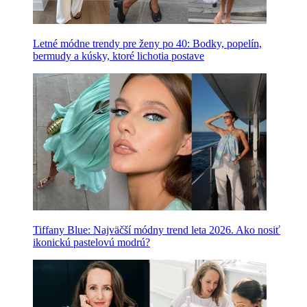
Letné módne trendy pre ženy po 40: Bodky, popelín,
bermudy a kúsky, ktoré lichotia postave
Tiffany Blue: Najväčší módny trend leta 2026. Ako nosiť
ikonickú pastelovú modrú?