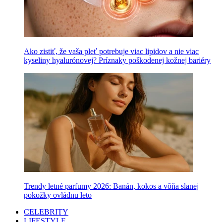
Ako zistiť, že vaša pleť potrebuje viac lipidov a nie viac
kyseliny hyalurónovej? Príznaky poškodenej kožnej bariéry
Trendy letné parfumy 2026: Banán, kokos a vôňa slanej
pokožky ovládnu leto
CELEBRITY
LIFESTYLE