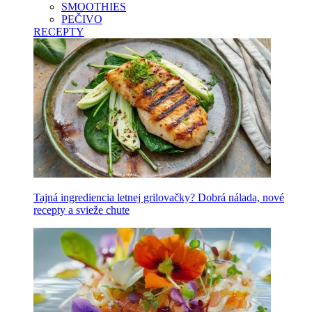
SMOOTHIES
PEČIVO
RECEPTY
Tajná ingrediencia letnej grilovačky? Dobrá nálada, nové
recepty a svieže chute