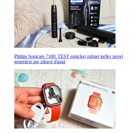
Philips Sonicare 7100: TEST sonickej zubnej kefky novej
generácie pre zdravé ďasná