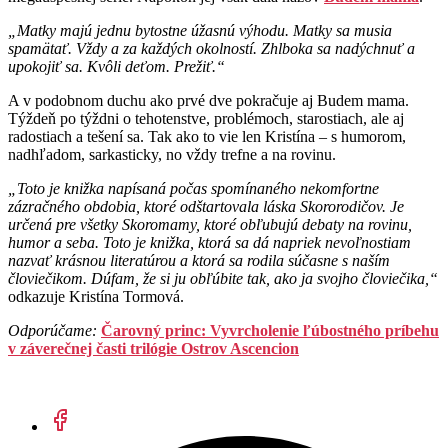
„Matky majú jednu bytostne úžasnú výhodu. Matky sa musia
spamätať. Vždy a za každých okolností. Zhlboka sa nadýchnuť a
upokojiť sa. Kvôli deťom. Prežiť.“
A v podobnom duchu ako prvé dve pokračuje aj Budem mama.
Týždeň po týždni o tehotenstve, problémoch, starostiach, ale aj
radostiach a tešení sa. Tak ako to vie len Kristína – s humorom,
nadhľadom, sarkasticky, no vždy trefne a na rovinu.
„Toto je knižka napísaná počas spomínaného nekomfortne
zázračného obdobia, ktoré odštartovala láska Skororodičov. Je
určená pre všetky Skoromamy, ktoré obľubujú debaty na rovinu,
humor a seba. Toto je knižka, ktorá sa dá napriek nevoľnostiam
nazvať krásnou literatúrou a ktorá sa rodila súčasne s naším
človiečikom. Dúfam, že si ju obľúbite tak, ako ja svojho človiečika,“
odkazuje Kristína Tormová.
Odporúčame:
Čarovný princ: Vyvrcholenie ľúbostného príbehu
v záverečnej časti trilógie Ostrov Ascencion