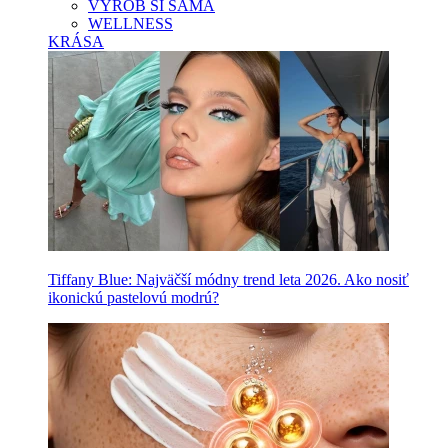
VYROB SI SAMA
WELLNESS
KRÁSA
Tiffany Blue: Najväčší módny trend leta 2026. Ako nosiť
ikonickú pastelovú modrú?