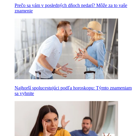
Prečo sa vám v posledných dňoch nedarí? Môže za to vaše
znamenie
Najhorší spolucestujúci podľa horoskopu: Týmto znameniam
sa vyhnite