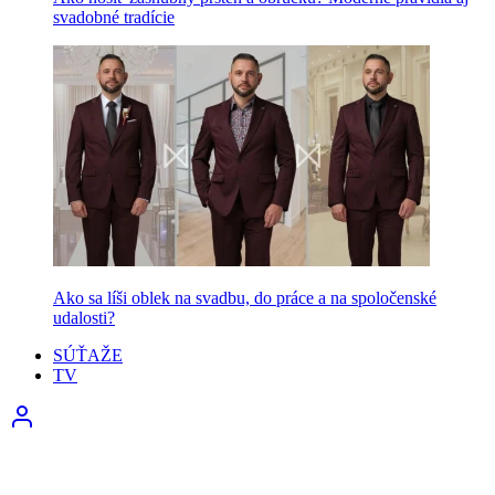
svadobné tradície
Ako sa líši oblek na svadbu, do práce a na spoločenské
udalosti?
SÚŤAŽE
TV