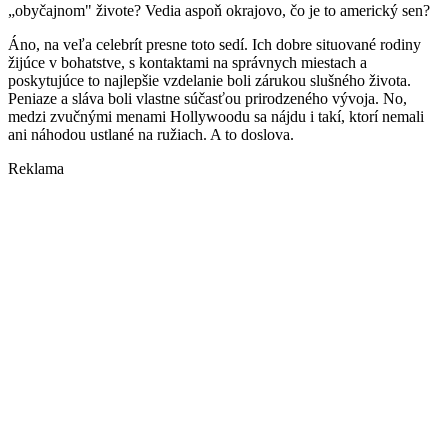
„obyčajnom" živote? Vedia aspoň okrajovo, čo je to americký sen?
Áno, na veľa celebrít presne toto sedí. Ich dobre situované rodiny
žijúce v bohatstve, s kontaktami na správnych miestach a
poskytujúce to najlepšie vzdelanie boli zárukou slušného života.
Peniaze a sláva boli vlastne súčasťou prirodzeného vývoja. No,
medzi zvučnými menami Hollywoodu sa nájdu i takí, ktorí nemali
ani náhodou ustlané na ružiach. A to doslova.
Reklama