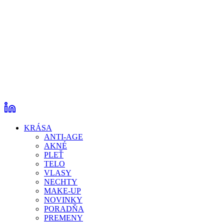
KRÁSA
ANTI-AGE
AKNÉ
PLEŤ
TELO
VLASY
NECHTY
MAKE-UP
NOVINKY
PORADŇA
PREMENY