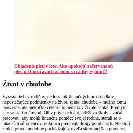
Chladenie pleti v lete: Ako upokojiť začervenanú
pleť po horúčavách a čomu sa radšej vyhnúť?
Život v chudobe
Vyrastanie bez rodičov, nedostatok finančných prostriedkov,
nepostačujúce podmienky na život, špina, chudoba – možno tomu
neuveríte, ale niekoľko celebrít to nemalo v živote ľahké. Predtým,
ako sa stali známymi, žili v prívesoch áut, odišli zo školy a začali
pracovať, aby mohli finančne pomôcť svojej rodine, starali sa o
mladších súrodencov, dokonca predávali drogy po uliciach. Niektorí
z nich pravdepodobne pochádzajú z oveľa skromnejších pomerov