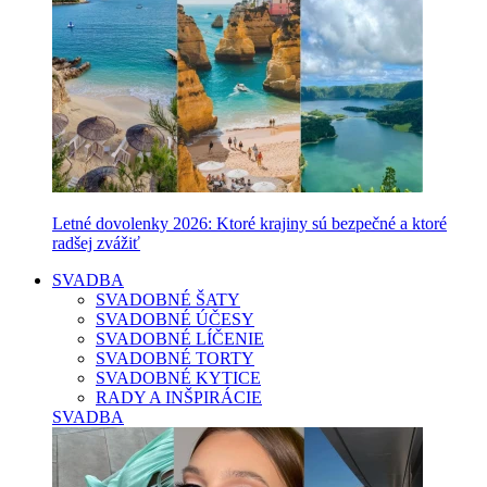
Letné dovolenky 2026: Ktoré krajiny sú bezpečné a ktoré
radšej zvážiť
SVADBA
SVADOBNÉ ŠATY
SVADOBNÉ ÚČESY
SVADOBNÉ LÍČENIE
SVADOBNÉ TORTY
SVADOBNÉ KYTICE
RADY A INŠPIRÁCIE
SVADBA