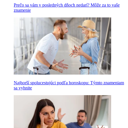
Prečo sa vám v posledných dňoch nedarí? Môže za to vaše
znamenie
Najhorší spolucestujúci podľa horoskopu: Týmto znameniam
sa vyhnite