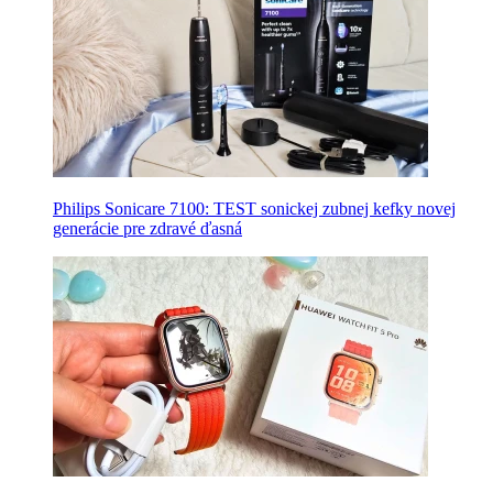
Philips Sonicare 7100: TEST sonickej zubnej kefky novej
generácie pre zdravé ďasná