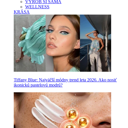
VYROB SI SAMA
WELLNESS
KRÁSA
Tiffany Blue: Najväčší módny trend leta 2026. Ako nosiť
ikonickú pastelovú modrú?