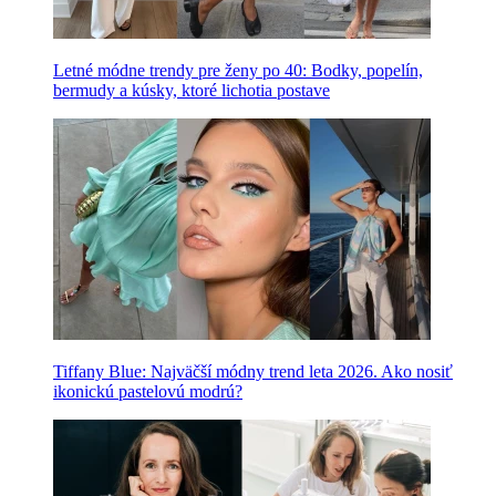
Letné módne trendy pre ženy po 40: Bodky, popelín,
bermudy a kúsky, ktoré lichotia postave
Tiffany Blue: Najväčší módny trend leta 2026. Ako nosiť
ikonickú pastelovú modrú?