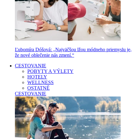
Ľubomíra Dóšová: „Najväčšou lžou módneho priemyslu je,
že nové oblečenie nás zmení.“
CESTOVANIE
POBYTY A VÝLETY
HOTELY
WELLNESS
OSTATNÉ
CESTOVANIE