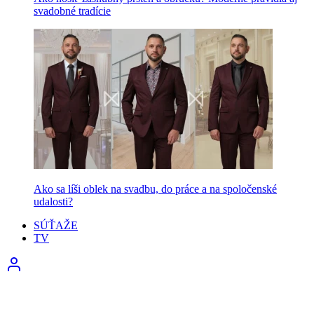
svadobné tradície
Ako sa líši oblek na svadbu, do práce a na spoločenské
udalosti?
SÚŤAŽE
TV