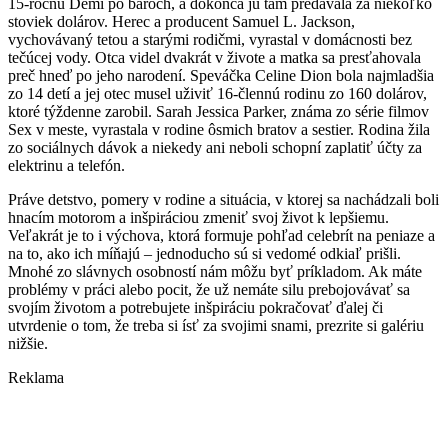
15-ročnú Demi po baroch, a dokonca ju tam predávala za niekoľko
stoviek dolárov. Herec a producent Samuel L. Jackson,
vychovávaný tetou a starými rodičmi, vyrastal v domácnosti bez
tečúcej vody. Otca videl dvakrát v živote a matka sa presťahovala
preč hneď po jeho narodení. Speváčka Celine Dion bola najmladšia
zo 14 detí a jej otec musel uživiť 16-člennú rodinu zo 160 dolárov,
ktoré týždenne zarobil. Sarah Jessica Parker, známa zo série filmov
Sex v meste, vyrastala v rodine ôsmich bratov a sestier. Rodina žila
zo sociálnych dávok a niekedy ani neboli schopní zaplatiť účty za
elektrinu a telefón.
Práve detstvo, pomery v rodine a situácia, v ktorej sa nachádzali boli
hnacím motorom a inšpiráciou zmeniť svoj život k lepšiemu.
Veľakrát je to i výchova, ktorá formuje pohľad celebrít na peniaze a
na to, ako ich míňajú – jednoducho sú si vedomé odkiaľ prišli.
Mnohé zo slávnych osobností nám môžu byť príkladom. Ak máte
problémy v práci alebo pocit, že už nemáte silu prebojovávať sa
svojím životom a potrebujete inšpiráciu pokračovať ďalej či
utvrdenie o tom, že treba si ísť za svojimi snami, prezrite si galériu
nižšie.
Reklama