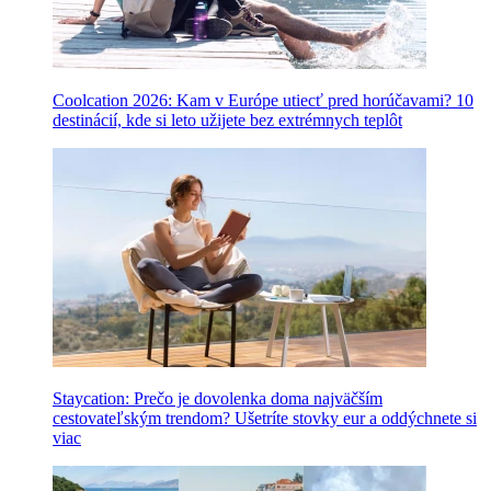
Coolcation 2026: Kam v Európe utiecť pred horúčavami? 10
destinácií, kde si leto užijete bez extrémnych teplôt
Staycation: Prečo je dovolenka doma najväčším
cestovateľským trendom? Ušetríte stovky eur a oddýchnete si
viac