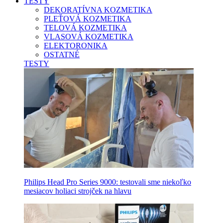
TESTY
DEKORATÍVNA KOZMETIKA
PLEŤOVÁ KOZMETIKA
TELOVÁ KOZMETIKA
VLASOVÁ KOZMETIKA
ELEKTORONIKA
OSTATNÉ
TESTY
Philips Head Pro Series 9000: testovali sme niekoľko
mesiacov holiaci strojček na hlavu