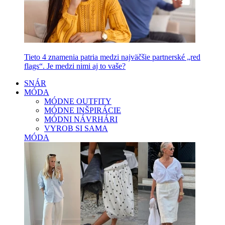
Tieto 4 znamenia patria medzi najväčšie partnerské „red
flags“. Je medzi nimi aj to vaše?
SNÁR
MÓDA
MÓDNE OUTFITY
MÓDNE INŠPIRÁCIE
MÓDNI NÁVRHÁRI
VYROB SI SAMA
MÓDA