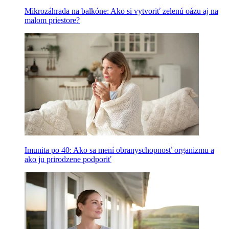
Mikrozáhrada na balkóne: Ako si vytvoriť zelenú oázu aj na
malom priestore?
Imunita po 40: Ako sa mení obranyschopnosť organizmu a
ako ju prirodzene podporiť