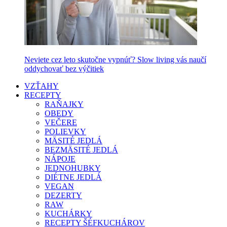
Neviete cez leto skutočne vypnúť? Slow living vás naučí
oddychovať bez výčitiek
VZŤAHY
RECEPTY
RAŇAJKY
OBEDY
VEČERE
POLIEVKY
MÄSITÉ JEDLÁ
BEZMÄSITÉ JEDLÁ
NÁPOJE
JEDNOHUBKY
DIÉTNE JEDLÁ
VEGAN
DEZERTY
RAW
KUCHÁRKY
RECEPTY ŠÉFKUCHÁROV