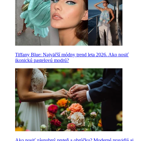
Tiffany Blue: Najväčší módny trend leta 2026. Ako nosiť
ikonickú pastelovú modrú?
Ako nosiť zásnubný prsteň a obrúčku? Moderné pravidlá aj