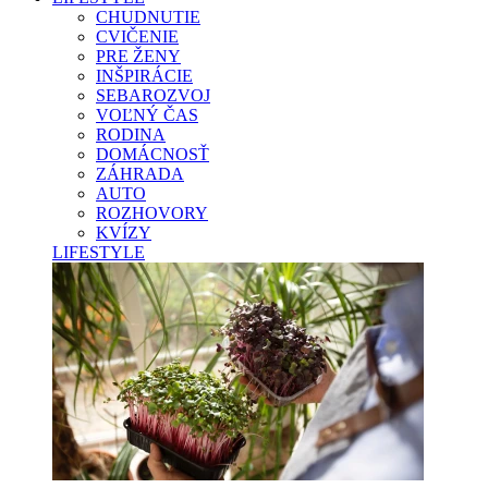
CHUDNUTIE
CVIČENIE
PRE ŽENY
INŠPIRÁCIE
SEBAROZVOJ
VOĽNÝ ČAS
RODINA
DOMÁCNOSŤ
ZÁHRADA
AUTO
ROZHOVORY
KVÍZY
LIFESTYLE