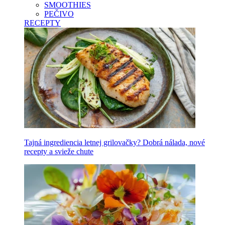
SMOOTHIES
PEČIVO
RECEPTY
Tajná ingrediencia letnej grilovačky? Dobrá nálada, nové
recepty a svieže chute