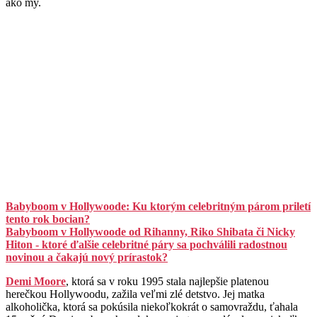
ako my.
Babyboom v Hollywoode: Ku ktorým celebritným párom priletí
tento rok bocian?
Babyboom v Hollywoode od Rihanny, Riko Shibata či Nicky
Hiton - ktoré ďalšie celebritné páry sa pochválili radostnou
novinou a čakajú nový prírastok?
Demi Moore
, ktorá sa v roku 1995 stala najlepšie platenou
herečkou Hollywoodu, zažila veľmi zlé detstvo. Jej matka
alkoholička, ktorá sa pokúsila niekoľkokrát o samovraždu, ťahala