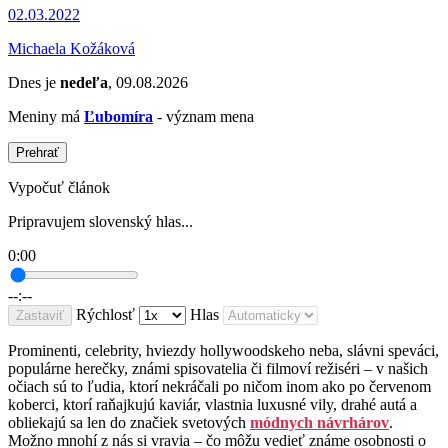
02.03.2022
Michaela Kožáková
Dnes je
nedeľa
, 09.08.2026
Meniny má
Ľubomíra
- význam mena
Prehrať
Vypočuť článok
Pripravujem slovenský hlas...
0:00
--:--
Rýchlosť
Hlas
Zastaviť
Prominenti, celebrity, hviezdy hollywoodskeho neba, slávni speváci,
populárne herečky, známi spisovatelia či filmoví režiséri – v našich
očiach sú to ľudia, ktorí nekráčali po ničom inom ako po červenom
koberci, ktorí raňajkujú kaviár, vlastnia luxusné vily, drahé autá a
obliekajú sa len do značiek svetových
módnych návrhárov
.
Možno mnohí z nás si vravia – čo môžu vedieť známe osobnosti o