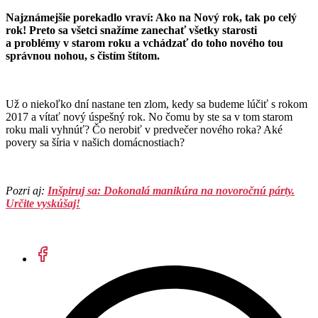
Najznámejšie porekadlo vraví: Ako na Nový rok, tak po celý
rok! Preto sa všetci snažíme zanechať všetky starosti
a problémy v starom roku a vchádzať do toho nového tou
správnou nohou, s čistím štítom.
Už o niekoľko dní nastane ten zlom, kedy sa budeme lúčiť s rokom
2017 a vítať nový úspešný rok. No čomu by ste sa v tom starom
roku mali vyhnúť? Čo nerobiť v predvečer nového roka? Aké
povery sa šíria v našich domácnostiach?
Pozri aj:
Inšpiruj sa: Dokonalá manikúra na novoročnú párty.
Určite vyskúšaj!