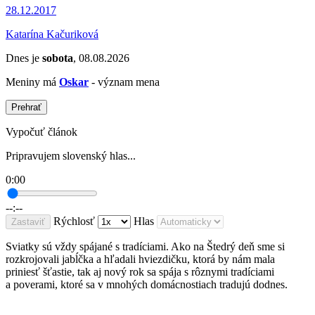
28.12.2017
Katarína Kačuriková
Dnes je
sobota
, 08.08.2026
Meniny má
Oskar
- význam mena
Prehrať
Vypočuť článok
Pripravujem slovenský hlas...
0:00
--:--
Rýchlosť
Hlas
Zastaviť
Sviatky sú vždy spájané s tradíciami. Ako na Štedrý deň sme si
rozkrojovali jabĺčka a hľadali hviezdičku, ktorá by nám mala
priniesť šťastie, tak aj nový rok sa spája s rôznymi tradíciami
a poverami, ktoré sa v mnohých domácnostiach tradujú dodnes.