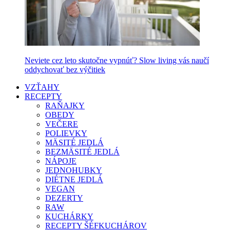
Neviete cez leto skutočne vypnúť? Slow living vás naučí
oddychovať bez výčitiek
VZŤAHY
RECEPTY
RAŇAJKY
OBEDY
VEČERE
POLIEVKY
MÄSITÉ JEDLÁ
BEZMÄSITÉ JEDLÁ
NÁPOJE
JEDNOHUBKY
DIÉTNE JEDLÁ
VEGAN
DEZERTY
RAW
KUCHÁRKY
RECEPTY ŠÉFKUCHÁROV