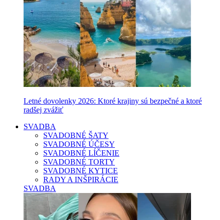
Letné dovolenky 2026: Ktoré krajiny sú bezpečné a ktoré
radšej zvážiť
SVADBA
SVADOBNÉ ŠATY
SVADOBNÉ ÚČESY
SVADOBNÉ LÍČENIE
SVADOBNÉ TORTY
SVADOBNÉ KYTICE
RADY A INŠPIRÁCIE
SVADBA