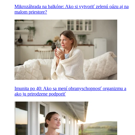
Mikrozáhrada na balkóne: Ako si vytvoriť zelenú oázu aj na
malom priestore?
Imunita po 40: Ako sa mení obranyschopnosť organizmu a
ako ju prirodzene podporiť