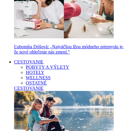
Ľubomíra Dóšová: „Najväčšou lžou módneho priemyslu je,
že nové oblečenie nás zmení.“
CESTOVANIE
POBYTY A VÝLETY
HOTELY
WELLNESS
OSTATNÉ
CESTOVANIE