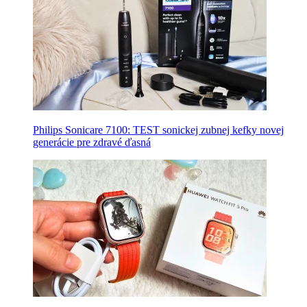
Philips Sonicare 7100: TEST sonickej zubnej kefky novej
generácie pre zdravé ďasná