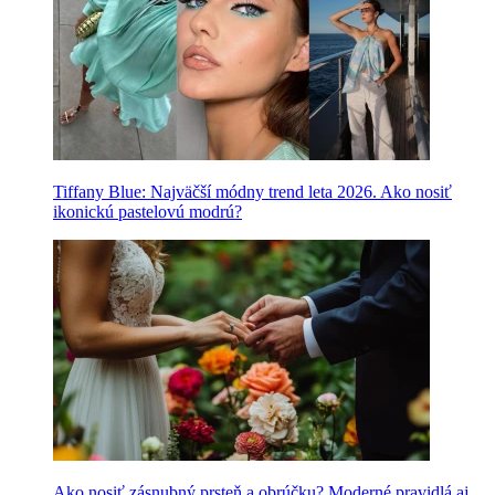
Tiffany Blue: Najväčší módny trend leta 2026. Ako nosiť
ikonickú pastelovú modrú?
Ako nosiť zásnubný prsteň a obrúčku? Moderné pravidlá aj