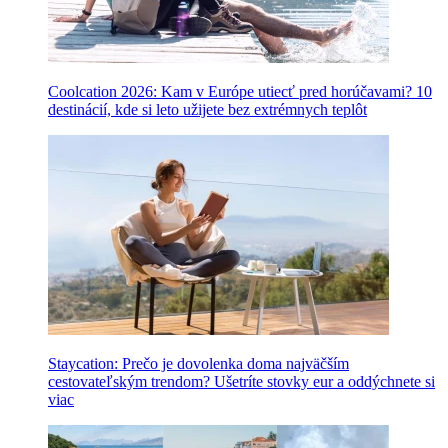
Coolcation 2026: Kam v Európe utiecť pred horúčavami? 10
destinácií, kde si leto užijete bez extrémnych teplôt
Staycation: Prečo je dovolenka doma najväčším
cestovateľským trendom? Ušetríte stovky eur a oddýchnete si
viac