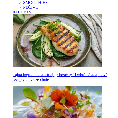
SMOOTHIES
PEČIVO
RECEPTY
Tajná ingrediencia letnej grilovačky? Dobrá nálada, nové
recepty a svieže chute