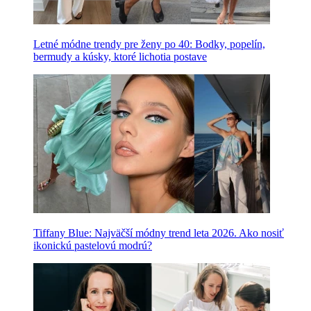
Letné módne trendy pre ženy po 40: Bodky, popelín,
bermudy a kúsky, ktoré lichotia postave
Tiffany Blue: Najväčší módny trend leta 2026. Ako nosiť
ikonickú pastelovú modrú?