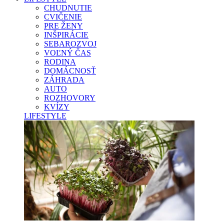
CHUDNUTIE
CVIČENIE
PRE ŽENY
INŠPIRÁCIE
SEBAROZVOJ
VOĽNÝ ČAS
RODINA
DOMÁCNOSŤ
ZÁHRADA
AUTO
ROZHOVORY
KVÍZY
LIFESTYLE