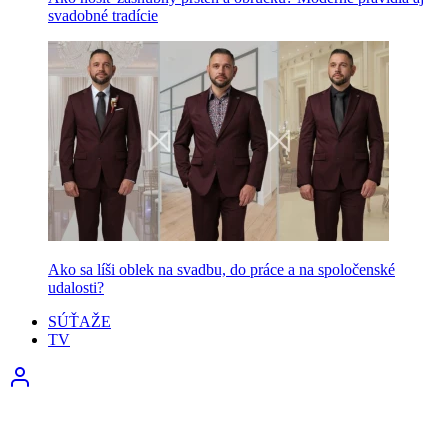
svadobné tradície
Ako sa líši oblek na svadbu, do práce a na spoločenské
udalosti?
SÚŤAŽE
TV