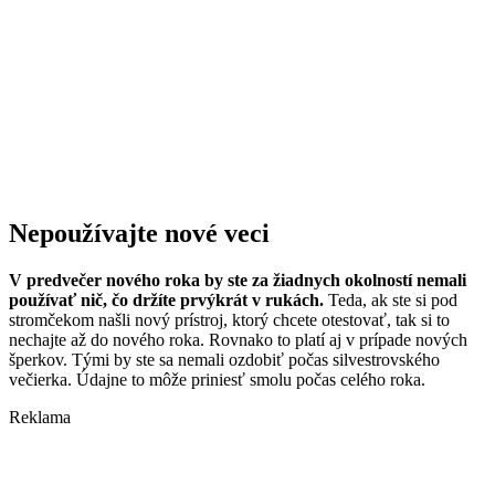
Nepoužívajte nové veci
V predvečer nového roka by ste za žiadnych okolností nemali
používať nič, čo držíte prvýkrát v rukách.
Teda, ak ste si pod
stromčekom našli nový prístroj, ktorý chcete otestovať, tak si to
nechajte až do nového roka. Rovnako to platí aj v prípade nových
šperkov. Tými by ste sa nemali ozdobiť počas silvestrovského
večierka. Údajne to môže priniesť smolu počas celého roka.
Reklama