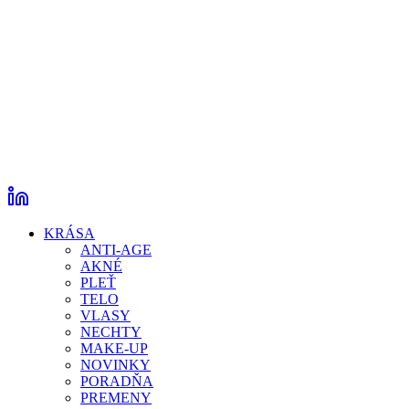
KRÁSA
ANTI-AGE
AKNÉ
PLEŤ
TELO
VLASY
NECHTY
MAKE-UP
NOVINKY
PORADŇA
PREMENY