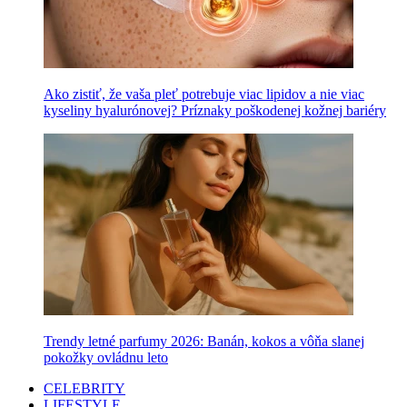
Ako zistiť, že vaša pleť potrebuje viac lipidov a nie viac
kyseliny hyalurónovej? Príznaky poškodenej kožnej bariéry
Trendy letné parfumy 2026: Banán, kokos a vôňa slanej
pokožky ovládnu leto
CELEBRITY
LIFESTYLE