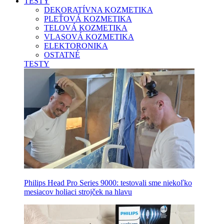
TESTY
DEKORATÍVNA KOZMETIKA
PLEŤOVÁ KOZMETIKA
TELOVÁ KOZMETIKA
VLASOVÁ KOZMETIKA
ELEKTORONIKA
OSTATNÉ
TESTY
Philips Head Pro Series 9000: testovali sme niekoľko
mesiacov holiaci strojček na hlavu