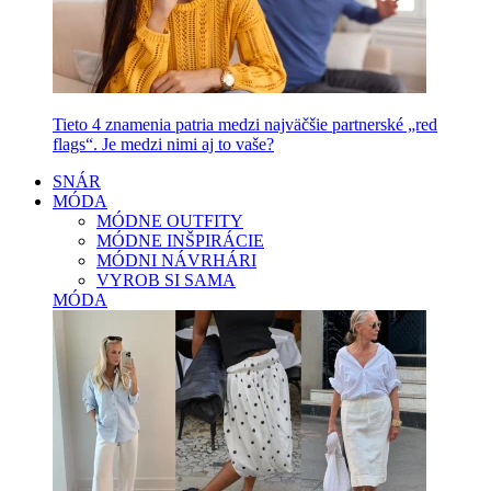
Tieto 4 znamenia patria medzi najväčšie partnerské „red
flags“. Je medzi nimi aj to vaše?
SNÁR
MÓDA
MÓDNE OUTFITY
MÓDNE INŠPIRÁCIE
MÓDNI NÁVRHÁRI
VYROB SI SAMA
MÓDA