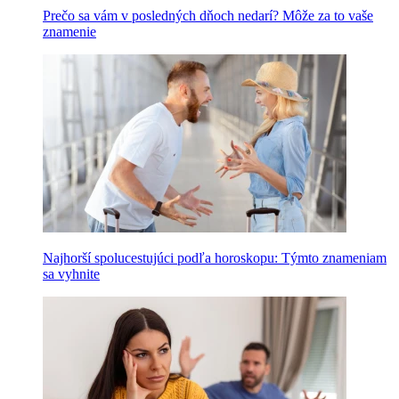
Prečo sa vám v posledných dňoch nedarí? Môže za to vaše
znamenie
Najhorší spolucestujúci podľa horoskopu: Týmto znameniam
sa vyhnite