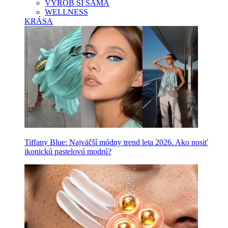
VYROB SI SAMA
WELLNESS
KRÁSA
Tiffany Blue: Najväčší módny trend leta 2026. Ako nosiť
ikonickú pastelovú modrú?