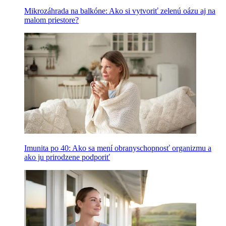
Mikrozáhrada na balkóne: Ako si vytvoriť zelenú oázu aj na
malom priestore?
Imunita po 40: Ako sa mení obranyschopnosť organizmu a
ako ju prirodzene podporiť