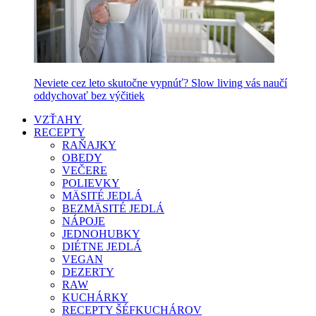
Neviete cez leto skutočne vypnúť? Slow living vás naučí
oddychovať bez výčitiek
VZŤAHY
RECEPTY
RAŇAJKY
OBEDY
VEČERE
POLIEVKY
MÄSITÉ JEDLÁ
BEZMÄSITÉ JEDLÁ
NÁPOJE
JEDNOHUBKY
DIÉTNE JEDLÁ
VEGAN
DEZERTY
RAW
KUCHÁRKY
RECEPTY ŠÉFKUCHÁROV