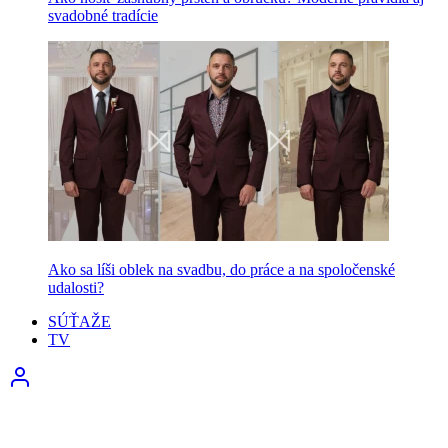
svadobné tradície
Ako sa líši oblek na svadbu, do práce a na spoločenské
udalosti?
SÚŤAŽE
TV