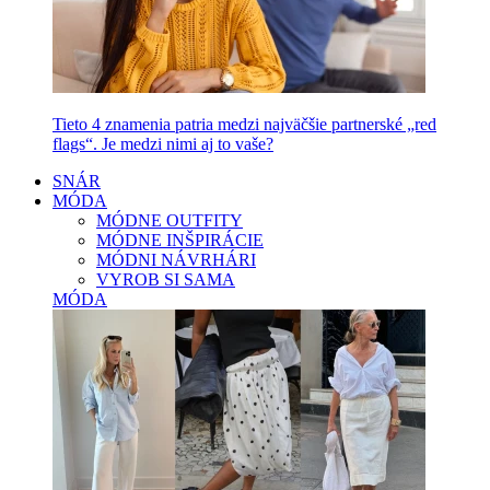
Tieto 4 znamenia patria medzi najväčšie partnerské „red
flags“. Je medzi nimi aj to vaše?
SNÁR
MÓDA
MÓDNE OUTFITY
MÓDNE INŠPIRÁCIE
MÓDNI NÁVRHÁRI
VYROB SI SAMA
MÓDA