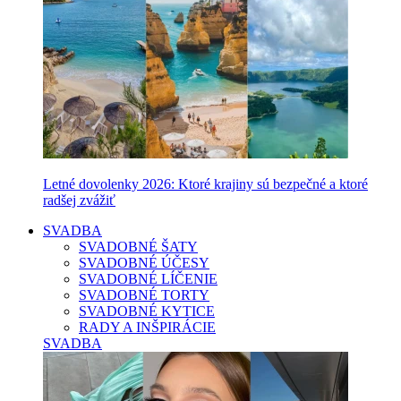
Letné dovolenky 2026: Ktoré krajiny sú bezpečné a ktoré
radšej zvážiť
SVADBA
SVADOBNÉ ŠATY
SVADOBNÉ ÚČESY
SVADOBNÉ LÍČENIE
SVADOBNÉ TORTY
SVADOBNÉ KYTICE
RADY A INŠPIRÁCIE
SVADBA