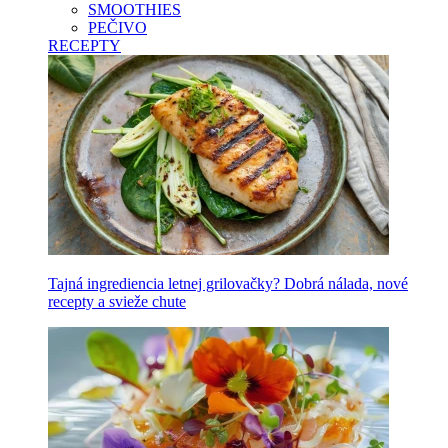
SMOOTHIES
PEČIVO
RECEPTY
Tajná ingrediencia letnej grilovačky? Dobrá nálada, nové
recepty a svieže chute