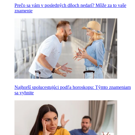
Prečo sa vám v posledných dňoch nedarí? Môže za to vaše
znamenie
Najhorší spolucestujúci podľa horoskopu: Týmto znameniam
sa vyhnite