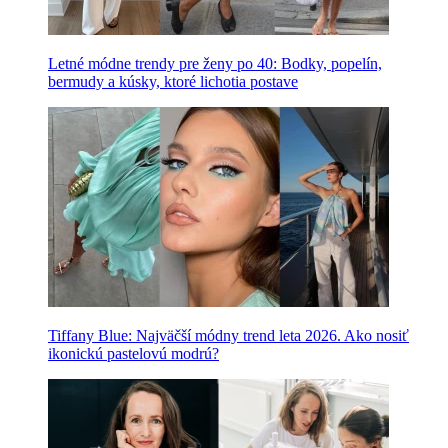
Letné módne trendy pre ženy po 40: Bodky, popelín,
bermudy a kúsky, ktoré lichotia postave
Tiffany Blue: Najväčší módny trend leta 2026. Ako nosiť
ikonickú pastelovú modrú?