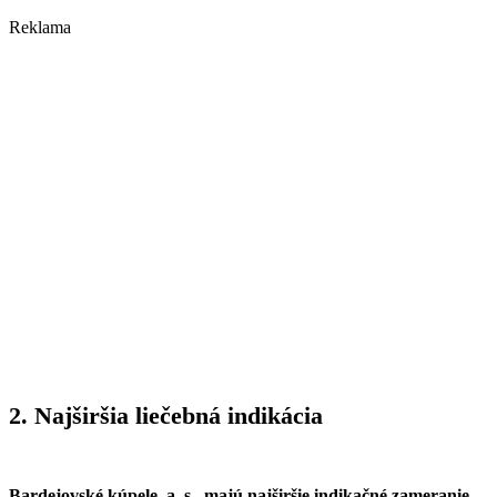
Reklama
2. Najširšia liečebná indikácia
Bardejovské kúpele, a. s., majú najširšie indikačné zameranie