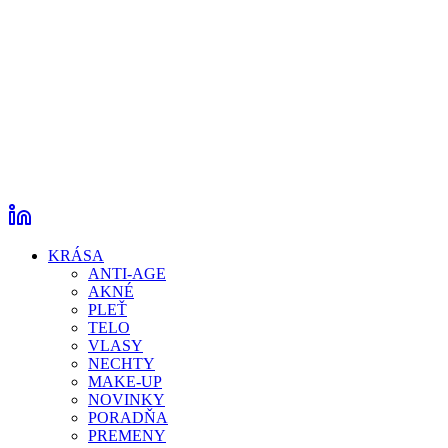
KRÁSA
ANTI-AGE
AKNÉ
PLEŤ
TELO
VLASY
NECHTY
MAKE-UP
NOVINKY
PORADŇA
PREMENY