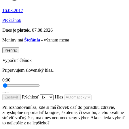
16.03.2017
PR článok
Dnes je
piatok
, 07.08.2026
Meniny má
Štefánia
- význam mena
Prehrať
Vypočuť článok
Pripravujem slovenský hlas...
0:00
--:--
Rýchlosť
Hlas
Zastaviť
Pri rozhodovaní sa, kde si má človek dať do poriadku zdravie,
zmysluplne usporiadať kongres, školenie, či svadbu, alebo kvalitne
stráviť voľný čas, má dnes neobmedzený výber. Ako si teda vybrať
to najlepšie z najlepšieho?