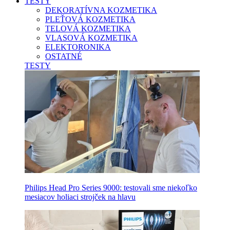
TESTY
DEKORATÍVNA KOZMETIKA
PLEŤOVÁ KOZMETIKA
TELOVÁ KOZMETIKA
VLASOVÁ KOZMETIKA
ELEKTORONIKA
OSTATNÉ
TESTY
Philips Head Pro Series 9000: testovali sme niekoľko
mesiacov holiaci strojček na hlavu