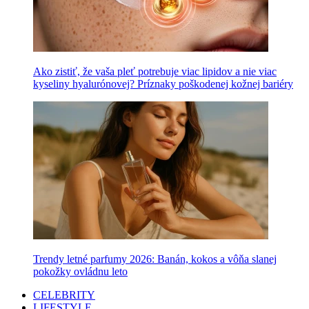
Ako zistiť, že vaša pleť potrebuje viac lipidov a nie viac
kyseliny hyalurónovej? Príznaky poškodenej kožnej bariéry
Trendy letné parfumy 2026: Banán, kokos a vôňa slanej
pokožky ovládnu leto
CELEBRITY
LIFESTYLE