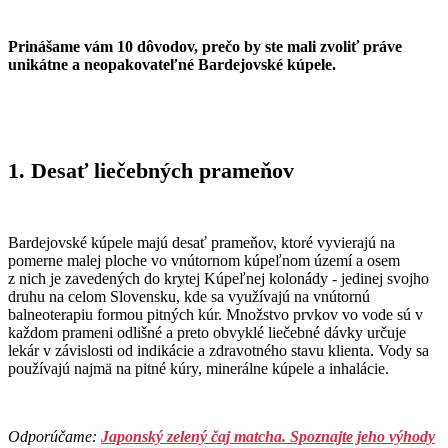
Prinášame vám 10 dôvodov, prečo by ste mali zvoliť práve
unikátne a neopakovateľné Bardejovské kúpele.
1. Desať liečebných prameňov
Bardejovské kúpele majú desať prameňov, ktoré vyvierajú na
pomerne malej ploche vo vnútornom kúpeľnom území a osem
z nich je zavedených do krytej Kúpeľnej kolonády - jedinej svojho
druhu na celom Slovensku, kde sa využívajú na vnútornú
balneoterapiu formou pitných kúr. Množstvo prvkov vo vode sú v
každom prameni odlišné a preto obvyklé liečebné dávky určuje
lekár v závislosti od indikácie a zdravotného stavu klienta. Vody sa
používajú najmä na pitné kúry, minerálne kúpele a inhalácie.
Odporúčame:
Japonský zelený čaj matcha. Spoznajte jeho výhody