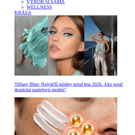
VYROB SI SAMA
WELLNESS
KRÁSA
Tiffany Blue: Najväčší módny trend leta 2026. Ako nosiť
ikonickú pastelovú modrú?