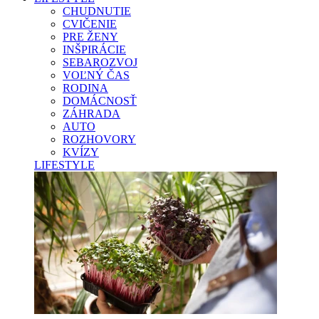
CHUDNUTIE
CVIČENIE
PRE ŽENY
INŠPIRÁCIE
SEBAROZVOJ
VOĽNÝ ČAS
RODINA
DOMÁCNOSŤ
ZÁHRADA
AUTO
ROZHOVORY
KVÍZY
LIFESTYLE