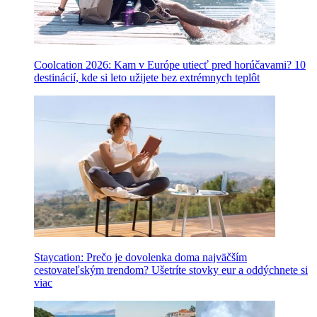
Coolcation 2026: Kam v Európe utiecť pred horúčavami? 10
destinácií, kde si leto užijete bez extrémnych teplôt
Staycation: Prečo je dovolenka doma najväčším
cestovateľským trendom? Ušetríte stovky eur a oddýchnete si
viac