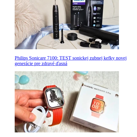
Philips Sonicare 7100: TEST sonickej zubnej kefky novej
generácie pre zdravé ďasná