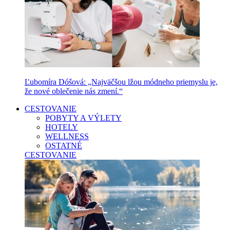
Ľubomíra Dóšová: „Najväčšou lžou módneho priemyslu je,
že nové oblečenie nás zmení.“
CESTOVANIE
POBYTY A VÝLETY
HOTELY
WELLNESS
OSTATNÉ
CESTOVANIE