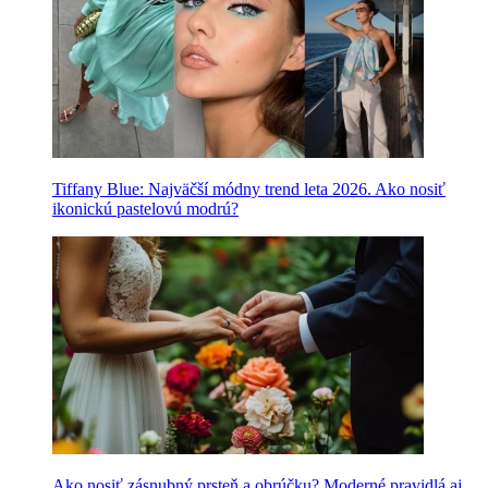
Tiffany Blue: Najväčší módny trend leta 2026. Ako nosiť
ikonickú pastelovú modrú?
Ako nosiť zásnubný prsteň a obrúčku? Moderné pravidlá aj